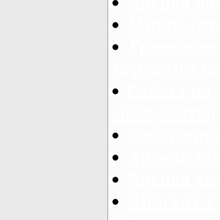
Аренда во
Микроавто
Транспорт
перевозке п
Работа на
микроавтоб
Заказ микр
Аренда Ме
Аренда авт
Kharkov C