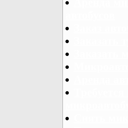
Аренда ми
автобусов
Заказ авто
Заказать 
Заказать 
Микроавто
Аренда авт
Требуется
микроавтоб
Снять мик