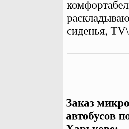
комфортабе
раскладыва
сиденья, T
Заказ микро
автобусов п
Харькове: