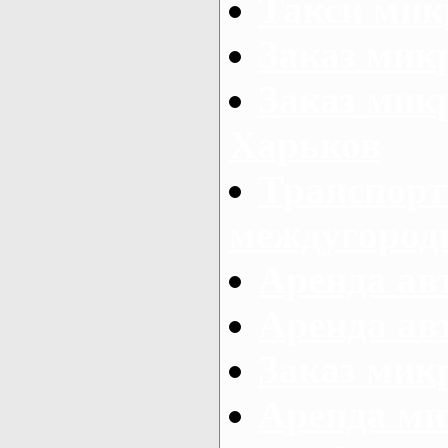
Такси мик
Заказ мик
Заказ мик
Харьков
Транспорт
междугород
Аренда авт
Аренда авт
Заказ микр
Аренда ми