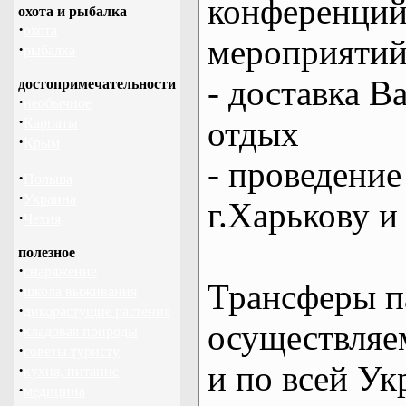
конференций
охота и рыбалка
·
охота
мероприяти
·
рыбалка
- доставка В
достопримечательности
·
необычное
·
отдых
Карпаты
·
Крым
- проведение
·
Польша
·
Украина
г.Харькову и
·
Чехия
полезное
·
снаряжение
Трансферы п
·
школа выживания
·
дикорастущие растения
осуществляем
·
кладовая природы
·
советы туристу
и по всей Ук
·
кухня, питание
·
медицина