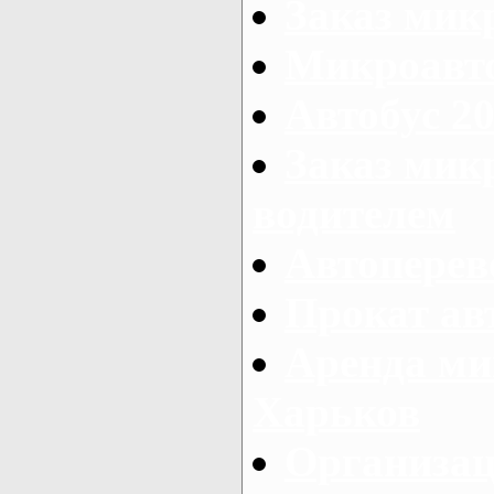
Заказ мик
Микроавто
Автобус 20
Заказ мик
водителем
Автоперев
Прокат ав
Аренда ми
Харьков
Организац