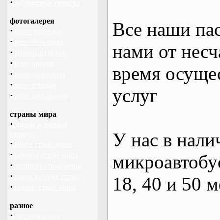
·
библиотека туриста
фотогалерея
Все наши па
·
фото природы
·
фотообои зима
нами от несч
·
фотографии гор
·
фото цветов
время осуще
·
фото животных
·
фото лошади
услуг
·
фото дельфинов
страны мира
·
погода в разных
У нас в нали
странах
·
флаги стран мира
·
валюты стран мира
микроавтобус
·
столицы стран мира
·
языки разных стран
18, 40 и 50 м
·
климат стран мира
разное
·
пассажирские