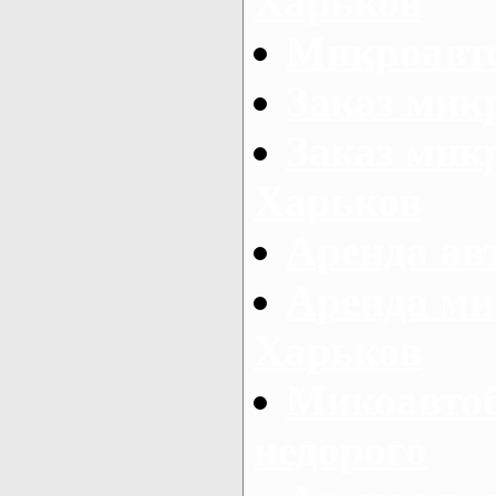
Харьков
Микроавто
Заказ мик
Заказ микр
Харьков
Аренда авт
Аренда ми
Харьков
Микоавтоб
недорого