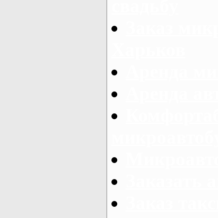
свадьбу
Заказ микр
Харьков
Аренда ми
Аренда ав
Комфорта
микроавтоб
Микроавто
Заказать а
Заказ так