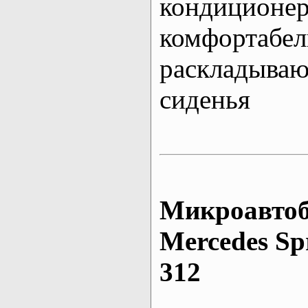
кондиционе
комфортабе
раскладыва
сиденья
Микроавтоб
Mеrcedes Sp
312