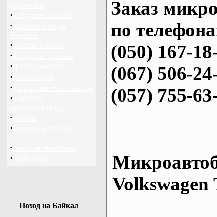
Заказ микро
перевозки
·
байдарки Харьков
по телефона
·
прогноз погоды
Украина
·
каталог ссылок
(050) 167-18
·
байдарки Украина
·
архив новостей
(067) 506-24
·
фотогалерея
·
достопримечательности
(057) 755-63
·
написать
администратору
·
опросы
·
рекомендовать нас
·
поиск по новостям
Микроавтоб
·
карта сайта
Volkswagen 
Поход на Байкал