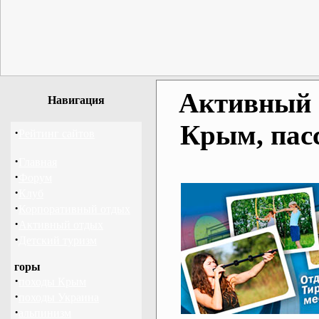
Активный о
Навигация
Крым, пас
·
Рейтинг сайтов
·
Главная
·
Форум
·
Клуб
·
Корпоративный отдых
·
Активный отдых
·
Детский туризм
горы
·
походы Крым
·
походы Украина
·
альпинизм