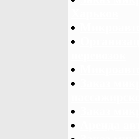
Харьков
Микроавто
Организац
перевозок
Микроавто
Заказ мик
пассажирск
Заказ мик
Аренда авт
Заказ мик