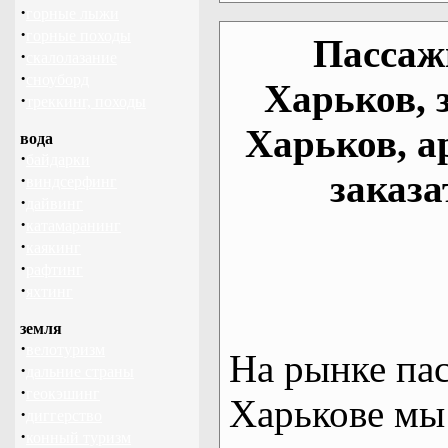
·
горные лыжи
·
горные походы
Пассаж
·
скалолазание
·
сноуборд
Харьков, 
·
треккинг, походы
Харьков, а
вода
·
байдарки
заказа
·
виндсерфинг
·
дайвинг
·
катамаранинг
·
каякинг
·
рафтинг
·
яхтинг
земля
·
велотуризм
На рынке па
·
дальние страны
·
геокэшинг
Харькове мы
·
диггерство
·
конный туризм