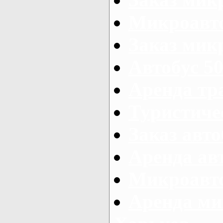
Микроавто
Заказ микр
Автобус 50
Аренда тр
Туристиче
Заказ авто
Аренда ав
Микроавто
Аренда ми