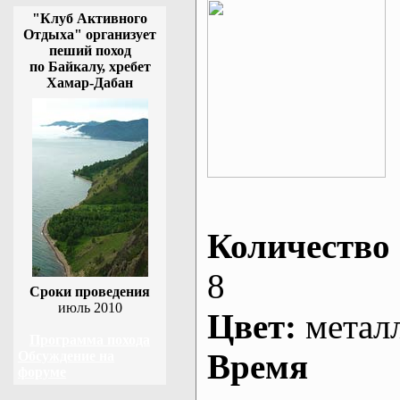
"Клуб Активного
Отдыха" организует
пеший поход
по Байкалу, хребет
Хамар-Дабан
Количество 
8
Сроки проведения
июль 2010
Цвет:
метал
Программа похода
Время
Обсуждение на
форуме