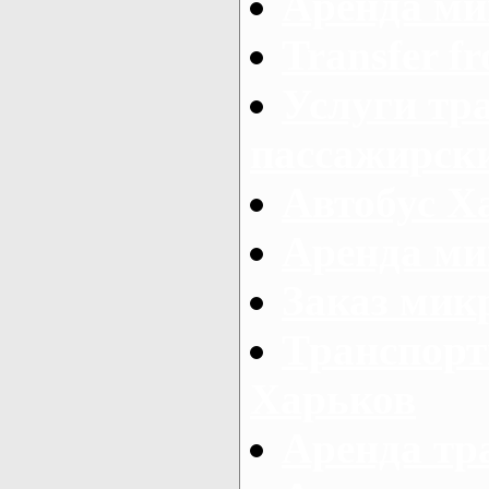
Аренда ми
Transfer fr
Услуги тр
пассажирски
Автобус Х
Аренда ми
Заказ мик
Транспорт
Харьков
Аренда тр