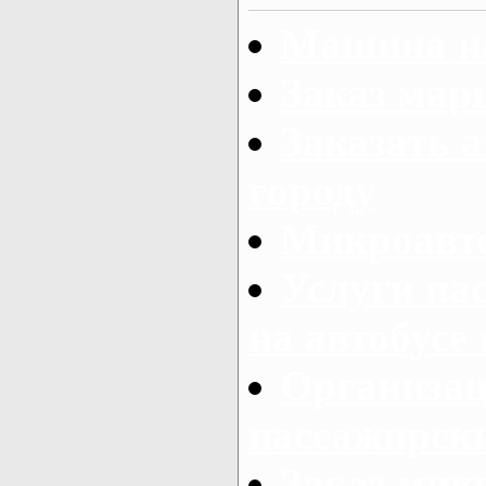
Машина на
Заказ мар
Заказать а
городу
Микроавто
Услуги па
на автобусе
Организац
пассажирски
Заказ микр