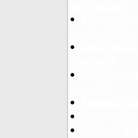
перевозок
Транспорт
пассажиров
Заказ микр
Харьков
Заказать 
свадьбу
Аренда авт
Аренда ми
Аренда ав