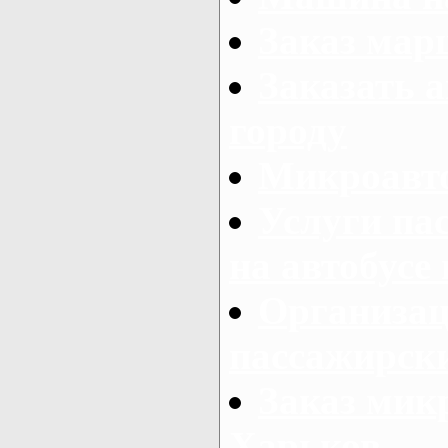
Заказ мар
Заказать а
городу
Микроавто
Услуги па
на автобусе
Организац
пассажирски
Заказ микр
Харьков