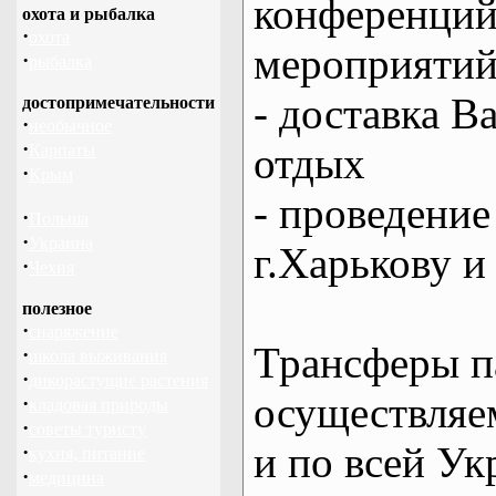
конференций
охота и рыбалка
·
охота
мероприяти
·
рыбалка
- доставка В
достопримечательности
·
необычное
·
отдых
Карпаты
·
Крым
- проведение
·
Польша
·
Украина
г.Харькову и
·
Чехия
полезное
·
снаряжение
Трансферы п
·
школа выживания
·
дикорастущие растения
осуществляем
·
кладовая природы
·
советы туристу
и по всей Ук
·
кухня, питание
·
медицина