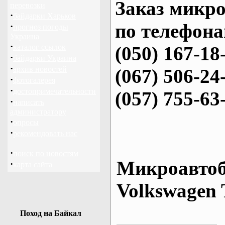
Заказ микро
перевозки
·
байдарки Харьков
по телефона
·
прогноз погоды
Украина
·
каталог ссылок
(050) 167-18
·
байдарки Украина
·
архив новостей
(067) 506-24
·
фотогалерея
·
достопримечательности
(057) 755-63
·
написать
администратору
·
опросы
·
рекомендовать нас
·
поиск по новостям
Микроавтоб
·
карта сайта
Volkswagen 
Поход на Байкал