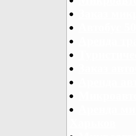
Заказ микр
Автобус 50
Аренда тр
Туристиче
Заказ авто
Аренда ав
Микроавто
Аренда ми
Харьков