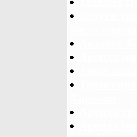
Transfer fr
Услуги тр
пассажирски
Автобус Х
Аренда ми
Заказ мик
Транспорт
Харьков
Аренда тр
Аренда ми