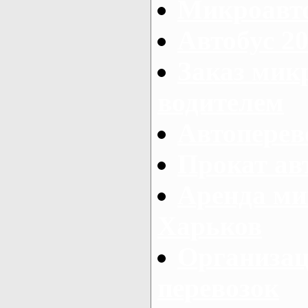
Микроавто
Автобус 20
Заказ мик
водителем
Автоперев
Прокат ав
Аренда ми
Харьков
Организац
перевозок