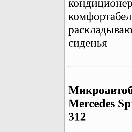
кондиционе
комфортабе
раскладыва
сиденья
Микроавтоб
Mеrcedes Sp
312