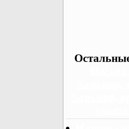
Остальные
Пассаж
Харьков, 
Харьков, а
заказа
Машина на