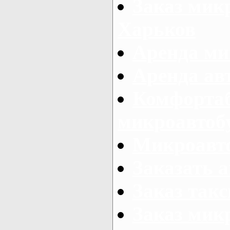
Заказ микр
Харьков
Аренда ми
Аренда ав
Комфорта
микроавтоб
Микроавто
Заказать а
Заказ так
Заказ мик