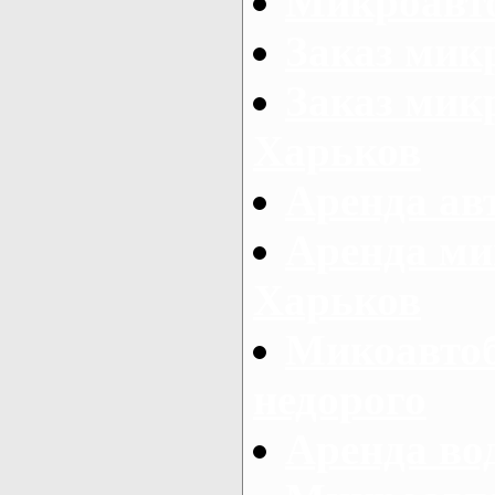
Микроавто
Заказ мик
Заказ микр
Харьков
Аренда авт
Аренда ми
Харьков
Микоавтоб
недорого
Аренда во