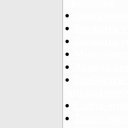
автобусов
Заказ авто
Заказать 
Заказать 
Микроавто
Аренда авт
Требуется
микроавтоб
Снять мик
Такси мик