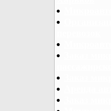
Микроавто
Организац
перевозок
Микроавто
Заказ мик
пассажирск
Заказ мик
Аренда авт
Заказ мик
Микроавто