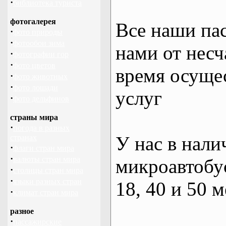
·
библиотека туриста
фотогалерея
Все наши па
·
фото природы
·
фотообои зима
нами от несч
·
фотографии гор
·
фото цветов
время осуще
·
фото животных
·
фото лошади
услуг
·
фото дельфинов
страны мира
·
погода в разных
У нас в нали
странах
·
флаги стран мира
·
валюты стран мира
микроавтобус
·
столицы стран мира
·
языки разных стран
18, 40 и 50 м
·
климат стран мира
разное
·
пассажирские