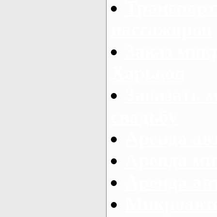
Транспорт
пассажиров
Заказ микр
Харьков
Заказать 
свадьбу
Аренда авт
Аренда ми
Аренда ав
Микроавтоб