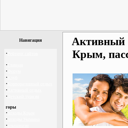
Активный о
Навигация
Крым, пас
·
Рейтинг сайтов
·
Главная
·
Форум
·
Клуб
·
Корпоративный отдых
·
Активный отдых
·
Детский туризм
горы
·
походы Крым
·
походы Украина
·
альпинизм