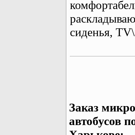
комфортабе
раскладыва
сиденья, T
Заказ микро
автобусов п
Харькове: