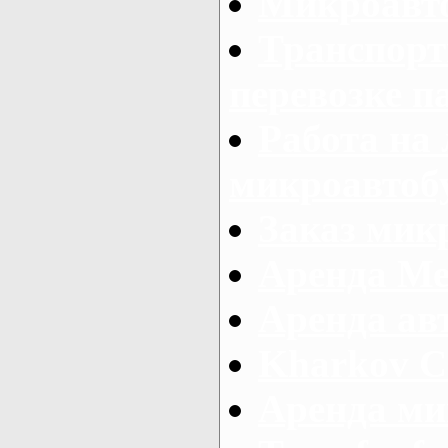
Микроавто
Транспорт
перевозке п
Работа на
микроавтоб
Заказ микр
Аренда Ме
Аренда авт
Kharkov C
Аренда ми