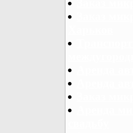
Заказ мик
Заказ мик
Харьков
Транспорт
междугород
Аренда авт
Аренда авт
Заказ микр
Аренда ми
свадьбу