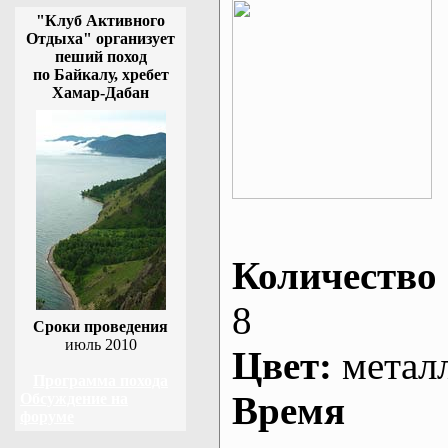
"Клуб Активного
Отдыха" организует
пеший поход
по Байкалу, хребет
Хамар-Дабан
Количество 
8
Сроки проведения
июль 2010
Цвет:
метал
Программа похода
Время
Обсуждение на
форуме