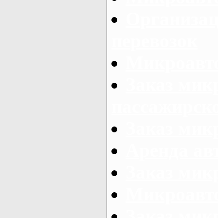
Организац
перевозок
Микроавто
Заказ мик
пассажирск
Заказ мик
Аренда авт
Заказ мик
Микроавто
Заказ микр