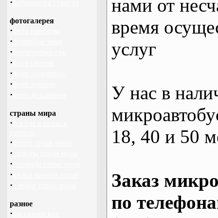
нами от несч
·
библиотека туриста
фотогалерея
время осуще
·
фото природы
·
фотообои зима
услуг
·
фотографии гор
·
фото цветов
·
фото животных
·
фото лошади
У нас в нали
·
фото дельфинов
микроавтобус
страны мира
·
погода в разных
18, 40 и 50 м
странах
·
флаги стран мира
·
валюты стран мира
·
столицы стран мира
·
Заказ микро
языки разных стран
·
климат стран мира
по телефона
разное
·
пассажирские