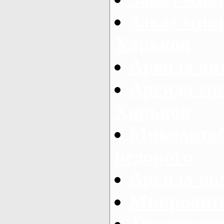
Заказ микр
Харьков
Аренда авт
Аренда ми
Харьков
Микоавтоб
недорого
Аренда во
Микроавто
Транспорт