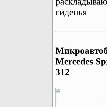
раскладыва
сиденья
Микроавтоб
Mеrcedes Sp
312