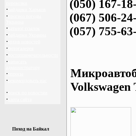
(050) 167-18
перевозки
·
байдарки Харьков
(067) 506-24
·
прогноз погоды
Украина
(057) 755-63
·
каталог ссылок
·
байдарки Украина
·
архив новостей
·
фотогалерея
·
достопримечательности
·
написать
администратору
Микроавтоб
·
опросы
·
рекомендовать нас
Volkswagen 
·
поиск по новостям
·
карта сайта
Поход на Байкал