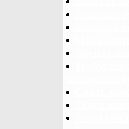
Заказ авто
Заказать 
Заказать 
Микроавто
Аренда авт
Требуется
микроавтоб
Снять мик
Такси мик
Заказ мик