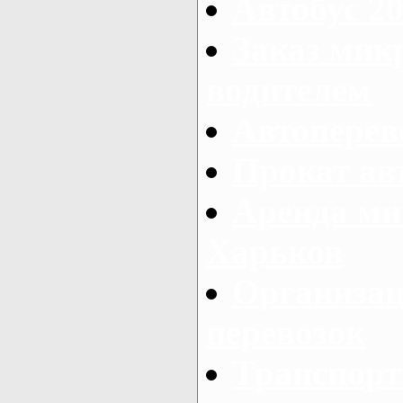
Автобус 20
Заказ мик
водителем
Автоперев
Прокат ав
Аренда ми
Харьков
Организац
перевозок
Транспорт