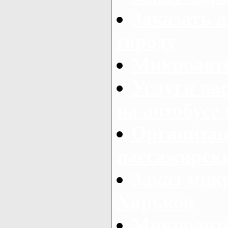
Заказать а
городу
Микроавто
Услуги па
на автобусе
Организац
пассажирски
Заказ микр
Харьков
Микроавто