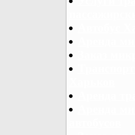
Услуги тр
пассажирски
Автобус Х
Аренда ми
Заказ мик
Транспорт
Харьков
Аренда тр
Аренда ми
автобусов