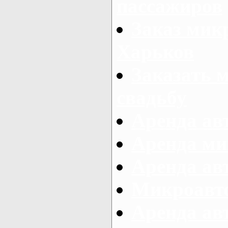
пассажиров
Заказ микр
Харьков
Заказать 
свадьбу
Аренда авт
Аренда ми
Аренда ав
Микроавтоб
Аренда авт