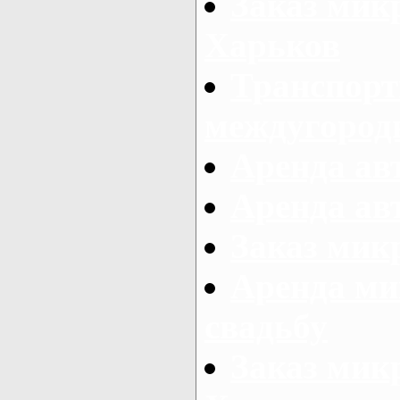
Заказ мик
Харьков
Транспорт
междугород
Аренда авт
Аренда авт
Заказ микр
Аренда ми
свадьбу
Заказ микр