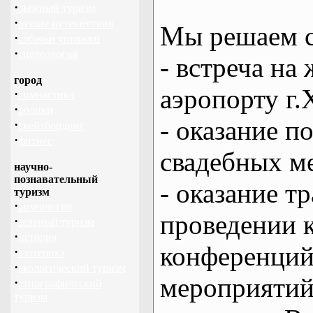
·
лыжный туризм
·
пешие путешествия
Мы решаем с
·
собачьи упряжки
·
спелеология
- встреча на 
город
аэропорту г.
·
гимнастика
·
ролики
- оказание 
·
скейтбординг
·
фитнес
свадебных м
научно-
познавательный
- оказание т
туризм
·
археология
проведении 
·
зеленый туризм
·
история
конференций
·
эзотерика
·
экологический туризм
мероприяти
·
этнографический
туризм