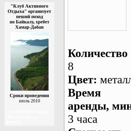
"Клуб Активного
Отдыха" организует
пеший поход
по Байкалу, хребет
Хамар-Дабан
Количество 
8
Цвет:
метал
Время
Сроки проведения
июль 2010
аренды
, ми
Программа похода
3 часа
Обсуждение на
форуме