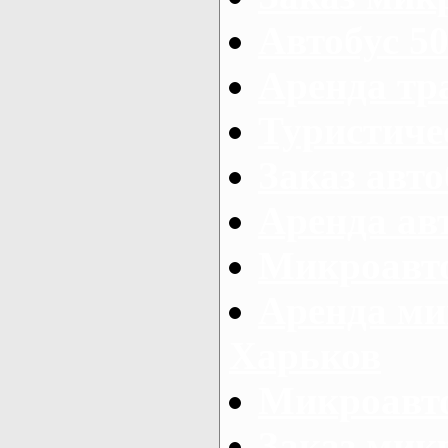
Автобус 50
Аренда тр
Туристиче
Заказ авто
Аренда ав
Микроавто
Аренда ми
Харьков
Микроавто
Заказ мик