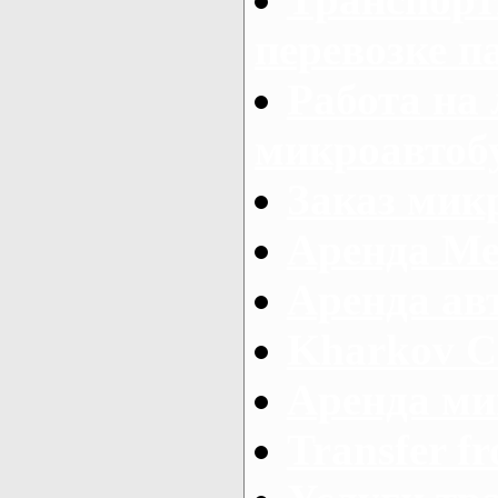
перевозке п
Работа на
микроавтоб
Заказ микр
Аренда Ме
Аренда авт
Kharkov C
Аренда ми
Transfer fr