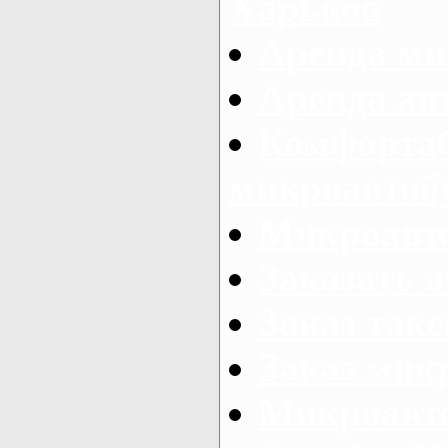
Харьков
Аренда ми
Аренда ав
Комфорта
микроавтоб
Микроавто
Заказать а
Заказ так
Заказ мик
Микроавто