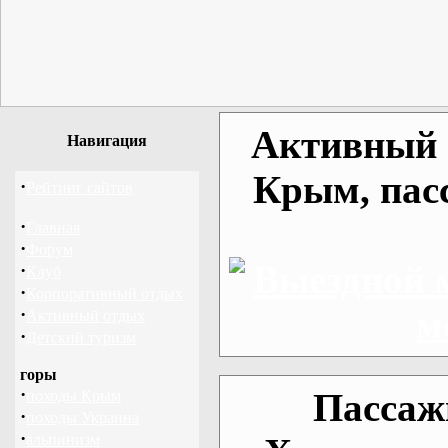
Активный о
Навигация
Крым, пас
·
Рейтинг сайтов
·
Главная
·
Форум
·
Клуб
·
Корпоративный отдых
·
Активный отдых
·
Детский туризм
горы
·
Пассаж
походы Крым
·
походы Украина
·
альпинизм