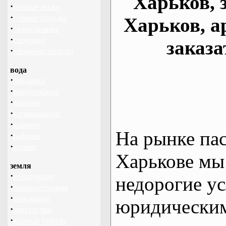
Харьков, 
·
горные лыжи
·
горные походы
Харьков, а
·
скалолазание
·
сноуборд
заказа
·
треккинг, походы
вода
·
байдарки
·
виндсерфинг
·
дайвинг
·
катамаранинг
·
каякинг
На рынке па
·
рафтинг
·
яхтинг
Харькове мы
земля
·
велотуризм
недорогие ус
·
дальние страны
·
геокэшинг
юридическим
·
диггерство
·
конный туризм