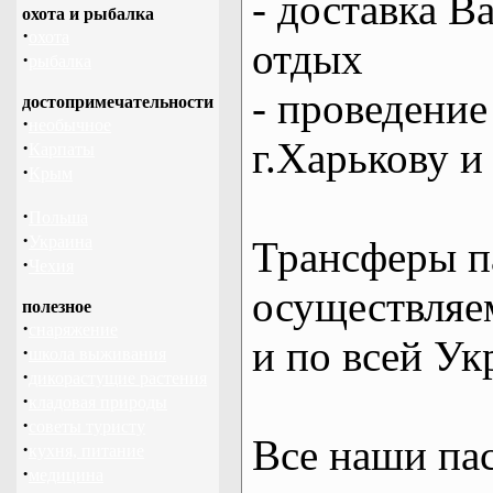
- доставка В
охота и рыбалка
·
охота
отдых
·
рыбалка
- проведение
достопримечательности
·
необычное
г.Харькову и
·
Карпаты
·
Крым
·
Польша
·
Украина
Трансферы п
·
Чехия
осуществляем
полезное
·
снаряжение
и по всей Ук
·
школа выживания
·
дикорастущие растения
·
кладовая природы
·
советы туристу
Все наши па
·
кухня, питание
·
медицина