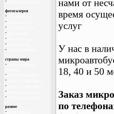
нами от несч
·
библиотека туриста
фотогалерея
время осуще
·
фото природы
·
фотообои зима
услуг
·
фотографии гор
·
фото цветов
·
фото животных
·
фото лошади
У нас в нали
·
фото дельфинов
микроавтобус
страны мира
·
погода в разных
18, 40 и 50 м
странах
·
флаги стран мира
·
валюты стран мира
·
столицы стран мира
·
Заказ микро
языки разных стран
·
климат стран мира
по телефона
разное
·
пассажирские