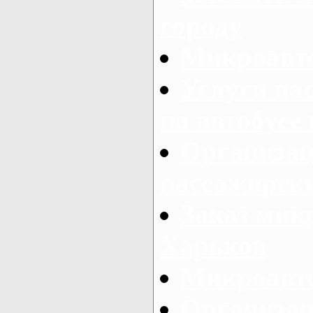
городу
Микроавто
Услуги па
на автобусе
Организац
пассажирски
Заказ микр
Харьков
Микроавто
Организац