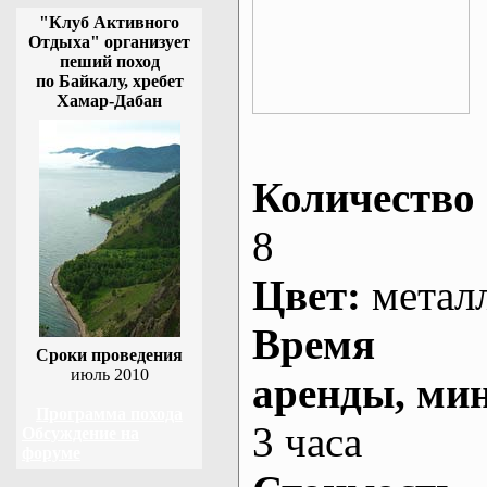
"Клуб Активного
Отдыха" организует
пеший поход
по Байкалу, хребет
Хамар-Дабан
Количество 
8
Цвет:
метал
Время
Сроки проведения
июль 2010
аренды
, ми
Программа похода
3 часа
Обсуждение на
форуме