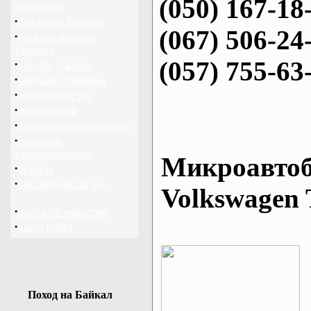
(050) 167-18
перевозки
·
байдарки Харьков
(067) 506-24
·
прогноз погоды
Украина
(057) 755-63
·
каталог ссылок
·
байдарки Украина
·
архив новостей
·
фотогалерея
·
достопримечательности
·
написать
администратору
Микроавтоб
·
опросы
·
рекомендовать нас
Volkswagen 
·
поиск по новостям
·
карта сайта
Поход на Байкал