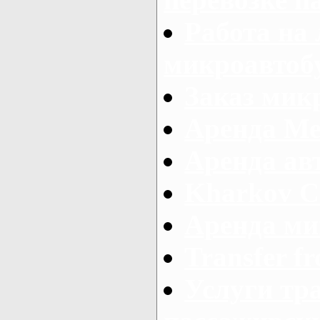
Работа на
микроавтоб
Заказ микр
Аренда Ме
Аренда авт
Kharkov C
Аренда ми
Transfer fr
Услуги тр