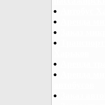
пассажирски
Автобус Х
Аренда ми
Заказ мик
Транспорт
Харьков
Аренда тр
Аренда ми
автобусов
Заказ авто