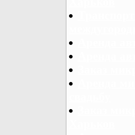
Харьков
Транспорт
междугород
Аренда авт
Аренда авт
Заказ микр
Аренда ми
свадьбу
Заказ микр
Харьков