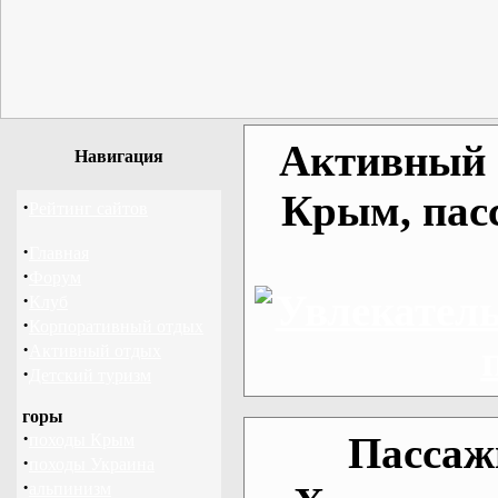
Активный о
Навигация
Крым, пас
·
Рейтинг сайтов
·
Главная
·
Форум
·
Клуб
·
Корпоративный отдых
·
Активный отдых
·
Детский туризм
горы
·
Пассаж
походы Крым
·
походы Украина
·
альпинизм