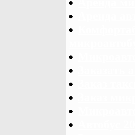
Аренда ми
Аренда ав
Комфорта
микроавтоб
Микроавто
Заказать а
Заказ так
Заказ мик
Микроавто
Автобус 20