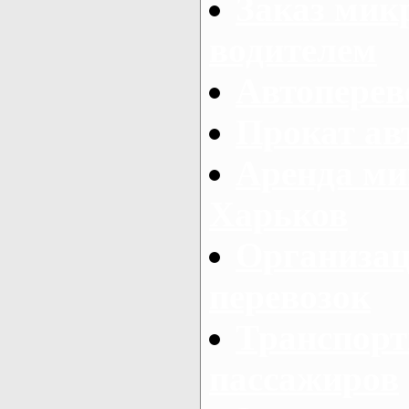
Заказ мик
водителем
Автоперев
Прокат ав
Аренда ми
Харьков
Организац
перевозок
Транспорт
пассажиров