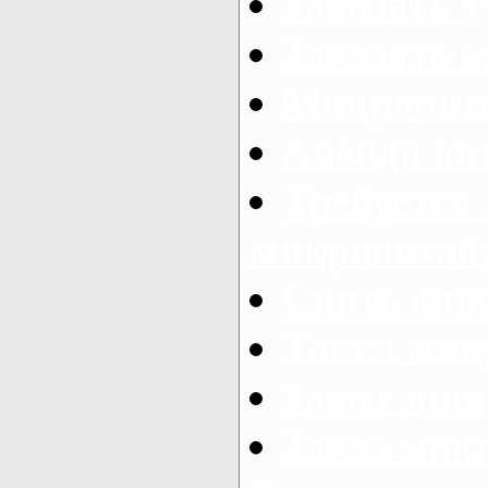
Заказать 
Заказать 
Микроавто
Аренда авт
Требуется
микроавтоб
Снять мик
Такси мик
Заказ мик
Заказ мик