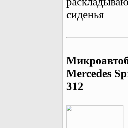
раскладыва
сиденья
Микроавтоб
Mеrcedes Sp
312