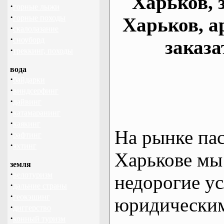
Харьков, 
·
горные лыжи
·
горные походы
Харьков, а
·
скалолазание
·
сноуборд
заказа
·
треккинг, походы
вода
·
байдарки
·
виндсерфинг
·
дайвинг
·
катамаранинг
·
каякинг
На рынке па
·
рафтинг
·
яхтинг
Харькове мы
земля
·
велотуризм
недорогие ус
·
дальние страны
·
геокэшинг
юридическим
·
диггерство
·
конный туризм