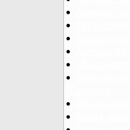
Аренда тр
Туристиче
Заказ авто
Аренда ав
Микроавто
Аренда ми
Харьков
Микроавто
Заказ мик
Заказ микр