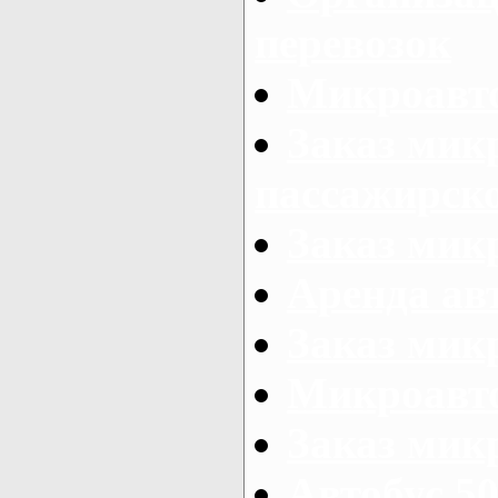
перевозок
Микроавто
Заказ мик
пассажирск
Заказ мик
Аренда авт
Заказ мик
Микроавто
Заказ микр
Автобус 50