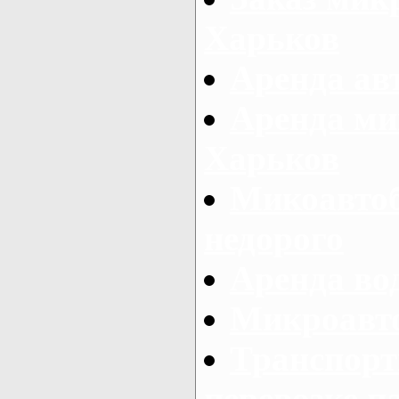
Харьков
Аренда авт
Аренда ми
Харьков
Микоавтоб
недорого
Аренда во
Микроавто
Транспорт
перевозке п