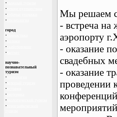
·
лыжный туризм
·
пешие путешествия
Мы решаем с
·
собачьи упряжки
·
спелеология
- встреча на 
город
аэропорту г.
·
гимнастика
·
ролики
- оказание 
·
скейтбординг
·
фитнес
свадебных м
научно-
познавательный
- оказание т
туризм
·
археология
проведении 
·
зеленый туризм
·
история
конференций
·
эзотерика
·
экологический туризм
мероприяти
·
этнографический
туризм