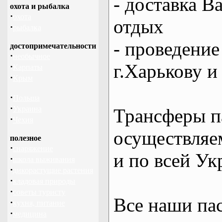
- доставка В
охота и рыбалка
·
охота
отдых
·
рыбалка
- проведение
достопримечательности
·
необычное
г.Харькову и
·
Карпаты
·
Крым
·
Польша
·
Украина
Трансферы п
·
Чехия
осуществляем
полезное
·
снаряжение
и по всей Ук
·
школа выживания
·
дикорастущие растения
·
кладовая природы
·
советы туристу
Все наши па
·
кухня, питание
·
медицина