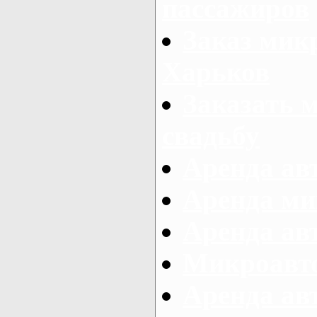
пассажиров
Заказ микр
Харьков
Заказать 
свадьбу
Аренда авт
Аренда ми
Аренда ав
Микроавтоб
Аренда авт