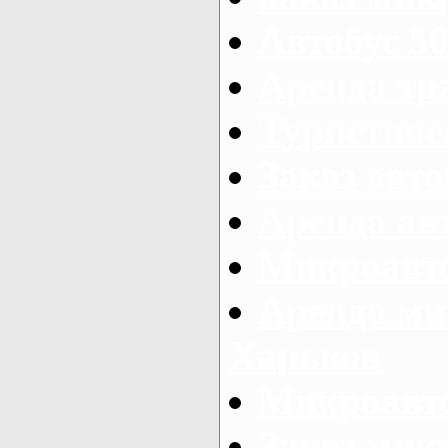
Автобус 50
Аренда тр
Туристиче
Заказ авто
Аренда ав
Микроавто
Аренда ми
Харьков
Микроавто
Заказ мик