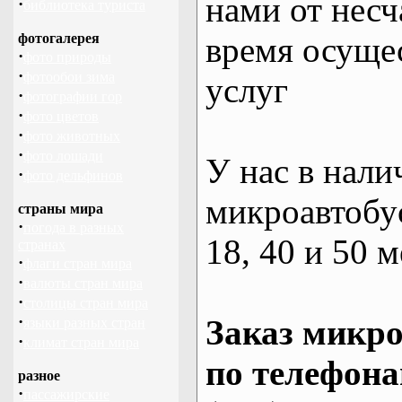
нами от несч
·
библиотека туриста
фотогалерея
время осуще
·
фото природы
·
фотообои зима
услуг
·
фотографии гор
·
фото цветов
·
фото животных
·
фото лошади
У нас в нали
·
фото дельфинов
микроавтобус
страны мира
·
погода в разных
18, 40 и 50 м
странах
·
флаги стран мира
·
валюты стран мира
·
столицы стран мира
·
Заказ микро
языки разных стран
·
климат стран мира
по телефона
разное
·
пассажирские