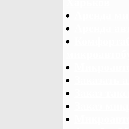
Харьков
Аренда ми
Аренда ав
Комфорта
микроавтоб
Микроавто
Заказать а
Заказ так
Заказ мик
Микроавто