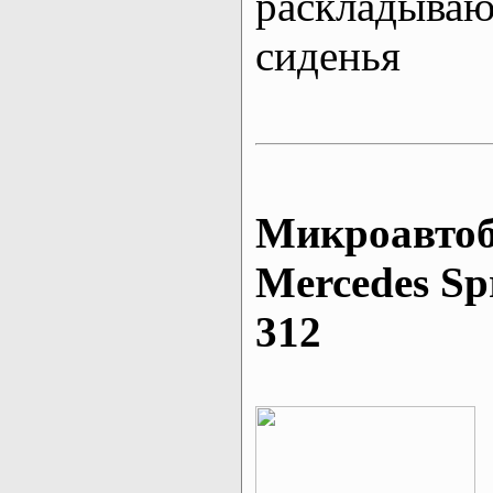
раскладыва
сиденья
Микроавтоб
Mеrcedes Sp
312