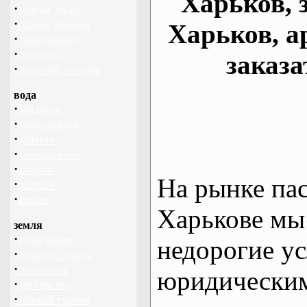
Харьков, 
·
горные лыжи
·
горные походы
Харьков, а
·
скалолазание
·
сноуборд
заказа
·
треккинг, походы
вода
·
байдарки
·
виндсерфинг
·
дайвинг
·
катамаранинг
·
каякинг
На рынке па
·
рафтинг
·
яхтинг
Харькове мы
земля
·
велотуризм
недорогие ус
·
дальние страны
·
геокэшинг
юридическим
·
диггерство
·
конный туризм