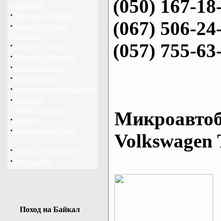
(050) 167-18
перевозки
·
байдарки Харьков
(067) 506-24
·
прогноз погоды
Украина
(057) 755-63
·
каталог ссылок
·
байдарки Украина
·
архив новостей
·
фотогалерея
·
достопримечательности
·
написать
администратору
Микроавтоб
·
опросы
·
рекомендовать нас
Volkswagen 
·
поиск по новостям
·
карта сайта
Поход на Байкал