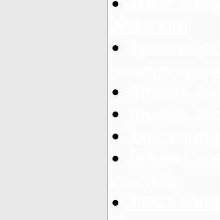
Заказ мик
Харьков
Транспорт
междугород
Аренда авт
Аренда авт
Заказ микр
Аренда ми
свадьбу
Заказ микр