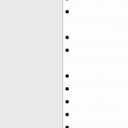
Организац
перевозок
Микроавто
Заказ мик
пассажирск
Заказ мик
Аренда авт
Заказ мик
Микроавто
Заказ микр