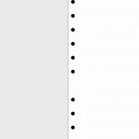
Заказ авто
Заказать 
Заказать 
Микроавто
Аренда авт
Требуется
микроавтоб
Снять мик
Такси мик
Заказ мик