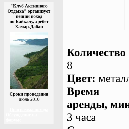
"Клуб Активного
Отдыха" организует
пеший поход
по Байкалу, хребет
Хамар-Дабан
Количество 
8
Цвет:
метал
Время
Сроки проведения
июль 2010
аренды
, ми
Программа похода
3 часа
Обсуждение на
форуме