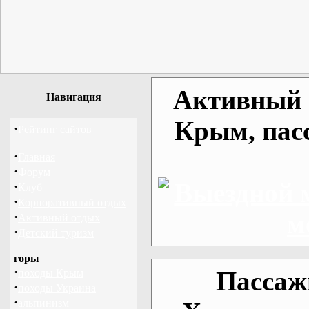
Активный о
Навигация
Крым, пас
·
Рейтинг сайтов
·
Главная
·
Форум
·
Клуб
·
Корпоративный отдых
·
Активный отдых
·
Детский туризм
горы
·
Пассаж
походы Крым
·
походы Украина
·
альпинизм