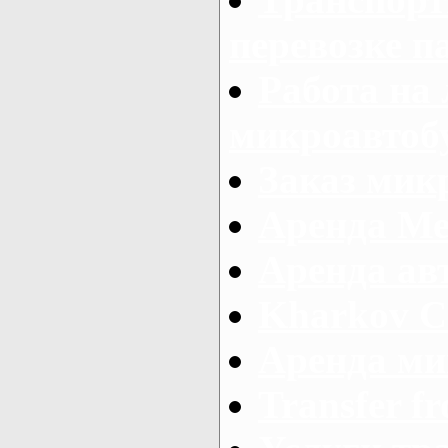
перевозке п
Работа на
микроавтоб
Заказ микр
Аренда Ме
Аренда авт
Kharkov C
Аренда ми
Transfer fr