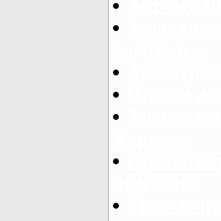
Автобус 20
Заказ мик
водителем
Автоперев
Прокат ав
Аренда ми
Харьков
Организац
перевозок
Транспорт