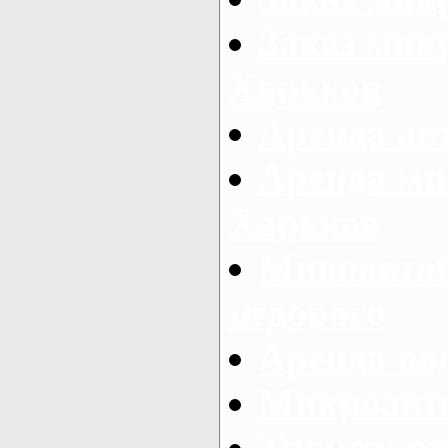
Заказ микр
Харьков
Аренда авт
Аренда ми
Харьков
Микоавтоб
недорого
Аренда во
Микроавто
Транспорт