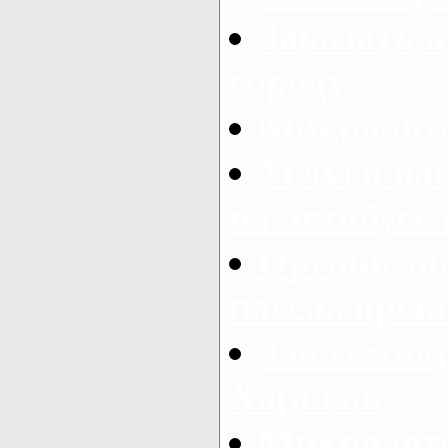
Заказать а
городу
Микроавто
Услуги па
на автобусе
Организац
пассажирски
Заказ микр
Харьков
Микроавто