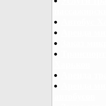
Услуги тр
пассажирски
Автобус Х
Аренда ми
Заказ мик
Транспорт
Харьков
Аренда тр
Аренда ми
автобусов