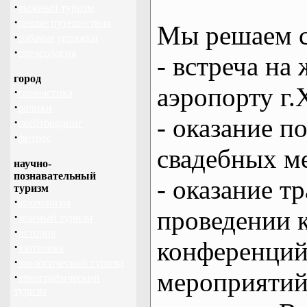
·
лыжный туризм
·
пешие путешествия
Мы решаем с
·
собачьи упряжки
·
спелеология
- встреча на 
город
аэропорту г.
·
гимнастика
·
ролики
- оказание 
·
скейтбординг
·
фитнес
свадебных м
научно-
познавательный
- оказание т
туризм
·
археология
проведении 
·
зеленый туризм
·
история
конференций
·
эзотерика
·
экологический туризм
мероприяти
·
этнографический
туризм