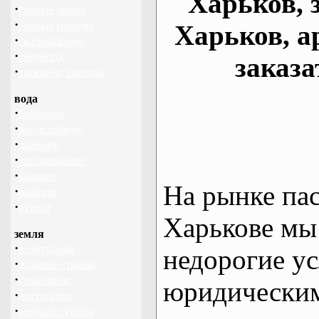
Харьков, 
·
горные лыжи
·
горные походы
Харьков, а
·
скалолазание
·
сноуборд
заказа
·
треккинг, походы
вода
·
байдарки
·
виндсерфинг
·
дайвинг
·
катамаранинг
·
каякинг
На рынке па
·
рафтинг
·
яхтинг
Харькове мы
земля
·
велотуризм
недорогие ус
·
дальние страны
·
геокэшинг
юридическим
·
диггерство
·
конный туризм