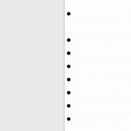
Работа на
микроавтоб
Заказ микр
Аренда Ме
Аренда авт
Kharkov C
Аренда ми
Transfer fr
Услуги тр