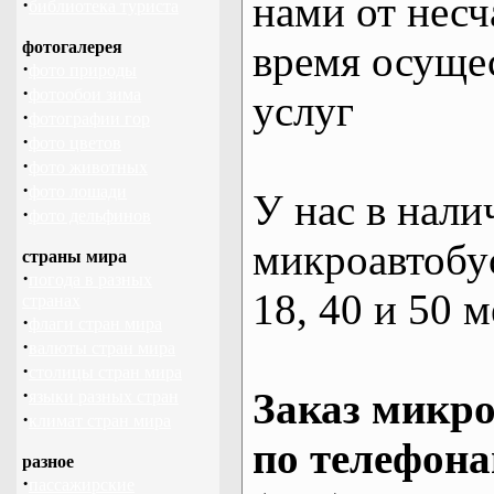
нами от несч
·
библиотека туриста
фотогалерея
время осуще
·
фото природы
·
фотообои зима
услуг
·
фотографии гор
·
фото цветов
·
фото животных
·
фото лошади
У нас в нали
·
фото дельфинов
микроавтобус
страны мира
·
погода в разных
18, 40 и 50 м
странах
·
флаги стран мира
·
валюты стран мира
·
столицы стран мира
·
Заказ микро
языки разных стран
·
климат стран мира
по телефона
разное
·
пассажирские