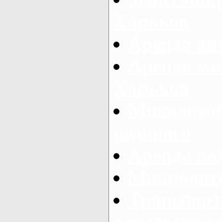
Харьков
Аренда авт
Аренда ми
Харьков
Микоавтоб
недорого
Аренда во
Микроавто
Транспорт
перевозке п