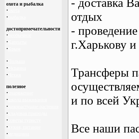
- доставка В
охота и рыбалка
·
охота
отдых
·
рыбалка
- проведение
достопримечательности
·
необычное
г.Харькову и
·
Карпаты
·
Крым
·
Польша
·
Украина
Трансферы п
·
Чехия
осуществляем
полезное
·
снаряжение
и по всей Ук
·
школа выживания
·
дикорастущие растения
·
кладовая природы
·
советы туристу
Все наши па
·
кухня, питание
·
медицина