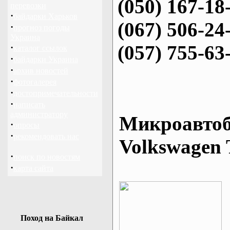
(050) 167-18
перевозки
·
байдарки Харьков
(067) 506-24
·
прогноз погоды
Украина
(057) 755-63
·
каталог ссылок
·
байдарки Украина
·
архив новостей
·
фотогалерея
·
достопримечательности
·
написать
администратору
Микроавтоб
·
опросы
·
рекомендовать нас
Volkswagen 
·
поиск по новостям
·
карта сайта
Поход на Байкал