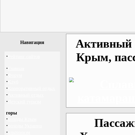
Активный о
Навигация
Крым, пас
·
Рейтинг сайтов
·
Главная
·
Форум
·
Клуб
·
Корпоративный отдых
·
Активный отдых
·
Детский туризм
горы
·
Пассаж
походы Крым
·
походы Украина
·
альпинизм