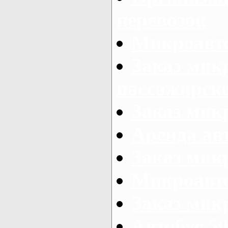
перевозок
Микроавто
Заказ мик
пассажирск
Заказ мик
Аренда авт
Заказ мик
Микроавто
Заказ микр
Автобус 50