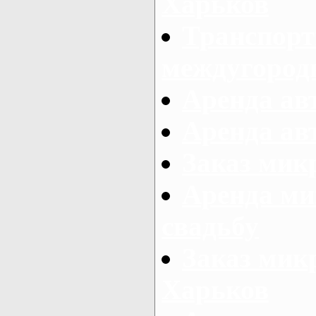
Харьков
Транспорт
междугород
Аренда авт
Аренда авт
Заказ микр
Аренда ми
свадьбу
Заказ микр
Харьков