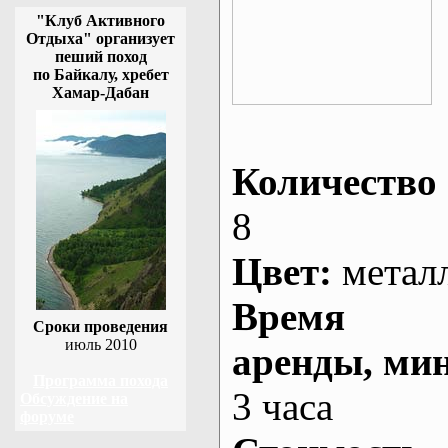
"Клуб Активного
Отдыха" организует
пеший поход
по Байкалу, хребет
Хамар-Дабан
Количество 
8
Цвет:
метал
Время
Сроки проведения
июль 2010
аренды
, ми
Программа похода
3 часа
Обсуждение на
форуме