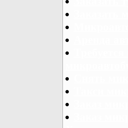
Заказать 
Заказать 
Микроавто
Аренда авт
Требуется
микроавтоб
Снять мик
Такси мик
Заказ мик
Заказ мик