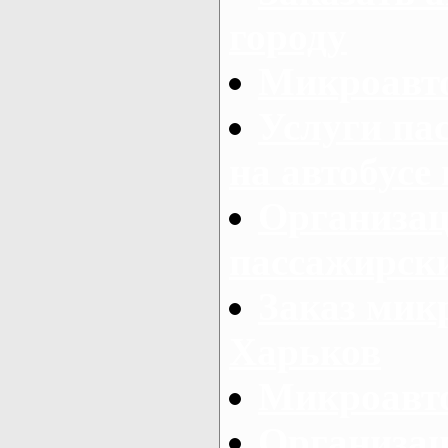
городу
Микроавто
Услуги па
на автобусе
Организац
пассажирски
Заказ микр
Харьков
Микроавто
Организац