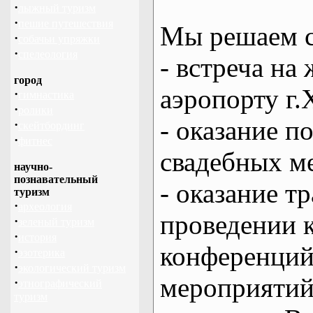
·
лыжный туризм
·
пешие путешествия
Мы решаем с
·
собачьи упряжки
·
спелеология
- встреча на 
город
аэропорту г.
·
гимнастика
·
ролики
- оказание 
·
скейтбординг
·
фитнес
свадебных м
научно-
познавательный
- оказание т
туризм
·
археология
проведении 
·
зеленый туризм
·
история
конференций
·
эзотерика
·
экологический туризм
мероприяти
·
этнографический
туризм