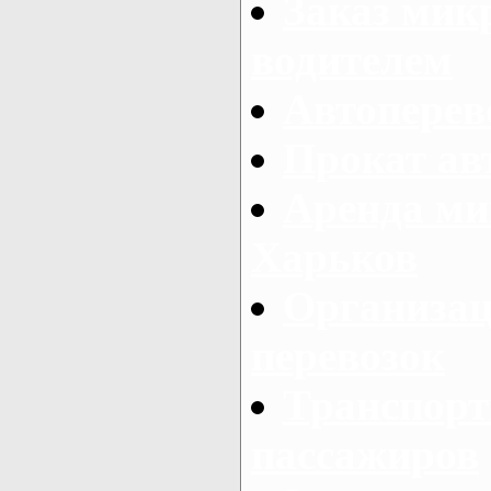
Заказ мик
водителем
Автоперев
Прокат ав
Аренда ми
Харьков
Организац
перевозок
Транспорт
пассажиров