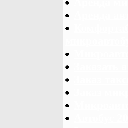
Аренда ми
Аренда ав
Комфорта
микроавтоб
Микроавто
Заказать а
Заказ так
Заказ мик
Микроавто
Автобус 20