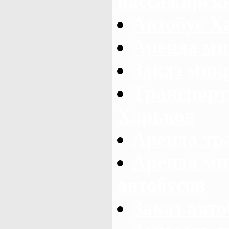
пассажирски
Автобус Х
Аренда ми
Заказ мик
Транспорт
Харьков
Аренда тр
Аренда ми
автобусов
Заказ авто