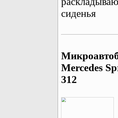
раскладыва
сиденья
Микроавтоб
Mеrcedes Sp
312