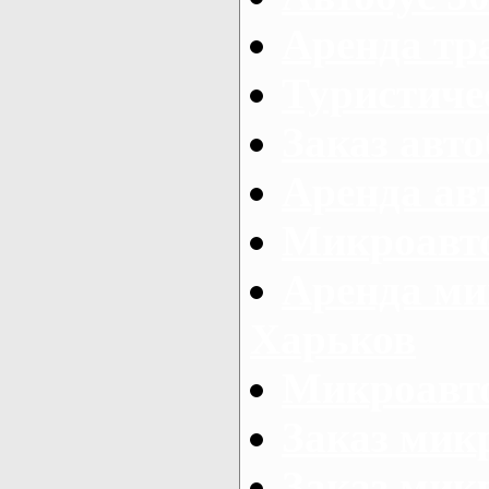
Аренда тр
Туристиче
Заказ авто
Аренда ав
Микроавто
Аренда ми
Харьков
Микроавто
Заказ мик
Заказ микр