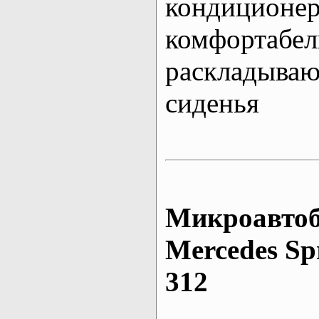
кондиционе
комфортабе
раскладыва
сиденья
Микроавтоб
Mеrcedes Sp
312