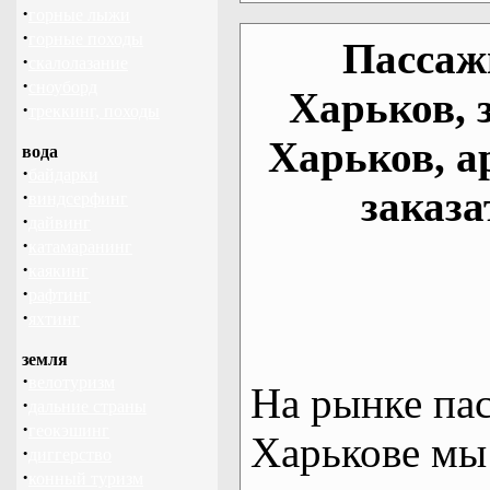
·
горные лыжи
·
горные походы
Пассаж
·
скалолазание
·
сноуборд
Харьков, 
·
треккинг, походы
Харьков, а
вода
·
байдарки
заказа
·
виндсерфинг
·
дайвинг
·
катамаранинг
·
каякинг
·
рафтинг
·
яхтинг
земля
·
велотуризм
На рынке па
·
дальние страны
·
геокэшинг
Харькове мы
·
диггерство
·
конный туризм