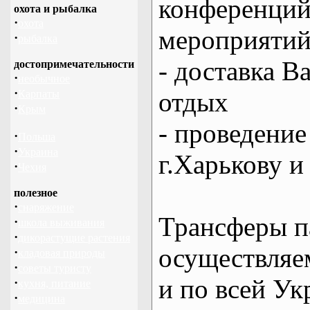
конференций
охота и рыбалка
·
охота
мероприяти
·
рыбалка
- доставка В
достопримечательности
·
необычное
·
отдых
Карпаты
·
Крым
- проведение
·
Польша
·
Украина
г.Харькову и
·
Чехия
полезное
·
снаряжение
Трансферы п
·
школа выживания
·
дикорастущие растения
осуществляем
·
кладовая природы
·
советы туристу
и по всей Ук
·
кухня, питание
·
медицина