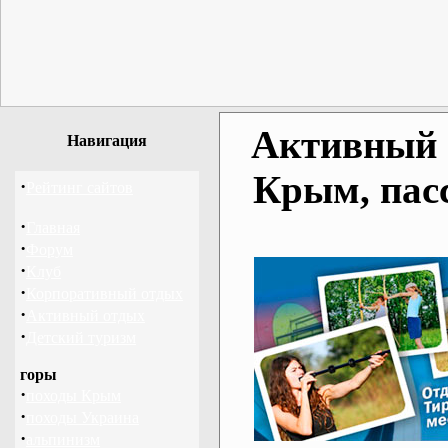
Активный о
Навигация
Крым, пас
·
Рейтинг сайтов
·
Главная
·
Форум
·
Клуб
·
Корпоративный отдых
·
Активный отдых
·
Детский туризм
горы
·
походы Крым
·
походы Украина
·
альпинизм