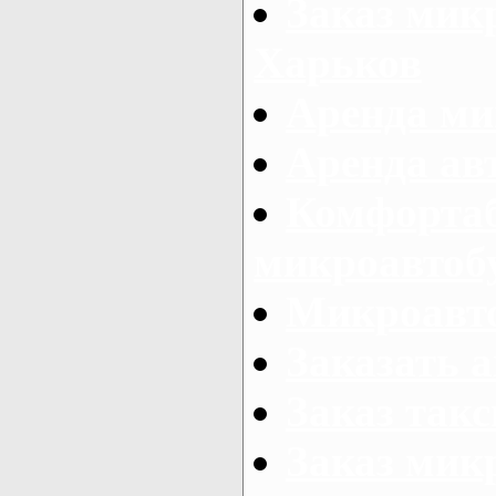
Заказ микр
Харьков
Аренда ми
Аренда ав
Комфорта
микроавтоб
Микроавто
Заказать а
Заказ так
Заказ мик