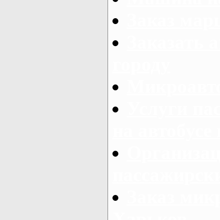
Заказ мар
Заказать а
городу
Микроавто
Услуги па
на автобусе
Организац
пассажирски
Заказ микр
Харьков