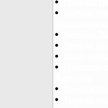
Transfer fr
Услуги тр
пассажирски
Автобус Х
Аренда ми
Заказ мик
Транспорт
Харьков
Аренда тр
Аренда ми