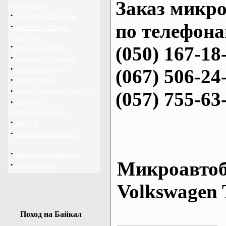
Заказ микро
перевозки
·
байдарки Харьков
по телефона
·
прогноз погоды
Украина
·
каталог ссылок
(050) 167-18
·
байдарки Украина
·
архив новостей
(067) 506-24
·
фотогалерея
·
достопримечательности
(057) 755-63
·
написать
администратору
·
опросы
·
рекомендовать нас
·
поиск по новостям
Микроавтоб
·
карта сайта
Volkswagen 
Поход на Байкал