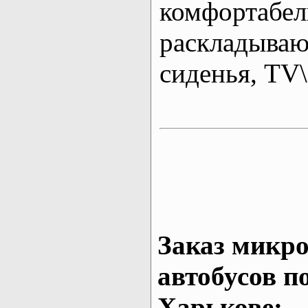
комфортабе
раскладыва
сиденья, T
Заказ микро
автобусов п
Харькове: