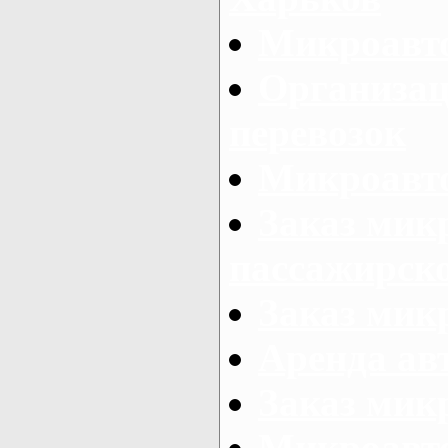
Микроавто
Организац
перевозок
Микроавто
Заказ мик
пассажирск
Заказ мик
Аренда авт
Заказ мик
Микроавто