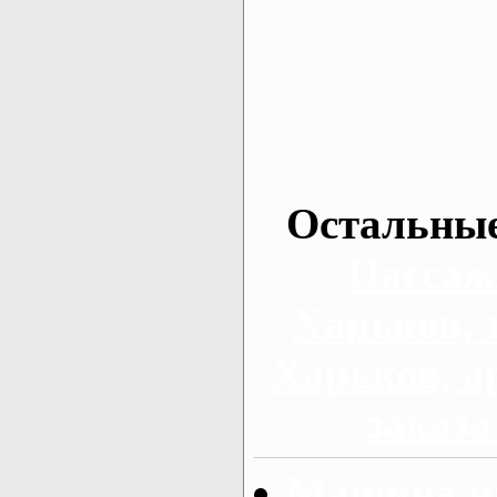
Остальные
Пассаж
Харьков, 
Харьков, а
заказа
Машина на