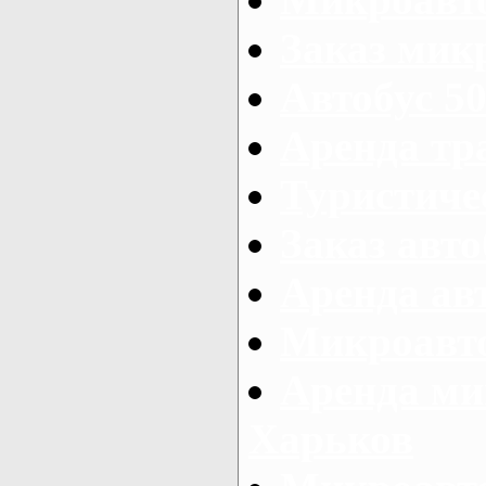
Заказ микр
Автобус 50
Аренда тр
Туристиче
Заказ авто
Аренда ав
Микроавто
Аренда ми
Харьков