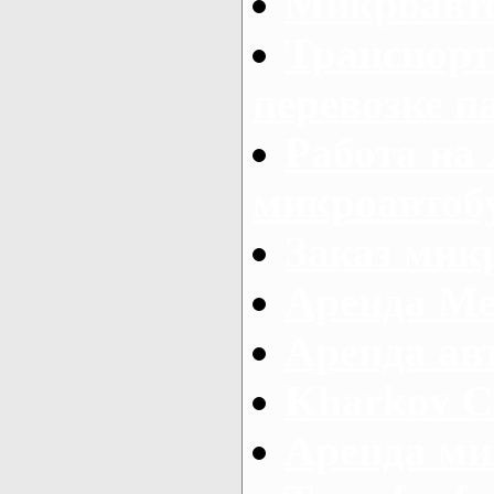
Микроавто
Транспорт
перевозке п
Работа на
микроавтоб
Заказ микр
Аренда Ме
Аренда авт
Kharkov C
Аренда ми