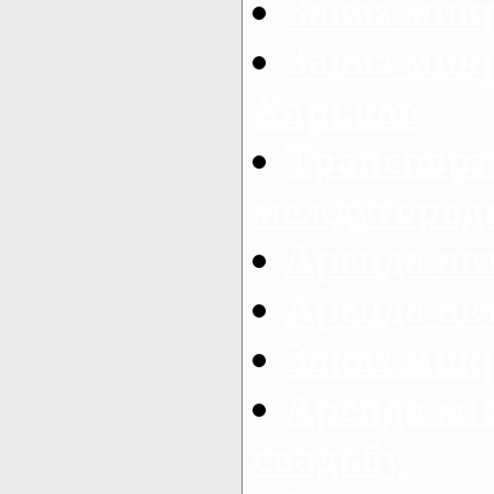
Заказ мик
Заказ мик
Харьков
Транспорт
междугород
Аренда авт
Аренда авт
Заказ микр
Аренда ми
свадьбу