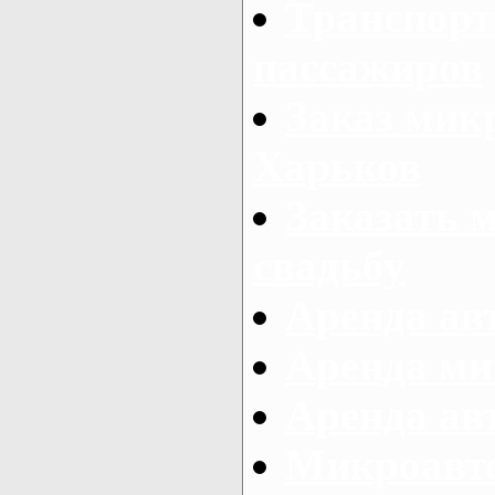
Транспорт
пассажиров
Заказ микр
Харьков
Заказать 
свадьбу
Аренда авт
Аренда ми
Аренда ав
Микроавтоб