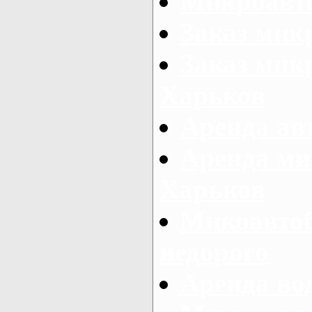
Микроавто
Заказ мик
Заказ микр
Харьков
Аренда авт
Аренда ми
Харьков
Микоавтоб
недорого
Аренда во