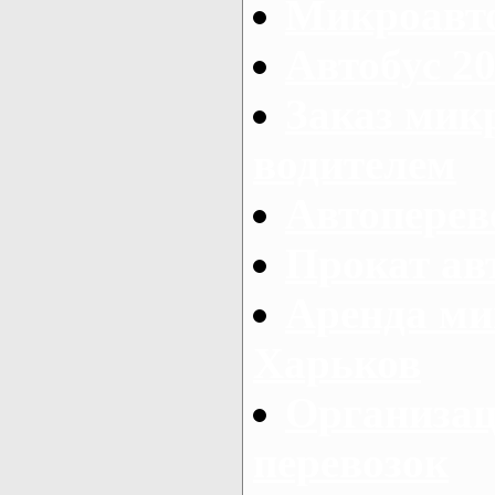
Микроавто
Автобус 20
Заказ мик
водителем
Автоперев
Прокат ав
Аренда ми
Харьков
Организац
перевозок