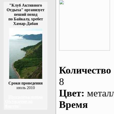
"Клуб Активного
Отдыха" организует
пеший поход
по Байкалу, хребет
Хамар-Дабан
Количество 
8
Сроки проведения
июль 2010
Цвет:
метал
Программа похода
Время
Обсуждение на
форуме