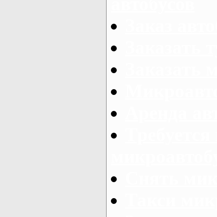
автобусов
Заказ авто
Заказать 
Заказать 
Микроавто
Аренда авт
Требуется
микроавтоб
Снять мик
Такси мик