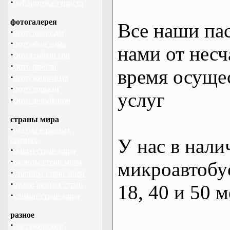
·
библиотека туриста
фотогалерея
Все наши па
·
фото природы
·
фотообои зима
нами от несч
·
фотографии гор
·
фото цветов
время осуще
·
фото животных
·
фото лошади
услуг
·
фото дельфинов
страны мира
·
погода в разных
У нас в нали
странах
·
флаги стран мира
·
валюты стран мира
микроавтобус
·
столицы стран мира
·
языки разных стран
18, 40 и 50 м
·
климат стран мира
разное
·
пассажирские