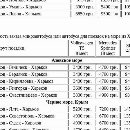
ов - Умань - Харьков
3900 грн.
5400 грн
105
ов - Львов - Харьков
6850 грн.
9500 грн
190
сть заказа микроавтобуса или автобуса для поездок на море из Х
Volkswagen
Mercedes
S
ут поездки:
T5
Sprinter
4
8 мест
18 мест
Азовское море
ов - Геническ - Харьков
3400 грн.
4700 грн.
94
ов - Бердянск - Харьков
3400 грн.
4700 грн.
94
ов - Кирилловка - Харьков
3400 грн.
4700 грн.
94
ов - Генгорка - Харьков
3600 грн.
4800 грн.
96
ов - Счастливцево - Харьков
3800 грн.
4900 грн.
98
Черное море, Крым
ов - Ялта - Харьков
5200 грн.
7200 грн.
145
ов - Севастополь - Харьков
4900 грн.
6700 грн.
135
ов - Судак - Харьков
4900 грн.
6700 грн.
135
ов - Феодосия - Харьков
4700 грн.
6400 грн.
130