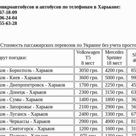
микроавтобусов и автобусов по телефонам в Харькове:
167-18-09
506-24-04
755-63-28
Стоимость пассажирских перевозок по Украине без учета просто
Volkswagen
Mercedes
S
ут поездки:
T5
Sprinter
4
8 мест
18 мест
ов - Борисполь - Харьков
3050 грн.
4200 грн.
85
ов - Киев - Харьков
3600 грн.
5000 грн.
99
ов - Днепропетровск - Харьков
1700 грн.
2250 грн.
45
ов - Донецк - Харьков
2300 грн.
3150 грн.
63
ов - Сумы - Харьков
1400 грн.
1800 грн.
36
ов - Запорожье - Харьков
2100 грн.
2900 грн.
56
ов - Луганск - Харьков
2400 грн.
3300 грн.
67
ов - Черкассы - Харьков
2900 грн.
4000 грн.
81
ов - Святогорск - Харьков
1200 грн.
1600 грн.
31
ов - Полтава - Харьков
975 грн.
1350 грн.
27