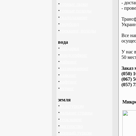
- дост
·
горные лыжи
- пров
·
горные походы
·
скалолазание
Трансф
·
сноуборд
Украин
·
треккинг, походы
Все на
осущес
вода
·
байдарки
У нас 
·
виндсерфинг
50 мест
·
дайвинг
·
Заказ 
катамаранинг
(050) 
·
каякинг
(067) 
·
рафтинг
(057) 
·
яхтинг
земля
Микро
·
велотуризм
·
дальние страны
·
геокэшинг
·
диггерство
·
конный туризм