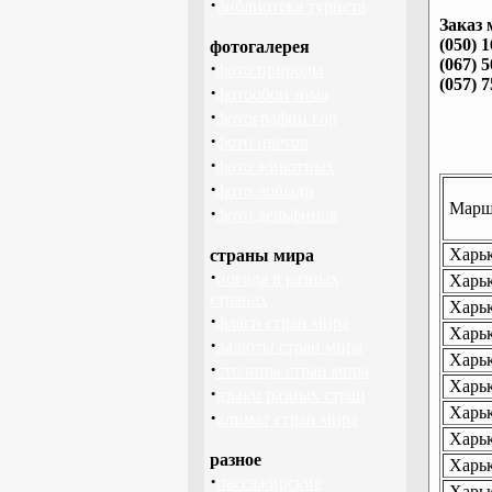
·
библиотека туриста
Заказ 
(050) 
фотогалерея
(067) 
·
фото природы
(057) 
·
фотообои зима
·
фотографии гор
·
фото цветов
·
фото животных
·
фото лошади
Маршр
·
фото дельфинов
Харьк
страны мира
·
погода в разных
Харьк
странах
Харьк
·
флаги стран мира
Харьк
·
валюты стран мира
Харьк
·
столицы стран мира
Харьк
·
языки разных стран
Харьк
·
климат стран мира
Харьк
разное
Харьк
·
пассажирские
Харьк