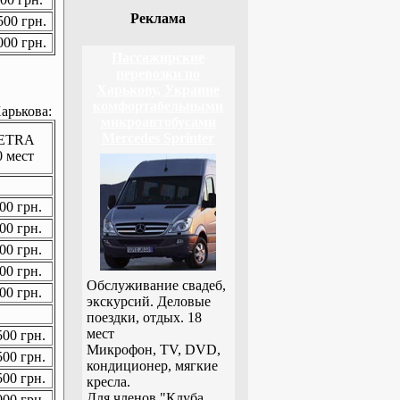
Реклама
00 грн.
00 грн.
Пассажирские
перевозки по
Харькову, Украине
комфортабельными
арькова:
микроавтобусами
Mercedes Sprinter
ETRA
0 мест
00 грн.
00 грн.
00 грн.
00 грн.
Обслуживание свадеб,
00 грн.
экскурсий. Деловые
поездки, отдых. 18
мест
00 грн.
Микрофон, TV, DVD,
00 грн.
кондиционер, мягкие
00 грн.
кресла.
Для членов "Клуба
00 грн.