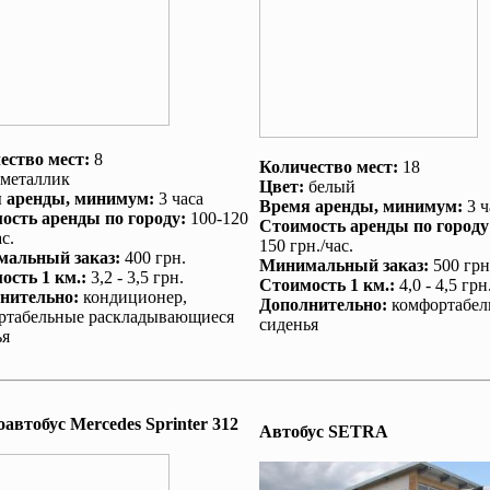
ество мест:
8
Количество мест:
18
металлик
Цвет:
белый
 аренды
, минимум:
3 часа
Время аренды
, минимум:
3 ч
ость аренды по городу
:
100-120
Стоимость аренды по городу
с.
150 грн./час.
альный заказ
:
400 грн.
Минимальный заказ
:
500 грн
ость 1 км.
:
3,2 - 3,5 грн.
Стоимость 1 км.
:
4,0 - 4,5 грн
нительно
:
кондиционер
,
Дополнительно
:
комфортабел
ртабельные раскладывающиеся
сиденья
ья
автобус Mеrcedes Sprinter 312
Автобус SETRA