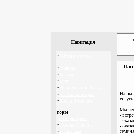
Навигация
·
Рейтинг сайтов
Пасс
·
Главная
·
Форум
·
Клуб
·
Корпоративный отдых
·
На рын
Активный отдых
услуги
·
Детский туризм
Мы реш
горы
- встр
·
походы Крым
- оказ
·
походы Украина
- оказ
·
семина
альпинизм