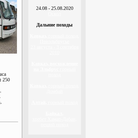
24.08 - 25.08.2020
Оскол
Дальние походы
Кавказ,
горный поход,
Приэльбрусье
23 августа - 3 сентября
2010
Кавказ, восхождение
на Эльбрус
горный
аса
поход
:
250
Кавказ,
горный поход,
.
Домбай
.
р
,
Алтай,
горный поход
Байкал,
хребет Хамар-Дабан,
пеший поход