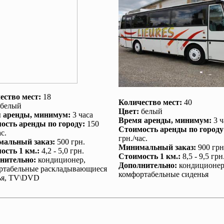
ество мест:
18
Количество мест:
40
белый
Цвет:
белый
 аренды
, минимум:
3 часа
Время аренды
, минимум:
3 ч
ость аренды по городу
:
150
Стоимость аренды по городу
с.
грн./час.
альный заказ
:
500 грн.
Минимальный заказ
:
900 грн
ость 1 км.
:
4,2 - 5,0 грн.
Стоимость 1 км.
:
8,5 - 9,5 грн
нительно
:
кондиционер
,
Дополнительно
:
кондиционе
ртабельные раскладывающиеся
комфортабельные сиденья
ья, TV\DVD