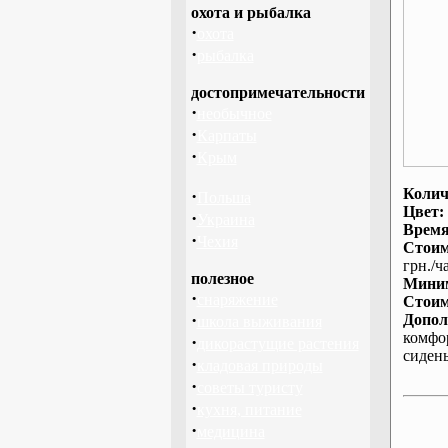
охота и рыбалка
·
охота
·
рыбалка
достопримечательности
·
необычное
·
Карпаты
·
Крым
Колич
·
Польша
Цвет:
·
Украина
Время
·
Чехия
Стоим
грн./ча
полезное
Миним
·
снаряжение
Стоим
·
Допол
школа выживания
комфо
·
дикорастущие растения
сиден
·
кладовая природы
·
советы туристу
·
кухня, питание
·
медицина