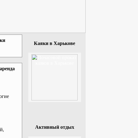
зки
Каяки в Харькове
 аренда
огие
Активный отдых
й,