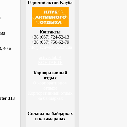
Горячий актив Клуба
й
Контакты
емя
+38 (067) 724-52-13
+38 (057) 750-62-79
info@activeclub.com.ua
, 40 и
activeclub В
КОНТАКТЕ
Корпоративный
отдых
О корпоративном
отдыхе
Корпоративный отдых
ter 313
на байдарках
Сплавы на байдарках
и катамаранах