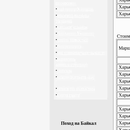
перевозки
Харьк
·
байдарки Харьков
Харьк
·
прогноз погоды
Украина
·
каталог ссылок
·
байдарки Украина
Стоимо
·
архив новостей
·
фотогалерея
Маршр
·
достопримечательности
·
написать
администратору
Харьк
·
опросы
Харьк
·
рекомендовать нас
Харьк
·
Харьк
поиск по новостям
·
карта сайта
Харьк
Харьк
Харьк
Харьк
Поход на Байкал
Харьк