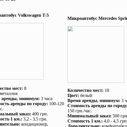
автобус Volkswagen T-5
Микроавтобус Mеrcedes Sprin
ество мест:
8
Количество мест:
18
металлик
Цвет:
белый
 аренды
, минимум:
3 часа
Время аренды
, минимум:
3 ч
ость аренды по городу
:
100-120
Стоимость аренды по городу
с.
150 грн./час.
альный заказ
:
400 грн.
Минимальный заказ
:
500 грн
ость 1 км.
:
3,2 - 3,5 грн.
Стоимость 1 км.
:
4,0 - 4,5 грн
нительно
:
кондиционер
,
Дополнительно
:
комфортабел