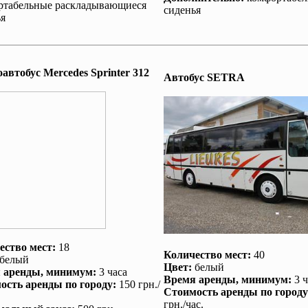
ртабельные раскладывающиеся
сиденья
я
втобус Mеrcedes Sprinter 312
Автобус SETRA
ество мест:
18
Количество мест:
40
белый
Цвет:
белый
 аренды
, минимум:
3 часа
Время аренды
, минимум:
3 ч
ость аренды по городу
:
150 грн./
Стоимость аренды по городу
грн./час.