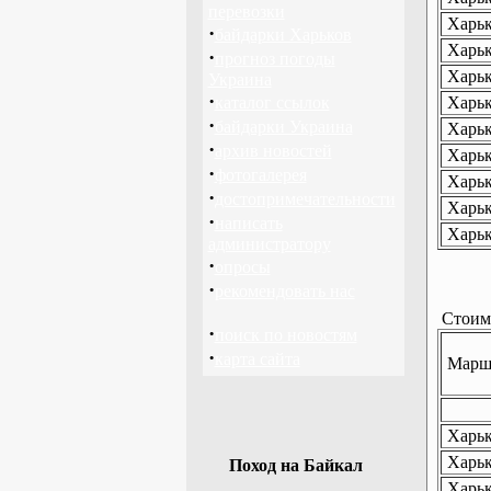
перевозки
Харьк
·
байдарки Харьков
Харьк
·
прогноз погоды
Харьк
Украина
·
каталог ссылок
Харьк
·
байдарки Украина
Харьк
·
архив новостей
Харьк
·
фотогалерея
Харьк
·
достопримечательности
Харьк
·
написать
Харьк
администратору
·
опросы
·
рекомендовать нас
Стоимо
·
поиск по новостям
·
карта сайта
Маршр
Харько
Харько
Поход на Байкал
Харьк