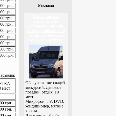
Реклама
00 грн.
00 грн.
Пассажирские
00 грн.
перевозки по
00 грн.
Харькову, Украине
00 грн.
комфортабельными
микроавтобусами
00 грн.
Mercedes Sprinter
00 грн.
00 грн.
00 грн.
арькова:
Обслуживание свадеб,
ETRA
экскурсий. Деловые
0 мест
поездки, отдых. 18
мест
Микрофон, TV, DVD,
00 грн.
кондиционер, мягкие
00 грн.
кресла.
00 грн.
Для членов "Клуба