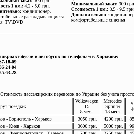
альный заказ
:
500 грн.
Минимальный заказ
:
900 грн
ость 1 км.
:
4,2 - 5,0 грн.
Стоимость 1 км.
:
8,5 - 9,5 грн
нительно
:
кондиционер
,
Дополнительно
:
кондиционе
ртабельные раскладывающиеся
комфортабельные сиденья
ья, TV\DVD
микроавтобусов и автобусов по телефонам в Харькове:
67-18-09
06-24-04
55-63-28
Стоимость пассажирских перевозок по Украине без учета просто
Volkswagen
Mercedes
S
ут поездки:
T5
Sprinter
4
8 мест
18 мест
ов - Борисполь - Харьков
3050 грн.
4200 грн.
85
ов - Киев - Харьков
3600 грн.
5000 грн.
99
ов - Днепропетровск - Харьков
1700 грн.
2250 грн.
45