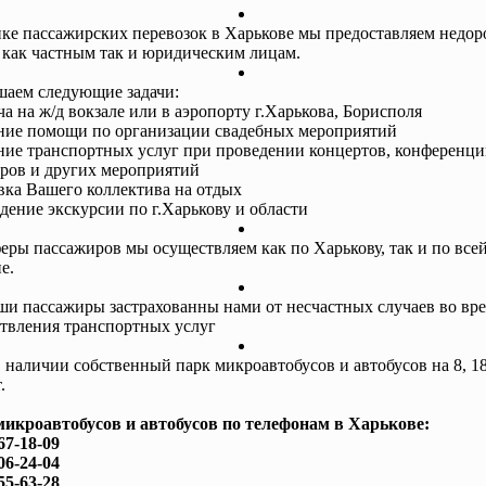
ке пассажирских перевозок в Харькове мы предоставляем недор
 как частным так и юридическим лицам.
аем следующие задачи:
ча на ж/д вокзале или в аэропорту г.Харькова, Борисполя
ание помощи по организации свадебных мероприятий
ание транспортных услуг при проведении концертов, конференци
ров и других мероприятий
авка Вашего коллектива на отдых
едение экскурсии по г.Харькову и области
еры пассажиров мы осуществляем как по Харькову, так и по все
е.
ши пассажиры застрахованны нами от несчастных случаев во вр
твления транспортных услуг
в наличии собственный парк микроавтобусов и автобусов на 8, 18
.
микроавтобусов и автобусов по телефонам в Харькове:
67-18-09
06-24-04
55-63-28