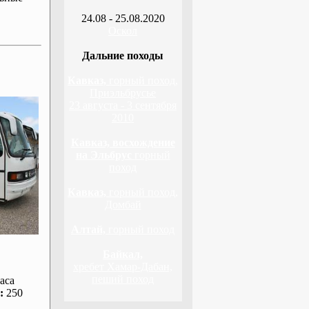
24.08 - 25.08.2020
Оскол
Дальние походы
Кавказ,
горный поход,
Приэльбрусье
23 августа - 3 сентября
2010
Кавказ, восхождение
на Эльбрус
горный
поход
Кавказ,
горный поход,
Домбай
Алтай,
горный поход
Байкал,
хребет Хамар-Дабан,
пеший поход
аса
:
250