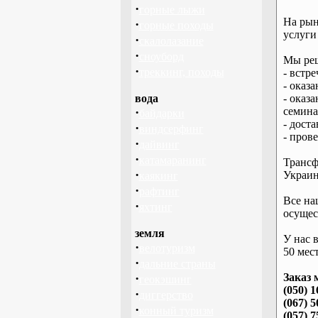
·
горные лыжи
На рын
·
горные походы
услуги
·
скалолазание
·
сноуборд
Мы реш
·
треккинг, походы
- встре
- оказ
вода
- оказ
·
семина
байдарки
- дост
·
виндсерфинг
- пров
·
дайвинг
·
катамаранинг
Трансф
·
Украин
каякинг
·
рафтинг
Все на
·
яхтинг
осущес
земля
У нас 
·
велотуризм
50 мест
·
дальние страны
·
Заказ 
геокэшинг
(050) 1
·
диггерство
(067) 5
·
конный туризм
(057) 7