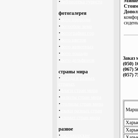
Миним
·
библиотека туриста
Стоим
Допол
фотогалерея
комфо
·
фото природы
сиден
·
фотообои зима
·
фотографии гор
·
фото цветов
·
фото животных
·
фото лошади
Заказ 
·
фото дельфинов
(050) 1
(067) 5
страны мира
(057) 7
·
погода в разных
странах
·
флаги стран мира
·
валюты стран мира
·
столицы стран мира
Маршр
·
языки разных стран
·
климат стран мира
Харьк
разное
Харьк
·
пассажирские
Харьк