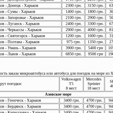
ов - Донецк - Харьков
2300 грн.
3150 грн.
63
ов - Сумы - Харьков
1400 грн.
1800 грн.
36
ов - Запорожье - Харьков
2100 грн.
2900 грн.
56
ов - Луганск - Харьков
2400 грн.
3300 грн.
67
ов - Черкассы - Харьков
2900 грн.
4000 грн.
81
ов - Святогорск - Харьков
1200 грн.
1600 грн.
31
ов - Полтава - Харьков
975 грн.
1350 грн.
27
ов - Умань - Харьков
3900 грн.
5400 грн
105
ов - Львов - Харьков
6850 грн.
9500 грн
190
сть заказа микроавтобуса или автобуса для поездок на море из Х
Volkswagen
Mercedes
S
ут поездки:
T5
Sprinter
4
8 мест
18 мест
Азовское море
в - Геническ - Харьков
3400 грн.
4700 грн.
94
в - Бердянск - Харьков
3400 грн.
4700 грн.
94
ов - Кирилловка - Харьков
3400 грн.
4700 грн.
94