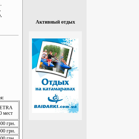
.
.
р
,
Активный отдых
я:
ETRA
0 мест
00 грн.
00 грн.
00 грн.