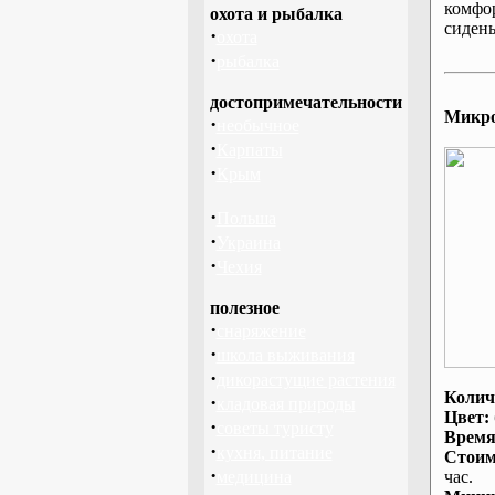
комфо
охота и рыбалка
сидень
·
охота
·
рыбалка
достопримечательности
Микроа
·
необычное
·
Карпаты
·
Крым
·
Польша
·
Украина
·
Чехия
полезное
·
снаряжение
·
школа выживания
·
дикорастущие растения
Колич
·
кладовая природы
Цвет:
·
советы туристу
Время
·
кухня, питание
Стоим
·
медицина
час.