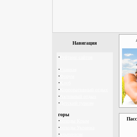
Навигация
·
Рейтинг сайтов
·
Главная
·
Форум
·
Клуб
·
Корпоративный отдых
·
Активный отдых
·
Детский туризм
горы
Пасс
·
походы Крым
·
походы Украина
·
альпинизм