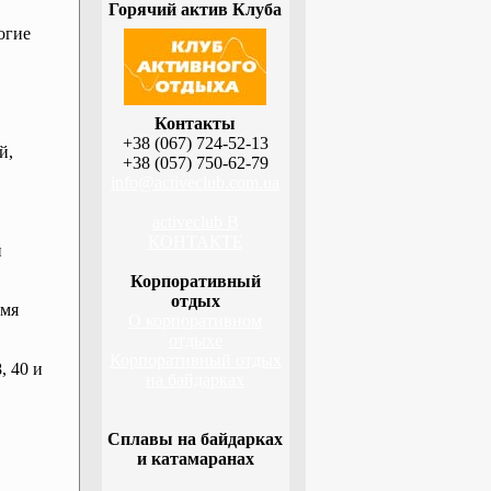
Горячий актив Клуба
огие
Контакты
+38 (067) 724-52-13
й,
+38 (057) 750-62-79
info@activeclub.com.ua
activeclub В
КОНТАКТЕ
й
Корпоративный
отдых
емя
О корпоративном
отдыхе
Корпоративный отдых
, 40 и
на байдарках
Сплавы на байдарках
и катамаранах