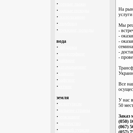
·
горные лыжи
На рын
·
горные походы
услуги
·
скалолазание
·
сноуборд
Мы реш
·
треккинг, походы
- встре
- оказ
вода
- оказ
·
семина
байдарки
- дост
·
виндсерфинг
- пров
·
дайвинг
·
катамаранинг
Трансф
·
Украин
каякинг
·
рафтинг
Все на
·
яхтинг
осущес
земля
У нас 
·
велотуризм
50 мест
·
дальние страны
·
Заказ 
геокэшинг
(050) 1
·
диггерство
(067) 5
·
конный туризм
(057) 7