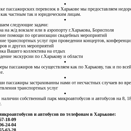
ке пассажирских перевозок в Харькове мы предоставляем недор
 как частным так и юридическим лицам.
аем следующие задачи:
ча на ж/д вокзале или в аэропорту г.Харькова, Борисполя
ание помощи по организации свадебных мероприятий
ание транспортных услуг при проведении концертов, конференци
ров и других мероприятий
авка Вашего коллектива на отдых
едение экскурсии по г.Харькову и области
еры пассажиров мы осуществляем как по Харькову, так и по все
е.
ши пассажиры застрахованны нами от несчастных случаев во вр
твления транспортных услуг
в наличии собственный парк микроавтобусов и автобусов на 8, 18
.
микроавтобусов и автобусов по телефонам в Харькове:
67-18-09
06-24-04
55-63-28