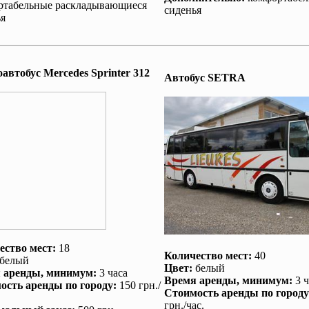
ртабельные раскладывающиеся
сиденья
я
втобус Mеrcedes Sprinter 312
Автобус SETRA
ество мест:
18
Количество мест:
40
белый
Цвет:
белый
 аренды
, минимум:
3 часа
Время аренды
, минимум:
3 ч
ость аренды по городу
:
150 грн./
Стоимость аренды по городу
грн./час.