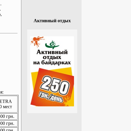
.
.
р
,
Активный отдых
я:
ETRA
0 мест
00 грн.
00 грн.
00 грн.