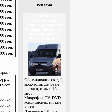
Реклама
00 грн.
00 грн.
Пассажирские
00 грн.
перевозки по
00 грн.
Харькову, Украине
00 грн.
комфортабельными
микроавтобусами
00 грн.
Mercedes Sprinter
00 грн.
00 грн.
00 грн.
арькова:
Обслуживание свадеб,
ETRA
экскурсий. Деловые
0 мест
поездки, отдых. 18
мест
Микрофон, TV, DVD,
00 грн.
кондиционер, мягкие
00 грн.
кресла.
00 грн.
Для членов "Клуба