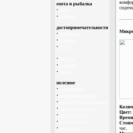
комфо
охота и рыбалка
сидень
·
охота
·
рыбалка
достопримечательности
Микроа
·
необычное
·
Карпаты
·
Крым
·
Польша
·
Украина
·
Чехия
полезное
·
снаряжение
·
школа выживания
·
дикорастущие растения
Колич
·
кладовая природы
Цвет:
·
советы туристу
Время
·
кухня, питание
Стоим
·
медицина
час.