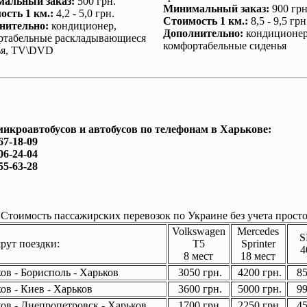
альный заказ
:
500 грн.
Минимальный заказ
:
900 грн
ость 1 км.
:
4,2 - 5,0 грн.
Стоимость 1 км.
:
8,5 - 9,5 грн
нительно
:
кондиционер
,
Дополнительно
:
кондиционе
ртабельные раскладывающиеся
комфортабельные сиденья
ья, TV\DVD
микроавтобусов и автобусов по телефонам в Харькове:
67-18-09
06-24-04
55-63-28
Стоимость пассажирских перевозок по Украине без учета просто
Volkswagen
Mercedes
S
ут поездки:
T5
Sprinter
4
8 мест
18 мест
ов - Борисполь - Харьков
3050 грн.
4200 грн.
85
ов - Киев - Харьков
3600 грн.
5000 грн.
99
ов - Днепропетровск - Харьков
1700 грн.
2250 грн.
45