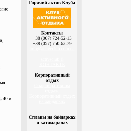
Горячий актив Клуба
огие
Контакты
+38 (067) 724-52-13
й,
+38 (057) 750-62-79
info@activeclub.com.ua
activeclub В
КОНТАКТЕ
й
Корпоративный
отдых
емя
О корпоративном
отдыхе
Корпоративный отдых
, 40 и
на байдарках
Сплавы на байдарках
и катамаранах