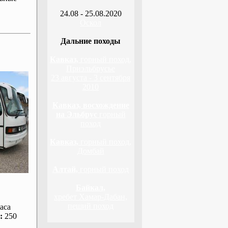
24.08 - 25.08.2020
Оскол
Дальние походы
Кавказ,
горный поход,
Приэльбрусье
23 августа - 3 сентября
2010
Кавказ, восхождение
на Эльбрус
горный
поход
Кавказ,
горный поход,
Домбай
Алтай,
горный поход
Байкал,
хребет Хамар-Дабан,
пеший поход
аса
:
250