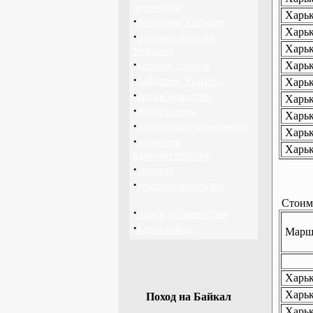
перевозки
Харьк
·
байдарки Харьков
Харьк
·
прогноз погоды
Харьк
Украина
·
каталог ссылок
Харьк
·
байдарки Украина
Харьк
·
архив новостей
Харьк
·
фотогалерея
Харьк
·
достопримечательности
Харьк
·
написать
Харьк
администратору
·
опросы
·
рекомендовать нас
Стоимо
·
поиск по новостям
·
карта сайта
Маршр
Харько
Харько
Поход на Байкал
Харьк