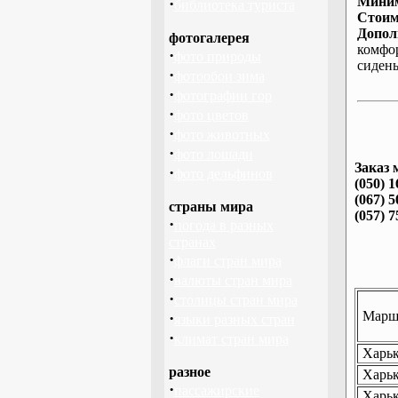
Миним
·
библиотека туриста
Стоим
Допол
фотогалерея
комфо
·
фото природы
сиден
·
фотообои зима
·
фотографии гор
·
фото цветов
·
фото животных
·
фото лошади
Заказ 
·
фото дельфинов
(050) 1
(067) 5
страны мира
(057) 7
·
погода в разных
странах
·
флаги стран мира
·
валюты стран мира
·
столицы стран мира
Маршр
·
языки разных стран
·
климат стран мира
Харьк
разное
Харьк
·
пассажирские
Харьк