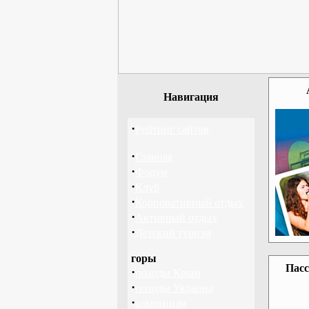
Навигация
·
Рейтинг сайтов
·
Главная
·
Форум
·
Клуб
·
Корпоративный отдых
·
Активный отдых
·
Детский туризм
горы
Пасс
·
походы Крым
·
походы Украина
·
альпинизм