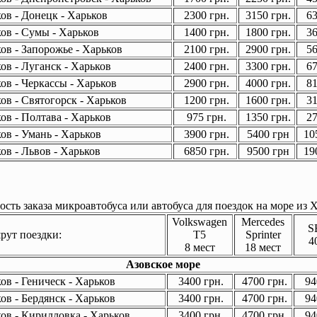
ов - Донецк - Харьков
2300 грн.
3150 грн.
63
ов - Сумы - Харьков
1400 грн.
1800 грн.
36
ов - Запорожье - Харьков
2100 грн.
2900 грн.
56
ов - Луганск - Харьков
2400 грн.
3300 грн.
67
ов - Черкассы - Харьков
2900 грн.
4000 грн.
81
ов - Святогорск - Харьков
1200 грн.
1600 грн.
31
ов - Полтава - Харьков
975 грн.
1350 грн.
27
ов - Умань - Харьков
3900 грн.
5400 грн
105
ов - Львов - Харьков
6850 грн.
9500 грн
190
сть заказа микроавтобуса или автобуса для поездок на море из Х
Volkswagen
Mercedes
S
ут поездки:
T5
Sprinter
4
8 мест
18 мест
Азовское море
в - Геническ - Харьков
3400 грн.
4700 грн.
94
в - Бердянск - Харьков
3400 грн.
4700 грн.
94
ов - Кирилловка - Харьков
3400 грн.
4700 грн.
94