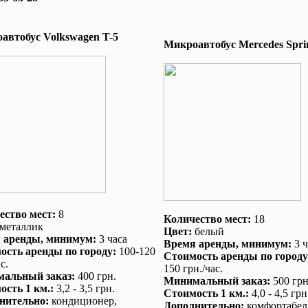
автобус Volkswagen T-5
Микроавтобус Mеrcedes Sprin
ество мест:
8
Количество мест:
18
металлик
Цвет:
белый
 аренды
, минимум:
3 часа
Время аренды
, минимум:
3 ч
ость аренды по городу
:
100-120
Стоимость аренды по городу
с.
150 грн./час.
альный заказ
:
400 грн.
Минимальный заказ
:
500 грн
ость 1 км.
:
3,2 - 3,5 грн.
Стоимость 1 км.
:
4,0 - 4,5 грн
нительно
:
кондиционер
,
Дополнительно
:
комфортабел