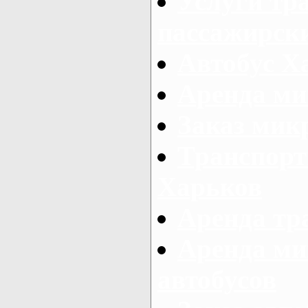
Услуги тр
пассажирски
Автобус Х
Аренда ми
Заказ мик
Транспорт
Харьков
Аренда тр
Аренда ми
автобусов