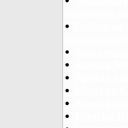
перевозке п
Работа на
микроавтоб
Заказ микр
Аренда Ме
Аренда авт
Kharkov C
Аренда ми
Transfer fr