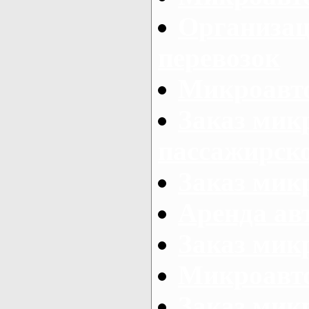
Организац
перевозок
Микроавто
Заказ мик
пассажирск
Заказ мик
Аренда авт
Заказ мик
Микроавто
Заказ микр