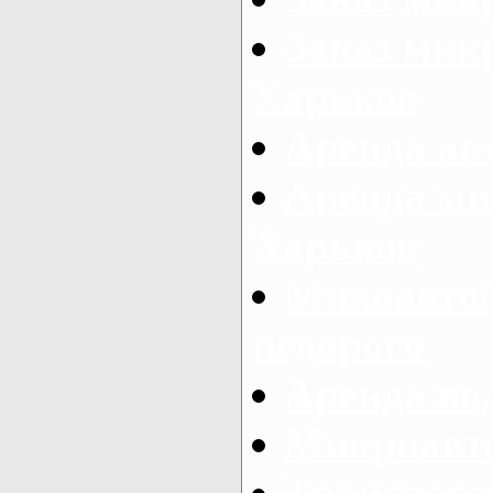
Заказ микр
Харьков
Аренда авт
Аренда ми
Харьков
Микоавтоб
недорого
Аренда во
Микроавто
Транспорт