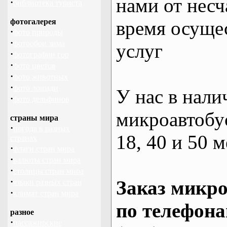
нами от несч
·
библиотека туриста
фотогалерея
время осуще
·
фото природы
·
фотообои зима
услуг
·
фотографии гор
·
фото цветов
·
фото животных
·
фото лошади
У нас в нали
·
фото дельфинов
микроавтобус
страны мира
·
погода в разных
18, 40 и 50 м
странах
·
флаги стран мира
·
валюты стран мира
·
столицы стран мира
·
Заказ микро
языки разных стран
·
климат стран мира
по телефона
разное
·
пассажирские