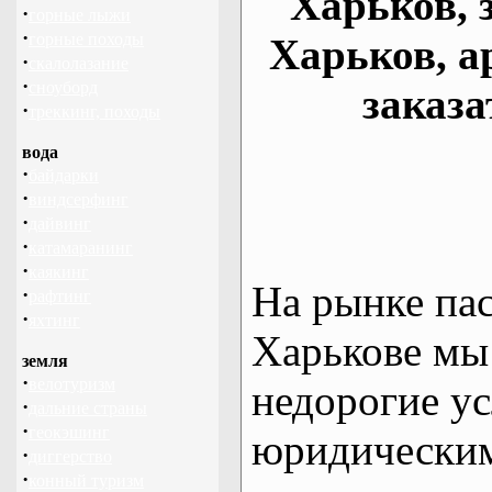
Харьков, 
·
горные лыжи
·
горные походы
Харьков, а
·
скалолазание
·
сноуборд
заказа
·
треккинг, походы
вода
·
байдарки
·
виндсерфинг
·
дайвинг
·
катамаранинг
·
каякинг
На рынке па
·
рафтинг
·
яхтинг
Харькове мы
земля
·
велотуризм
недорогие ус
·
дальние страны
·
геокэшинг
юридическим
·
диггерство
·
конный туризм