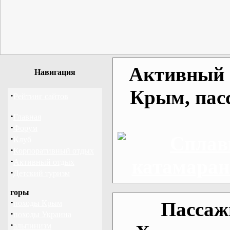
Активный о
Навигация
Крым, пас
·
Рейтинг сайтов
·
Главная
·
Форум
·
Клуб
·
Корпоративный отдых
·
Активный отдых
·
Детский туризм
горы
·
Пассаж
походы Крым
·
походы Украина
·
альпинизм