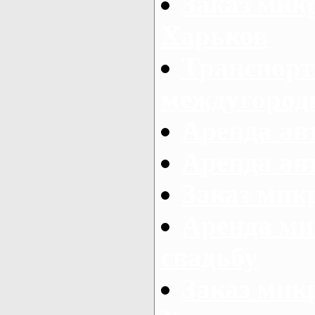
Заказ мик
Харьков
Транспорт
междугород
Аренда авт
Аренда авт
Заказ микр
Аренда ми
свадьбу
Заказ микр