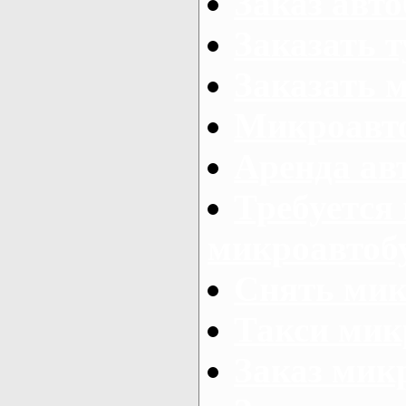
Заказ авто
Заказать 
Заказать 
Микроавто
Аренда авт
Требуется
микроавтоб
Снять мик
Такси мик
Заказ мик