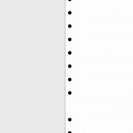
Автобус 50
Аренда тр
Туристиче
Заказ авто
Аренда ав
Микроавто
Аренда ми
Харьков
Микроавто
Заказ мик