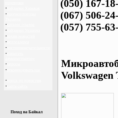
(050) 167-18
перевозки
·
байдарки Харьков
(067) 506-24
·
прогноз погоды
Украина
(057) 755-63
·
каталог ссылок
·
байдарки Украина
·
архив новостей
·
фотогалерея
·
достопримечательности
·
написать
администратору
Микроавтоб
·
опросы
·
рекомендовать нас
Volkswagen 
·
поиск по новостям
·
карта сайта
Поход на Байкал