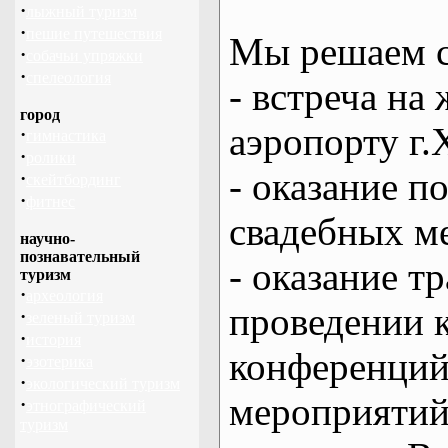
·
лыжный туризм
·
пешие путешествия
Мы решаем с
·
собачьи упряжки
·
спелеология
- встреча на 
город
аэропорту г.
·
гимнастика
·
ролики
- оказание 
·
скейтбординг
·
фитнес
свадебных м
научно-
познавательный
- оказание т
туризм
·
археология
проведении 
·
зеленый туризм
·
история
конференций
·
эзотерика
·
экологический туризм
мероприяти
·
этнографический
туризм