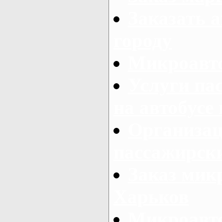
Заказать а
городу
Микроавто
Услуги па
на автобусе
Организац
пассажирски
Заказ микр
Харьков
Микроавто