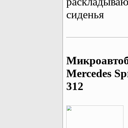
раскладыва
сиденья
Микроавтоб
Mеrcedes Sp
312