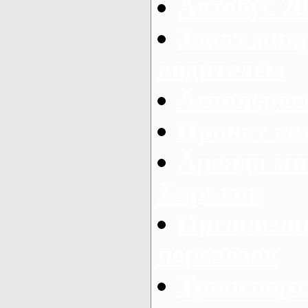
Автобус 20
Заказ мик
водителем
Автоперев
Прокат ав
Аренда ми
Харьков
Организац
перевозок
Транспорт