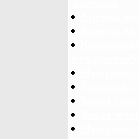
Харьков
Аренда ми
Аренда ав
Комфорта
микроавтоб
Микроавто
Заказать а
Заказ так
Заказ мик
Микроавто