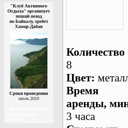
"Клуб Активного
Отдыха" организует
пеший поход
по Байкалу, хребет
Хамар-Дабан
Количество 
8
Цвет:
метал
Время
Сроки проведения
июль 2010
аренды
, ми
Программа похода
3 часа
Обсуждение на
форуме