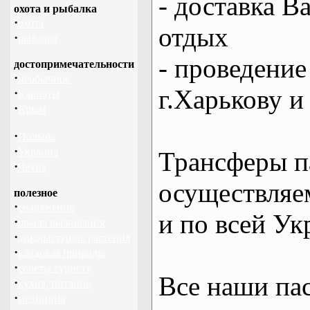
- доставка В
охота и рыбалка
·
охота
отдых
·
рыбалка
- проведение
достопримечательности
·
необычное
г.Харькову и
·
Карпаты
·
Крым
·
Польша
·
Украина
Трансферы п
·
Чехия
осуществляем
полезное
·
снаряжение
и по всей Ук
·
школа выживания
·
дикорастущие растения
·
кладовая природы
·
советы туристу
Все наши па
·
кухня, питание
·
медицина