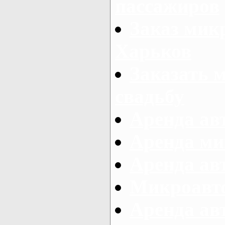
пассажиров
Заказ микр
Харьков
Заказать 
свадьбу
Аренда авт
Аренда ми
Аренда ав
Микроавтоб
Аренда авт