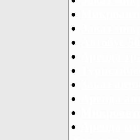
Микроавто
Заказ микр
Автобус 50
Аренда тр
Туристиче
Заказ авто
Аренда ав
Микроавто
Аренда ми