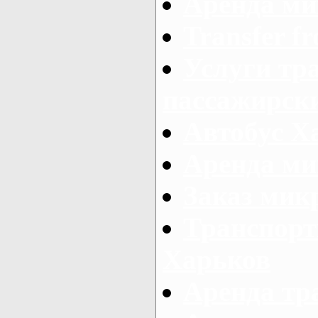
Аренда ми
Transfer fr
Услуги тр
пассажирски
Автобус Х
Аренда ми
Заказ мик
Транспорт
Харьков
Аренда тр