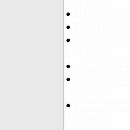
Харьков
Микроавто
Заказ мик
Заказ микр
Харьков
Аренда авт
Аренда ми
Харьков
Микоавтоб
недорого