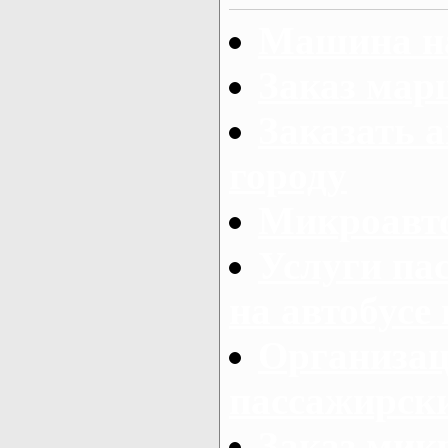
Машина на
Заказ мар
Заказать а
городу
Микроавто
Услуги па
на автобусе
Организац
пассажирски
Заказ микр