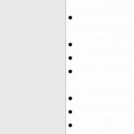
свадьбу
Заказ микр
Харьков
Аренда ми
Аренда ав
Комфорта
микроавтоб
Микроавто
Заказать а
Заказ так