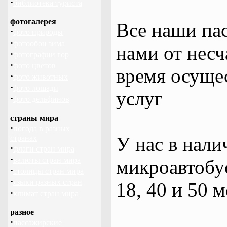
·
библиотека туриста
фотогалерея
Все наши па
·
фото природы
·
фотообои зима
нами от несч
·
фотографии гор
·
фото цветов
время осуще
·
фото животных
·
фото лошади
услуг
·
фото дельфинов
страны мира
·
погода в разных
У нас в нали
странах
·
флаги стран мира
·
валюты стран мира
микроавтобус
·
столицы стран мира
·
языки разных стран
18, 40 и 50 м
·
климат стран мира
разное
·
пассажирские