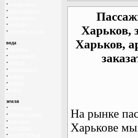
·
горные лыжи
·
горные походы
Пассаж
·
скалолазание
·
сноуборд
Харьков, 
·
треккинг, походы
Харьков, а
вода
·
байдарки
заказа
·
виндсерфинг
·
дайвинг
·
катамаранинг
·
каякинг
·
рафтинг
·
яхтинг
земля
·
велотуризм
На рынке па
·
дальние страны
·
геокэшинг
Харькове мы
·
диггерство
·
конный туризм