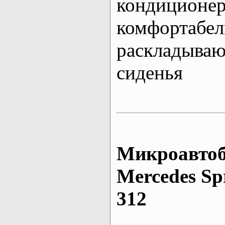
кондиционе
комфортабе
раскладыва
сиденья
Микроавтоб
Mеrcedes Sp
312