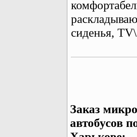
комфортабе
раскладыва
сиденья, T
Заказ микро
автобусов п
Харькове: