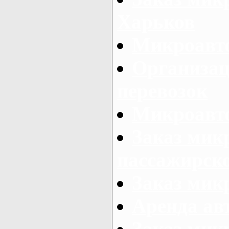
Харьков
Микроавто
Организац
перевозок
Микроавто
Заказ мик
пассажирск
Заказ мик
Аренда авт
Заказ мик