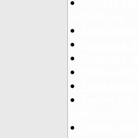
Аренда ми
автобусов
Заказ авто
Заказать 
Заказать 
Микроавто
Аренда авт
Требуется
микроавтоб
Снять мик