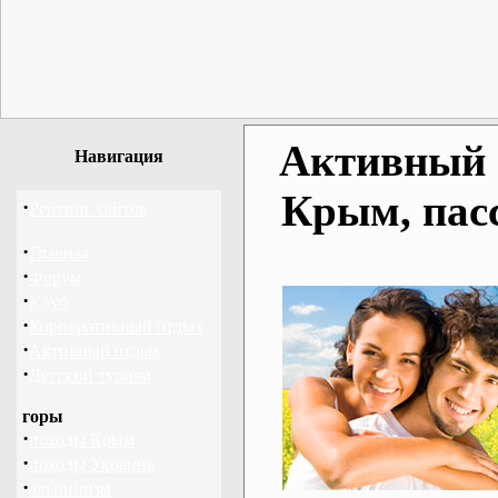
Активный о
Навигация
Крым, пас
·
Рейтинг сайтов
·
Главная
·
Форум
·
Клуб
·
Корпоративный отдых
·
Активный отдых
·
Детский туризм
горы
·
походы Крым
·
походы Украина
·
альпинизм