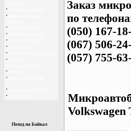
Заказ микро
перевозки
·
байдарки Харьков
по телефона
·
прогноз погоды
Украина
·
каталог ссылок
(050) 167-18
·
байдарки Украина
·
архив новостей
(067) 506-24
·
фотогалерея
·
достопримечательности
(057) 755-63
·
написать
администратору
·
опросы
·
рекомендовать нас
·
поиск по новостям
Микроавтоб
·
карта сайта
Volkswagen 
Поход на Байкал