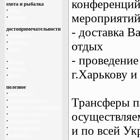
конференций
охота и рыбалка
·
охота
мероприяти
·
рыбалка
- доставка В
достопримечательности
·
необычное
·
отдых
Карпаты
·
Крым
- проведение
·
Польша
·
Украина
г.Харькову и
·
Чехия
полезное
·
снаряжение
Трансферы п
·
школа выживания
·
дикорастущие растения
осуществляем
·
кладовая природы
·
советы туристу
и по всей Ук
·
кухня, питание
·
медицина