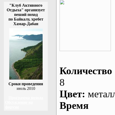
"Клуб Активного
Отдыха" организует
пеший поход
по Байкалу, хребет
Хамар-Дабан
Количество 
8
Сроки проведения
июль 2010
Цвет:
метал
Программа похода
Время
Обсуждение на
форуме