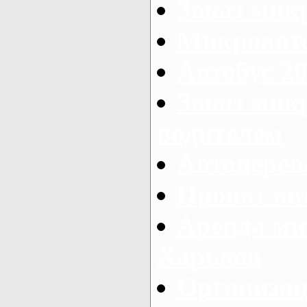
Заказ мик
Микроавто
Автобус 20
Заказ мик
водителем
Автоперев
Прокат ав
Аренда ми
Харьков
Организац