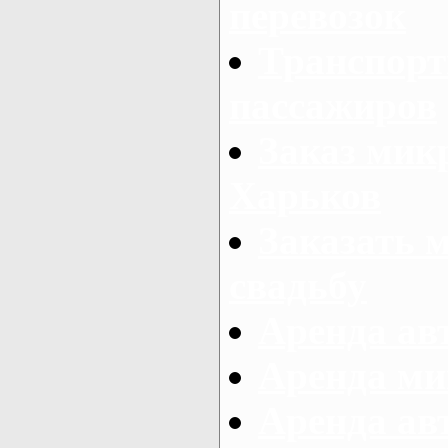
перевозок
Транспорт
пассажиров
Заказ микр
Харьков
Заказать 
свадьбу
Аренда авт
Аренда ми
Аренда ав