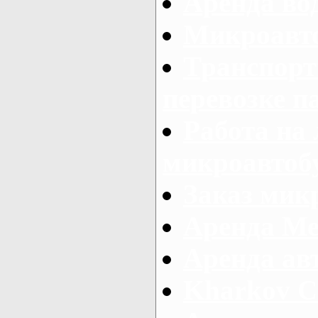
Аренда во
Микроавто
Транспорт
перевозке п
Работа на
микроавтоб
Заказ микр
Аренда Ме
Аренда авт
Kharkov C