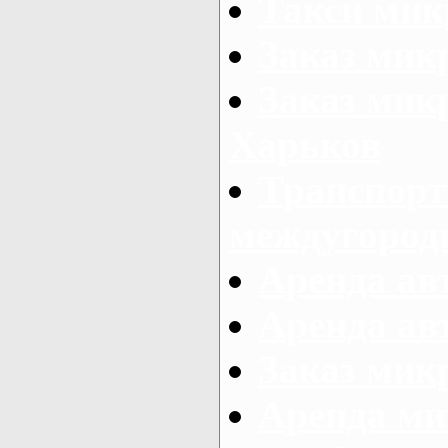
Такси мик
Заказ мик
Заказ мик
Харьков
Транспорт
междугород
Аренда авт
Аренда авт
Заказ микр
Аренда ми