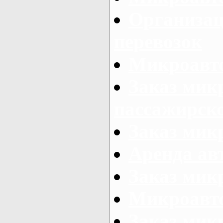
Организац
перевозок
Микроавто
Заказ мик
пассажирск
Заказ мик
Аренда авт
Заказ мик
Микроавто
Заказ микр