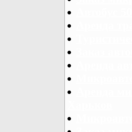
Автобус 50
Аренда тр
Туристиче
Заказ авто
Аренда ав
Микроавто
Аренда ми
Харьков
Микроавто
Заказ мик