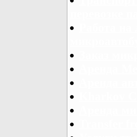
перевозке п
Работа на
микроавтоб
Заказ микр
Аренда Ме
Аренда авт
Kharkov C
Аренда ми
Transfer fr