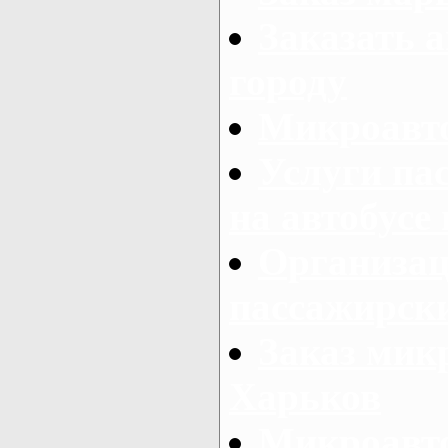
Заказать а
городу
Микроавто
Услуги па
на автобусе
Организац
пассажирски
Заказ микр
Харьков
Микроавто