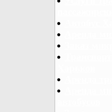
Услуги тр
пассажирски
Автобус Х
Аренда ми
Заказ мик
Транспорт
Харьков
Аренда тр
Аренда ми
автобусов