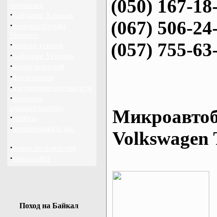
(050) 167-18
перевозки
·
байдарки Харьков
(067) 506-24
·
прогноз погоды
Украина
(057) 755-63
·
каталог ссылок
·
байдарки Украина
·
архив новостей
·
фотогалерея
·
достопримечательности
·
написать
администратору
Микроавтоб
·
опросы
·
рекомендовать нас
Volkswagen 
·
поиск по новостям
·
карта сайта
Поход на Байкал