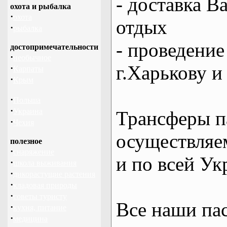
- доставка В
охота и рыбалка
·
охота
отдых
·
рыбалка
- проведение
достопримечательности
·
необычное
г.Харькову и
·
Карпаты
·
Крым
·
Польша
·
Украина
Трансферы п
·
Чехия
осуществляем
полезное
·
снаряжение
и по всей Ук
·
школа выживания
·
дикорастущие растения
·
кладовая природы
·
советы туристу
Все наши па
·
кухня, питание
·
медицина