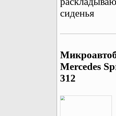
раскладыва
сиденья
Микроавтоб
Mеrcedes Sp
312