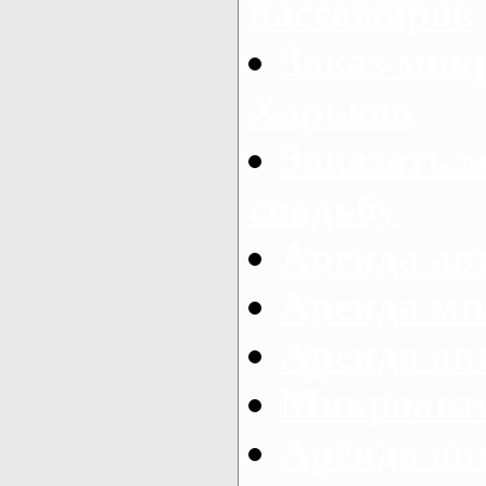
пассажиров
Заказ микр
Харьков
Заказать 
свадьбу
Аренда авт
Аренда ми
Аренда ав
Микроавтоб
Аренда авт