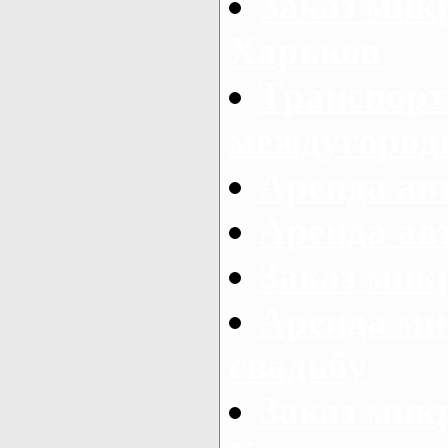
Заказ мик
Харьков
Транспорт
междугород
Аренда авт
Аренда авт
Заказ микр
Аренда ми
свадьбу
Заказ микр