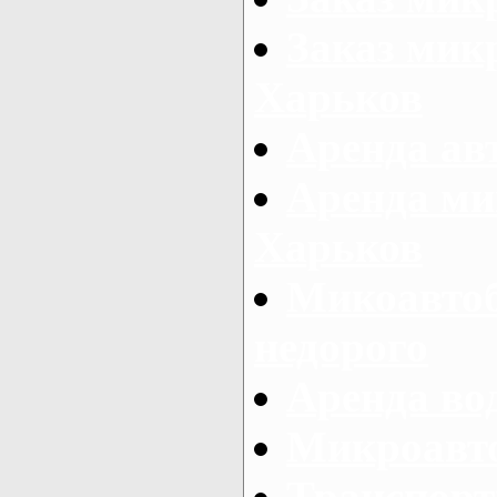
Заказ микр
Харьков
Аренда авт
Аренда ми
Харьков
Микоавтоб
недорого
Аренда во
Микроавто
Транспорт