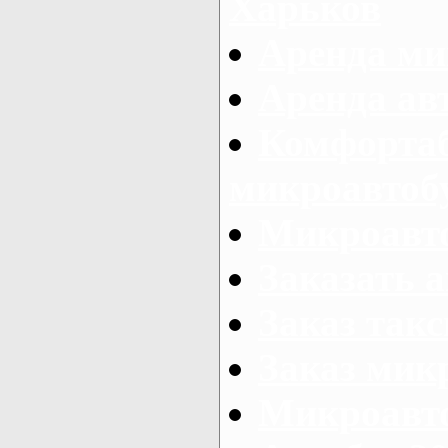
Харьков
Аренда ми
Аренда ав
Комфорта
микроавтоб
Микроавто
Заказать а
Заказ так
Заказ мик
Микроавто