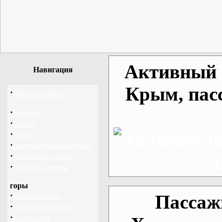
Активный о
Навигация
Крым, пас
·
Рейтинг сайтов
·
Главная
·
Форум
·
Клуб
·
Корпоративный отдых
·
Активный отдых
·
Детский туризм
горы
·
Пассаж
походы Крым
·
походы Украина
·
альпинизм