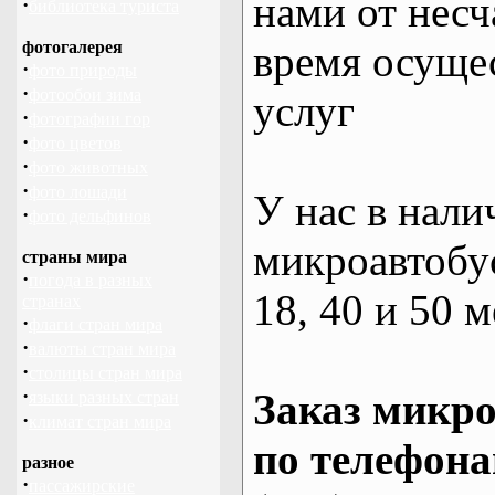
нами от несч
·
библиотека туриста
фотогалерея
время осуще
·
фото природы
·
фотообои зима
услуг
·
фотографии гор
·
фото цветов
·
фото животных
·
фото лошади
У нас в нали
·
фото дельфинов
микроавтобус
страны мира
·
погода в разных
18, 40 и 50 м
странах
·
флаги стран мира
·
валюты стран мира
·
столицы стран мира
·
Заказ микро
языки разных стран
·
климат стран мира
по телефона
разное
·
пассажирские