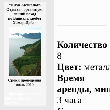
"Клуб Активного
Отдыха" организует
пеший поход
по Байкалу, хребет
Хамар-Дабан
Количество 
8
Цвет:
метал
Время
Сроки проведения
июль 2010
аренды
, ми
Программа похода
3 часа
Обсуждение на
форуме