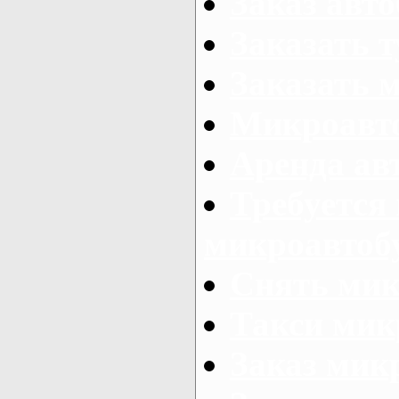
Заказ авто
Заказать 
Заказать 
Микроавто
Аренда авт
Требуется
микроавтоб
Снять мик
Такси мик
Заказ мик