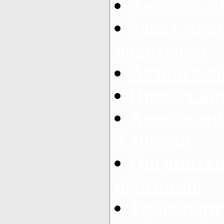
Автобус 20
Заказ мик
водителем
Автоперев
Прокат ав
Аренда ми
Харьков
Организац
перевозок
Транспорт