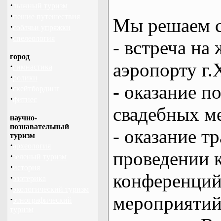
·
лыжный туризм
·
пешие путешествия
Мы решаем с
·
собачьи упряжки
·
спелеология
- встреча на 
город
аэропорту г.
·
гимнастика
·
ролики
- оказание 
·
скейтбординг
·
фитнес
свадебных м
научно-
познавательный
- оказание т
туризм
·
археология
проведении 
·
зеленый туризм
·
история
конференций
·
эзотерика
·
экологический туризм
мероприяти
·
этнографический
туризм