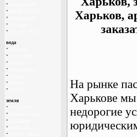
Харьков, 
·
горные лыжи
·
горные походы
Харьков, а
·
скалолазание
·
сноуборд
заказа
·
треккинг, походы
вода
·
байдарки
·
виндсерфинг
·
дайвинг
·
катамаранинг
·
каякинг
На рынке па
·
рафтинг
·
яхтинг
Харькове мы
земля
·
велотуризм
недорогие ус
·
дальние страны
·
геокэшинг
юридическим
·
диггерство
·
конный туризм