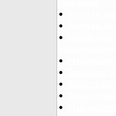
Харьков
Аренда ми
Аренда ав
Комфорта
микроавтоб
Микроавто
Заказать а
Заказ так
Заказ мик
Микроавто