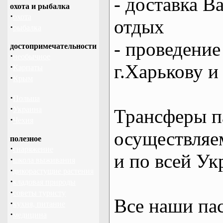
- доставка В
охота и рыбалка
·
охота
отдых
·
рыбалка
- проведение
достопримечательности
·
необычное
г.Харькову и
·
Карпаты
·
Крым
·
Польша
·
Украина
Трансферы п
·
Чехия
осуществляем
полезное
·
снаряжение
и по всей Ук
·
школа выживания
·
дикорастущие растения
·
кладовая природы
·
советы туристу
Все наши па
·
кухня, питание
·
медицина