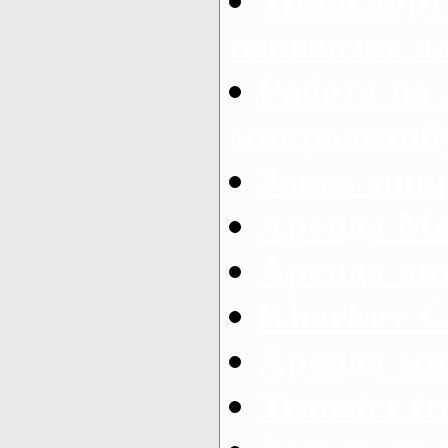
перевозке п
Работа на
микроавтоб
Заказ микр
Аренда Ме
Аренда авт
Kharkov C
Аренда ми
Transfer fr