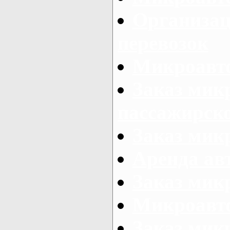
Организац
перевозок
Микроавто
Заказ мик
пассажирск
Заказ мик
Аренда авт
Заказ мик
Микроавто
Заказ микр