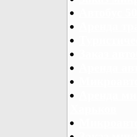
Автобус 50
Аренда тр
Туристиче
Заказ авто
Аренда ав
Микроавто
Аренда ми
Харьков
Микроавто
Заказ мик