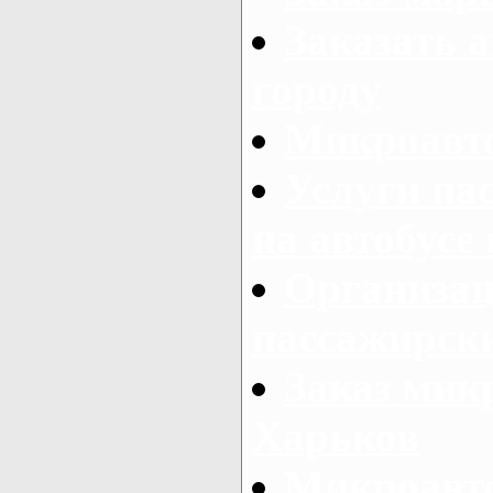
Заказать а
городу
Микроавто
Услуги па
на автобусе
Организац
пассажирски
Заказ микр
Харьков
Микроавто