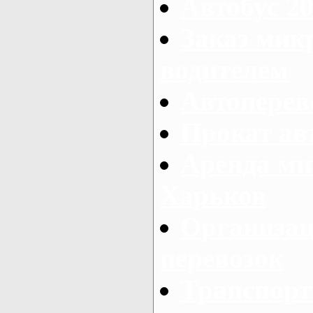
Автобус 20
Заказ мик
водителем
Автоперев
Прокат ав
Аренда ми
Харьков
Организац
перевозок
Транспорт