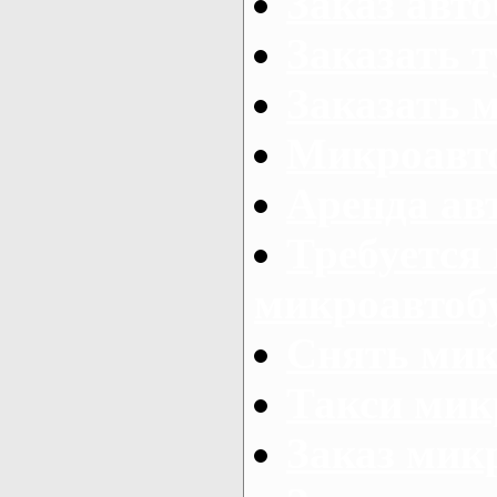
Заказ авто
Заказать 
Заказать 
Микроавто
Аренда авт
Требуется
микроавтоб
Снять мик
Такси мик
Заказ мик