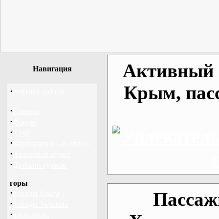
Активный о
Навигация
Крым, пас
·
Рейтинг сайтов
·
Главная
·
Форум
·
Клуб
·
Корпоративный отдых
·
Активный отдых
·
Детский туризм
горы
·
Пассаж
походы Крым
·
походы Украина
·
альпинизм