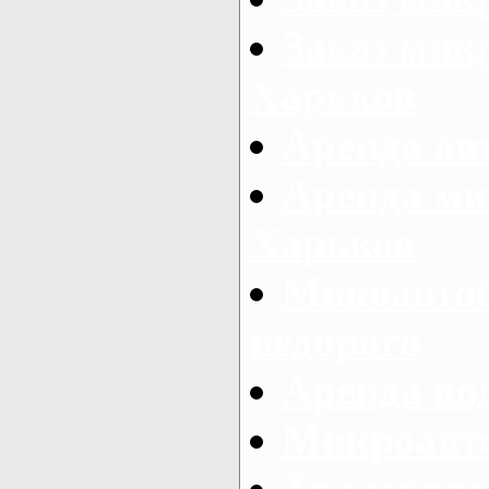
Заказ микр
Харьков
Аренда авт
Аренда ми
Харьков
Микоавтоб
недорого
Аренда во
Микроавто
Транспорт