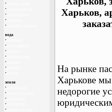
Харьков, 
·
горные лыжи
·
горные походы
Харьков, а
·
скалолазание
·
сноуборд
заказа
·
треккинг, походы
вода
·
байдарки
·
виндсерфинг
·
дайвинг
·
катамаранинг
·
каякинг
На рынке па
·
рафтинг
·
яхтинг
Харькове мы
земля
·
велотуризм
недорогие ус
·
дальние страны
·
геокэшинг
юридическим
·
диггерство
·
конный туризм