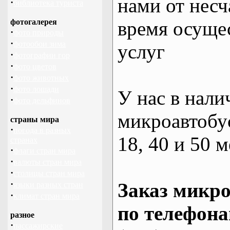
нами от несч
·
библиотека туриста
фотогалерея
время осуще
·
фото природы
·
фотообои зима
услуг
·
фотографии гор
·
фото цветов
·
фото животных
·
фото лошади
У нас в нали
·
фото дельфинов
микроавтобус
страны мира
·
погода в разных
18, 40 и 50 м
странах
·
флаги стран мира
·
валюты стран мира
·
столицы стран мира
·
Заказ микро
языки разных стран
·
климат стран мира
по телефона
разное
·
пассажирские