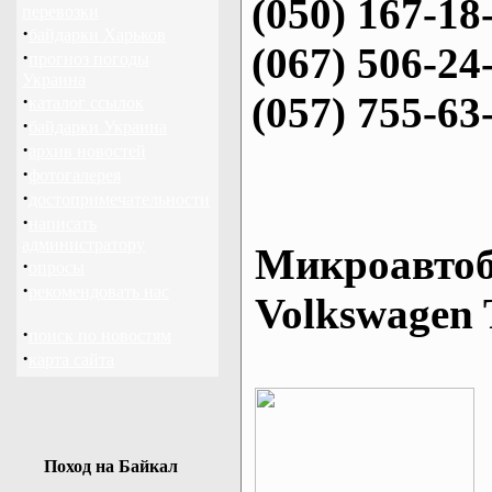
(050) 167-18
перевозки
·
байдарки Харьков
(067) 506-24
·
прогноз погоды
Украина
(057) 755-63
·
каталог ссылок
·
байдарки Украина
·
архив новостей
·
фотогалерея
·
достопримечательности
·
написать
администратору
Микроавтоб
·
опросы
·
рекомендовать нас
Volkswagen 
·
поиск по новостям
·
карта сайта
Поход на Байкал