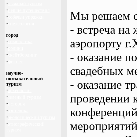
·
лыжный туризм
·
пешие путешествия
Мы решаем с
·
собачьи упряжки
·
спелеология
- встреча на 
город
аэропорту г.
·
гимнастика
·
ролики
- оказание 
·
скейтбординг
·
фитнес
свадебных м
научно-
познавательный
- оказание т
туризм
·
археология
проведении 
·
зеленый туризм
·
история
конференций
·
эзотерика
·
экологический туризм
мероприяти
·
этнографический
туризм