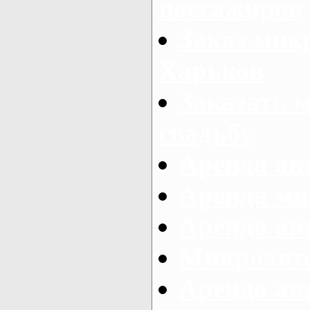
пассажиров
Заказ микр
Харьков
Заказать 
свадьбу
Аренда авт
Аренда ми
Аренда ав
Микроавтоб
Аренда авт