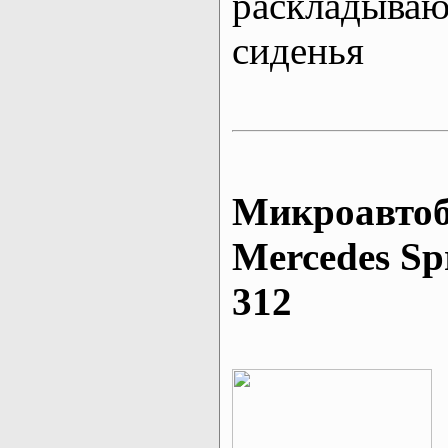
раскладыва
сиденья
Микроавтоб
Mеrcedes Sp
312