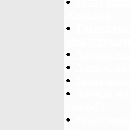
Заказ мик
Харьков
Транспорт
междугород
Аренда авт
Аренда авт
Заказ микр
Аренда ми
свадьбу
Заказ микр