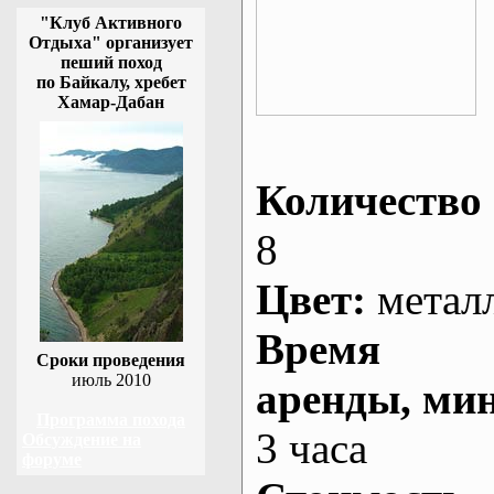
"Клуб Активного
Отдыха" организует
пеший поход
по Байкалу, хребет
Хамар-Дабан
Количество 
8
Цвет:
метал
Время
Сроки проведения
июль 2010
аренды
, ми
Программа похода
3 часа
Обсуждение на
форуме