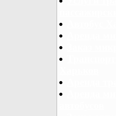
Услуги тр
пассажирски
Автобус Х
Аренда ми
Заказ мик
Транспорт
Харьков
Аренда тр
Аренда ми
автобусов