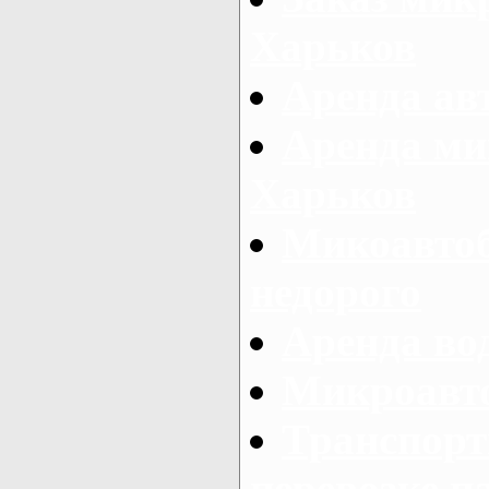
Харьков
Аренда авт
Аренда ми
Харьков
Микоавтоб
недорого
Аренда во
Микроавто
Транспорт
перевозке п