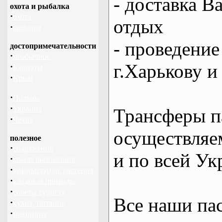
- доставка В
охота и рыбалка
·
охота
отдых
·
рыбалка
- проведение
достопримечательности
·
необычное
г.Харькову и
·
Карпаты
·
Крым
·
Польша
·
Украина
Трансферы п
·
Чехия
осуществляем
полезное
·
снаряжение
и по всей Ук
·
школа выживания
·
дикорастущие растения
·
кладовая природы
·
советы туристу
Все наши па
·
кухня, питание
·
медицина