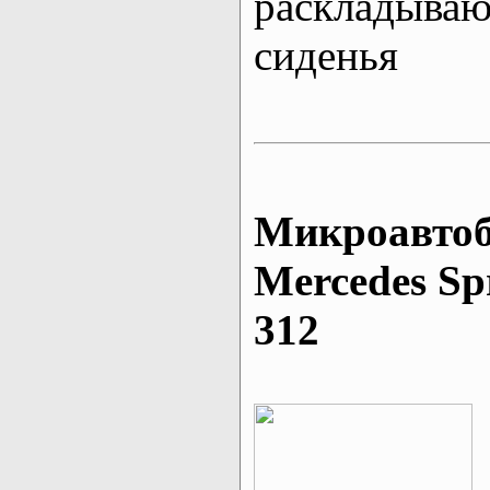
раскладыва
сиденья
Микроавтоб
Mеrcedes Sp
312