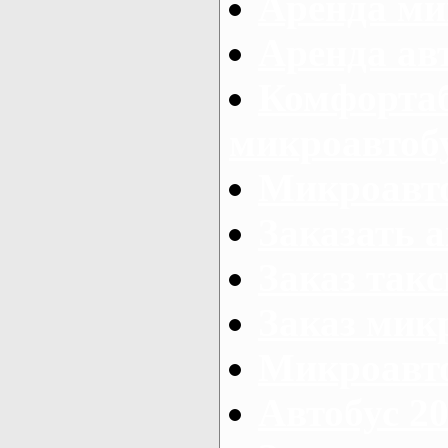
Аренда ми
Аренда ав
Комфорта
микроавтоб
Микроавто
Заказать а
Заказ так
Заказ мик
Микроавто
Автобус 20