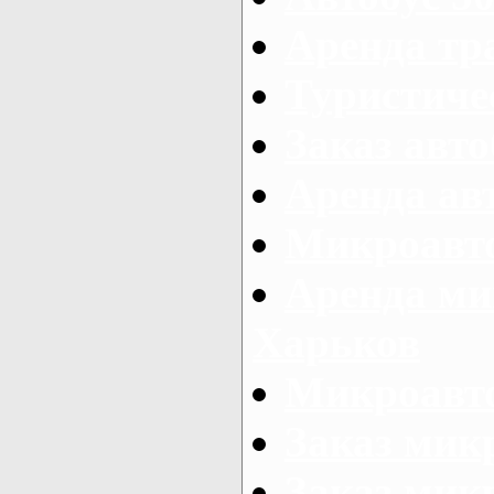
Аренда тр
Туристиче
Заказ авто
Аренда ав
Микроавто
Аренда ми
Харьков
Микроавто
Заказ мик
Заказ микр