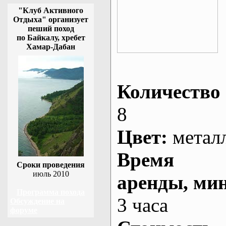
"Клуб Активного
Отдыха" организует
пеший поход
по Байкалу, хребет
Хамар-Дабан
Количество 
8
Цвет:
метал
Время
Сроки проведения
июль 2010
аренды
, ми
Программа похода
3 часа
Обсуждение на
форуме