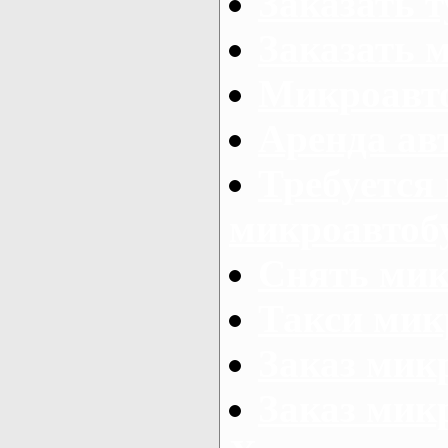
Заказать 
Заказать 
Микроавто
Аренда авт
Требуется
микроавтоб
Снять мик
Такси мик
Заказ мик
Заказ мик