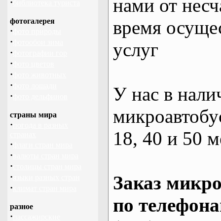
нами от несч
·
библиотека туриста
фотогалерея
время осуще
·
фото природы
·
фотообои зима
услуг
·
фотографии гор
·
фото цветов
·
фото животных
·
фото лошади
У нас в нали
·
фото дельфинов
микроавтобус
страны мира
·
погода в разных
18, 40 и 50 м
странах
·
флаги стран мира
·
валюты стран мира
·
столицы стран мира
·
Заказ микро
языки разных стран
·
климат стран мира
по телефона
разное
·
пассажирские