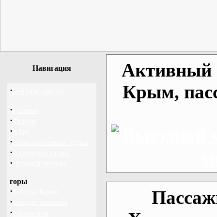
Активный о
Навигация
Крым, пас
·
Рейтинг сайтов
·
Главная
·
Форум
·
Клуб
·
Корпоративный отдых
·
Активный отдых
·
Детский туризм
горы
·
Пассаж
походы Крым
·
походы Украина
·
альпинизм