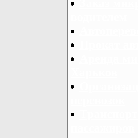
Заказ мик
водителем
Автоперев
Прокат ав
Аренда ми
Харьков
Организац
перевозок
Транспорт
пассажиров