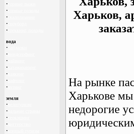
Харьков, 
·
горные лыжи
·
горные походы
Харьков, а
·
скалолазание
·
сноуборд
заказа
·
треккинг, походы
вода
·
байдарки
·
виндсерфинг
·
дайвинг
·
катамаранинг
·
каякинг
На рынке па
·
рафтинг
·
яхтинг
Харькове мы
земля
·
велотуризм
недорогие ус
·
дальние страны
·
геокэшинг
юридическим
·
диггерство
·
конный туризм