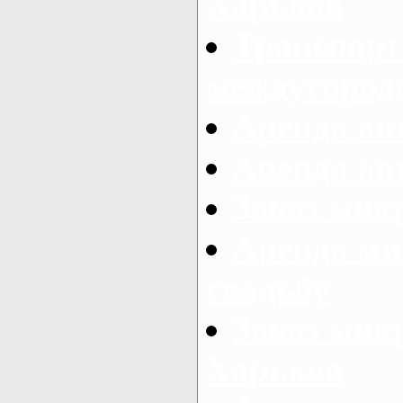
Харьков
Транспорт
междугород
Аренда авт
Аренда авт
Заказ микр
Аренда ми
свадьбу
Заказ микр
Харьков