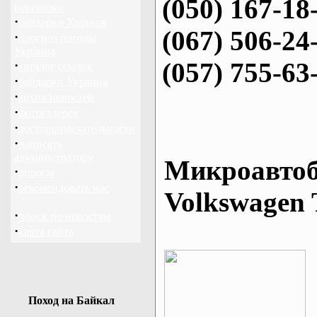
(050) 167-18
перевозки
·
байдарки Харьков
(067) 506-24
·
прогноз погоды
Украина
(057) 755-63
·
каталог ссылок
·
байдарки Украина
·
архив новостей
·
фотогалерея
·
достопримечательности
·
написать
администратору
Микроавтоб
·
опросы
·
рекомендовать нас
Volkswagen 
·
поиск по новостям
·
карта сайта
Поход на Байкал