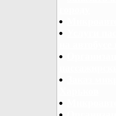
городу
Микроавто
Услуги па
на автобусе
Организац
пассажирски
Заказ микр
Харьков
Микроавто
Организац