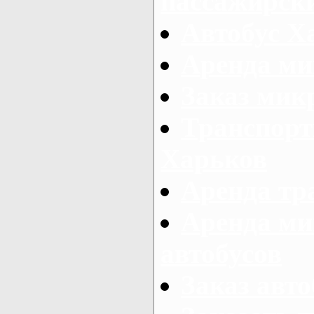
пассажирски
Автобус Х
Аренда ми
Заказ мик
Транспорт
Харьков
Аренда тр
Аренда ми
автобусов
Заказ авто