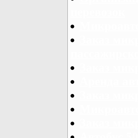
перевозок
Микроавто
Заказ мик
пассажирск
Заказ мик
Аренда авт
Заказ мик
Микроавто
Заказ микр
Автобус 50