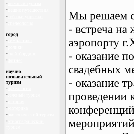
·
лыжный туризм
·
пешие путешествия
Мы решаем с
·
собачьи упряжки
·
спелеология
- встреча на 
город
аэропорту г.
·
гимнастика
·
ролики
- оказание 
·
скейтбординг
·
фитнес
свадебных м
научно-
познавательный
- оказание т
туризм
·
археология
проведении 
·
зеленый туризм
·
история
конференций
·
эзотерика
·
экологический туризм
мероприяти
·
этнографический
туризм