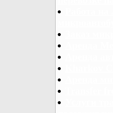
Работа на
микроавтоб
Заказ микр
Аренда Ме
Аренда авт
Kharkov C
Аренда ми
Transfer fr
Услуги тр