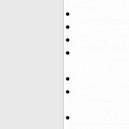
пассажирски
Автобус Х
Аренда ми
Заказ мик
Транспорт
Харьков
Аренда тр
Аренда ми
автобусов
Заказ авто