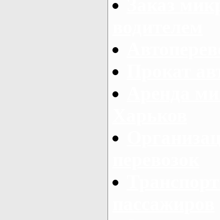
Заказ мик
водителем
Автоперев
Прокат ав
Аренда ми
Харьков
Организац
перевозок
Транспорт
пассажиров