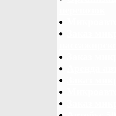
перевозок
Микроавто
Заказ мик
пассажирск
Заказ мик
Аренда авт
Заказ мик
Микроавто
Заказ микр
Автобус 50