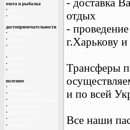
- доставка В
охота и рыбалка
·
охота
отдых
·
рыбалка
- проведение
достопримечательности
·
необычное
г.Харькову и
·
Карпаты
·
Крым
·
Польша
·
Украина
Трансферы п
·
Чехия
осуществляем
полезное
·
снаряжение
и по всей Ук
·
школа выживания
·
дикорастущие растения
·
кладовая природы
·
советы туристу
Все наши па
·
кухня, питание
·
медицина