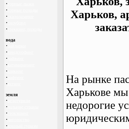
Харьков, 
·
горные лыжи
·
горные походы
Харьков, а
·
скалолазание
·
сноуборд
заказа
·
треккинг, походы
вода
·
байдарки
·
виндсерфинг
·
дайвинг
·
катамаранинг
·
каякинг
На рынке па
·
рафтинг
·
яхтинг
Харькове мы
земля
·
велотуризм
недорогие ус
·
дальние страны
·
геокэшинг
юридическим
·
диггерство
·
конный туризм