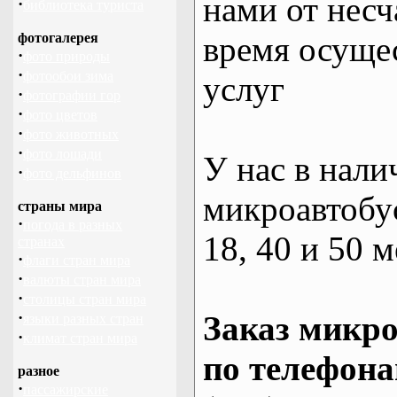
нами от несч
·
библиотека туриста
фотогалерея
время осуще
·
фото природы
·
фотообои зима
услуг
·
фотографии гор
·
фото цветов
·
фото животных
·
фото лошади
У нас в нали
·
фото дельфинов
микроавтобус
страны мира
·
погода в разных
18, 40 и 50 м
странах
·
флаги стран мира
·
валюты стран мира
·
столицы стран мира
·
Заказ микро
языки разных стран
·
климат стран мира
по телефона
разное
·
пассажирские