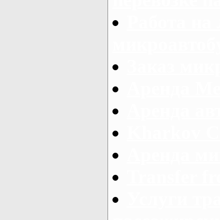
Работа на
микроавтоб
Заказ микр
Аренда Ме
Аренда авт
Kharkov C
Аренда ми
Transfer fr
Услуги тр