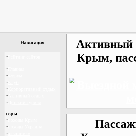
Активный о
Навигация
Крым, пас
·
Рейтинг сайтов
·
Главная
·
Форум
·
Клуб
·
Корпоративный отдых
·
Активный отдых
·
Детский туризм
горы
·
Пассаж
походы Крым
·
походы Украина
·
альпинизм