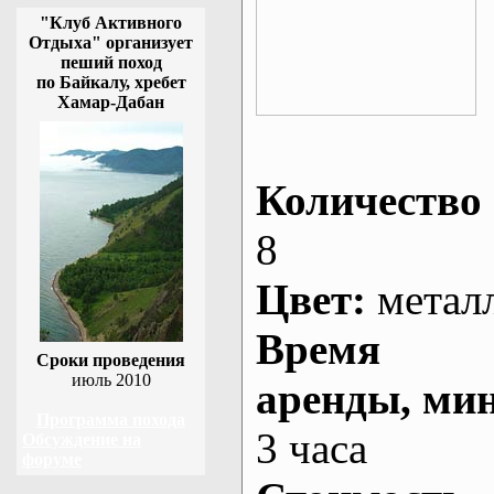
"Клуб Активного
Отдыха" организует
пеший поход
по Байкалу, хребет
Хамар-Дабан
Количество 
8
Цвет:
метал
Время
Сроки проведения
июль 2010
аренды
, ми
Программа похода
3 часа
Обсуждение на
форуме