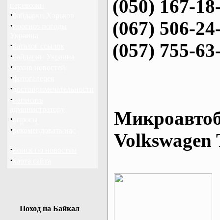
(050) 167-18
перевозки
·
байдарки Харьков
(067) 506-24
·
прогноз погоды
Украина
(057) 755-63
·
каталог ссылок
·
байдарки Украина
·
архив новостей
·
фотогалерея
·
достопримечательности
·
написать
администратору
Микроавтоб
·
опросы
·
рекомендовать нас
Volkswagen 
·
поиск по новостям
·
карта сайта
Поход на Байкал