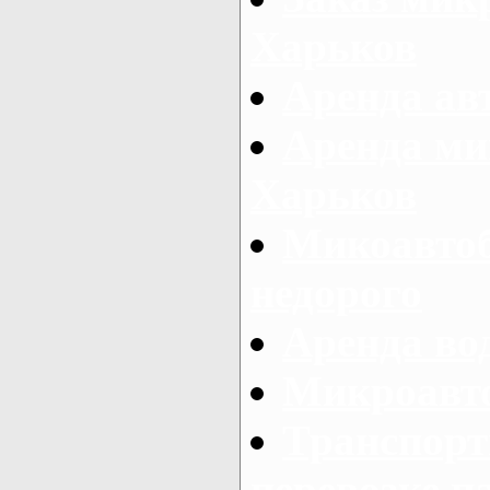
Харьков
Аренда авт
Аренда ми
Харьков
Микоавтоб
недорого
Аренда во
Микроавто
Транспорт
перевозке п