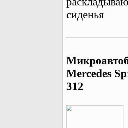
раскладыва
сиденья
Микроавтоб
Mеrcedes Sp
312