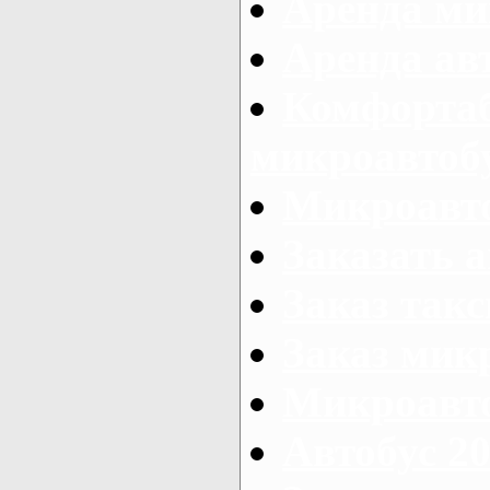
Аренда ми
Аренда ав
Комфорта
микроавтоб
Микроавто
Заказать а
Заказ так
Заказ мик
Микроавто
Автобус 20