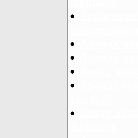
Харьков
Транспорт
междугород
Аренда авт
Аренда авт
Заказ микр
Аренда ми
свадьбу
Заказ микр
Харьков