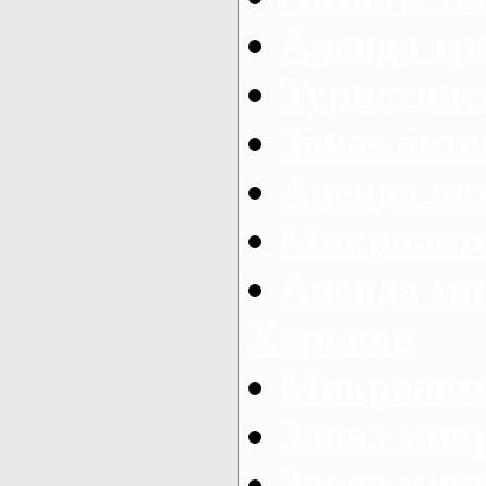
Аренда тр
Туристиче
Заказ авто
Аренда ав
Микроавто
Аренда ми
Харьков
Микроавто
Заказ мик
Заказ микр