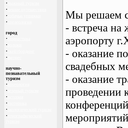
·
лыжный туризм
·
пешие путешествия
Мы решаем с
·
собачьи упряжки
·
спелеология
- встреча на 
город
аэропорту г.
·
гимнастика
·
ролики
- оказание 
·
скейтбординг
·
фитнес
свадебных м
научно-
познавательный
- оказание т
туризм
·
археология
проведении 
·
зеленый туризм
·
история
конференций
·
эзотерика
·
экологический туризм
мероприяти
·
этнографический
туризм