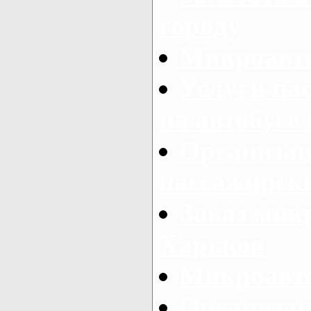
городу
Микроавто
Услуги па
на автобусе
Организац
пассажирски
Заказ микр
Харьков
Микроавто
Организац