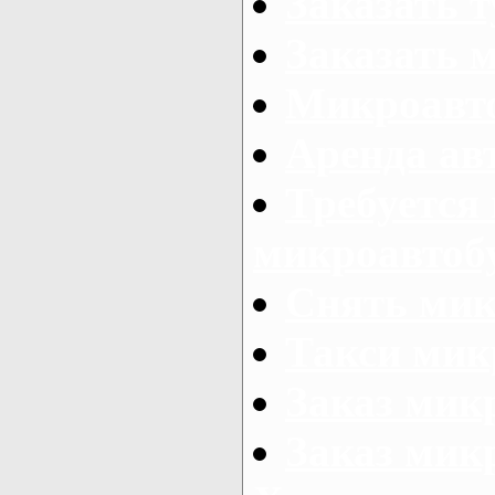
Заказать 
Заказать 
Микроавто
Аренда авт
Требуется
микроавтоб
Снять мик
Такси мик
Заказ мик
Заказ мик