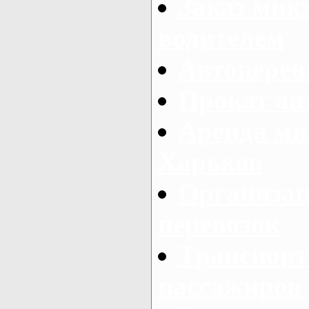
Заказ мик
водителем
Автоперев
Прокат ав
Аренда ми
Харьков
Организац
перевозок
Транспорт
пассажиров