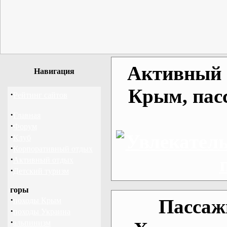
Активный о
Навигация
Крым, пас
·
Рейтинг сайтов
·
Главная
·
Форум
·
Клуб
·
Корпоративный отдых
·
Активный отдых
·
Детский туризм
горы
·
Пассаж
походы Крым
·
походы Украина
·
альпинизм