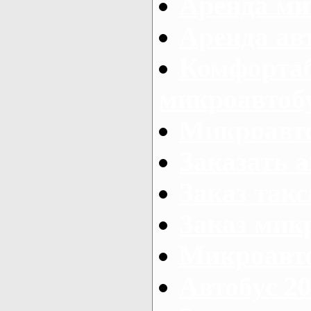
Аренда ми
Аренда ав
Комфорта
микроавтоб
Микроавто
Заказать а
Заказ так
Заказ мик
Микроавто
Автобус 20