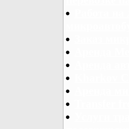
Работа на
микроавтоб
Заказ микр
Аренда Ме
Аренда авт
Kharkov C
Аренда ми
Transfer fr
Услуги тр