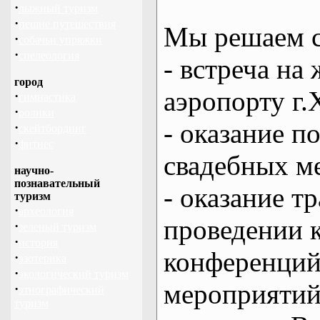
·
лыжный туризм
·
пешие путешествия
Мы решаем с
·
собачьи упряжки
·
спелеология
- встреча на 
город
аэропорту г.
·
гимнастика
·
ролики
- оказание 
·
скейтбординг
·
фитнес
свадебных м
научно-
познавательный
- оказание т
туризм
·
археология
проведении 
·
зеленый туризм
·
история
конференций
·
эзотерика
·
экологический туризм
мероприяти
·
этнографический
туризм