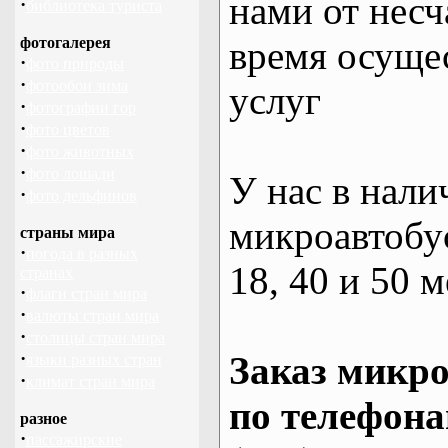
нами от несч
·
библиотека туриста
фотогалерея
время осуще
·
фото природы
·
фотообои зима
услуг
·
фотографии гор
·
фото цветов
·
фото животных
·
фото лошади
У нас в нали
·
фото дельфинов
микроавтобус
страны мира
·
погода в разных
18, 40 и 50 м
странах
·
флаги стран мира
·
валюты стран мира
·
столицы стран мира
·
Заказ микро
языки разных стран
·
климат стран мира
по телефона
разное
·
пассажирские