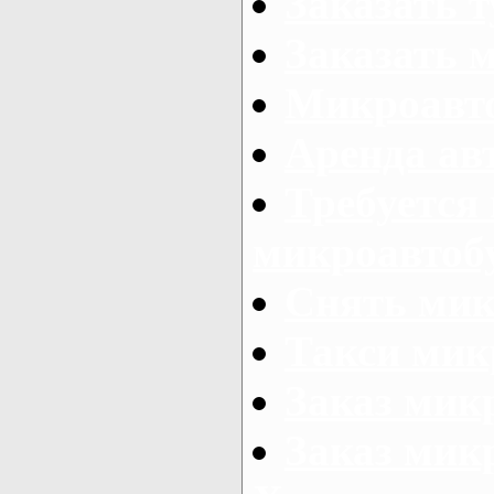
Заказать 
Заказать 
Микроавто
Аренда авт
Требуется
микроавтоб
Снять мик
Такси мик
Заказ мик
Заказ мик