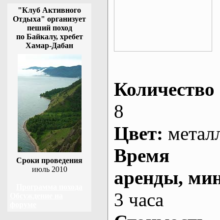
"Клуб Активного
Отдыха" организует
пеший поход
по Байкалу, хребет
Хамар-Дабан
Количество 
8
Цвет:
метал
Время
Сроки проведения
июль 2010
аренды
, ми
Программа похода
3 часа
Обсуждение на
форуме