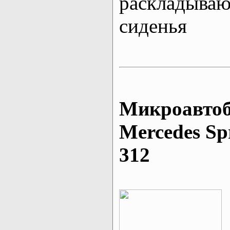
раскладыва
сиденья
Микроавтоб
Mеrcedes Sp
312