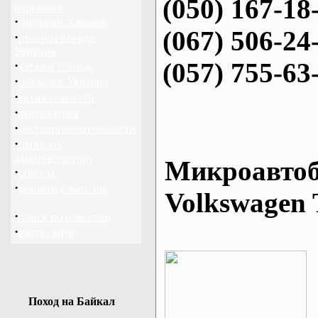
(050) 167-18
перевозки
·
байдарки Харьков
(067) 506-24
·
прогноз погоды
Украина
(057) 755-63
·
каталог ссылок
·
байдарки Украина
·
архив новостей
·
фотогалерея
·
достопримечательности
·
написать
администратору
Микроавтоб
·
опросы
·
рекомендовать нас
Volkswagen 
·
поиск по новостям
·
карта сайта
Поход на Байкал