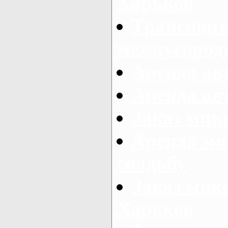
Харьков
Транспорт
междугород
Аренда авт
Аренда авт
Заказ микр
Аренда ми
свадьбу
Заказ микр
Харьков