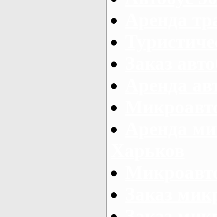
Аренда тр
Туристиче
Заказ авто
Аренда ав
Микроавто
Аренда ми
Харьков
Микроавто
Заказ мик
Заказ микр