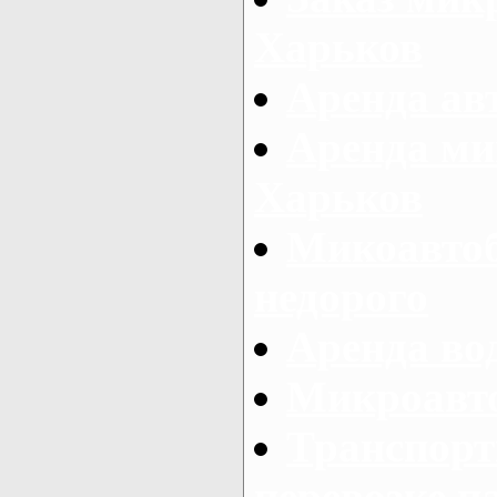
Харьков
Аренда авт
Аренда ми
Харьков
Микоавтоб
недорого
Аренда во
Микроавто
Транспорт
перевозке п