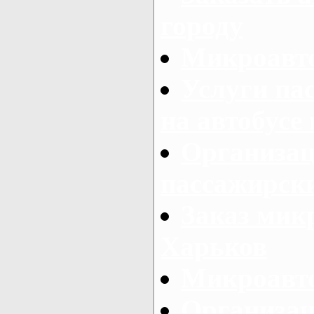
городу
Микроавто
Услуги па
на автобусе
Организац
пассажирски
Заказ микр
Харьков
Микроавто
Организац