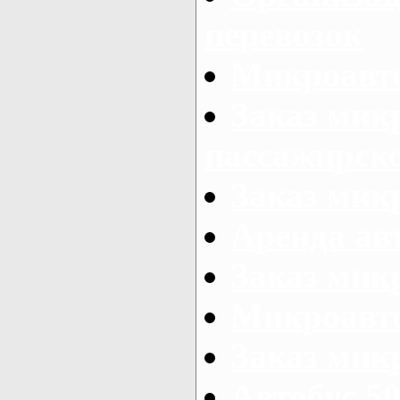
перевозок
Микроавто
Заказ мик
пассажирск
Заказ мик
Аренда авт
Заказ мик
Микроавто
Заказ микр
Автобус 50