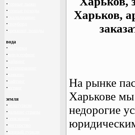
Харьков, 
·
горные лыжи
·
горные походы
Харьков, а
·
скалолазание
·
сноуборд
заказа
·
треккинг, походы
вода
·
байдарки
·
виндсерфинг
·
дайвинг
·
катамаранинг
·
каякинг
На рынке па
·
рафтинг
·
яхтинг
Харькове мы
земля
·
велотуризм
недорогие ус
·
дальние страны
·
геокэшинг
юридическим
·
диггерство
·
конный туризм