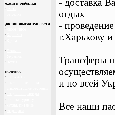
- доставка В
охота и рыбалка
·
охота
отдых
·
рыбалка
- проведение
достопримечательности
·
необычное
г.Харькову и
·
Карпаты
·
Крым
·
Польша
·
Украина
Трансферы п
·
Чехия
осуществляем
полезное
·
снаряжение
и по всей Ук
·
школа выживания
·
дикорастущие растения
·
кладовая природы
·
советы туристу
Все наши па
·
кухня, питание
·
медицина