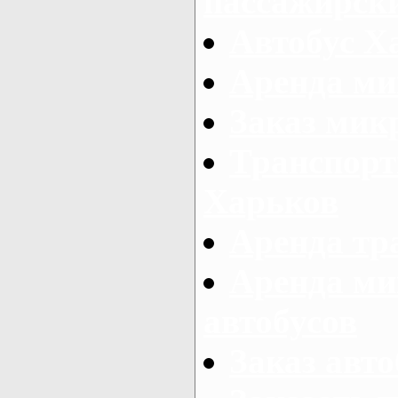
пассажирски
Автобус Х
Аренда ми
Заказ мик
Транспорт
Харьков
Аренда тр
Аренда ми
автобусов
Заказ авто