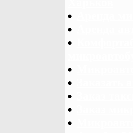
Харьков
Аренда ми
Аренда ав
Комфорта
микроавтоб
Микроавто
Заказать а
Заказ так
Заказ мик
Микроавто