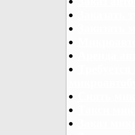
Заказ авто
Заказать 
Заказать 
Микроавто
Аренда авт
Требуется
микроавтоб
Снять мик
Такси мик
Заказ мик