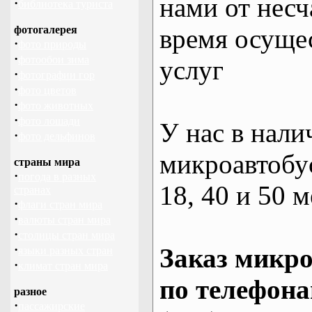
нами от несч
·
библиотека туриста
фотогалерея
время осуще
·
фото природы
·
фотообои зима
услуг
·
фотографии гор
·
фото цветов
·
фото животных
·
фото лошади
У нас в нали
·
фото дельфинов
микроавтобус
страны мира
·
погода в разных
18, 40 и 50 м
странах
·
флаги стран мира
·
валюты стран мира
·
столицы стран мира
·
Заказ микро
языки разных стран
·
климат стран мира
по телефона
разное
·
пассажирские