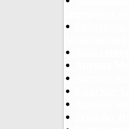
перевозке п
Работа на
микроавтоб
Заказ микр
Аренда Ме
Аренда авт
Kharkov C
Аренда ми
Transfer fr