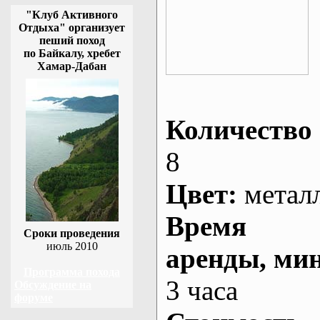
"Клуб Активного
Отдыха" организует
пеший поход
по Байкалу, хребет
Хамар-Дабан
Количество 
8
Цвет:
метал
Время
Сроки проведения
июль 2010
аренды
, ми
Программа похода
3 часа
Обсуждение на
форуме