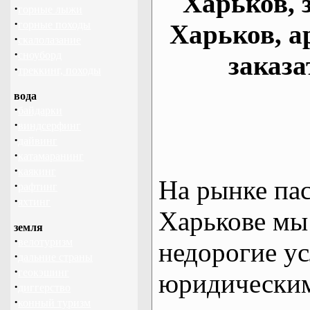
Харьков, 
·
горные лыжи
·
горные походы
Харьков, а
·
скалолазание
·
сноуборд
заказа
·
треккинг, походы
вода
·
байдарки
·
виндсерфинг
·
дайвинг
·
катамаранинг
·
каякинг
На рынке па
·
рафтинг
·
яхтинг
Харькове мы
земля
·
велотуризм
недорогие ус
·
дальние страны
·
геокэшинг
юридическим
·
диггерство
·
конный туризм