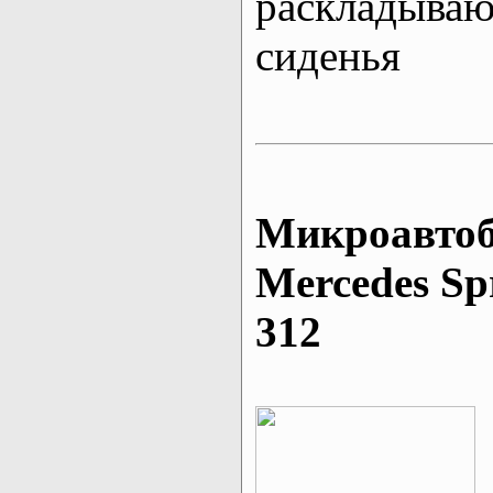
раскладыва
сиденья
Микроавтоб
Mеrcedes Sp
312