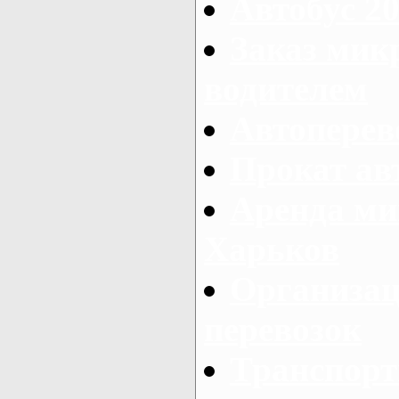
Автобус 20
Заказ мик
водителем
Автоперев
Прокат ав
Аренда ми
Харьков
Организац
перевозок
Транспорт