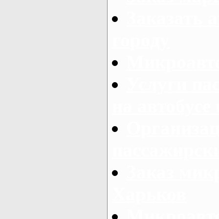
Заказать а
городу
Микроавто
Услуги па
на автобусе
Организац
пассажирски
Заказ микр
Харьков
Микроавто