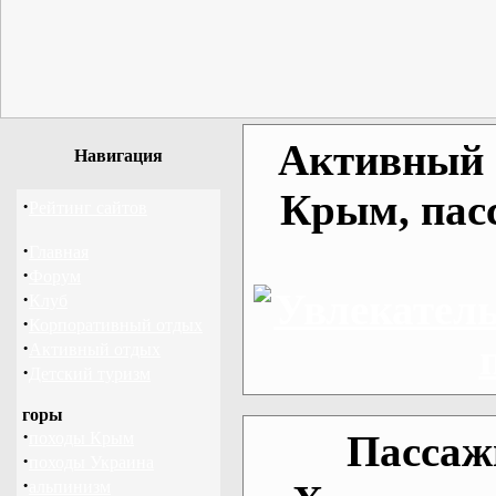
Активный о
Навигация
Крым, пас
·
Рейтинг сайтов
·
Главная
·
Форум
·
Клуб
·
Корпоративный отдых
·
Активный отдых
·
Детский туризм
горы
·
Пассаж
походы Крым
·
походы Украина
·
альпинизм