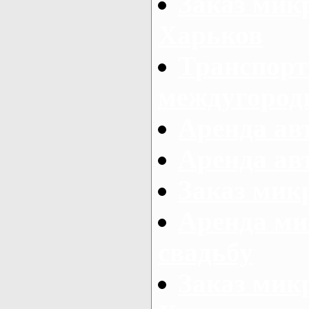
Заказ мик
Харьков
Транспорт
междугород
Аренда авт
Аренда авт
Заказ микр
Аренда ми
свадьбу
Заказ микр