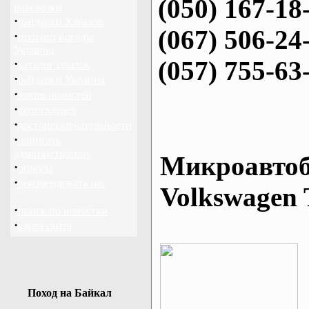
(050) 167-18
перевозки
·
байдарки Харьков
(067) 506-24
·
прогноз погоды
Украина
(057) 755-63
·
каталог ссылок
·
байдарки Украина
·
архив новостей
·
фотогалерея
·
достопримечательности
·
написать
администратору
Микроавтоб
·
опросы
·
рекомендовать нас
Volkswagen 
·
поиск по новостям
·
карта сайта
Поход на Байкал