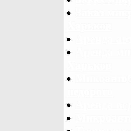
Заказ микр
Харьков
Аренда авт
Аренда ми
Харьков
Микоавтоб
недорого
Аренда во
Микроавто
Транспорт