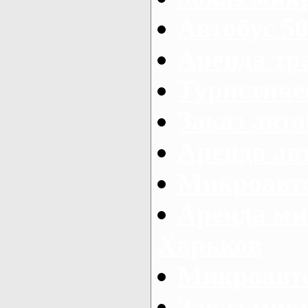
Автобус 50
Аренда тр
Туристиче
Заказ авто
Аренда ав
Микроавто
Аренда ми
Харьков
Микроавто
Заказ мик