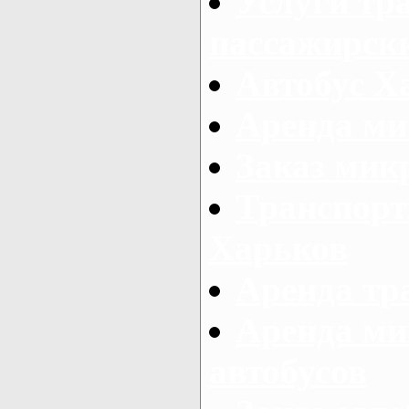
Услуги тр
пассажирски
Автобус Х
Аренда ми
Заказ мик
Транспорт
Харьков
Аренда тр
Аренда ми
автобусов