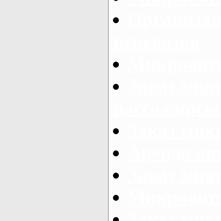
Организац
перевозок
Микроавто
Заказ мик
пассажирск
Заказ мик
Аренда авт
Заказ мик
Микроавто
Заказ микр