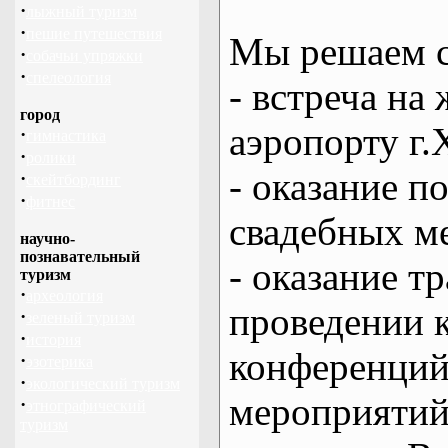
·
лыжный туризм
·
пешие путешествия
Мы решаем с
·
собачьи упряжки
·
спелеология
- встреча на 
город
аэропорту г.
·
гимнастика
·
ролики
- оказание 
·
скейтбординг
·
фитнес
свадебных м
научно-
познавательный
- оказание т
туризм
·
археология
проведении 
·
зеленый туризм
·
история
конференций
·
эзотерика
·
экологический туризм
мероприяти
·
этнографический
туризм