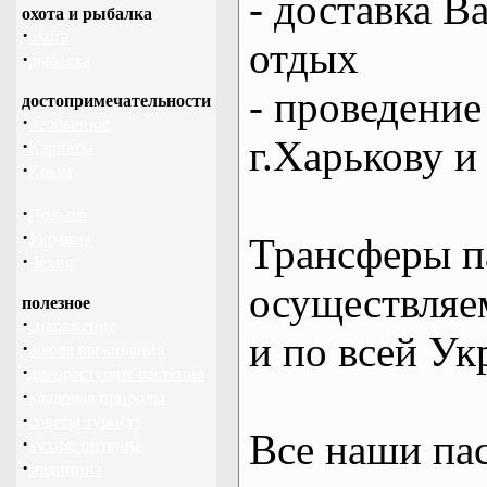
- доставка В
охота и рыбалка
·
охота
отдых
·
рыбалка
- проведение
достопримечательности
·
необычное
г.Харькову и
·
Карпаты
·
Крым
·
Польша
·
Украина
Трансферы п
·
Чехия
осуществляем
полезное
·
снаряжение
и по всей Ук
·
школа выживания
·
дикорастущие растения
·
кладовая природы
·
советы туристу
Все наши па
·
кухня, питание
·
медицина