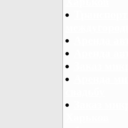
Харьков
Транспорт
междугород
Аренда авт
Аренда авт
Заказ микр
Аренда ми
свадьбу
Заказ микр
Харьков