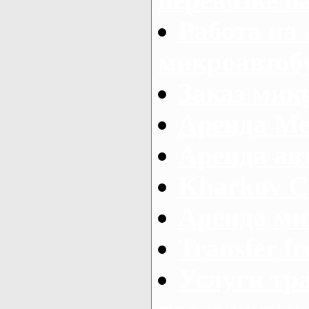
Работа на
микроавтоб
Заказ микр
Аренда Ме
Аренда авт
Kharkov C
Аренда ми
Transfer fr
Услуги тр