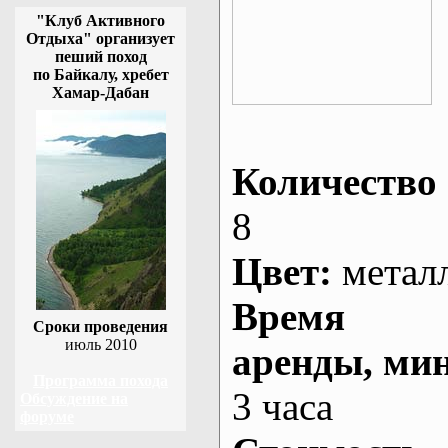
"Клуб Активного
Отдыха" организует
пеший поход
по Байкалу, хребет
Хамар-Дабан
Количество 
8
Цвет:
метал
Время
Сроки проведения
июль 2010
аренды
, ми
Программа похода
3 часа
Обсуждение на
форуме