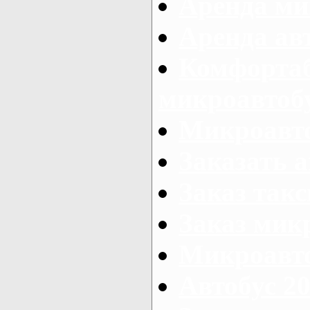
Аренда ми
Аренда ав
Комфорта
микроавтоб
Микроавто
Заказать а
Заказ так
Заказ мик
Микроавто
Автобус 20