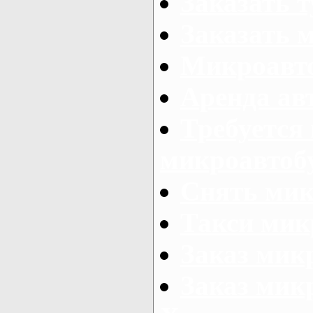
Заказать 
Заказать 
Микроавто
Аренда авт
Требуется
микроавтоб
Снять мик
Такси мик
Заказ мик
Заказ мик