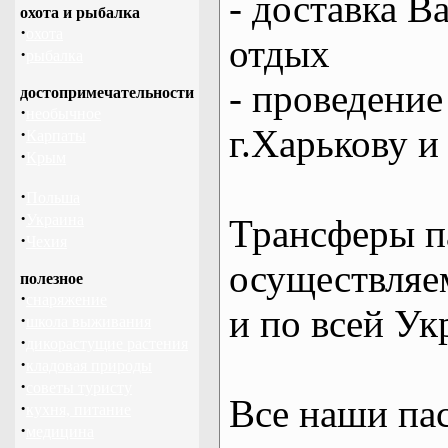
- доставка В
охота и рыбалка
·
охота
отдых
·
рыбалка
- проведение
достопримечательности
·
необычное
г.Харькову и
·
Карпаты
·
Крым
·
Польша
·
Украина
Трансферы п
·
Чехия
осуществляем
полезное
·
снаряжение
и по всей Ук
·
школа выживания
·
дикорастущие растения
·
кладовая природы
·
советы туристу
Все наши па
·
кухня, питание
·
медицина