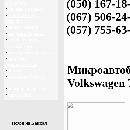
(050) 167-18
перевозки
·
байдарки Харьков
(067) 506-24
·
прогноз погоды
Украина
(057) 755-63
·
каталог ссылок
·
байдарки Украина
·
архив новостей
·
фотогалерея
·
достопримечательности
·
написать
администратору
Микроавтоб
·
опросы
·
рекомендовать нас
Volkswagen 
·
поиск по новостям
·
карта сайта
Поход на Байкал