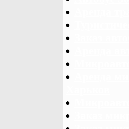
Аренда тр
Туристиче
Заказ авто
Аренда ав
Микроавто
Аренда ми
Харьков
Микроавто
Заказ мик
Заказ микр