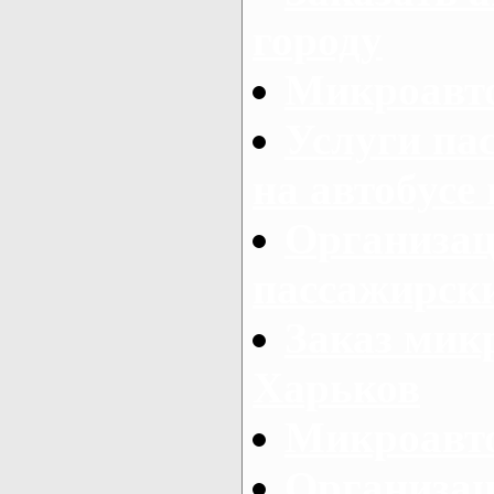
городу
Микроавто
Услуги па
на автобусе
Организац
пассажирски
Заказ микр
Харьков
Микроавто
Организац