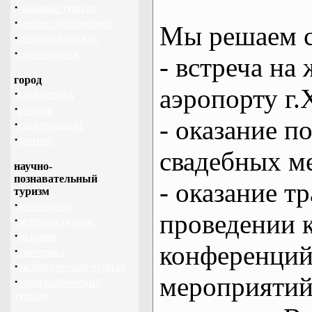
·
лыжный туризм
·
пешие путешествия
Мы решаем с
·
собачьи упряжки
·
спелеология
- встреча на 
город
аэропорту г.
·
гимнастика
·
ролики
- оказание 
·
скейтбординг
·
фитнес
свадебных м
научно-
познавательный
- оказание т
туризм
·
археология
проведении 
·
зеленый туризм
·
история
конференций
·
эзотерика
·
экологический туризм
мероприяти
·
этнографический
туризм