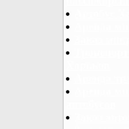
пассажирски
Автобус Х
Аренда ми
Заказ мик
Транспорт
Харьков
Аренда тр
Аренда ми
автобусов
Заказ авто