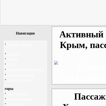
Активный о
Навигация
Крым, пас
·
Рейтинг сайтов
·
Главная
·
Форум
·
Клуб
·
Корпоративный отдых
·
Активный отдых
·
Детский туризм
горы
·
Пассаж
походы Крым
·
походы Украина
·
альпинизм