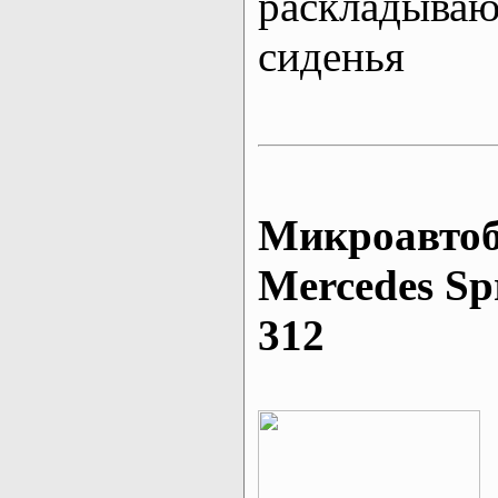
раскладыва
сиденья
Микроавтоб
Mеrcedes Sp
312