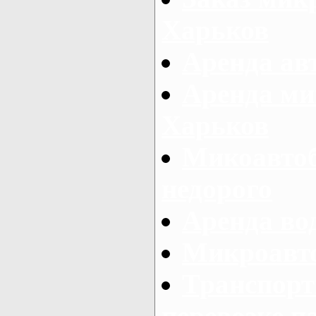
Харьков
Аренда авт
Аренда ми
Харьков
Микоавтоб
недорого
Аренда во
Микроавто
Транспорт
перевозке п