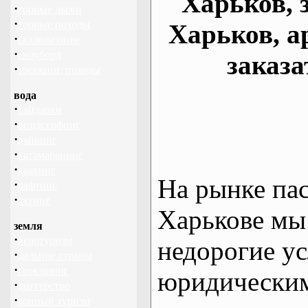
Харьков, 
·
горные лыжи
·
горные походы
Харьков, а
·
скалолазание
·
сноуборд
заказа
·
треккинг, походы
вода
·
байдарки
·
виндсерфинг
·
дайвинг
·
катамаранинг
·
каякинг
На рынке па
·
рафтинг
·
яхтинг
Харькове мы
земля
·
велотуризм
недорогие ус
·
дальние страны
·
геокэшинг
юридическим
·
диггерство
·
конный туризм