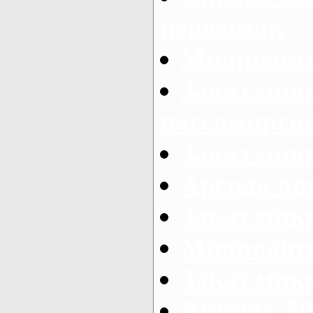
перевозок
Микроавто
Заказ мик
пассажирск
Заказ мик
Аренда авт
Заказ мик
Микроавто
Заказ микр
Автобус 50