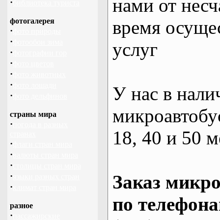
нами от несч
·
библиотека туриста
фотогалерея
время осуще
·
фото природы
·
фотообои зима
услуг
·
фотографии гор
·
фото цветов
·
фото животных
·
фото лошади
У нас в нали
·
фото дельфинов
микроавтобус
страны мира
·
погода в разных
18, 40 и 50 м
странах
·
флаги стран мира
·
валюты стран мира
·
столицы стран мира
·
Заказ микро
языки разных стран
·
климат стран мира
по телефона
разное
·
пассажирские