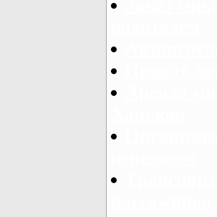
Заказ мик
водителем
Автоперев
Прокат ав
Аренда ми
Харьков
Организац
перевозок
Транспорт
пассажиров