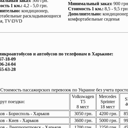
альный заказ
:
500 грн.
Минимальный заказ
:
900 грн
ость 1 км.
:
4,2 - 5,0 грн.
Стоимость 1 км.
:
8,5 - 9,5 грн
нительно
:
кондиционер
,
Дополнительно
:
кондиционе
ртабельные раскладывающиеся
комфортабельные сиденья
ья, TV\DVD
микроавтобусов и автобусов по телефонам в Харькове:
67-18-09
06-24-04
55-63-28
Стоимость пассажирских перевозок по Украине без учета просто
Volkswagen
Mercedes
S
ут поездки:
T5
Sprinter
4
8 мест
18 мест
ов - Борисполь - Харьков
3050 грн.
4200 грн.
85
ов - Киев - Харьков
3600 грн.
5000 грн.
99
ов - Днепропетровск - Харьков
1700 грн.
2250 грн.
45