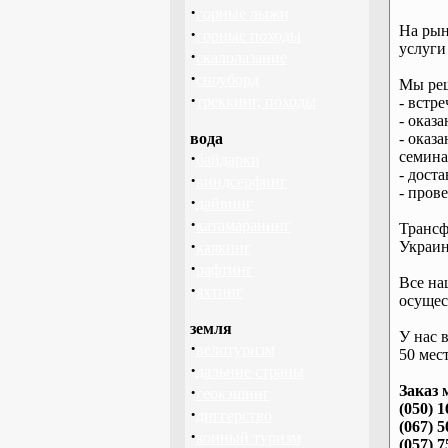
·
горные лыжи
На рын
·
горные походы
услуги
·
скалолазание
·
сноуборд
Мы реш
·
треккинг, походы
- встре
- оказ
вода
- оказ
·
семина
байдарки
- дост
·
виндсерфинг
- пров
·
дайвинг
·
катамаранинг
Трансф
·
Украин
каякинг
·
рафтинг
Все на
·
яхтинг
осущес
земля
У нас 
·
велотуризм
50 мест
·
дальние страны
·
Заказ 
геокэшинг
(050) 1
·
диггерство
(067) 5
·
конный туризм
(057) 7