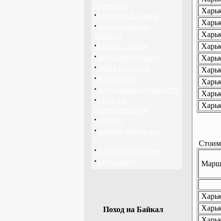
перевозки
Харьк
·
байдарки Харьков
Харьк
·
прогноз погоды
Харьк
Украина
·
каталог ссылок
Харьк
·
байдарки Украина
Харьк
·
архив новостей
Харьк
·
фотогалерея
Харьк
·
достопримечательности
Харьк
·
написать
Харьк
администратору
·
опросы
·
рекомендовать нас
Стоимо
·
поиск по новостям
·
карта сайта
Маршр
Харько
Харько
Поход на Байкал
Харьк