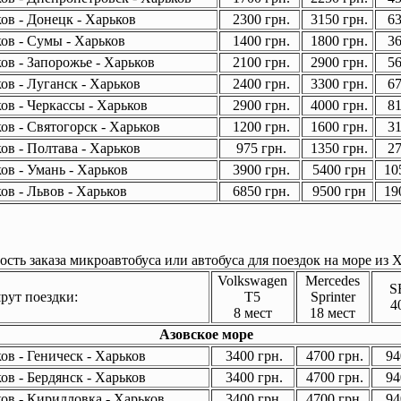
ов - Донецк - Харьков
2300 грн.
3150 грн.
63
ов - Сумы - Харьков
1400 грн.
1800 грн.
36
ов - Запорожье - Харьков
2100 грн.
2900 грн.
56
ов - Луганск - Харьков
2400 грн.
3300 грн.
67
ов - Черкассы - Харьков
2900 грн.
4000 грн.
81
ов - Святогорск - Харьков
1200 грн.
1600 грн.
31
ов - Полтава - Харьков
975 грн.
1350 грн.
27
ов - Умань - Харьков
3900 грн.
5400 грн
105
ов - Львов - Харьков
6850 грн.
9500 грн
190
сть заказа микроавтобуса или автобуса для поездок на море из Х
Volkswagen
Mercedes
S
ут поездки:
T5
Sprinter
4
8 мест
18 мест
Азовское море
в - Геническ - Харьков
3400 грн.
4700 грн.
94
в - Бердянск - Харьков
3400 грн.
4700 грн.
94
ов - Кирилловка - Харьков
3400 грн.
4700 грн.
94