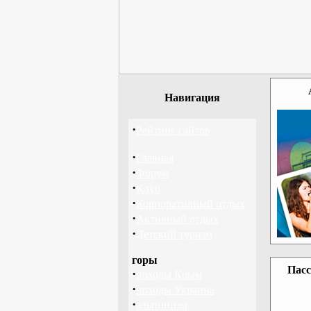
Навигация
·
Рейтинг сайтов
·
Главная
·
Форум
·
Клуб
·
Корпоративный отдых
·
Активный отдых
·
Детский туризм
горы
Пасс
·
походы Крым
·
походы Украина
·
альпинизм