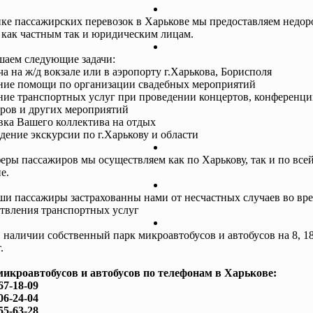
ке пассажирских перевозок в Харькове мы предоставляем недор
 как частным так и юридическим лицам.
аем следующие задачи:
ча на ж/д вокзале или в аэропорту г.Харькова, Борисполя
ание помощи по организации свадебных мероприятий
ание транспортных услуг при проведении концертов, конференци
ров и других мероприятий
авка Вашего коллектива на отдых
едение экскурсии по г.Харькову и области
еры пассажиров мы осуществляем как по Харькову, так и по все
е.
ши пассажиры застрахованны нами от несчастных случаев во вр
твления транспортных услуг
в наличии собственный парк микроавтобусов и автобусов на 8, 18
.
микроавтобусов и автобусов по телефонам в Харькове:
67-18-09
06-24-04
55-63-28