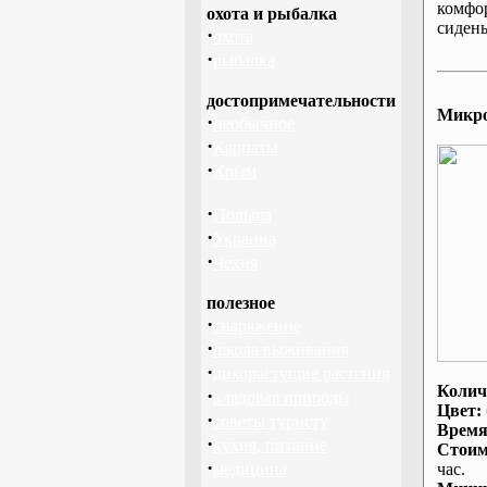
комфо
охота и рыбалка
сидень
·
охота
·
рыбалка
достопримечательности
Микроа
·
необычное
·
Карпаты
·
Крым
·
Польша
·
Украина
·
Чехия
полезное
·
снаряжение
·
школа выживания
·
дикорастущие растения
Колич
·
кладовая природы
Цвет:
·
советы туристу
Время
·
кухня, питание
Стоим
·
медицина
час.