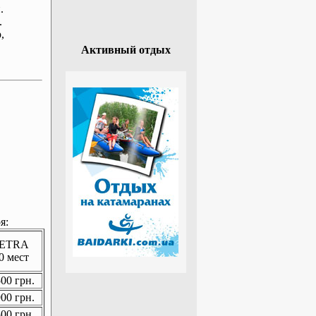
.
.
р
,
Активный отдых
я:
ETRA
0 мест
00 грн.
00 грн.
00 грн.