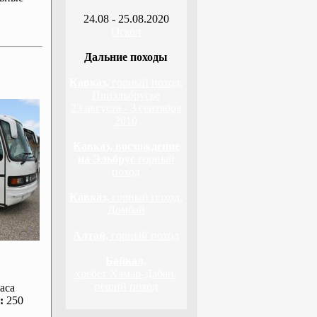
24.08 - 25.08.2020
Оскол
Дальние походы
Кавказ,
горный поход,
Приэльбрусье
23 августа - 3 сентября
2010
Кавказ, восхождение
на Эльбрус
горный
поход
Кавказ,
горный поход,
Домбай
Алтай,
горный поход
Байкал,
хребет Хамар-Дабан,
пеший поход
аса
:
250