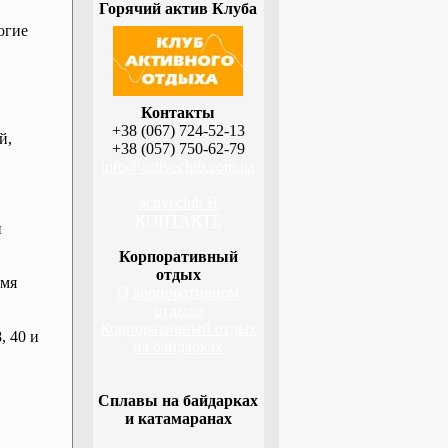
Горячий актив Клуба
огие
Контакты
+38 (067) 724-52-13
й,
+38 (057) 750-62-79
info@activeclub.com.ua
activeclub В
КОНТАКТЕ
й
Корпоративный
отдых
емя
О корпоративном
отдыхе
Корпоративный отдых
, 40 и
на байдарках
Сплавы на байдарках
и катамаранах