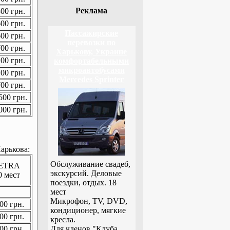
Реклама
00 грн.
00 грн.
Пассажирские
00 грн.
перевозки по
00 грн.
Харькову, Украине
00 грн.
комфортабельными
микроавтобусами
00 грн.
Mercedes Sprinter
00 грн.
00 грн.
00 грн.
арькова:
Обслуживание свадеб,
ETRA
экскурсий. Деловые
0 мест
поездки, отдых. 18
мест
Микрофон, TV, DVD,
00 грн.
кондиционер, мягкие
00 грн.
кресла.
00 грн.
Для членов "Клуба