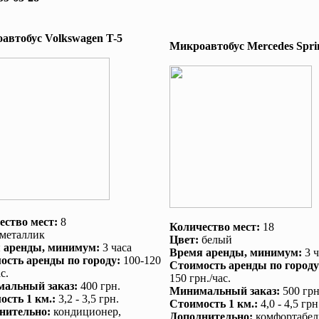
автобус Volkswagen T-5
Микроавтобус Mеrcedes Sprin
ество мест:
8
Количество мест:
18
металлик
Цвет:
белый
 аренды
, минимум:
3 часа
Время аренды
, минимум:
3 ч
ость аренды по городу
:
100-120
Стоимость аренды по городу
с.
150 грн./час.
альный заказ
:
400 грн.
Минимальный заказ
:
500 грн
ость 1 км.
:
3,2 - 3,5 грн.
Стоимость 1 км.
:
4,0 - 4,5 грн
нительно
:
кондиционер
,
Дополнительно
:
комфортабел