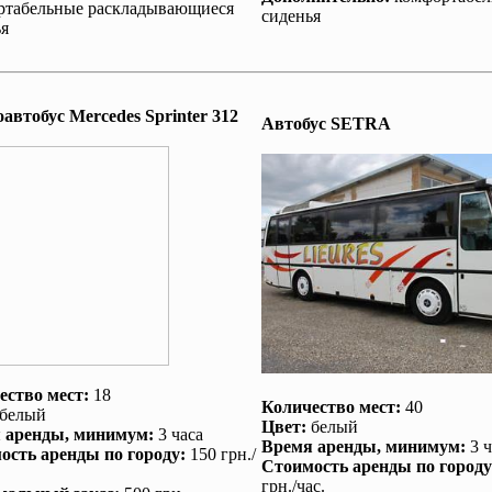
ртабельные раскладывающиеся
сиденья
я
втобус Mеrcedes Sprinter 312
Автобус SETRA
ество мест:
18
Количество мест:
40
белый
Цвет:
белый
 аренды
, минимум:
3 часа
Время аренды
, минимум:
3 ч
ость аренды по городу
:
150 грн./
Стоимость аренды по городу
грн./час.