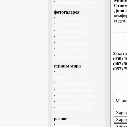
Миним
·
библиотека туриста
Стоим
Допол
фотогалерея
комфо
·
фото природы
сиден
·
фотообои зима
·
фотографии гор
·
фото цветов
·
фото животных
·
фото лошади
Заказ 
·
фото дельфинов
(050) 1
(067) 5
страны мира
(057) 7
·
погода в разных
странах
·
флаги стран мира
·
валюты стран мира
·
столицы стран мира
Маршр
·
языки разных стран
·
климат стран мира
Харьк
разное
Харьк
·
пассажирские
Харьк