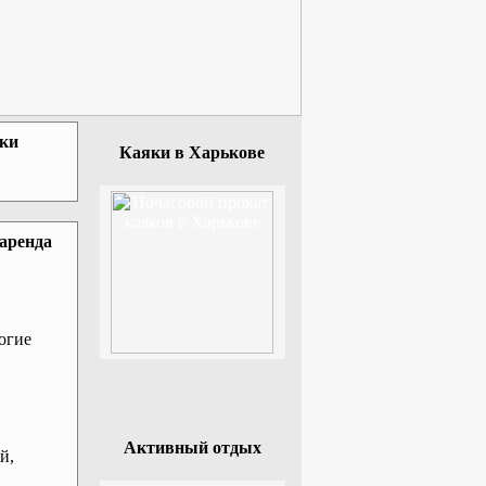
зки
Каяки в Харькове
 аренда
огие
Активный отдых
й,