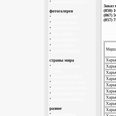
·
библиотека туриста
Заказ 
(050) 
фотогалерея
(067) 
·
фото природы
(057) 
·
фотообои зима
·
фотографии гор
·
фото цветов
·
фото животных
·
фото лошади
Маршр
·
фото дельфинов
Харьк
страны мира
·
погода в разных
Харьк
странах
Харьк
·
флаги стран мира
Харьк
·
валюты стран мира
Харьк
·
столицы стран мира
Харьк
·
языки разных стран
Харьк
·
климат стран мира
Харьк
разное
Харьк
·
пассажирские
Харьк