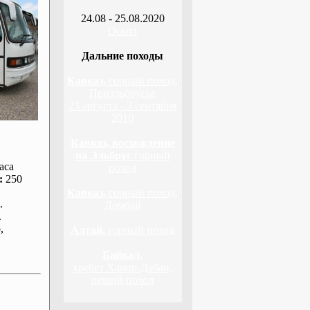
24.08 - 25.08.2020
Оскол
Дальние походы
Кавказ,
горный поход,
Приэльбрусье
23 августа - 3 сентября
2010
Кавказ, восхождение
на Эльбрус
горный
аса
поход
:
250
Кавказ,
горный поход,
.
Домбай
.
р
,
Алтай,
горный поход
Байкал,
хребет Хамар-Дабан,
пеший поход