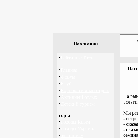
Навигация
·
Рейтинг сайтов
Пасс
·
Главная
·
Форум
·
Клуб
·
Корпоративный отдых
·
На рын
Активный отдых
услуги
·
Детский туризм
Мы реш
горы
- встр
·
походы Крым
- оказ
·
походы Украина
- оказ
·
семина
альпинизм