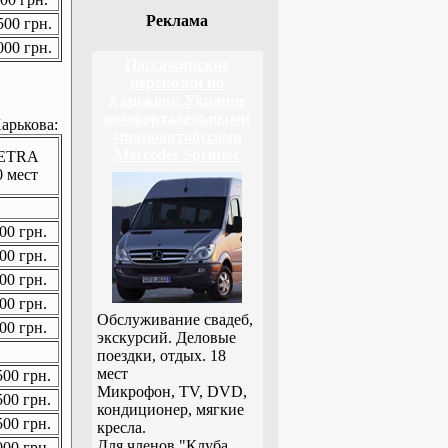
Реклама
00 грн.
00 грн.
Пассажирские
перевозки по
Харькову, Украине
комфортабельными
арькова:
микроавтобусами
Mercedes Sprinter
ETRA
0 мест
00 грн.
00 грн.
00 грн.
00 грн.
Обслуживание свадеб,
00 грн.
экскурсий. Деловые
поездки, отдых. 18
мест
00 грн.
Микрофон, TV, DVD,
00 грн.
кондиционер, мягкие
00 грн.
кресла.
Для членов "Клуба
00 грн.