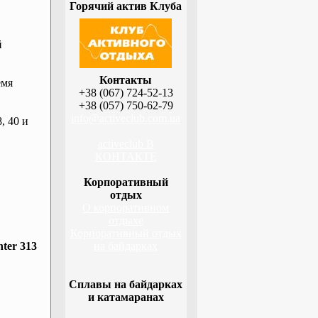
Горячий актив Клуба
й
Контакты
емя
+38 (067) 724-52-13
+38 (057) 750-62-79
info@activeclub.com.ua
, 40 и
activeclub В
КОНТАКТЕ
Корпоративный
отдых
О корпоративном
отдыхе
Корпоративный отдых
ter 313
на байдарках
Сплавы на байдарках
и катамаранах