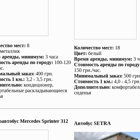
ество мест:
8
Количество мест:
18
металлик
Цвет:
белый
 аренды
, минимум:
3 часа
Время аренды
, минимум:
3 ч
ость аренды по городу
:
100-120
Стоимость аренды по городу
с.
150 грн./час.
альный заказ
:
400 грн.
Минимальный заказ
:
500 грн
ость 1 км.
:
3,2 - 3,5 грн.
Стоимость 1 км.
:
4,0 - 4,5 грн
нительно
:
кондиционер
,
Дополнительно
:
комфортабел
ртабельные раскладывающиеся
сиденья
ья
автобус Mеrcedes Sprinter 312
Автобус SETRA