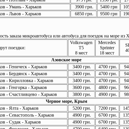
ов - Умань - Харьков
3900 грн.
5400 грн
105
ов - Львов - Харьков
6850 грн.
9500 грн
190
сть заказа микроавтобуса или автобуса для поездок на море из Х
Volkswagen
Mercedes
S
ут поездки:
T5
Sprinter
4
8 мест
18 мест
Азовское море
ов - Геническ - Харьков
3400 грн.
4700 грн.
94
ов - Бердянск - Харьков
3400 грн.
4700 грн.
94
ов - Кирилловка - Харьков
3400 грн.
4700 грн.
94
ов - Генгорка - Харьков
3600 грн.
4800 грн.
96
ов - Счастливцево - Харьков
3800 грн.
4900 грн.
98
Черное море, Крым
ов - Ялта - Харьков
5200 грн.
7200 грн.
145
ов - Севастополь - Харьков
4900 грн.
6700 грн.
135
ов - Судак - Харьков
4900 грн.
6700 грн.
135
ов - Феодосия - Харьков
4700 грн.
6400 грн.
130