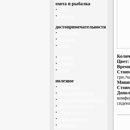
охота и рыбалка
·
охота
·
рыбалка
достопримечательности
·
необычное
·
Карпаты
·
Крым
Колич
·
Польша
Цвет:
·
Украина
Время
·
Чехия
Стоим
грн./ча
полезное
Миним
·
снаряжение
Стоим
·
Допол
школа выживания
комфо
·
дикорастущие растения
сиден
·
кладовая природы
·
советы туристу
·
кухня, питание
·
медицина