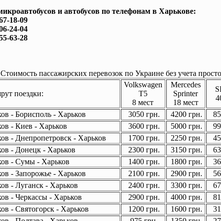
микроавтобусов и автобусов по телефонам в Харькове:
167-18-09
506-24-04
755-63-28
Стоимость пассажирских перевозок по Украине без учета просто
Volkswagen
Mercedes
S
ут поездки:
T5
Sprinter
4
8 мест
18 мест
ов - Борисполь - Харьков
3050 грн.
4200 грн.
85
ов - Киев - Харьков
3600 грн.
5000 грн.
99
ов - Днепропетровск - Харьков
1700 грн.
2250 грн.
45
ов - Донецк - Харьков
2300 грн.
3150 грн.
63
ов - Сумы - Харьков
1400 грн.
1800 грн.
36
ов - Запорожье - Харьков
2100 грн.
2900 грн.
56
ов - Луганск - Харьков
2400 грн.
3300 грн.
67
ов - Черкассы - Харьков
2900 грн.
4000 грн.
81
ов - Святогорск - Харьков
1200 грн.
1600 грн.
31
ов - Полтава - Харьков
975 грн.
1350 грн.
27