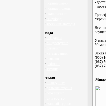
- дост
·
горные лыжи
- пров
·
горные походы
·
скалолазание
Трансф
·
сноуборд
Украин
·
треккинг, походы
Все на
осущес
вода
·
байдарки
У нас 
·
виндсерфинг
50 мест
·
дайвинг
·
Заказ 
катамаранинг
(050) 
·
каякинг
(067) 
·
рафтинг
(057) 
·
яхтинг
земля
Микро
·
велотуризм
·
дальние страны
·
геокэшинг
·
диггерство
·
конный туризм