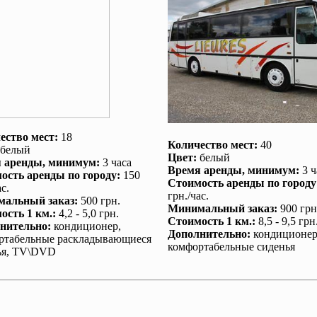
ество мест:
18
Количество мест:
40
белый
Цвет:
белый
 аренды
, минимум:
3 часа
Время аренды
, минимум:
3 ч
ость аренды по городу
:
150
Стоимость аренды по городу
с.
грн./час.
альный заказ
:
500 грн.
Минимальный заказ
:
900 грн
ость 1 км.
:
4,2 - 5,0 грн.
Стоимость 1 км.
:
8,5 - 9,5 грн
нительно
:
кондиционер
,
Дополнительно
:
кондиционе
ртабельные раскладывающиеся
комфортабельные сиденья
ья, TV\DVD