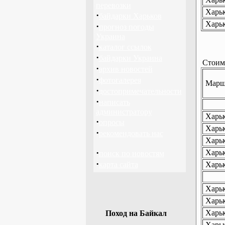
перевозки
Харьк
·
байдарки Харьков
Харьк
·
прогноз погоды
Украина
·
каталог ссылок
·
байдарки Украина
Стоимо
·
архив новостей
·
фотогалерея
Маршр
·
достопримечательности
·
написать
администратору
Харьк
·
опросы
Харьк
·
рекомендовать нас
Харьк
·
Харьк
поиск по новостям
·
карта сайта
Харьк
Харьк
Харьк
Харьк
Поход на Байкал
Харьк