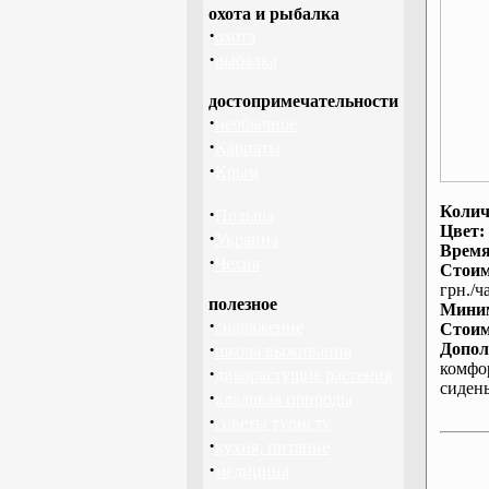
охота и рыбалка
·
охота
·
рыбалка
достопримечательности
·
необычное
·
Карпаты
·
Крым
Колич
·
Польша
Цвет:
·
Украина
Время
·
Чехия
Стоим
грн./ча
полезное
Миним
·
снаряжение
Стоим
·
Допол
школа выживания
комфо
·
дикорастущие растения
сиден
·
кладовая природы
·
советы туристу
·
кухня, питание
·
медицина