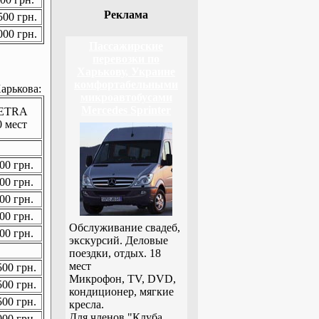
Реклама
00 грн.
00 грн.
Пассажирские
перевозки по
Харькову, Украине
комфортабельными
арькова:
микроавтобусами
Mercedes Sprinter
ETRA
0 мест
00 грн.
00 грн.
00 грн.
00 грн.
Обслуживание свадеб,
00 грн.
экскурсий. Деловые
поездки, отдых. 18
мест
00 грн.
Микрофон, TV, DVD,
00 грн.
кондиционер, мягкие
00 грн.
кресла.
Для членов "Клуба
00 грн.