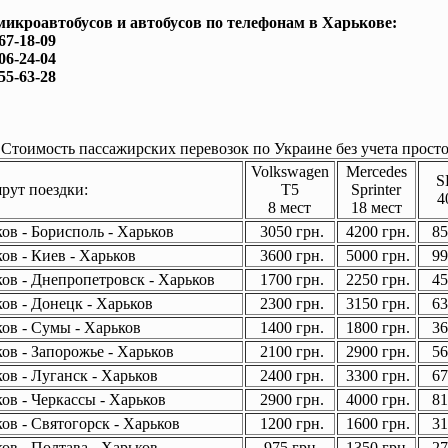
микроавтобусов и автобусов по телефонам в Харькове:
167-18-09
506-24-04
755-63-28
Стоимость пассажирских перевозок по Украине без учета просто
Volkswagen
Mercedes
S
ут поездки:
T5
Sprinter
4
8 мест
18 мест
ов - Борисполь - Харьков
3050 грн.
4200 грн.
85
ов - Киев - Харьков
3600 грн.
5000 грн.
99
ов - Днепропетровск - Харьков
1700 грн.
2250 грн.
45
ов - Донецк - Харьков
2300 грн.
3150 грн.
63
ов - Сумы - Харьков
1400 грн.
1800 грн.
36
ов - Запорожье - Харьков
2100 грн.
2900 грн.
56
ов - Луганск - Харьков
2400 грн.
3300 грн.
67
ов - Черкассы - Харьков
2900 грн.
4000 грн.
81
ов - Святогорск - Харьков
1200 грн.
1600 грн.
31
ов - Полтава - Харьков
975 грн.
1350 грн.
27