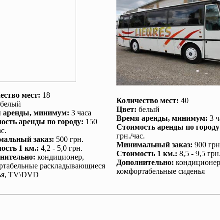
ество мест:
18
Количество мест:
40
белый
Цвет:
белый
 аренды
, минимум:
3 часа
Время аренды
, минимум:
3 ч
ость аренды по городу
:
150
Стоимость аренды по городу
с.
грн./час.
альный заказ
:
500 грн.
Минимальный заказ
:
900 грн
ость 1 км.
:
4,2 - 5,0 грн.
Стоимость 1 км.
:
8,5 - 9,5 грн
нительно
:
кондиционер
,
Дополнительно
:
кондиционе
ртабельные раскладывающиеся
комфортабельные сиденья
ья, TV\DVD