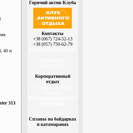
Горячий актив Клуба
й
Контакты
емя
+38 (067) 724-52-13
+38 (057) 750-62-79
info@activeclub.com.ua
, 40 и
activeclub В
КОНТАКТЕ
Корпоративный
отдых
О корпоративном
отдыхе
Корпоративный отдых
ter 313
на байдарках
Сплавы на байдарках
и катамаранах