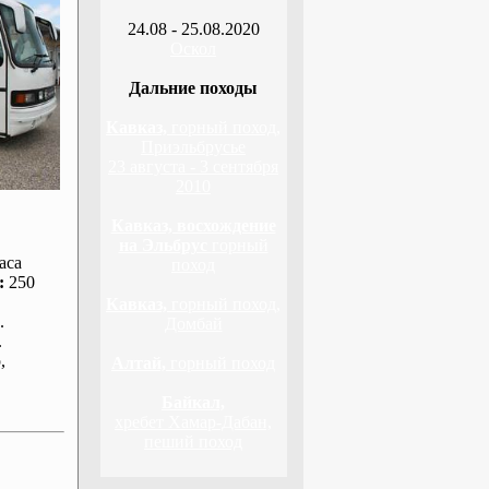
24.08 - 25.08.2020
Оскол
Дальние походы
Кавказ,
горный поход,
Приэльбрусье
23 августа - 3 сентября
2010
Кавказ, восхождение
на Эльбрус
горный
аса
поход
:
250
Кавказ,
горный поход,
.
Домбай
.
р
,
Алтай,
горный поход
Байкал,
хребет Хамар-Дабан,
пеший поход