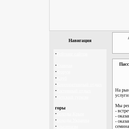
Навигация
·
Рейтинг сайтов
Пасс
·
Главная
·
Форум
·
Клуб
·
Корпоративный отдых
·
На рын
Активный отдых
услуги
·
Детский туризм
Мы реш
горы
- встр
·
походы Крым
- оказ
·
походы Украина
- оказ
·
семина
альпинизм