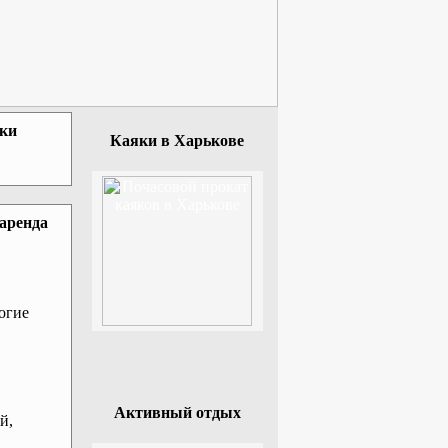
зки
Каяки в Харькове
 аренда
огие
Активный отдых
й,