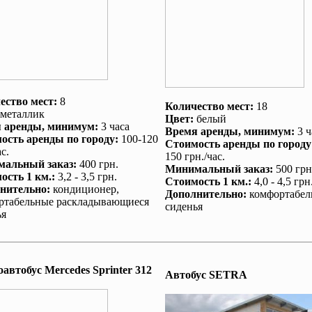
ество мест:
8
Количество мест:
18
металлик
Цвет:
белый
 аренды
, минимум:
3 часа
Время аренды
, минимум:
3 ч
ость аренды по городу
:
100-120
Стоимость аренды по городу
с.
150 грн./час.
альный заказ
:
400 грн.
Минимальный заказ
:
500 грн
ость 1 км.
:
3,2 - 3,5 грн.
Стоимость 1 км.
:
4,0 - 4,5 грн
нительно
:
кондиционер
,
Дополнительно
:
комфортабел
ртабельные раскладывающиеся
сиденья
ья
автобус Mеrcedes Sprinter 312
Автобус SETRA