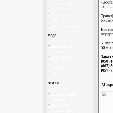
- дост
·
горные лыжи
- пров
·
горные походы
·
скалолазание
Трансф
·
сноуборд
Украин
·
треккинг, походы
Все на
осущес
вода
·
байдарки
У нас 
·
виндсерфинг
50 мест
·
дайвинг
·
Заказ 
катамаранинг
(050) 
·
каякинг
(067) 
·
рафтинг
(057) 
·
яхтинг
земля
Микро
·
велотуризм
·
дальние страны
·
геокэшинг
·
диггерство
·
конный туризм