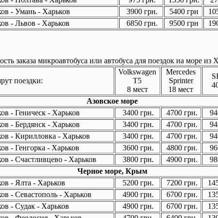
ов - Умань - Харьков
3900 грн.
5400 грн
105
ов - Львов - Харьков
6850 грн.
9500 грн
190
сть заказа микроавтобуса или автобуса для поездок на море из Х
Volkswagen
Mercedes
S
ут поездки:
T5
Sprinter
4
8 мест
18 мест
Азовское море
ов - Геническ - Харьков
3400 грн.
4700 грн.
94
ов - Бердянск - Харьков
3400 грн.
4700 грн.
94
ов - Кирилловка - Харьков
3400 грн.
4700 грн.
94
ов - Генгорка - Харьков
3600 грн.
4800 грн.
96
ов - Счастливцево - Харьков
3800 грн.
4900 грн.
98
Черное море, Крым
ов - Ялта - Харьков
5200 грн.
7200 грн.
145
ов - Севастополь - Харьков
4900 грн.
6700 грн.
135
ов - Судак - Харьков
4900 грн.
6700 грн.
135
ов - Феодосия - Харьков
4700 грн.
6400 грн.
130