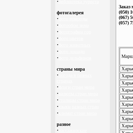
·
библиотека туриста
Заказ 
(050) 
фотогалерея
(067) 
·
фото природы
(057) 
·
фотообои зима
·
фотографии гор
·
фото цветов
·
фото животных
·
фото лошади
Маршр
·
фото дельфинов
Харьк
страны мира
·
погода в разных
Харьк
странах
Харьк
·
флаги стран мира
Харьк
·
валюты стран мира
Харьк
·
столицы стран мира
Харьк
·
языки разных стран
Харьк
·
климат стран мира
Харьк
разное
Харьк
·
пассажирские
Харьк