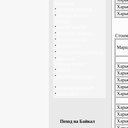
перевозки
Харьк
·
байдарки Харьков
Харьк
·
прогноз погоды
Украина
·
каталог ссылок
·
байдарки Украина
Стоимо
·
архив новостей
·
фотогалерея
Маршр
·
достопримечательности
·
написать
администратору
Харьк
·
опросы
Харьк
·
рекомендовать нас
Харьк
·
Харьк
поиск по новостям
·
карта сайта
Харьк
Харьк
Харьк
Харьк
Поход на Байкал
Харьк