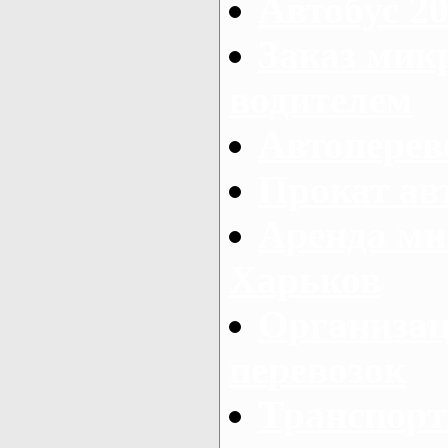
Автобус 20
Заказ мик
водителем
Автоперев
Прокат ав
Аренда ми
Харьков
Организац
перевозок
Транспорт