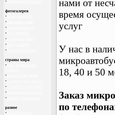
нами от несч
·
библиотека туриста
фотогалерея
время осуще
·
фото природы
·
фотообои зима
услуг
·
фотографии гор
·
фото цветов
·
фото животных
·
фото лошади
У нас в нали
·
фото дельфинов
микроавтобус
страны мира
·
погода в разных
18, 40 и 50 м
странах
·
флаги стран мира
·
валюты стран мира
·
столицы стран мира
·
Заказ микро
языки разных стран
·
климат стран мира
по телефона
разное
·
пассажирские