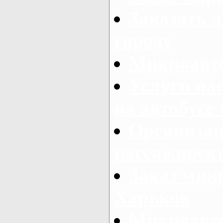
Заказать а
городу
Микроавто
Услуги па
на автобусе
Организац
пассажирски
Заказ микр
Харьков
Микроавто