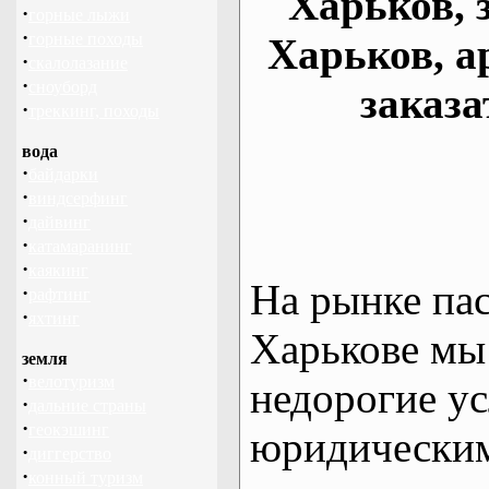
Харьков, 
·
горные лыжи
·
горные походы
Харьков, а
·
скалолазание
·
сноуборд
заказа
·
треккинг, походы
вода
·
байдарки
·
виндсерфинг
·
дайвинг
·
катамаранинг
·
каякинг
На рынке па
·
рафтинг
·
яхтинг
Харькове мы
земля
·
велотуризм
недорогие ус
·
дальние страны
·
геокэшинг
юридическим
·
диггерство
·
конный туризм