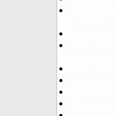
Организац
перевозок
Микроавто
Заказ мик
пассажирск
Заказ мик
Аренда авт
Заказ мик
Микроавто
Заказ микр