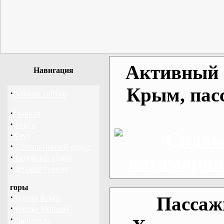
Активный о
Навигация
Крым, пас
·
Рейтинг сайтов
·
Главная
·
Форум
·
Клуб
·
Корпоративный отдых
·
Активный отдых
·
Детский туризм
горы
·
Пассаж
походы Крым
·
походы Украина
·
альпинизм