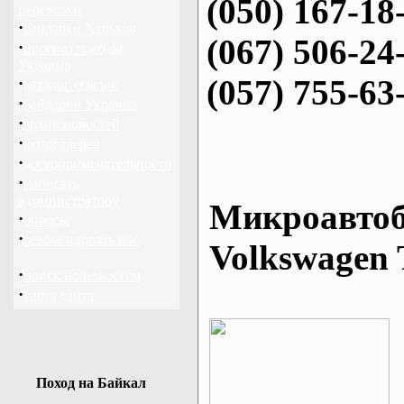
(050) 167-18
перевозки
·
байдарки Харьков
(067) 506-24
·
прогноз погоды
Украина
(057) 755-63
·
каталог ссылок
·
байдарки Украина
·
архив новостей
·
фотогалерея
·
достопримечательности
·
написать
администратору
Микроавтоб
·
опросы
·
рекомендовать нас
Volkswagen 
·
поиск по новостям
·
карта сайта
Поход на Байкал