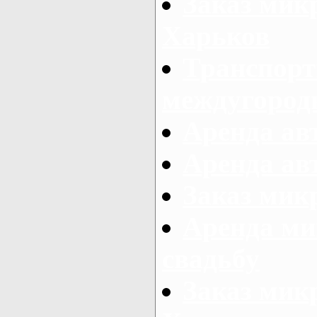
Заказ мик
Харьков
Транспорт
междугород
Аренда авт
Аренда авт
Заказ микр
Аренда ми
свадьбу
Заказ микр