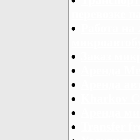
перевозке п
Работа на
микроавтоб
Заказ микр
Аренда Ме
Аренда авт
Kharkov C
Аренда ми
Transfer fr