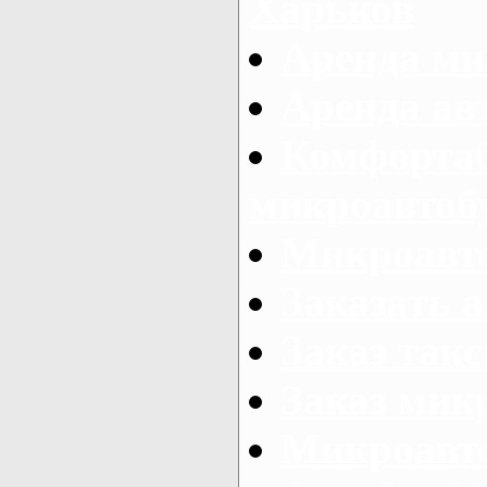
Харьков
Аренда ми
Аренда ав
Комфорта
микроавтоб
Микроавто
Заказать а
Заказ так
Заказ мик
Микроавто