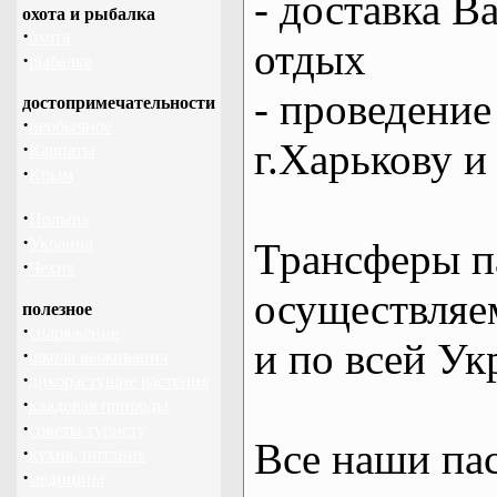
- доставка В
охота и рыбалка
·
охота
отдых
·
рыбалка
- проведение
достопримечательности
·
необычное
г.Харькову и
·
Карпаты
·
Крым
·
Польша
·
Украина
Трансферы п
·
Чехия
осуществляем
полезное
·
снаряжение
и по всей Ук
·
школа выживания
·
дикорастущие растения
·
кладовая природы
·
советы туристу
Все наши па
·
кухня, питание
·
медицина