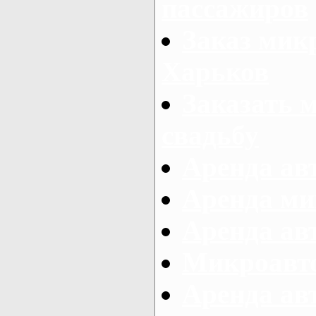
пассажиров
Заказ микр
Харьков
Заказать 
свадьбу
Аренда авт
Аренда ми
Аренда ав
Микроавтоб
Аренда авт