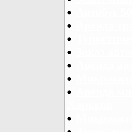
Автобус 50
Аренда тр
Туристиче
Заказ авто
Аренда ав
Микроавто
Аренда ми
Харьков
Микроавто
Заказ мик