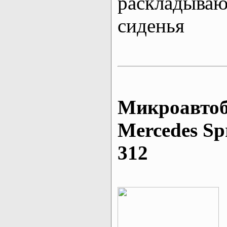
раскладыва
сиденья
Микроавтоб
Mеrcedes Sp
312