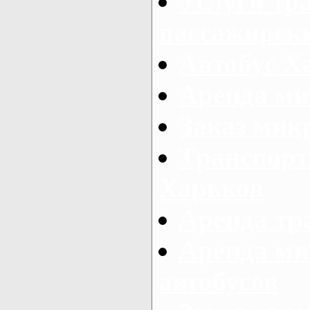
Услуги тр
пассажирски
Автобус Х
Аренда ми
Заказ мик
Транспорт
Харьков
Аренда тр
Аренда ми
автобусов