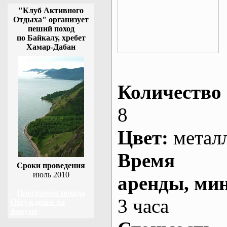
"Клуб Активного
Отдыха" организует
пеший поход
по Байкалу, хребет
Хамар-Дабан
Количество 
8
Цвет:
метал
Время
Сроки проведения
июль 2010
аренды
, ми
Программа похода
3 часа
Обсуждение на
форуме