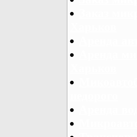
Заказ микр
Харьков
Аренда авт
Аренда ми
Харьков
Микоавтоб
недорого
Аренда во
Микроавто
Транспорт