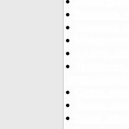
Заказ авто
Заказать 
Заказать 
Микроавто
Аренда авт
Требуется
микроавтоб
Снять мик
Такси мик
Заказ мик