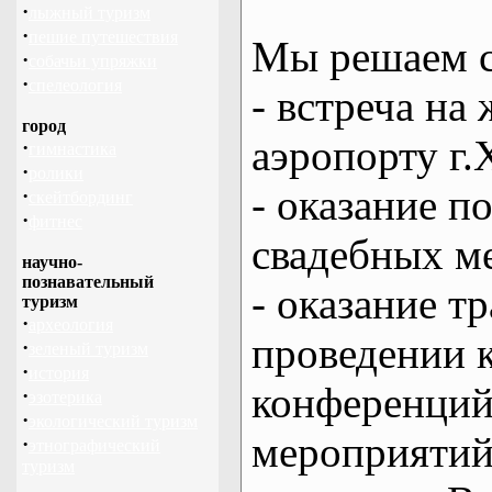
·
лыжный туризм
·
пешие путешествия
Мы решаем с
·
собачьи упряжки
·
спелеология
- встреча на 
город
аэропорту г.
·
гимнастика
·
ролики
- оказание 
·
скейтбординг
·
фитнес
свадебных м
научно-
познавательный
- оказание т
туризм
·
археология
проведении 
·
зеленый туризм
·
история
конференций
·
эзотерика
·
экологический туризм
мероприяти
·
этнографический
туризм