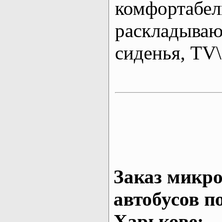
комфортабе
раскладыва
сиденья, T
Заказ микро
автобусов п
Харькове: