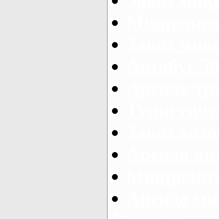
Микроавто
Заказ микр
Автобус 50
Аренда тр
Туристиче
Заказ авто
Аренда ав
Микроавто
Аренда ми