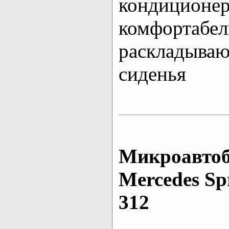
кондиционе
комфортабе
раскладыва
сиденья
Микроавтоб
Mеrcedes Sp
312