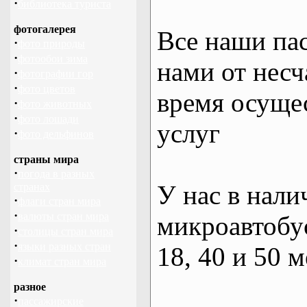
·
библиотека туриста
фотогалерея
Все наши па
·
фото природы
·
фотообои зима
нами от несч
·
фотографии гор
·
фото цветов
время осуще
·
фото животных
·
фото лошади
услуг
·
фото дельфинов
страны мира
·
погода в разных
У нас в нали
странах
·
флаги стран мира
·
валюты стран мира
микроавтобус
·
столицы стран мира
·
языки разных стран
18, 40 и 50 м
·
климат стран мира
разное
·
пассажирские