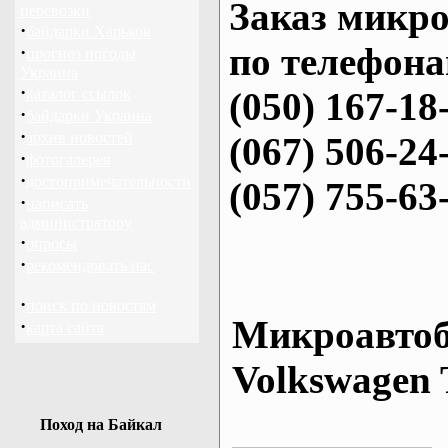
Заказ микро
перевозки
·
байдарки Харьков
по телефона
·
прогноз погоды
Украина
·
каталог ссылок
(050) 167-18
·
байдарки Украина
·
архив новостей
(067) 506-24
·
фотогалерея
·
достопримечательности
(057) 755-63
·
написать
администратору
·
опросы
·
рекомендовать нас
·
поиск по новостям
Микроавтоб
·
карта сайта
Volkswagen 
Поход на Байкал