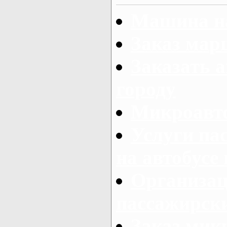
Машина на
Заказ мар
Заказать а
городу
Микроавто
Услуги па
на автобусе
Организац
пассажирски
Заказ микр