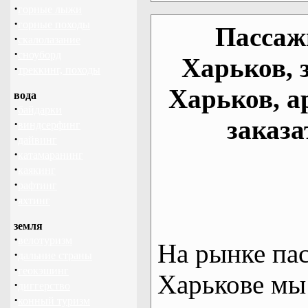
·
горные лыжи
·
горные походы
Пассаж
·
скалолазание
·
сноуборд
Харьков, 
·
треккинг, походы
Харьков, а
вода
·
байдарки
заказа
·
виндсерфинг
·
дайвинг
·
катамаранинг
·
каякинг
·
рафтинг
·
яхтинг
земля
·
велотуризм
На рынке па
·
дальние страны
·
геокэшинг
Харькове мы
·
диггерство
·
конный туризм