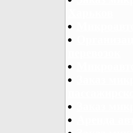
Харьков
Микроавто
Организац
перевозок
Микроавто
Заказ мик
пассажирск
Заказ мик
Аренда авт
Заказ мик