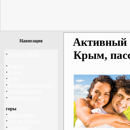
Активный о
Навигация
Крым, пас
·
Рейтинг сайтов
·
Главная
·
Форум
·
Клуб
·
Корпоративный отдых
·
Активный отдых
·
Детский туризм
горы
·
походы Крым
·
походы Украина
·
альпинизм