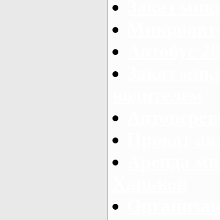
Заказ мик
Микроавто
Автобус 20
Заказ мик
водителем
Автоперев
Прокат ав
Аренда ми
Харьков
Организац