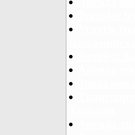
Аренда ми
Transfer fr
Услуги тр
пассажирски
Автобус Х
Аренда ми
Заказ мик
Транспорт
Харьков
Аренда тр