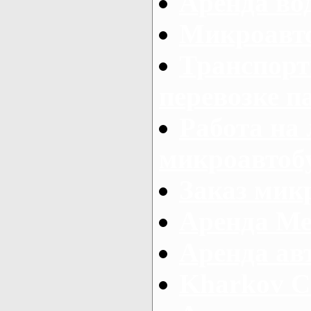
Аренда во
Микроавто
Транспорт
перевозке п
Работа на
микроавтоб
Заказ микр
Аренда Ме
Аренда авт
Kharkov C