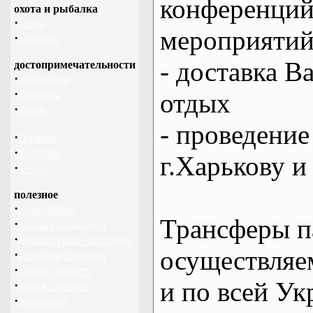
конференций
охота и рыбалка
·
охота
мероприяти
·
рыбалка
- доставка В
достопримечательности
·
необычное
·
отдых
Карпаты
·
Крым
- проведение
·
Польша
·
Украина
г.Харькову и
·
Чехия
полезное
·
снаряжение
Трансферы п
·
школа выживания
·
дикорастущие растения
осуществляем
·
кладовая природы
·
советы туристу
и по всей Ук
·
кухня, питание
·
медицина