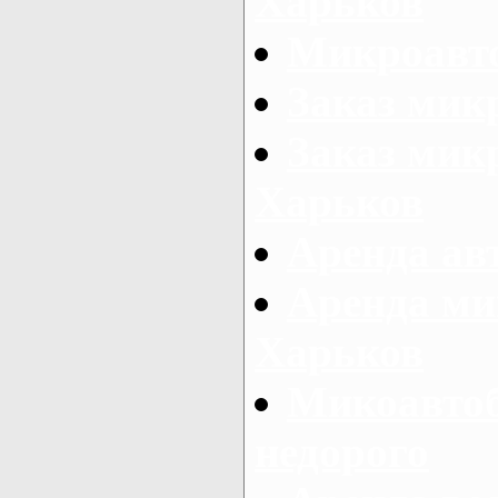
Харьков
Микроавто
Заказ мик
Заказ микр
Харьков
Аренда авт
Аренда ми
Харьков
Микоавтоб
недорого