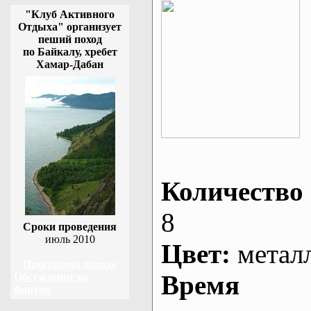
"Клуб Активного
Отдыха" организует
пеший поход
по Байкалу, хребет
Хамар-Дабан
Количество 
8
Сроки проведения
июль 2010
Цвет:
метал
Программа похода
Время
Обсуждение на
форуме