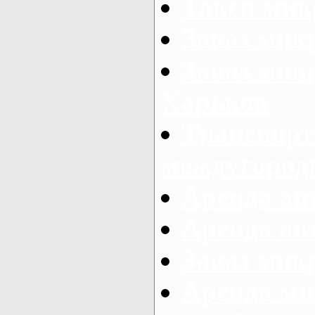
Такси мик
Заказ мик
Заказ мик
Харьков
Транспорт
междугород
Аренда авт
Аренда авт
Заказ микр
Аренда ми