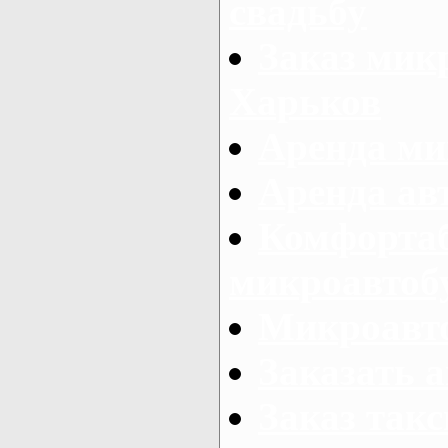
свадьбу
Заказ микр
Харьков
Аренда ми
Аренда ав
Комфорта
микроавтоб
Микроавто
Заказать а
Заказ так