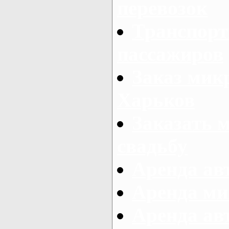
перевозок
Транспорт
пассажиров
Заказ микр
Харьков
Заказать 
свадьбу
Аренда авт
Аренда ми
Аренда ав