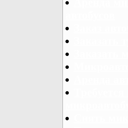
Аренда ми
автобусов
Заказ авто
Заказать 
Заказать 
Микроавто
Аренда авт
Требуется
микроавтоб
Снять мик