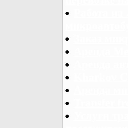
Работа на
микроавтоб
Заказ микр
Аренда Ме
Аренда авт
Kharkov C
Аренда ми
Transfer fr
Услуги тр