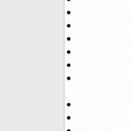
Аренда тр
Туристиче
Заказ авто
Аренда ав
Микроавто
Аренда ми
Харьков
Микроавто
Заказ мик
Заказ микр