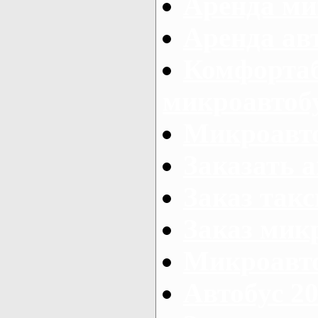
Аренда ми
Аренда ав
Комфорта
микроавтоб
Микроавто
Заказать а
Заказ так
Заказ мик
Микроавто
Автобус 20