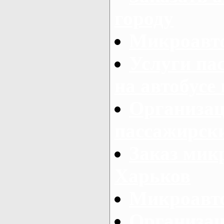
городу
Микроавто
Услуги па
на автобусе
Организац
пассажирски
Заказ микр
Харьков
Микроавто
Организац