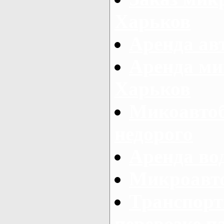
Харьков
Аренда авт
Аренда ми
Харьков
Микоавтоб
недорого
Аренда во
Микроавто
Транспорт
перевозке п