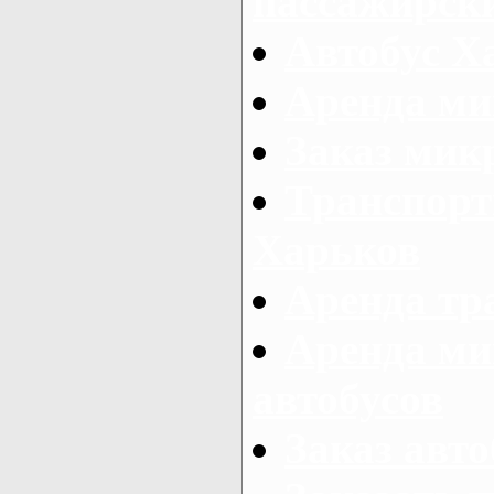
пассажирски
Автобус Х
Аренда ми
Заказ мик
Транспорт
Харьков
Аренда тр
Аренда ми
автобусов
Заказ авто