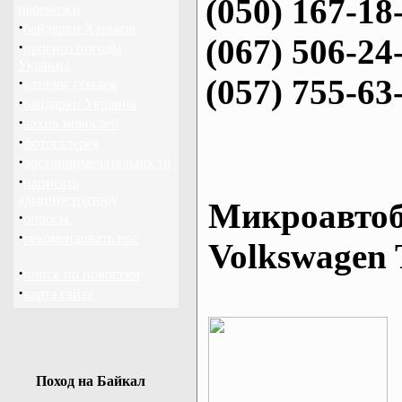
(050) 167-18
перевозки
·
байдарки Харьков
(067) 506-24
·
прогноз погоды
Украина
(057) 755-63
·
каталог ссылок
·
байдарки Украина
·
архив новостей
·
фотогалерея
·
достопримечательности
·
написать
администратору
Микроавтоб
·
опросы
·
рекомендовать нас
Volkswagen 
·
поиск по новостям
·
карта сайта
Поход на Байкал