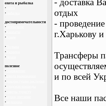
- доставка В
охота и рыбалка
·
охота
отдых
·
рыбалка
- проведение
достопримечательности
·
необычное
г.Харькову и
·
Карпаты
·
Крым
·
Польша
·
Украина
Трансферы п
·
Чехия
осуществляем
полезное
·
снаряжение
и по всей Ук
·
школа выживания
·
дикорастущие растения
·
кладовая природы
·
советы туристу
Все наши па
·
кухня, питание
·
медицина