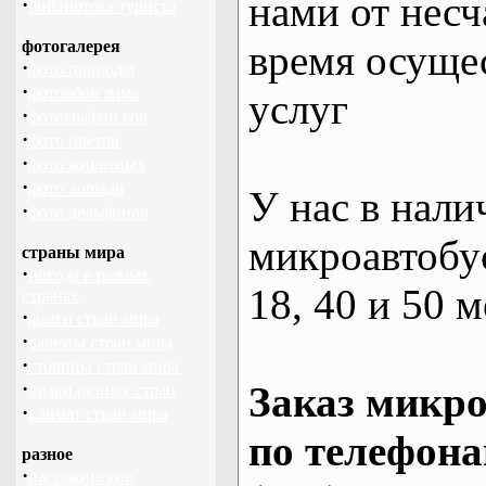
нами от несч
·
библиотека туриста
фотогалерея
время осуще
·
фото природы
·
фотообои зима
услуг
·
фотографии гор
·
фото цветов
·
фото животных
·
фото лошади
У нас в нали
·
фото дельфинов
микроавтобус
страны мира
·
погода в разных
18, 40 и 50 м
странах
·
флаги стран мира
·
валюты стран мира
·
столицы стран мира
·
Заказ микро
языки разных стран
·
климат стран мира
по телефона
разное
·
пассажирские