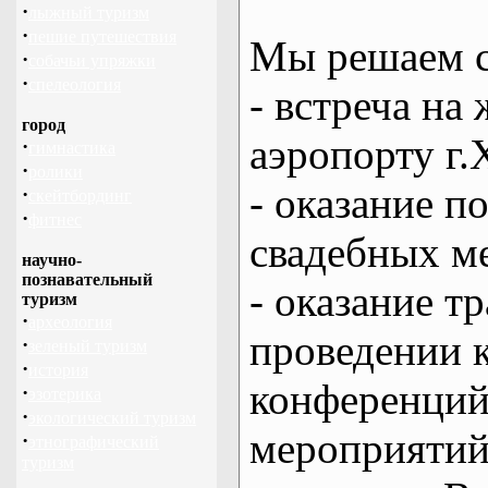
·
лыжный туризм
·
пешие путешествия
Мы решаем с
·
собачьи упряжки
·
спелеология
- встреча на 
город
аэропорту г.
·
гимнастика
·
ролики
- оказание 
·
скейтбординг
·
фитнес
свадебных м
научно-
познавательный
- оказание т
туризм
·
археология
проведении 
·
зеленый туризм
·
история
конференций
·
эзотерика
·
экологический туризм
мероприяти
·
этнографический
туризм