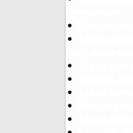
перевозок
Микроавто
Заказ мик
пассажирск
Заказ мик
Аренда авт
Заказ мик
Микроавто
Заказ микр
Автобус 50