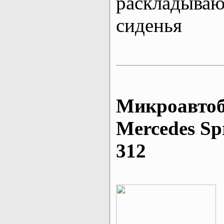
раскладыва
сиденья
Микроавтоб
Mеrcedes Sp
312