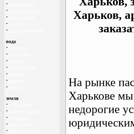
Харьков, 
·
горные лыжи
·
горные походы
Харьков, а
·
скалолазание
·
сноуборд
заказа
·
треккинг, походы
вода
·
байдарки
·
виндсерфинг
·
дайвинг
·
катамаранинг
·
каякинг
На рынке па
·
рафтинг
·
яхтинг
Харькове мы
земля
·
велотуризм
недорогие ус
·
дальние страны
·
геокэшинг
юридическим
·
диггерство
·
конный туризм