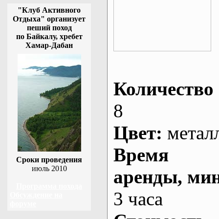
"Клуб Активного
Отдыха" организует
пеший поход
по Байкалу, хребет
Хамар-Дабан
Количество 
8
Цвет:
метал
Время
Сроки проведения
июль 2010
аренды
, ми
Программа похода
3 часа
Обсуждение на
форуме