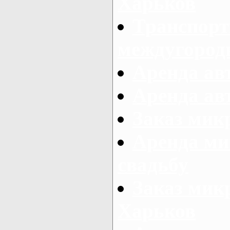
Харьков
Транспорт
междугород
Аренда авт
Аренда авт
Заказ микр
Аренда ми
свадьбу
Заказ микр
Харьков