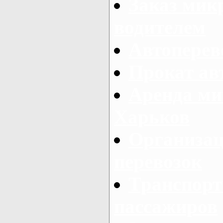
Заказ мик
водителем
Автоперев
Прокат ав
Аренда ми
Харьков
Организац
перевозок
Транспорт
пассажиров