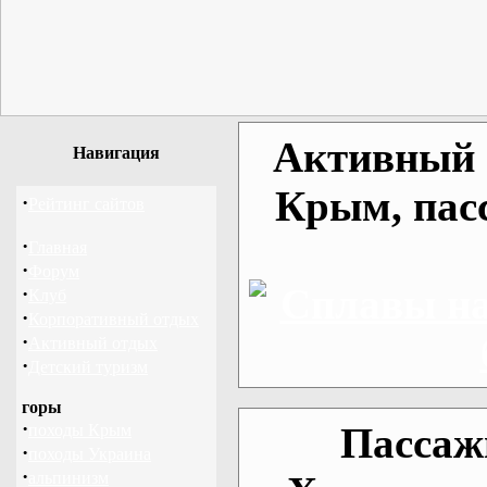
Активный о
Навигация
Крым, пас
·
Рейтинг сайтов
·
Главная
·
Форум
·
Клуб
·
Корпоративный отдых
·
Активный отдых
·
Детский туризм
горы
·
Пассаж
походы Крым
·
походы Украина
·
альпинизм