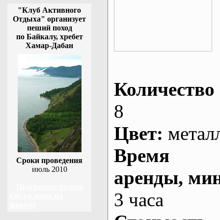
"Клуб Активного
Отдыха" организует
пеший поход
по Байкалу, хребет
Хамар-Дабан
Количество 
8
Цвет:
метал
Время
Сроки проведения
июль 2010
аренды
, ми
Программа похода
3 часа
Обсуждение на
форуме