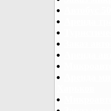
Автобус 50
Аренда тр
Туристиче
Заказ авто
Аренда ав
Микроавто
Аренда ми
Харьков
Микроавто
Заказ мик