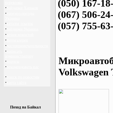
(050) 167-18
перевозки
·
байдарки Харьков
(067) 506-24
·
прогноз погоды
Украина
(057) 755-63
·
каталог ссылок
·
байдарки Украина
·
архив новостей
·
фотогалерея
·
достопримечательности
·
написать
администратору
Микроавтоб
·
опросы
·
рекомендовать нас
Volkswagen 
·
поиск по новостям
·
карта сайта
Поход на Байкал