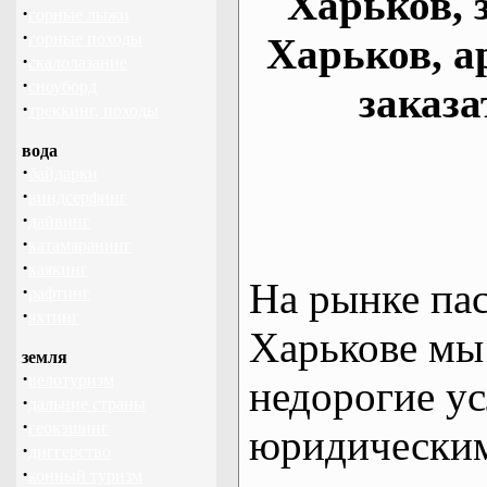
Харьков, 
·
горные лыжи
·
горные походы
Харьков, а
·
скалолазание
·
сноуборд
заказа
·
треккинг, походы
вода
·
байдарки
·
виндсерфинг
·
дайвинг
·
катамаранинг
·
каякинг
На рынке па
·
рафтинг
·
яхтинг
Харькове мы
земля
·
велотуризм
недорогие ус
·
дальние страны
·
геокэшинг
юридическим
·
диггерство
·
конный туризм