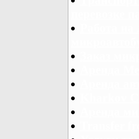
перевозке п
Работа на
микроавтоб
Заказ микр
Аренда Ме
Аренда авт
Kharkov C
Аренда ми
Transfer fr