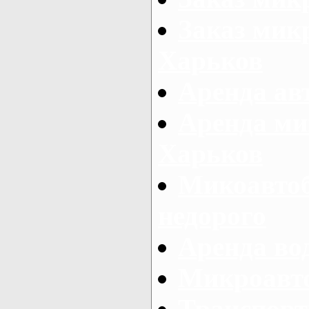
Заказ микр
Харьков
Аренда авт
Аренда ми
Харьков
Микоавтоб
недорого
Аренда во
Микроавто
Транспорт