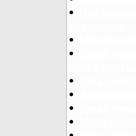
Организац
перевозок
Микроавто
Заказ мик
пассажирск
Заказ мик
Аренда авт
Заказ мик
Микроавто
Заказ микр