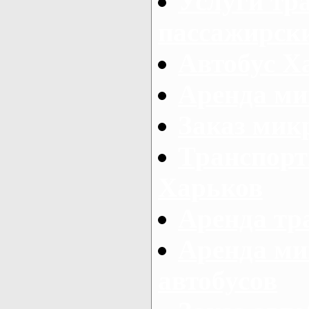
Услуги тр
пассажирски
Автобус Х
Аренда ми
Заказ мик
Транспорт
Харьков
Аренда тр
Аренда ми
автобусов