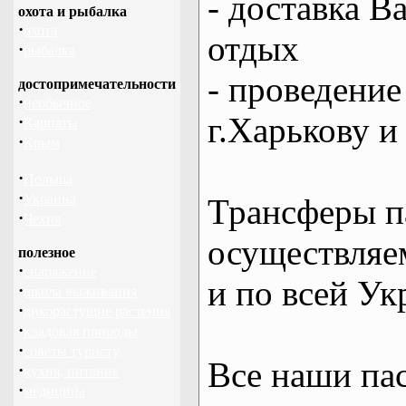
- доставка В
охота и рыбалка
·
охота
отдых
·
рыбалка
- проведение
достопримечательности
·
необычное
г.Харькову и
·
Карпаты
·
Крым
·
Польша
·
Украина
Трансферы п
·
Чехия
осуществляем
полезное
·
снаряжение
и по всей Ук
·
школа выживания
·
дикорастущие растения
·
кладовая природы
·
советы туристу
Все наши па
·
кухня, питание
·
медицина