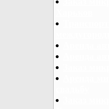
Заказ мик
Харьков
Транспорт
междугород
Аренда авт
Аренда авт
Заказ микр
Аренда ми
свадьбу
Заказ микр