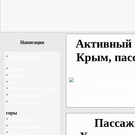
Активный о
Навигация
Крым, пас
·
Рейтинг сайтов
·
Главная
·
Форум
·
Клуб
·
Корпоративный отдых
·
Активный отдых
·
Детский туризм
горы
·
Пассаж
походы Крым
·
походы Украина
·
альпинизм