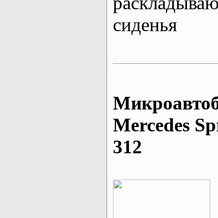
раскладыва
сиденья
Микроавтоб
Mеrcedes Sp
312