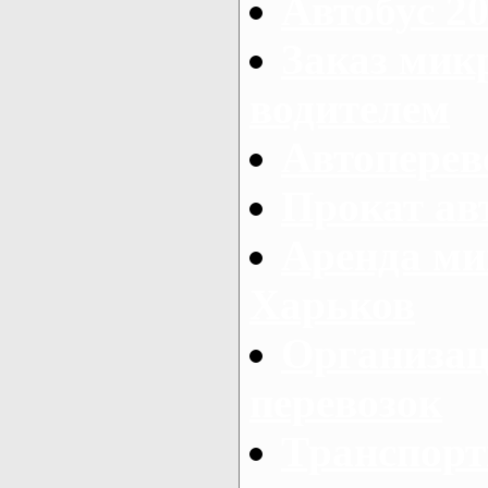
Автобус 20
Заказ мик
водителем
Автоперев
Прокат ав
Аренда ми
Харьков
Организац
перевозок
Транспорт