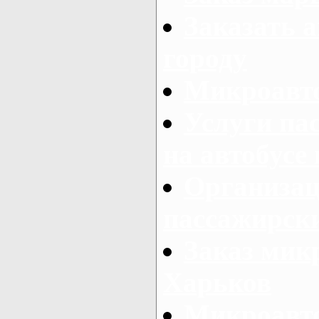
Заказать а
городу
Микроавто
Услуги па
на автобусе
Организац
пассажирски
Заказ микр
Харьков
Микроавто