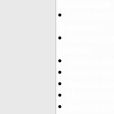
пассажиров
Заказ микр
Харьков
Заказать 
свадьбу
Аренда авт
Аренда ми
Аренда ав
Микроавтоб
Аренда авт