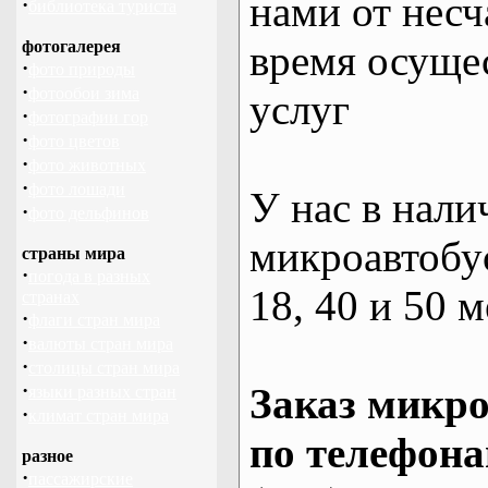
нами от несч
·
библиотека туриста
фотогалерея
время осуще
·
фото природы
·
фотообои зима
услуг
·
фотографии гор
·
фото цветов
·
фото животных
·
фото лошади
У нас в нали
·
фото дельфинов
микроавтобус
страны мира
·
погода в разных
18, 40 и 50 м
странах
·
флаги стран мира
·
валюты стран мира
·
столицы стран мира
·
Заказ микро
языки разных стран
·
климат стран мира
по телефона
разное
·
пассажирские