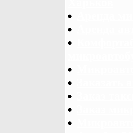
Харьков
Аренда ми
Аренда ав
Комфорта
микроавтоб
Микроавто
Заказать а
Заказ так
Заказ мик
Микроавто