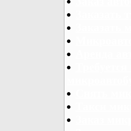
Заказ авто
Заказать 
Заказать 
Микроавто
Аренда авт
Требуется
микроавтоб
Снять мик
Такси мик
Заказ мик