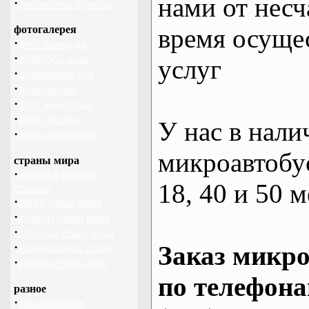
нами от несч
·
библиотека туриста
фотогалерея
время осуще
·
фото природы
·
фотообои зима
услуг
·
фотографии гор
·
фото цветов
·
фото животных
·
фото лошади
У нас в нали
·
фото дельфинов
микроавтобус
страны мира
·
погода в разных
18, 40 и 50 м
странах
·
флаги стран мира
·
валюты стран мира
·
столицы стран мира
·
Заказ микро
языки разных стран
·
климат стран мира
по телефона
разное
·
пассажирские