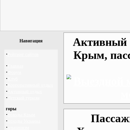
Активный о
Навигация
Крым, пас
·
Рейтинг сайтов
·
Главная
·
Форум
·
Клуб
·
Корпоративный отдых
·
Активный отдых
·
Детский туризм
горы
·
Пассаж
походы Крым
·
походы Украина
·
альпинизм