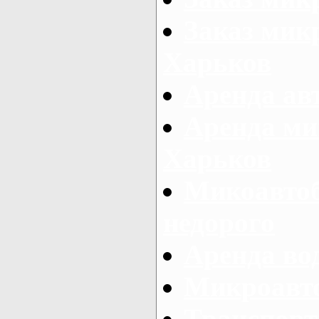
Заказ микр
Харьков
Аренда авт
Аренда ми
Харьков
Микоавтоб
недорого
Аренда во
Микроавто
Транспорт