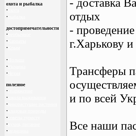
- доставка В
охота и рыбалка
·
охота
отдых
·
рыбалка
- проведение
достопримечательности
·
необычное
г.Харькову и
·
Карпаты
·
Крым
·
Польша
·
Украина
Трансферы п
·
Чехия
осуществляем
полезное
·
снаряжение
и по всей Ук
·
школа выживания
·
дикорастущие растения
·
кладовая природы
·
советы туристу
Все наши па
·
кухня, питание
·
медицина