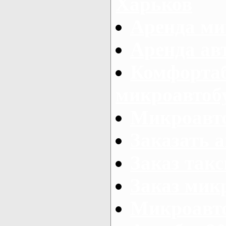
Харьков
Аренда ми
Аренда ав
Комфорта
микроавтоб
Микроавто
Заказать а
Заказ так
Заказ мик
Микроавто