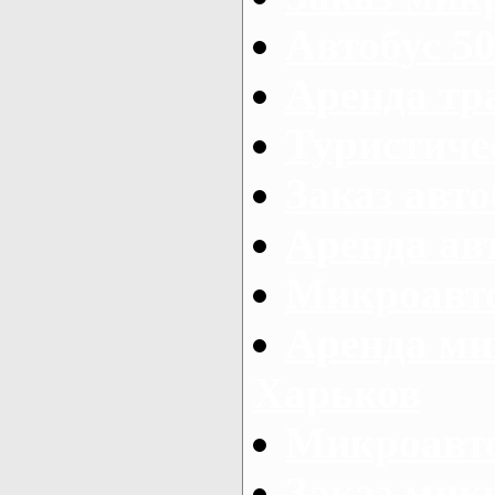
Автобус 50
Аренда тр
Туристиче
Заказ авто
Аренда ав
Микроавто
Аренда ми
Харьков
Микроавто
Заказ мик