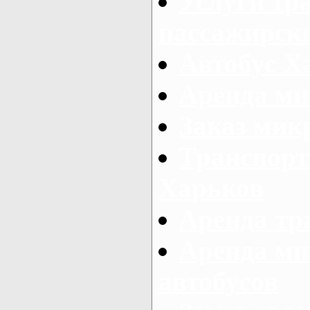
Услуги тр
пассажирски
Автобус Х
Аренда ми
Заказ мик
Транспорт
Харьков
Аренда тр
Аренда ми
автобусов