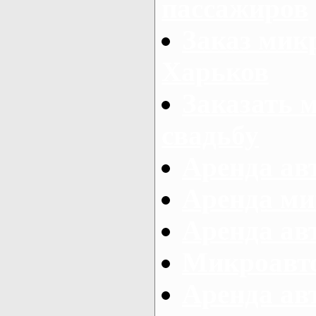
пассажиров
Заказ микр
Харьков
Заказать 
свадьбу
Аренда авт
Аренда ми
Аренда ав
Микроавтоб
Аренда авт