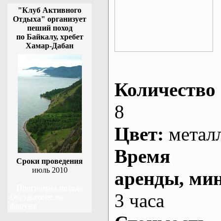
"Клуб Активного
Отдыха" организует
пеший поход
по Байкалу, хребет
Хамар-Дабан
Количество 
8
Цвет:
метал
Время
Сроки проведения
июль 2010
аренды
, ми
Программа похода
3 часа
Обсуждение на
форуме