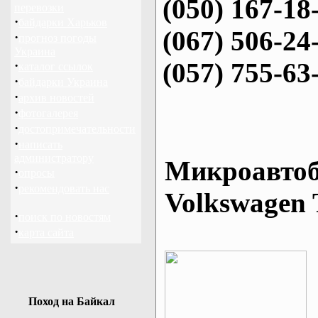
(050) 167-18
перевозки
·
байдарки Харьков
(067) 506-24
·
прогноз погоды
Украина
(057) 755-63
·
каталог ссылок
·
байдарки Украина
·
архив новостей
·
фотогалерея
·
достопримечательности
·
написать
администратору
Микроавтоб
·
опросы
·
рекомендовать нас
Volkswagen 
·
поиск по новостям
·
карта сайта
Поход на Байкал