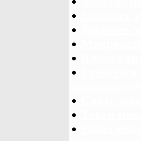
Заказ авто
Заказать 
Заказать 
Микроавто
Аренда авт
Требуется
микроавтоб
Снять мик
Такси мик
Заказ мик