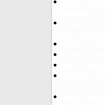
Заказ мик
Харьков
Транспорт
междугород
Аренда авт
Аренда авт
Заказ микр
Аренда ми
свадьбу
Заказ микр