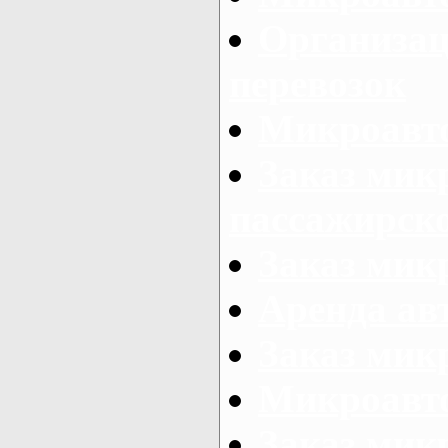
Организац
перевозок
Микроавто
Заказ мик
пассажирск
Заказ мик
Аренда авт
Заказ мик
Микроавто
Заказ микр