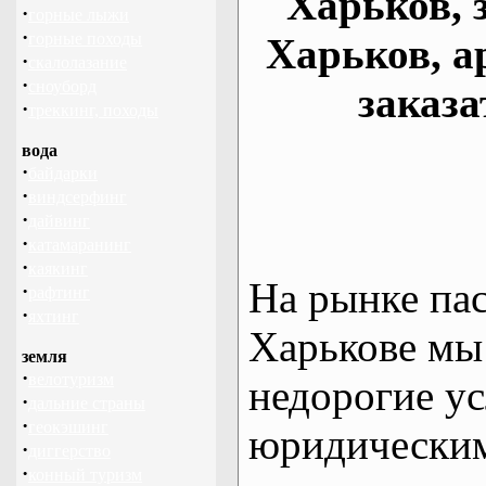
Харьков, 
·
горные лыжи
·
горные походы
Харьков, а
·
скалолазание
·
сноуборд
заказа
·
треккинг, походы
вода
·
байдарки
·
виндсерфинг
·
дайвинг
·
катамаранинг
·
каякинг
На рынке па
·
рафтинг
·
яхтинг
Харькове мы
земля
·
велотуризм
недорогие ус
·
дальние страны
·
геокэшинг
юридическим
·
диггерство
·
конный туризм