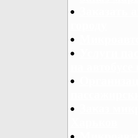
Заказать а
городу
Микроавто
Услуги па
на автобусе
Организац
пассажирски
Заказ микр
Харьков
Микроавто