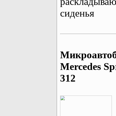
раскладыва
сиденья
Микроавтоб
Mеrcedes Sp
312