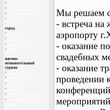
·
лыжный туризм
·
пешие путешествия
Мы решаем с
·
собачьи упряжки
·
спелеология
- встреча на 
город
аэропорту г.
·
гимнастика
·
ролики
- оказание 
·
скейтбординг
·
фитнес
свадебных м
научно-
познавательный
- оказание т
туризм
·
археология
проведении 
·
зеленый туризм
·
история
конференций
·
эзотерика
·
экологический туризм
мероприяти
·
этнографический
туризм