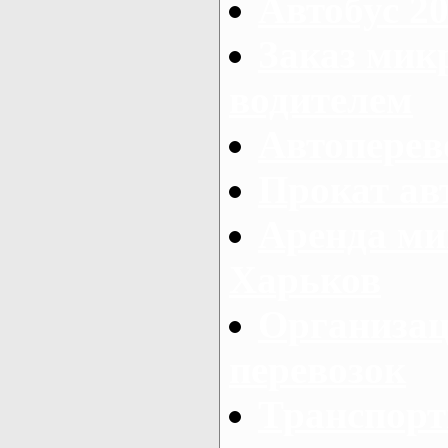
Автобус 20
Заказ мик
водителем
Автоперев
Прокат ав
Аренда ми
Харьков
Организац
перевозок
Транспорт