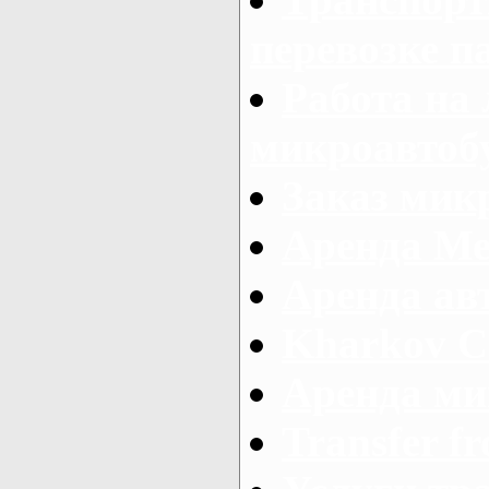
перевозке п
Работа на
микроавтоб
Заказ микр
Аренда Ме
Аренда авт
Kharkov C
Аренда ми
Transfer fr