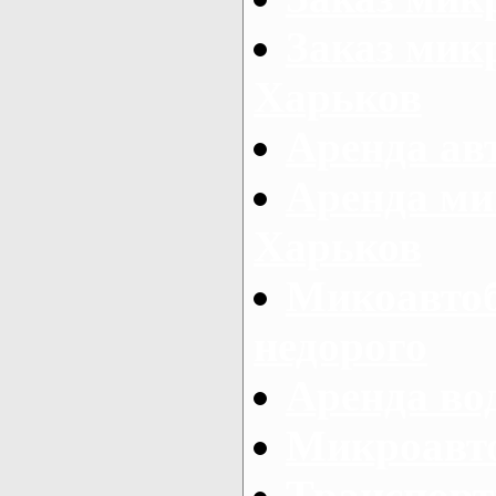
Заказ микр
Харьков
Аренда авт
Аренда ми
Харьков
Микоавтоб
недорого
Аренда во
Микроавто
Транспорт