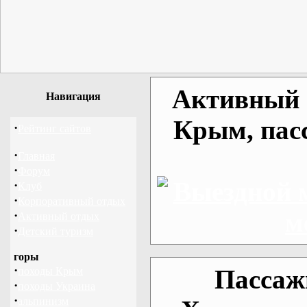
Активный о
Навигация
Крым, пас
·
Рейтинг сайтов
·
Главная
·
Форум
·
Клуб
·
Корпоративный отдых
·
Активный отдых
·
Детский туризм
горы
·
Пассаж
походы Крым
·
походы Украина
·
альпинизм