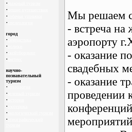
·
лыжный туризм
·
пешие путешествия
Мы решаем с
·
собачьи упряжки
·
спелеология
- встреча на 
город
аэропорту г.
·
гимнастика
·
ролики
- оказание 
·
скейтбординг
·
фитнес
свадебных м
научно-
познавательный
- оказание т
туризм
·
археология
проведении 
·
зеленый туризм
·
история
конференций
·
эзотерика
·
экологический туризм
мероприяти
·
этнографический
туризм