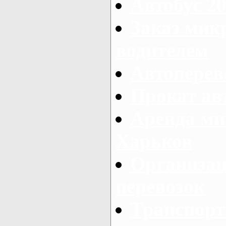
Автобус 20
Заказ мик
водителем
Автоперев
Прокат ав
Аренда ми
Харьков
Организац
перевозок
Транспорт