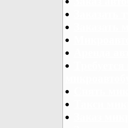
Заказ авто
Заказать 
Заказать 
Микроавто
Аренда авт
Требуется
микроавтоб
Снять мик
Такси мик
Заказ мик