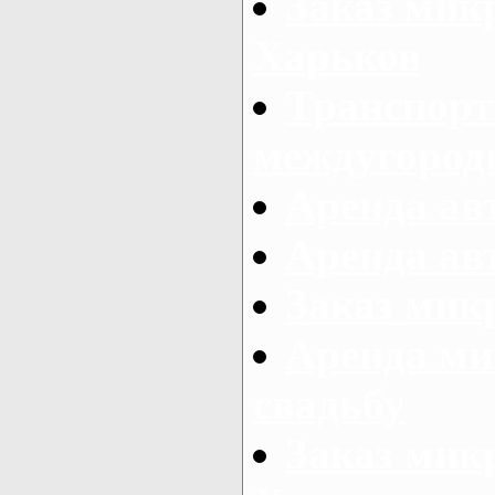
Заказ мик
Харьков
Транспорт
междугород
Аренда авт
Аренда авт
Заказ микр
Аренда ми
свадьбу
Заказ микр