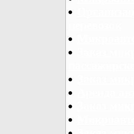
Организац
перевозок
Микроавто
Заказ мик
пассажирск
Заказ мик
Аренда авт
Заказ мик
Микроавто
Заказ микр