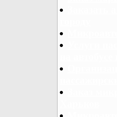
Заказать а
городу
Микроавто
Услуги па
на автобусе
Организац
пассажирски
Заказ микр
Харьков
Микроавто