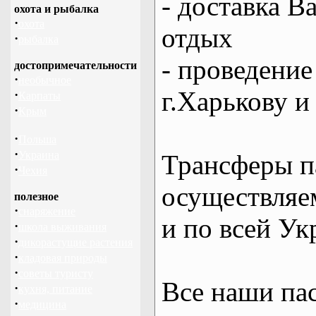
- доставка В
охота и рыбалка
·
охота
отдых
·
рыбалка
- проведение
достопримечательности
·
необычное
г.Харькову и
·
Карпаты
·
Крым
·
Польша
·
Украина
Трансферы п
·
Чехия
осуществляем
полезное
·
снаряжение
и по всей Ук
·
школа выживания
·
дикорастущие растения
·
кладовая природы
·
советы туристу
Все наши па
·
кухня, питание
·
медицина