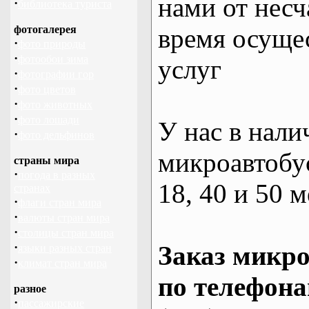
нами от несч
·
библиотека туриста
фотогалерея
время осуще
·
фото природы
·
фотообои зима
услуг
·
фотографии гор
·
фото цветов
·
фото животных
·
фото лошади
У нас в нали
·
фото дельфинов
микроавтобус
страны мира
·
погода в разных
18, 40 и 50 м
странах
·
флаги стран мира
·
валюты стран мира
·
столицы стран мира
·
Заказ микро
языки разных стран
·
климат стран мира
по телефона
разное
·
пассажирские