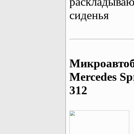
раскладыва
сиденья
Микроавтоб
Mеrcedes Sp
312