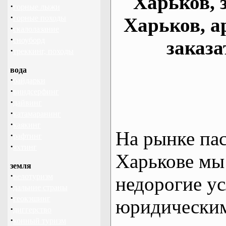
Харьков, 
·
горные лыжи
·
горные походы
Харьков, а
·
скалолазание
·
сноуборд
заказа
·
треккинг, походы
вода
·
байдарки
·
виндсерфинг
·
дайвинг
·
катамаранинг
·
каякинг
На рынке па
·
рафтинг
·
яхтинг
Харькове мы
земля
·
велотуризм
недорогие ус
·
дальние страны
·
геокэшинг
юридическим
·
диггерство
·
конный туризм