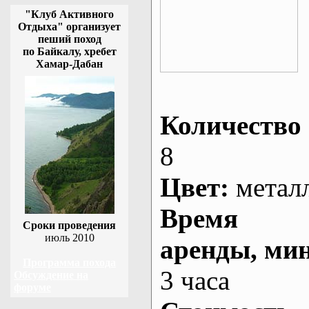
"Клуб Активного
Отдыха" организует
пеший поход
по Байкалу, хребет
Хамар-Дабан
Количество 
8
Цвет:
метал
Время
Сроки проведения
июль 2010
аренды
, ми
Программа похода
3 часа
Обсуждение на
форуме