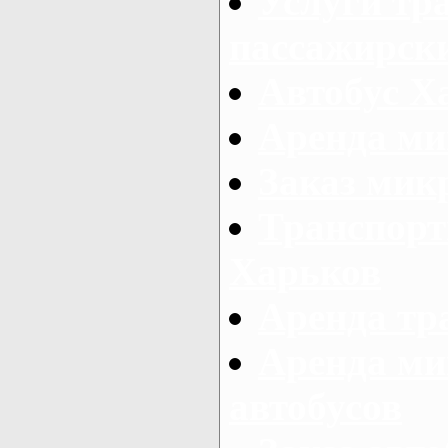
Услуги тр
пассажирски
Автобус Х
Аренда ми
Заказ мик
Транспорт
Харьков
Аренда тр
Аренда ми
автобусов