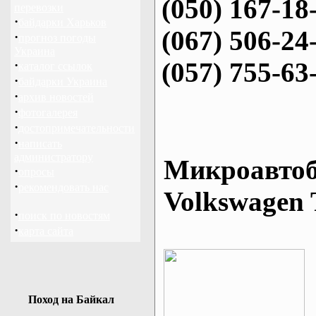
(050) 167-18
перевозки
·
байдарки Харьков
(067) 506-24
·
прогноз погоды
Украина
(057) 755-63
·
каталог ссылок
·
байдарки Украина
·
архив новостей
·
фотогалерея
·
достопримечательности
·
написать
администратору
Микроавтоб
·
опросы
·
рекомендовать нас
Volkswagen 
·
поиск по новостям
·
карта сайта
Поход на Байкал