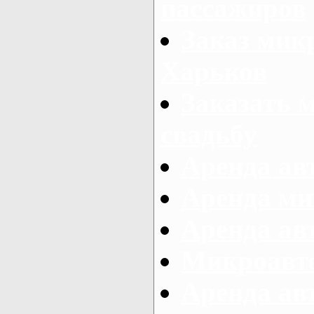
пассажиров
Заказ микр
Харьков
Заказать 
свадьбу
Аренда авт
Аренда ми
Аренда ав
Микроавтоб
Аренда авт