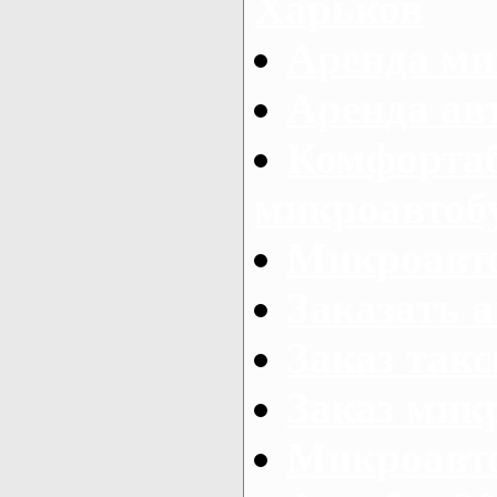
Харьков
Аренда ми
Аренда ав
Комфорта
микроавтоб
Микроавто
Заказать а
Заказ так
Заказ мик
Микроавто