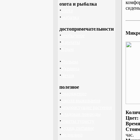
комфо
охота и рыбалка
сидень
·
охота
·
рыбалка
достопримечательности
Микроа
·
необычное
·
Карпаты
·
Крым
·
Польша
·
Украина
·
Чехия
полезное
·
снаряжение
·
школа выживания
·
дикорастущие растения
Колич
·
кладовая природы
Цвет:
·
советы туристу
Время
·
кухня, питание
Стоим
·
медицина
час.