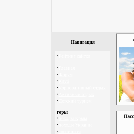
Навигация
·
Рейтинг сайтов
·
Главная
·
Форум
·
Клуб
·
Корпоративный отдых
·
Активный отдых
·
Детский туризм
горы
Пасс
·
походы Крым
·
походы Украина
·
альпинизм