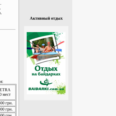
.
.
р
,
Активный отдых
я:
ETRA
0 мест
00 грн.
00 грн.
00 грн.