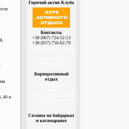
Горячий актив Клуба
огие
Контакты
+38 (067) 724-52-13
й,
+38 (057) 750-62-79
info@activeclub.com.ua
activeclub В
КОНТАКТЕ
й
Корпоративный
отдых
емя
О корпоративном
отдыхе
Корпоративный отдых
, 40 и
на байдарках
Сплавы на байдарках
и катамаранах