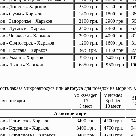
ов - Донецк - Харьков
2300 грн.
3150 грн.
63
ов - Сумы - Харьков
1400 грн.
1800 грн.
36
ов - Запорожье - Харьков
2100 грн.
2900 грн.
56
ов - Луганск - Харьков
2400 грн.
3300 грн.
67
ов - Черкассы - Харьков
2900 грн.
4000 грн.
81
ов - Святогорск - Харьков
1200 грн.
1600 грн.
31
ов - Полтава - Харьков
975 грн.
1350 грн.
27
ов - Умань - Харьков
3900 грн.
5400 грн
105
ов - Львов - Харьков
6850 грн.
9500 грн
190
сть заказа микроавтобуса или автобуса для поездок на море из Х
Volkswagen
Mercedes
S
ут поездки:
T5
Sprinter
4
8 мест
18 мест
Азовское море
в - Геническ - Харьков
3400 грн.
4700 грн.
94
в - Бердянск - Харьков
3400 грн.
4700 грн.
94
ов - Кирилловка - Харьков
3400 грн.
4700 грн.
94