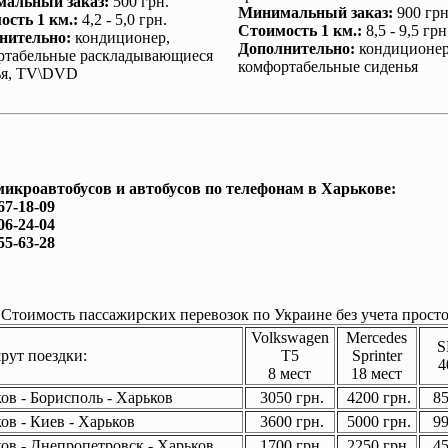
альный заказ
:
500 грн.
Минимальный заказ
:
900 грн
ость 1 км.
:
4,2 - 5,0 грн.
Стоимость 1 км.
:
8,5 - 9,5 грн
нительно
:
кондиционер
,
Дополнительно
:
кондиционе
ртабельные раскладывающиеся
комфортабельные сиденья
ья, TV\DVD
микроавтобусов и автобусов по телефонам в Харькове:
67-18-09
06-24-04
55-63-28
Стоимость пассажирских перевозок по Украине без учета просто
Volkswagen
Mercedes
S
ут поездки:
T5
Sprinter
4
8 мест
18 мест
ов - Борисполь - Харьков
3050 грн.
4200 грн.
85
ов - Киев - Харьков
3600 грн.
5000 грн.
99
ов - Днепропетровск - Харьков
1700 грн.
2250 грн.
45