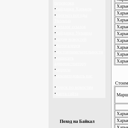
перевозки
Харьк
·
байдарки Харьков
Харьк
·
прогноз погоды
Харьк
Украина
·
каталог ссылок
Харьк
·
байдарки Украина
Харьк
·
архив новостей
Харьк
·
фотогалерея
Харьк
·
достопримечательности
Харьк
·
написать
Харьк
администратору
·
опросы
·
рекомендовать нас
Стоимо
·
поиск по новостям
·
карта сайта
Маршр
Харько
Харько
Поход на Байкал
Харьк