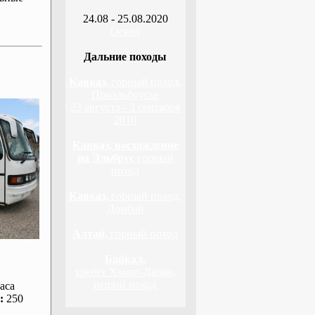
24.08 - 25.08.2020
Оскол
Дальние походы
Кавказ,
горный поход,
Приэльбрусье
23 августа - 3 сентября
2010
Кавказ, восхождение
на Эльбрус
горный
поход
Кавказ,
горный поход,
Домбай
Алтай,
горный поход
Байкал,
хребет Хамар-Дабан,
пеший поход
аса
:
250