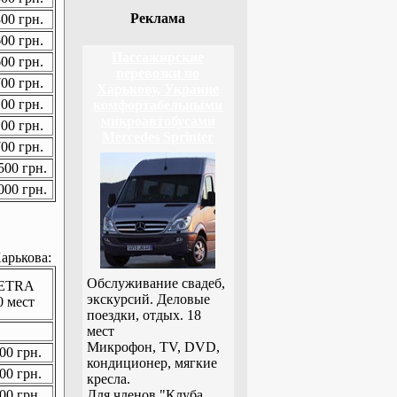
Реклама
00 грн.
00 грн.
Пассажирские
00 грн.
перевозки по
00 грн.
Харькову, Украине
00 грн.
комфортабельными
микроавтобусами
00 грн.
Mercedes Sprinter
00 грн.
00 грн.
00 грн.
арькова:
Обслуживание свадеб,
ETRA
экскурсий. Деловые
0 мест
поездки, отдых. 18
мест
Микрофон, TV, DVD,
00 грн.
кондиционер, мягкие
00 грн.
кресла.
00 грн.
Для членов "Клуба