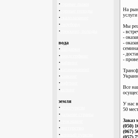
·
горные лыжи
На рын
·
горные походы
услуги
·
скалолазание
·
сноуборд
Мы реш
·
треккинг, походы
- встре
- оказ
вода
- оказ
·
семина
байдарки
- дост
·
виндсерфинг
- пров
·
дайвинг
·
катамаранинг
Трансф
·
Украин
каякинг
·
рафтинг
Все на
·
яхтинг
осущес
земля
У нас 
·
велотуризм
50 мест
·
дальние страны
·
Заказ 
геокэшинг
(050) 1
·
диггерство
(067) 5
·
конный туризм
(057) 7