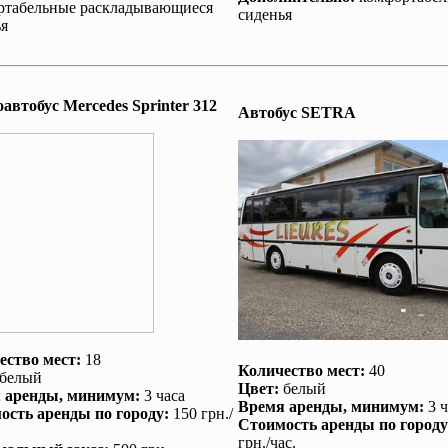
ртабельные раскладывающиеся
сиденья
я
втобус Mеrcedes Sprinter 312
Автобус SETRA
ество мест:
18
Количество мест:
40
белый
Цвет:
белый
 аренды
, минимум:
3 часа
Время аренды
, минимум:
3 ч
ость аренды по городу
:
150 грн./
Стоимость аренды по городу
грн./час.