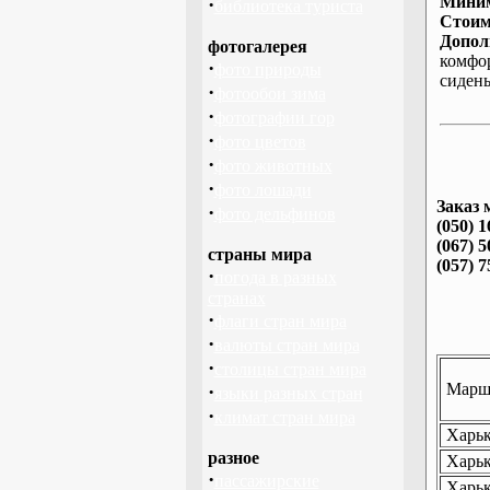
Миним
·
библиотека туриста
Стоим
Допол
фотогалерея
комфо
·
фото природы
сиден
·
фотообои зима
·
фотографии гор
·
фото цветов
·
фото животных
·
фото лошади
Заказ 
·
фото дельфинов
(050) 1
(067) 5
страны мира
(057) 7
·
погода в разных
странах
·
флаги стран мира
·
валюты стран мира
·
столицы стран мира
Маршр
·
языки разных стран
·
климат стран мира
Харьк
разное
Харьк
·
пассажирские
Харьк