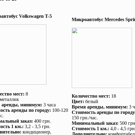
автобус Volkswagen T-5
Микроавтобус Mеrcedes Sprin
ество мест:
8
Количество мест:
18
металлик
Цвет:
белый
 аренды
, минимум:
3 часа
Время аренды
, минимум:
3 ч
ость аренды по городу
:
100-120
Стоимость аренды по городу
с.
150 грн./час.
альный заказ
:
400 грн.
Минимальный заказ
:
500 грн
ость 1 км.
:
3,2 - 3,5 грн.
Стоимость 1 км.
:
4,0 - 4,5 грн
нительно
:
кондиционер
,
Дополнительно
:
комфортабел