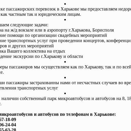
ке пассажирских перевозок в Харькове мы предоставляем недор
 как частным так и юридическим лицам.
аем следующие задачи:
ча на ж/д вокзале или в аэропорту г.Харькова, Борисполя
ание помощи по организации свадебных мероприятий
ание транспортных услуг при проведении концертов, конференци
ров и других мероприятий
авка Вашего коллектива на отдых
едение экскурсии по г.Харькову и области
еры пассажиров мы осуществляем как по Харькову, так и по все
е.
ши пассажиры застрахованны нами от несчастных случаев во вр
твления транспортных услуг
в наличии собственный парк микроавтобусов и автобусов на 8, 18
.
микроавтобусов и автобусов по телефонам в Харькове:
67-18-09
06-24-04
55-63-28