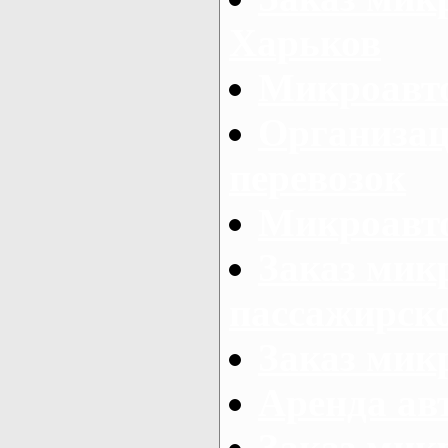
Харьков
Микроавто
Организац
перевозок
Микроавто
Заказ мик
пассажирск
Заказ мик
Аренда авт
Заказ мик