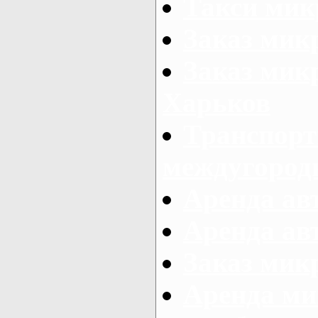
Такси мик
Заказ мик
Заказ мик
Харьков
Транспорт
междугород
Аренда авт
Аренда авт
Заказ микр
Аренда ми