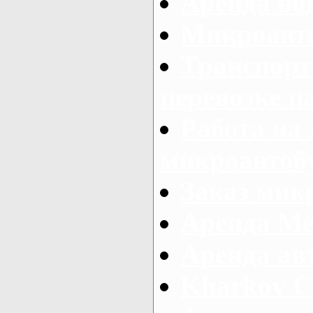
Аренда во
Микроавто
Транспорт
перевозке п
Работа на
микроавтоб
Заказ микр
Аренда Ме
Аренда авт
Kharkov C