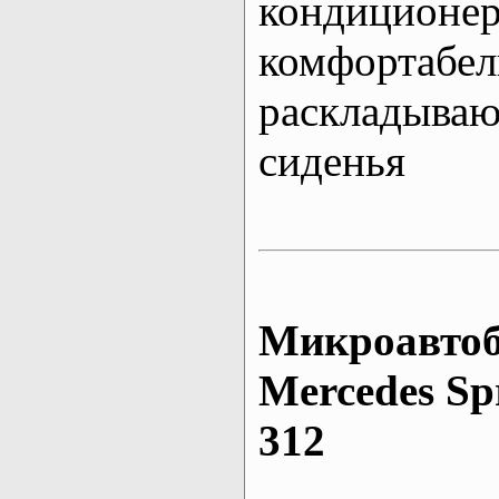
кондиционе
комфортабе
раскладыва
сиденья
Микроавтоб
Mеrcedes Sp
312