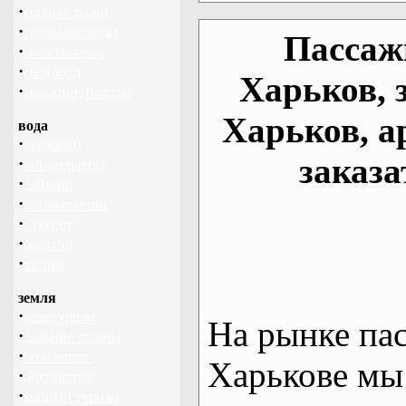
·
горные лыжи
·
горные походы
Пассаж
·
скалолазание
·
сноуборд
Харьков, 
·
треккинг, походы
Харьков, а
вода
·
байдарки
заказа
·
виндсерфинг
·
дайвинг
·
катамаранинг
·
каякинг
·
рафтинг
·
яхтинг
земля
·
велотуризм
На рынке па
·
дальние страны
·
геокэшинг
Харькове мы
·
диггерство
·
конный туризм