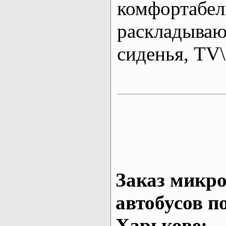
комфортабе
раскладыва
сиденья, T
Заказ микро
автобусов п
Харькове: