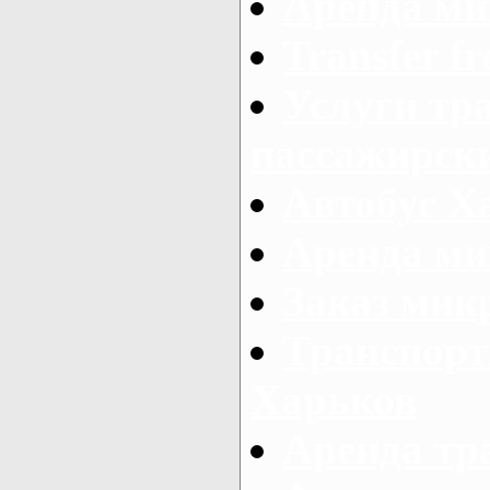
Аренда ми
Transfer fr
Услуги тр
пассажирски
Автобус Х
Аренда ми
Заказ мик
Транспорт
Харьков
Аренда тр