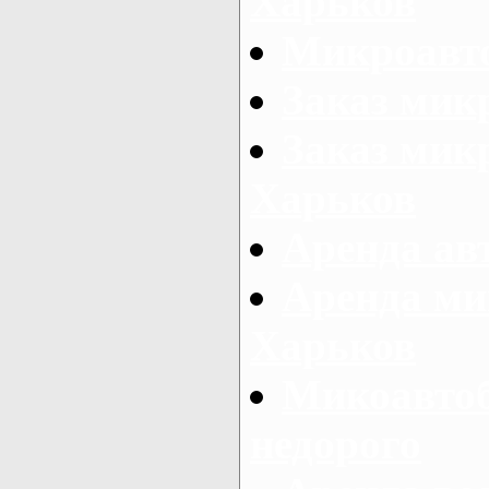
Харьков
Микроавто
Заказ мик
Заказ микр
Харьков
Аренда авт
Аренда ми
Харьков
Микоавтоб
недорого