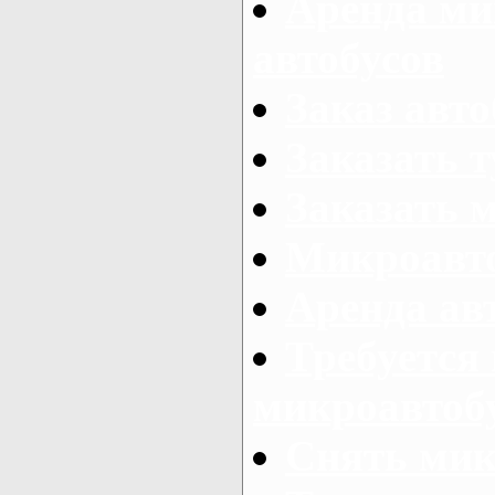
Аренда ми
автобусов
Заказ авто
Заказать 
Заказать 
Микроавто
Аренда авт
Требуется
микроавтоб
Снять мик