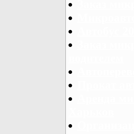
Заказ мик
Микроавто
Автобус 20
Заказ мик
водителем
Автоперев
Прокат ав
Аренда ми
Харьков
Организац