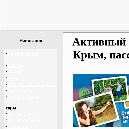
Активный о
Навигация
Крым, пас
·
Рейтинг сайтов
·
Главная
·
Форум
·
Клуб
·
Корпоративный отдых
·
Активный отдых
·
Детский туризм
горы
·
походы Крым
·
походы Украина
·
альпинизм