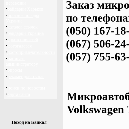
Заказ микро
перевозки
·
байдарки Харьков
по телефона
·
прогноз погоды
Украина
·
каталог ссылок
(050) 167-18
·
байдарки Украина
·
архив новостей
(067) 506-24
·
фотогалерея
·
достопримечательности
(057) 755-63
·
написать
администратору
·
опросы
·
рекомендовать нас
·
поиск по новостям
Микроавтоб
·
карта сайта
Volkswagen 
Поход на Байкал