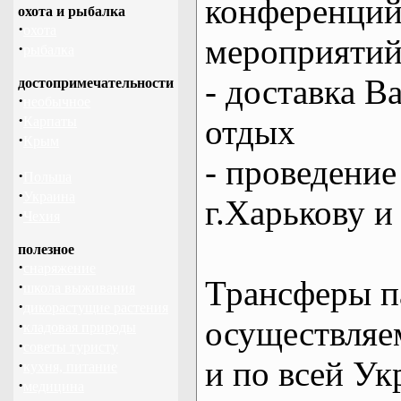
конференций
охота и рыбалка
·
охота
мероприяти
·
рыбалка
- доставка В
достопримечательности
·
необычное
·
отдых
Карпаты
·
Крым
- проведение
·
Польша
·
Украина
г.Харькову и
·
Чехия
полезное
·
снаряжение
Трансферы п
·
школа выживания
·
дикорастущие растения
осуществляем
·
кладовая природы
·
советы туристу
и по всей Ук
·
кухня, питание
·
медицина