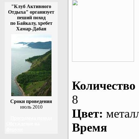
"Клуб Активного
Отдыха" организует
пеший поход
по Байкалу, хребет
Хамар-Дабан
Количество 
8
Сроки проведения
июль 2010
Цвет:
метал
Программа похода
Время
Обсуждение на
форуме