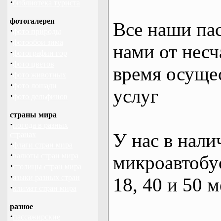
·
библиотека туриста
фотогалерея
Все наши па
·
фото природы
·
фотообои зима
нами от несч
·
фотографии гор
·
фото цветов
время осуще
·
фото животных
·
фото лошади
услуг
·
фото дельфинов
страны мира
·
погода в разных
У нас в нали
странах
·
флаги стран мира
·
валюты стран мира
микроавтобус
·
столицы стран мира
·
языки разных стран
18, 40 и 50 м
·
климат стран мира
разное
·
пассажирские