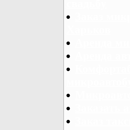
свадьбу
Заказ микр
Харьков
Аренда ми
Аренда ав
Комфорта
микроавтоб
Микроавто
Заказать а
Заказ так