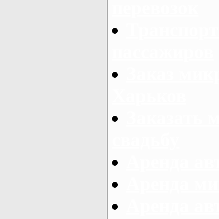
перевозок
Транспорт
пассажиров
Заказ микр
Харьков
Заказать 
свадьбу
Аренда авт
Аренда ми
Аренда ав