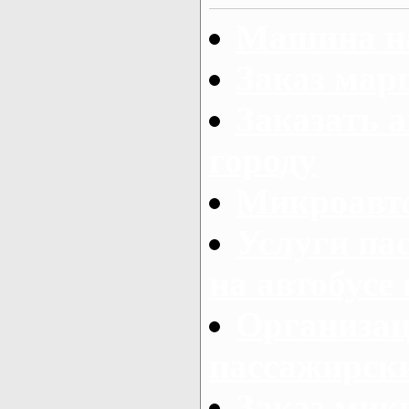
Машина на
Заказ мар
Заказать а
городу
Микроавто
Услуги па
на автобусе
Организац
пассажирски
Заказ микр