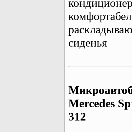
кондиционе
комфортабе
раскладыва
сиденья
Микроавтоб
Mеrcedes Sp
312