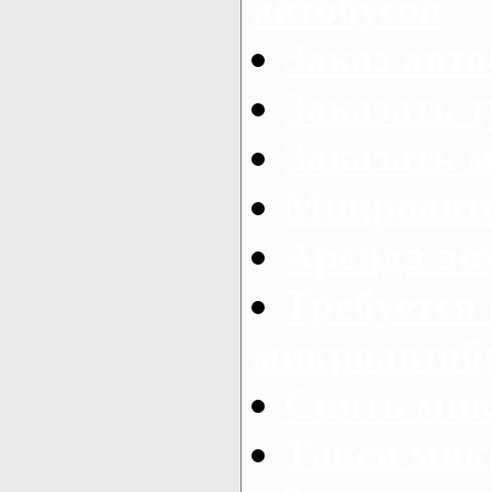
автобусов
Заказ авто
Заказать 
Заказать 
Микроавто
Аренда авт
Требуется
микроавтоб
Снять мик
Такси мик