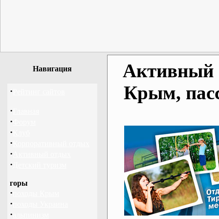
Активный о
Навигация
Крым, пас
·
Рейтинг сайтов
·
Главная
·
Форум
·
Клуб
·
Корпоративный отдых
·
Активный отдых
·
Детский туризм
горы
·
походы Крым
·
походы Украина
·
альпинизм