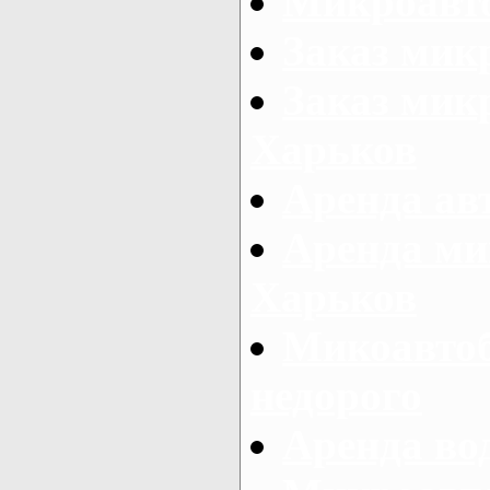
Микроавто
Заказ мик
Заказ микр
Харьков
Аренда авт
Аренда ми
Харьков
Микоавтоб
недорого
Аренда во