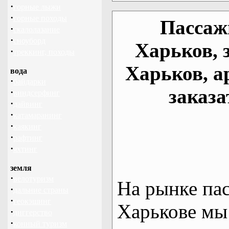
·
горные лыжи
·
горные походы
Пассаж
·
скалолазание
·
сноуборд
Харьков, 
·
треккинг, походы
Харьков, а
вода
·
байдарки
заказа
·
виндсерфинг
·
дайвинг
·
катамаранинг
·
каякинг
·
рафтинг
·
яхтинг
земля
·
велотуризм
На рынке па
·
дальние страны
·
геокэшинг
Харькове мы
·
диггерство
·
конный туризм