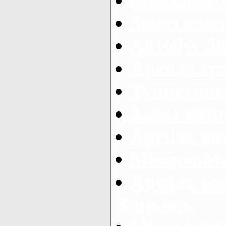
Заказ микр
Автобус 50
Аренда тр
Туристиче
Заказ авто
Аренда ав
Микроавто
Аренда ми
Харьков