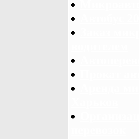
Микроавто
Автобус 20
Заказ мик
водителем
Автоперев
Прокат ав
Аренда ми
Харьков
Организац
перевозок