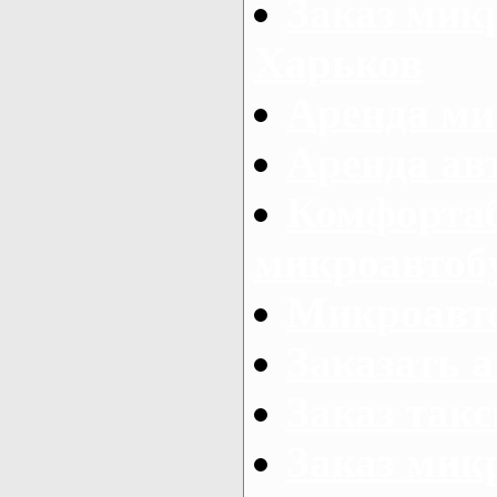
Заказ микр
Харьков
Аренда ми
Аренда ав
Комфорта
микроавтоб
Микроавто
Заказать а
Заказ так
Заказ мик