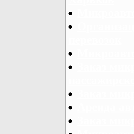
Микроавто
Организац
перевозок
Микроавто
Заказ мик
пассажирск
Заказ мик
Аренда авт
Заказ мик
Микроавто