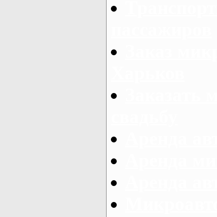
Транспорт
пассажиров
Заказ микр
Харьков
Заказать 
свадьбу
Аренда авт
Аренда ми
Аренда ав
Микроавтоб