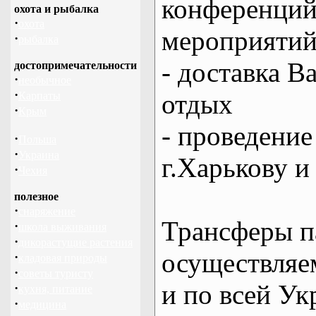
конференций
охота и рыбалка
·
охота
мероприяти
·
рыбалка
- доставка В
достопримечательности
·
необычное
·
отдых
Карпаты
·
Крым
- проведение
·
Польша
·
Украина
г.Харькову и
·
Чехия
полезное
·
снаряжение
Трансферы п
·
школа выживания
·
дикорастущие растения
осуществляем
·
кладовая природы
·
советы туристу
и по всей Ук
·
кухня, питание
·
медицина