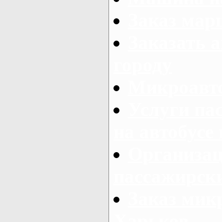
Заказ мар
Заказать а
городу
Микроавто
Услуги па
на автобусе
Организац
пассажирски
Заказ микр
Харьков