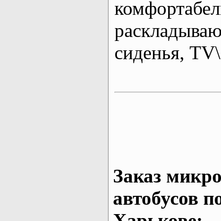
комфортабе
раскладыва
сиденья, T
Заказ микро
автобусов п
Харькове: