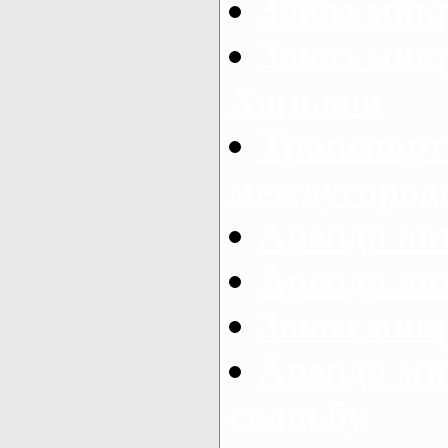
Заказ мик
Заказ мик
Харьков
Транспорт
междугород
Аренда авт
Аренда авт
Заказ микр
Аренда ми
свадьбу