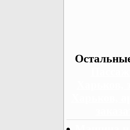
Остальные
Пассаж
Харьков, 
Харьков, а
заказа
Машина на