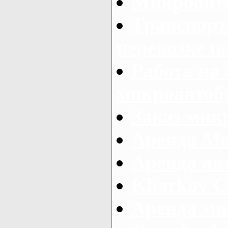
Микроавто
Транспорт
перевозке п
Работа на
микроавтоб
Заказ микр
Аренда Ме
Аренда авт
Kharkov C
Аренда ми