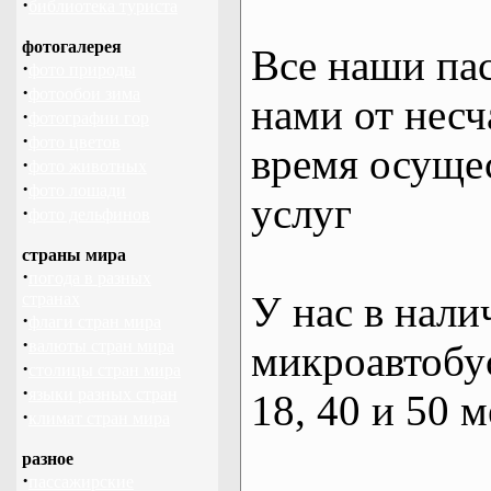
·
библиотека туриста
фотогалерея
Все наши па
·
фото природы
·
фотообои зима
нами от несч
·
фотографии гор
·
фото цветов
время осуще
·
фото животных
·
фото лошади
услуг
·
фото дельфинов
страны мира
·
погода в разных
У нас в нали
странах
·
флаги стран мира
·
валюты стран мира
микроавтобус
·
столицы стран мира
·
языки разных стран
18, 40 и 50 м
·
климат стран мира
разное
·
пассажирские