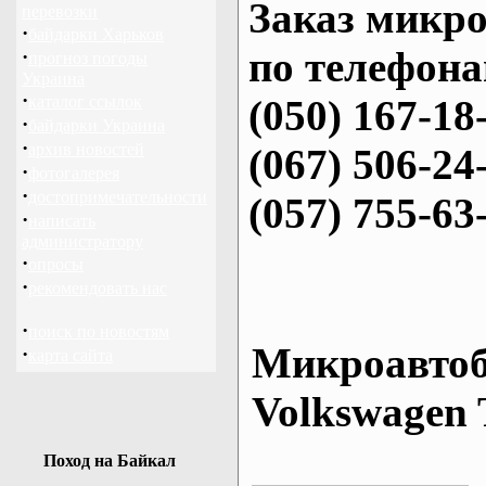
Заказ микро
перевозки
·
байдарки Харьков
по телефона
·
прогноз погоды
Украина
·
каталог ссылок
(050) 167-18
·
байдарки Украина
·
архив новостей
(067) 506-24
·
фотогалерея
·
достопримечательности
(057) 755-63
·
написать
администратору
·
опросы
·
рекомендовать нас
·
поиск по новостям
Микроавтоб
·
карта сайта
Volkswagen 
Поход на Байкал