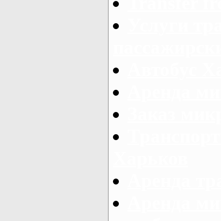
Transfer fr
Услуги тр
пассажирски
Автобус Х
Аренда ми
Заказ мик
Транспорт
Харьков
Аренда тр
Аренда ми