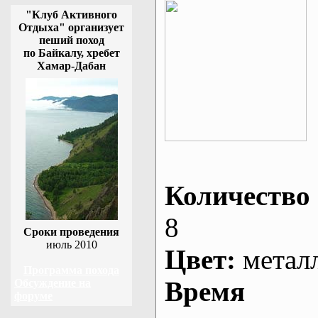
"Клуб Активного
Отдыха" организует
пеший поход
по Байкалу, хребет
Хамар-Дабан
Количество 
8
Сроки проведения
июль 2010
Цвет:
метал
Программа похода
Время
Обсуждение на
форуме