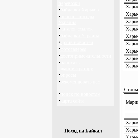
перевозки
Харьк
·
байдарки Харьков
Харьк
·
прогноз погоды
Харьк
Украина
·
каталог ссылок
Харьк
·
байдарки Украина
Харьк
·
архив новостей
Харьк
·
фотогалерея
Харьк
·
достопримечательности
Харьк
·
написать
Харьк
администратору
·
опросы
·
рекомендовать нас
Стоимо
·
поиск по новостям
·
карта сайта
Маршр
Харько
Харько
Поход на Байкал
Харьк