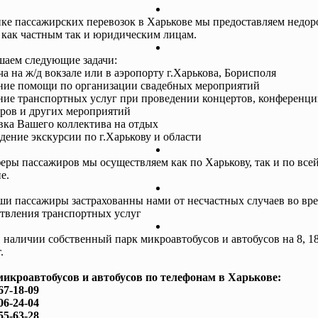
ке пассажирских перевозок в Харькове мы предоставляем недор
 как частным так и юридическим лицам.
аем следующие задачи:
ча на ж/д вокзале или в аэропорту г.Харькова, Борисполя
ание помощи по организации свадебных мероприятий
ание транспортных услуг при проведении концертов, конференци
ров и других мероприятий
авка Вашего коллектива на отдых
едение экскурсии по г.Харькову и области
еры пассажиров мы осуществляем как по Харькову, так и по все
е.
ши пассажиры застрахованны нами от несчастных случаев во вр
твления транспортных услуг
в наличии собственный парк микроавтобусов и автобусов на 8, 18
.
микроавтобусов и автобусов по телефонам в Харькове:
67-18-09
06-24-04
55-63-28