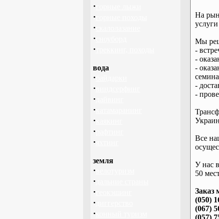
·
горные лыжи
На рын
·
горные походы
услуги
·
скалолазание
·
сноуборд
Мы реш
·
треккинг, походы
- встре
- оказ
вода
- оказ
·
семина
байдарки
- дост
·
виндсерфинг
- пров
·
дайвинг
·
катамаранинг
Трансф
·
Украин
каякинг
·
рафтинг
Все на
·
яхтинг
осущес
земля
У нас 
·
велотуризм
50 мест
·
дальние страны
·
Заказ 
геокэшинг
(050) 1
·
диггерство
(067) 5
·
конный туризм
(057) 7