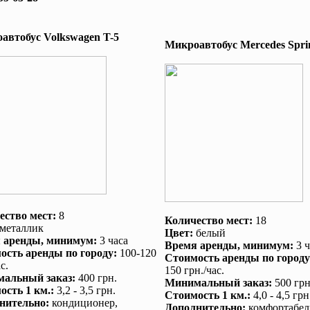
автобус Volkswagen T-5
Микроавтобус Mеrcedes Sprin
ество мест:
8
Количество мест:
18
металлик
Цвет:
белый
 аренды
, минимум:
3 часа
Время аренды
, минимум:
3 ч
ость аренды по городу
:
100-120
Стоимость аренды по городу
с.
150 грн./час.
альный заказ
:
400 грн.
Минимальный заказ
:
500 грн
ость 1 км.
:
3,2 - 3,5 грн.
Стоимость 1 км.
:
4,0 - 4,5 грн
нительно
:
кондиционер
,
Дополнительно
:
комфортабел