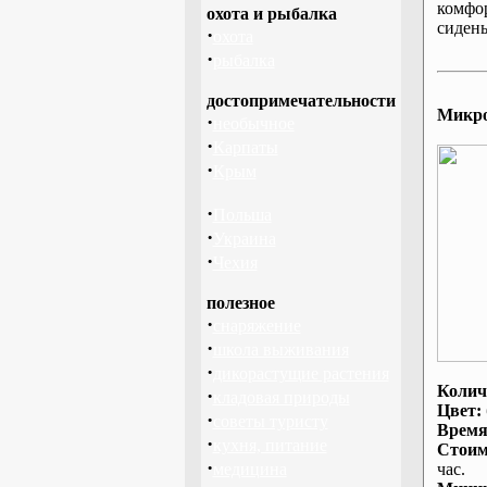
комфо
охота и рыбалка
сидень
·
охота
·
рыбалка
достопримечательности
Микроа
·
необычное
·
Карпаты
·
Крым
·
Польша
·
Украина
·
Чехия
полезное
·
снаряжение
·
школа выживания
·
дикорастущие растения
Колич
·
кладовая природы
Цвет:
·
советы туристу
Время
·
кухня, питание
Стоим
·
медицина
час.