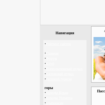
Навигация
·
Рейтинг сайтов
·
Главная
·
Форум
·
Клуб
·
Корпоративный отдых
·
Активный отдых
·
Детский туризм
горы
Пасс
·
походы Крым
·
походы Украина
·
альпинизм