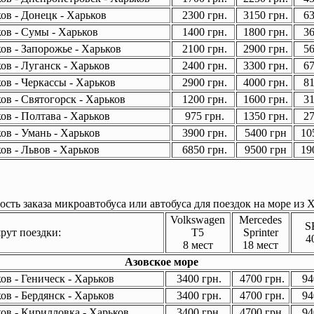
ов - Донецк - Харьков
2300 грн.
3150 грн.
63
ов - Сумы - Харьков
1400 грн.
1800 грн.
36
ов - Запорожье - Харьков
2100 грн.
2900 грн.
56
ов - Луганск - Харьков
2400 грн.
3300 грн.
67
ов - Черкассы - Харьков
2900 грн.
4000 грн.
81
ов - Святогорск - Харьков
1200 грн.
1600 грн.
31
ов - Полтава - Харьков
975 грн.
1350 грн.
27
ов - Умань - Харьков
3900 грн.
5400 грн
105
ов - Львов - Харьков
6850 грн.
9500 грн
190
сть заказа микроавтобуса или автобуса для поездок на море из Х
Volkswagen
Mercedes
S
ут поездки:
T5
Sprinter
4
8 мест
18 мест
Азовское море
в - Геническ - Харьков
3400 грн.
4700 грн.
94
в - Бердянск - Харьков
3400 грн.
4700 грн.
94
ов - Кирилловка - Харьков
3400 грн.
4700 грн.
94