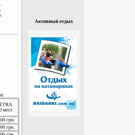
.
.
р
,
Активный отдых
я:
ETRA
0 мест
00 грн.
00 грн.
00 грн.