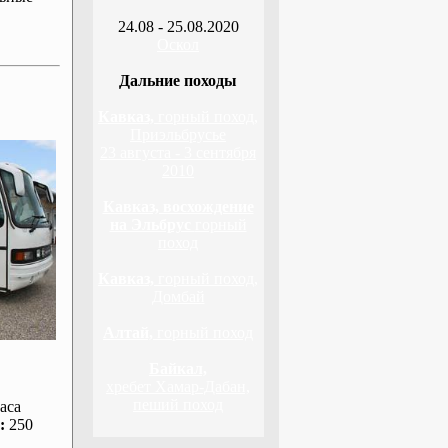
24.08 - 25.08.2020
Оскол
Дальние походы
Кавказ,
горный поход,
Приэльбрусье
23 августа - 3 сентября
2010
Кавказ, восхождение
на Эльбрус
горный
поход
Кавказ,
горный поход,
Домбай
Алтай,
горный поход
Байкал,
хребет Хамар-Дабан,
пеший поход
аса
:
250