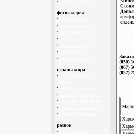
Миним
·
библиотека туриста
Стоим
Допол
фотогалерея
комфо
·
фото природы
сиден
·
фотообои зима
·
фотографии гор
·
фото цветов
·
фото животных
·
фото лошади
Заказ 
·
фото дельфинов
(050) 1
(067) 5
страны мира
(057) 7
·
погода в разных
странах
·
флаги стран мира
·
валюты стран мира
·
столицы стран мира
Маршр
·
языки разных стран
·
климат стран мира
Харьк
разное
Харьк
·
пассажирские
Харьк