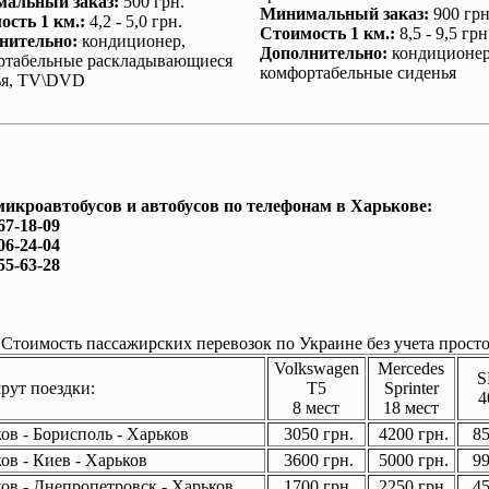
альный заказ
:
500 грн.
Минимальный заказ
:
900 грн
ость 1 км.
:
4,2 - 5,0 грн.
Стоимость 1 км.
:
8,5 - 9,5 грн
нительно
:
кондиционер
,
Дополнительно
:
кондиционе
ртабельные раскладывающиеся
комфортабельные сиденья
ья, TV\DVD
микроавтобусов и автобусов по телефонам в Харькове:
67-18-09
06-24-04
55-63-28
Стоимость пассажирских перевозок по Украине без учета просто
Volkswagen
Mercedes
S
ут поездки:
T5
Sprinter
4
8 мест
18 мест
ов - Борисполь - Харьков
3050 грн.
4200 грн.
85
ов - Киев - Харьков
3600 грн.
5000 грн.
99
ов - Днепропетровск - Харьков
1700 грн.
2250 грн.
45