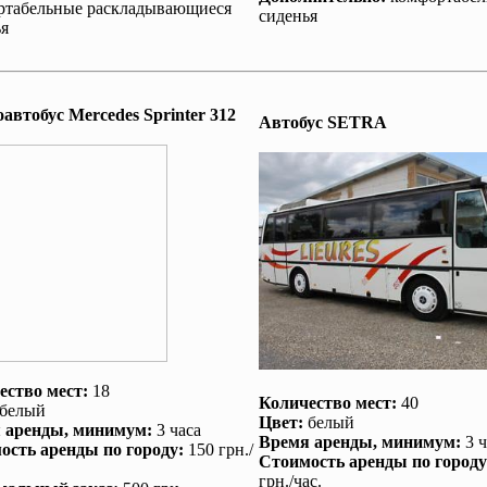
ртабельные раскладывающиеся
сиденья
я
втобус Mеrcedes Sprinter 312
Автобус SETRA
ество мест:
18
Количество мест:
40
белый
Цвет:
белый
 аренды
, минимум:
3 часа
Время аренды
, минимум:
3 ч
ость аренды по городу
:
150 грн./
Стоимость аренды по городу
грн./час.