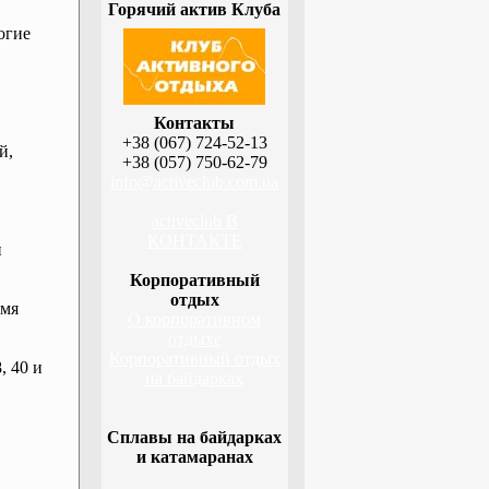
Горячий актив Клуба
огие
Контакты
+38 (067) 724-52-13
й,
+38 (057) 750-62-79
info@activeclub.com.ua
activeclub В
КОНТАКТЕ
й
Корпоративный
отдых
емя
О корпоративном
отдыхе
Корпоративный отдых
, 40 и
на байдарках
Сплавы на байдарках
и катамаранах