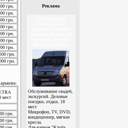
Реклама
00 грн.
00 грн.
Пассажирские
00 грн.
перевозки по
00 грн.
Харькову, Украине
00 грн.
комфортабельными
микроавтобусами
00 грн.
Mercedes Sprinter
00 грн.
00 грн.
00 грн.
арькова:
Обслуживание свадеб,
ETRA
экскурсий. Деловые
0 мест
поездки, отдых. 18
мест
Микрофон, TV, DVD,
00 грн.
кондиционер, мягкие
00 грн.
кресла.
00 грн.
Для членов "Клуба