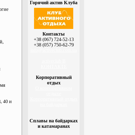
Горячий актив Клуба
огие
Контакты
+38 (067) 724-52-13
й,
+38 (057) 750-62-79
info@activeclub.com.ua
activeclub В
КОНТАКТЕ
й
Корпоративный
отдых
емя
О корпоративном
отдыхе
Корпоративный отдых
, 40 и
на байдарках
Сплавы на байдарках
и катамаранах