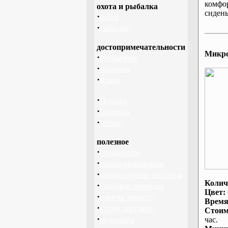
комфо
охота и рыбалка
сидень
·
охота
·
рыбалка
достопримечательности
Микроа
·
необычное
·
Карпаты
·
Крым
·
Польша
·
Украина
·
Чехия
полезное
·
снаряжение
·
школа выживания
·
дикорастущие растения
Колич
·
кладовая природы
Цвет:
·
советы туристу
Время
·
кухня, питание
Стоим
·
медицина
час.