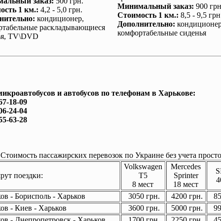
альный заказ
:
500 грн.
Минимальный заказ
:
900 грн
ость 1 км.
:
4,2 - 5,0 грн.
Стоимость 1 км.
:
8,5 - 9,5 грн
нительно
:
кондиционер
,
Дополнительно
:
кондиционе
ртабельные раскладывающиеся
комфортабельные сиденья
ья, TV\DVD
микроавтобусов и автобусов по телефонам в Харькове:
67-18-09
06-24-04
55-63-28
Стоимость пассажирских перевозок по Украине без учета просто
Volkswagen
Mercedes
S
ут поездки:
T5
Sprinter
4
8 мест
18 мест
ов - Борисполь - Харьков
3050 грн.
4200 грн.
85
ов - Киев - Харьков
3600 грн.
5000 грн.
99
ов - Днепропетровск - Харьков
1700 грн.
2250 грн.
45