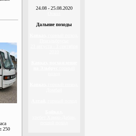
24.08 - 25.08.2020
Оскол
Дальние походы
Кавказ,
горный поход,
Приэльбрусье
23 августа - 3 сентября
2010
Кавказ, восхождение
на Эльбрус
горный
поход
Кавказ,
горный поход,
Домбай
Алтай,
горный поход
Байкал,
хребет Хамар-Дабан,
пеший поход
аса
:
250