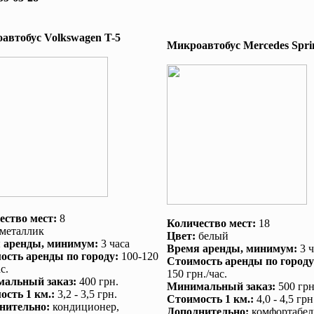
автобус Volkswagen T-5
Микроавтобус Mеrcedes Sprin
ество мест:
8
Количество мест:
18
металлик
Цвет:
белый
 аренды
, минимум:
3 часа
Время аренды
, минимум:
3 ч
ость аренды по городу
:
100-120
Стоимость аренды по городу
с.
150 грн./час.
альный заказ
:
400 грн.
Минимальный заказ
:
500 грн
ость 1 км.
:
3,2 - 3,5 грн.
Стоимость 1 км.
:
4,0 - 4,5 грн
нительно
:
кондиционер
,
Дополнительно
:
комфортабел