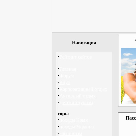
Навигация
·
Рейтинг сайтов
·
Главная
·
Форум
·
Клуб
·
Корпоративный отдых
·
Активный отдых
·
Детский туризм
горы
Пасс
·
походы Крым
·
походы Украина
·
альпинизм