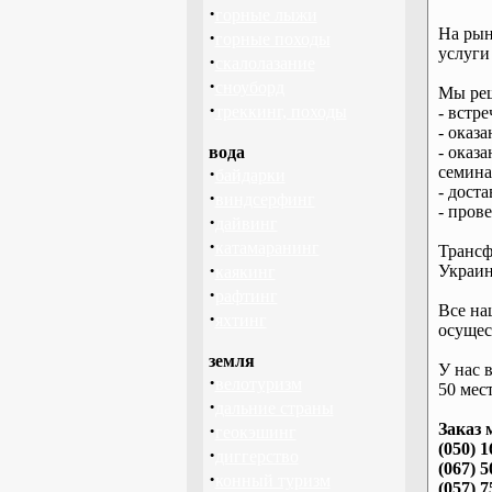
·
горные лыжи
На рын
·
горные походы
услуги
·
скалолазание
·
сноуборд
Мы реш
·
треккинг, походы
- встре
- оказ
вода
- оказ
·
семина
байдарки
- дост
·
виндсерфинг
- пров
·
дайвинг
·
катамаранинг
Трансф
·
Украин
каякинг
·
рафтинг
Все на
·
яхтинг
осущес
земля
У нас 
·
велотуризм
50 мест
·
дальние страны
·
Заказ 
геокэшинг
(050) 1
·
диггерство
(067) 5
·
конный туризм
(057) 7