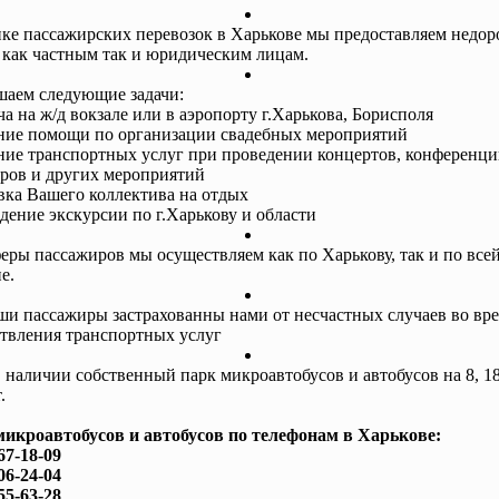
ке пассажирских перевозок в Харькове мы предоставляем недор
 как частным так и юридическим лицам.
аем следующие задачи:
ча на ж/д вокзале или в аэропорту г.Харькова, Борисполя
ание помощи по организации свадебных мероприятий
ание транспортных услуг при проведении концертов, конференци
ров и других мероприятий
авка Вашего коллектива на отдых
едение экскурсии по г.Харькову и области
еры пассажиров мы осуществляем как по Харькову, так и по все
е.
ши пассажиры застрахованны нами от несчастных случаев во вр
твления транспортных услуг
в наличии собственный парк микроавтобусов и автобусов на 8, 18
.
микроавтобусов и автобусов по телефонам в Харькове:
67-18-09
06-24-04
55-63-28