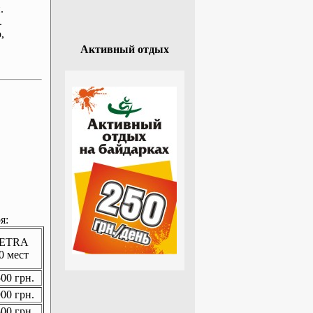
.
.
р
,
Активный отдых
я:
ETRA
0 мест
00 грн.
00 грн.
00 грн.