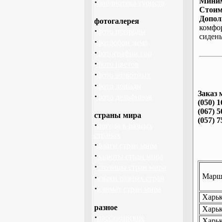
Миним
·
библиотека туриста
Стоим
Допол
фотогалерея
комфо
·
фото природы
сиден
·
фотообои зима
·
фотографии гор
·
фото цветов
·
фото животных
·
фото лошади
Заказ 
·
фото дельфинов
(050) 1
(067) 5
страны мира
(057) 7
·
погода в разных
странах
·
флаги стран мира
·
валюты стран мира
·
столицы стран мира
Маршр
·
языки разных стран
·
климат стран мира
Харьк
разное
Харьк
·
пассажирские
Харьк