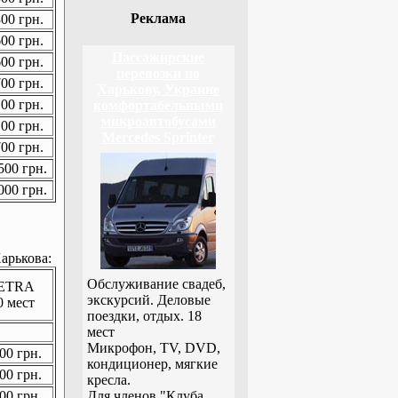
Реклама
00 грн.
00 грн.
Пассажирские
00 грн.
перевозки по
00 грн.
Харькову, Украине
00 грн.
комфортабельными
микроавтобусами
00 грн.
Mercedes Sprinter
00 грн.
00 грн.
00 грн.
арькова:
Обслуживание свадеб,
ETRA
экскурсий. Деловые
0 мест
поездки, отдых. 18
мест
Микрофон, TV, DVD,
00 грн.
кондиционер, мягкие
00 грн.
кресла.
00 грн.
Для членов "Клуба