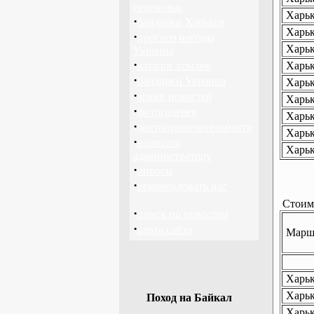
перевозки
Харьк
·
байдарки Харьков
Харьк
·
прогноз погоды
Харьк
Украина
·
каталог ссылок
Харьк
·
байдарки Украина
Харьк
·
архив новостей
Харьк
·
фотогалерея
Харьк
·
достопримечательности
Харьк
·
написать
Харьк
администратору
·
опросы
·
рекомендовать нас
Стоимо
·
поиск по новостям
·
карта сайта
Маршр
Харько
Харько
Поход на Байкал
Харьк