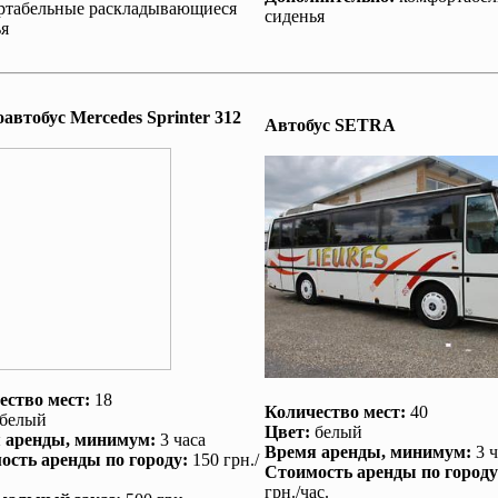
ртабельные раскладывающиеся
сиденья
я
втобус Mеrcedes Sprinter 312
Автобус SETRA
ество мест:
18
Количество мест:
40
белый
Цвет:
белый
 аренды
, минимум:
3 часа
Время аренды
, минимум:
3 ч
ость аренды по городу
:
150 грн./
Стоимость аренды по городу
грн./час.