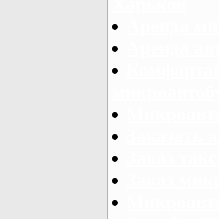
Харьков
Аренда ми
Аренда ав
Комфорта
микроавтоб
Микроавто
Заказать а
Заказ так
Заказ мик
Микроавто