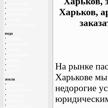
Харьков, 
·
горные лыжи
·
горные походы
Харьков, а
·
скалолазание
·
сноуборд
заказа
·
треккинг, походы
вода
·
байдарки
·
виндсерфинг
·
дайвинг
·
катамаранинг
·
каякинг
На рынке па
·
рафтинг
·
яхтинг
Харькове мы
земля
·
велотуризм
недорогие ус
·
дальние страны
·
геокэшинг
юридическим
·
диггерство
·
конный туризм