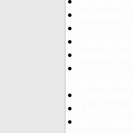
Заказ авто
Заказать 
Заказать 
Микроавто
Аренда авт
Требуется
микроавтоб
Снять мик
Такси мик
Заказ мик