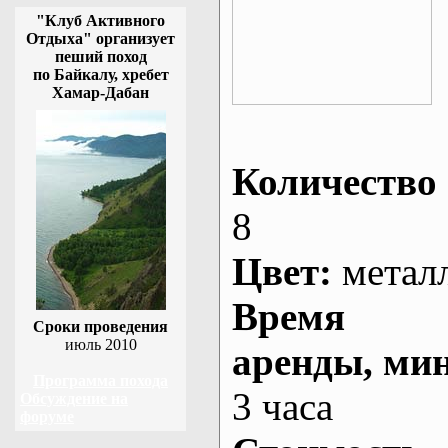
"Клуб Активного
Отдыха" организует
пеший поход
по Байкалу, хребет
Хамар-Дабан
Количество 
8
Цвет:
метал
Время
Сроки проведения
июль 2010
аренды
, ми
Программа похода
3 часа
Обсуждение на
форуме