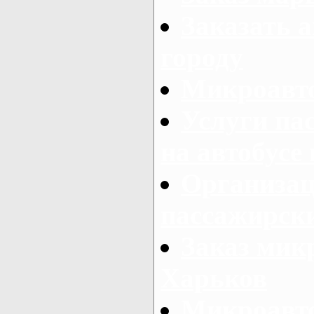
Заказать а
городу
Микроавто
Услуги па
на автобусе
Организац
пассажирски
Заказ микр
Харьков
Микроавто