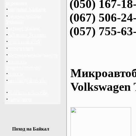
(050) 167-18
перевозки
·
байдарки Харьков
(067) 506-24
·
прогноз погоды
Украина
(057) 755-63
·
каталог ссылок
·
байдарки Украина
·
архив новостей
·
фотогалерея
·
достопримечательности
·
написать
администратору
Микроавтоб
·
опросы
·
рекомендовать нас
Volkswagen 
·
поиск по новостям
·
карта сайта
Поход на Байкал