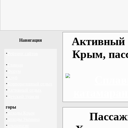
Активный о
Навигация
Крым, пас
·
Рейтинг сайтов
·
Главная
·
Форум
·
Клуб
·
Корпоративный отдых
·
Активный отдых
·
Детский туризм
горы
·
Пассаж
походы Крым
·
походы Украина
·
альпинизм