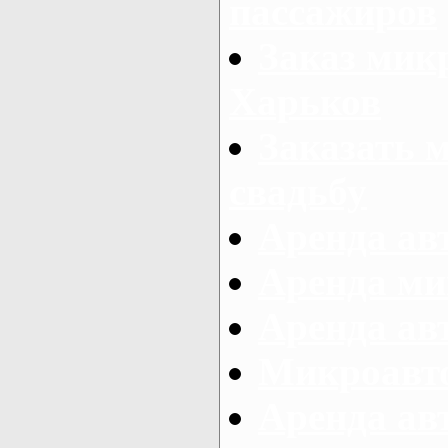
пассажиров
Заказ микр
Харьков
Заказать 
свадьбу
Аренда авт
Аренда ми
Аренда ав
Микроавтоб
Аренда авт