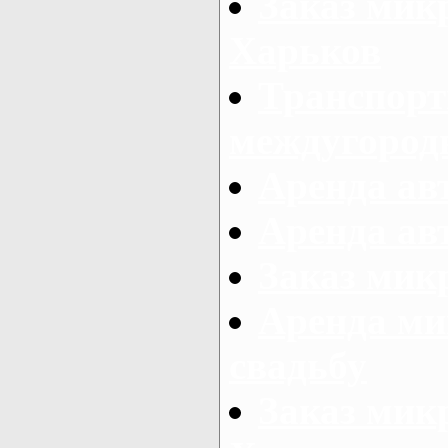
Заказ мик
Харьков
Транспорт
междугород
Аренда авт
Аренда авт
Заказ микр
Аренда ми
свадьбу
Заказ микр