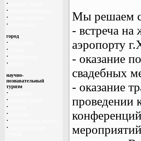
·
лыжный туризм
·
пешие путешествия
Мы решаем с
·
собачьи упряжки
·
спелеология
- встреча на 
город
аэропорту г.
·
гимнастика
·
ролики
- оказание 
·
скейтбординг
·
фитнес
свадебных м
научно-
познавательный
- оказание т
туризм
·
археология
проведении 
·
зеленый туризм
·
история
конференций
·
эзотерика
·
экологический туризм
мероприяти
·
этнографический
туризм