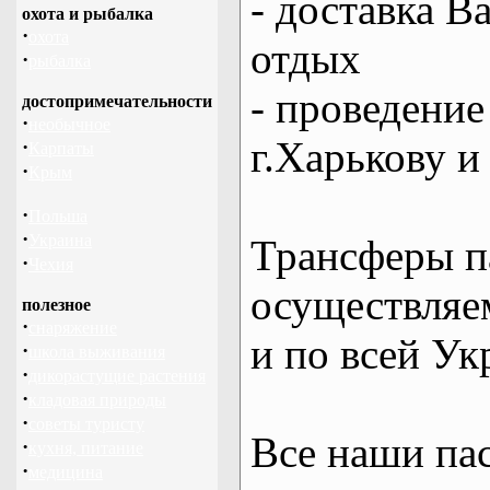
- доставка В
охота и рыбалка
·
охота
отдых
·
рыбалка
- проведение
достопримечательности
·
необычное
г.Харькову и
·
Карпаты
·
Крым
·
Польша
·
Украина
Трансферы п
·
Чехия
осуществляем
полезное
·
снаряжение
и по всей Ук
·
школа выживания
·
дикорастущие растения
·
кладовая природы
·
советы туристу
Все наши па
·
кухня, питание
·
медицина