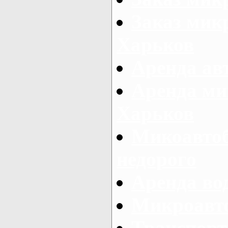
Заказ микр
Харьков
Аренда авт
Аренда ми
Харьков
Микоавтоб
недорого
Аренда во
Микроавто
Транспорт