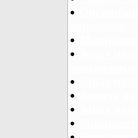
Организац
перевозок
Микроавто
Заказ мик
пассажирск
Заказ мик
Аренда авт
Заказ мик
Микроавто
Заказ микр