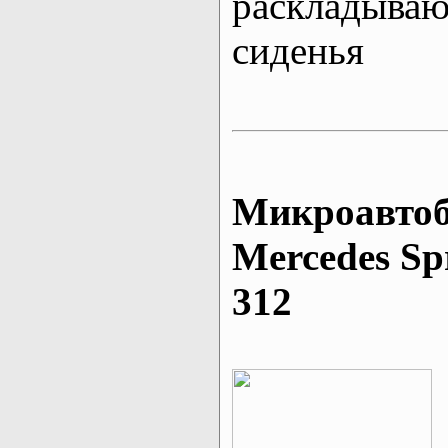
раскладыва
сиденья
Микроавтоб
Mеrcedes Sp
312