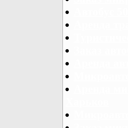
Автобус 50
Аренда тр
Туристиче
Заказ авто
Аренда ав
Микроавто
Аренда ми
Харьков
Микроавто
Заказ мик