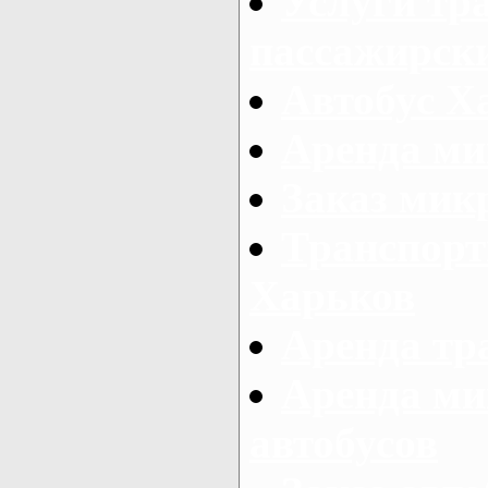
Услуги тр
пассажирски
Автобус Х
Аренда ми
Заказ мик
Транспорт
Харьков
Аренда тр
Аренда ми
автобусов