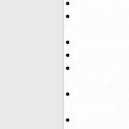
Автобус 20
Заказ мик
водителем
Автоперев
Прокат ав
Аренда ми
Харьков
Организац
перевозок
Транспорт