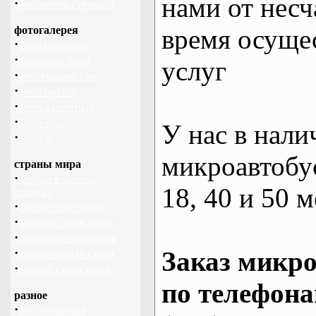
нами от несч
·
библиотека туриста
фотогалерея
время осуще
·
фото природы
·
фотообои зима
услуг
·
фотографии гор
·
фото цветов
·
фото животных
·
фото лошади
У нас в нали
·
фото дельфинов
микроавтобус
страны мира
·
погода в разных
18, 40 и 50 м
странах
·
флаги стран мира
·
валюты стран мира
·
столицы стран мира
·
Заказ микро
языки разных стран
·
климат стран мира
по телефона
разное
·
пассажирские