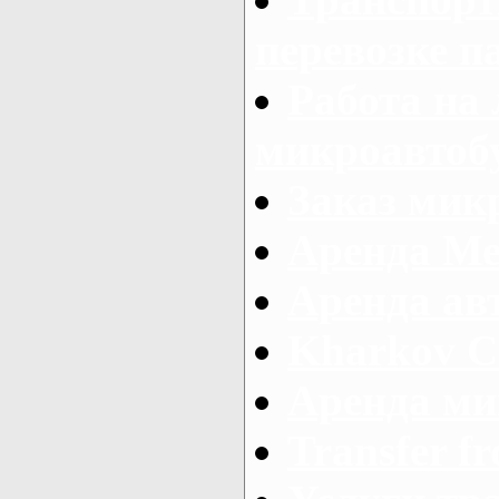
перевозке п
Работа на
микроавтоб
Заказ микр
Аренда Ме
Аренда авт
Kharkov C
Аренда ми
Transfer fr