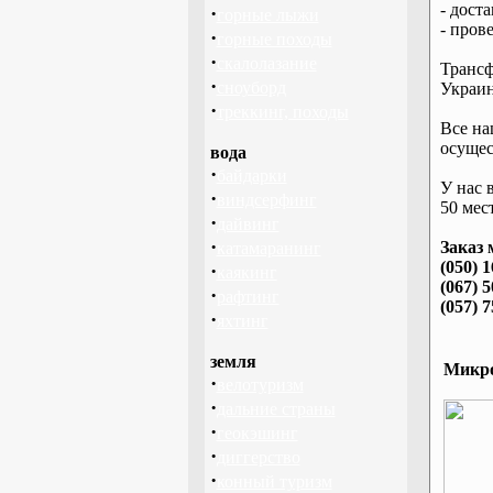
- дост
·
горные лыжи
- пров
·
горные походы
·
скалолазание
Трансф
·
сноуборд
Украин
·
треккинг, походы
Все на
осущес
вода
·
байдарки
У нас 
·
виндсерфинг
50 мест
·
дайвинг
·
Заказ 
катамаранинг
(050) 
·
каякинг
(067) 
·
рафтинг
(057) 
·
яхтинг
земля
Микро
·
велотуризм
·
дальние страны
·
геокэшинг
·
диггерство
·
конный туризм