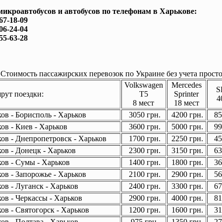
микроавтобусов и автобусов по телефонам в Харькове:
167-18-09
506-24-04
755-63-28
Стоимость пассажирских перевозок по Украине без учета просто
Volkswagen
Mercedes
S
ут поездки:
T5
Sprinter
4
8 мест
18 мест
ов - Борисполь - Харьков
3050 грн.
4200 грн.
85
ов - Киев - Харьков
3600 грн.
5000 грн.
99
ов - Днепропетровск - Харьков
1700 грн.
2250 грн.
45
ов - Донецк - Харьков
2300 грн.
3150 грн.
63
ов - Сумы - Харьков
1400 грн.
1800 грн.
36
ов - Запорожье - Харьков
2100 грн.
2900 грн.
56
ов - Луганск - Харьков
2400 грн.
3300 грн.
67
ов - Черкассы - Харьков
2900 грн.
4000 грн.
81
ов - Святогорск - Харьков
1200 грн.
1600 грн.
31
ов - Полтава - Харьков
975 грн.
1350 грн.
27