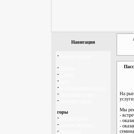
Навигация
·
Рейтинг сайтов
Пасс
·
Главная
·
Форум
·
Клуб
·
Корпоративный отдых
·
На рын
Активный отдых
услуги
·
Детский туризм
Мы реш
горы
- встр
·
походы Крым
- оказ
·
походы Украина
- оказ
·
семина
альпинизм