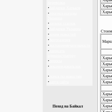
перевозки
Харьк
·
байдарки Харьков
Харьк
·
прогноз погоды
Украина
·
каталог ссылок
·
байдарки Украина
Стоимо
·
архив новостей
·
фотогалерея
Маршр
·
достопримечательности
·
написать
администратору
Харьк
·
опросы
Харьк
·
рекомендовать нас
Харьк
·
Харьк
поиск по новостям
·
карта сайта
Харьк
Харьк
Харьк
Харьк
Поход на Байкал
Харьк