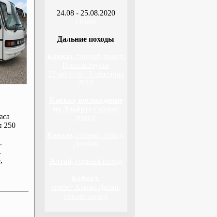
24.08 - 25.08.2020
Оскол
Дальние походы
Кавказ,
горный поход,
Приэльбрусье
23 августа - 3 сентября
2010
Кавказ, восхождение
на Эльбрус
горный
аса
поход
:
250
Кавказ,
горный поход,
.
Домбай
.
р
,
Алтай,
горный поход
Байкал,
хребет Хамар-Дабан,
пеший поход