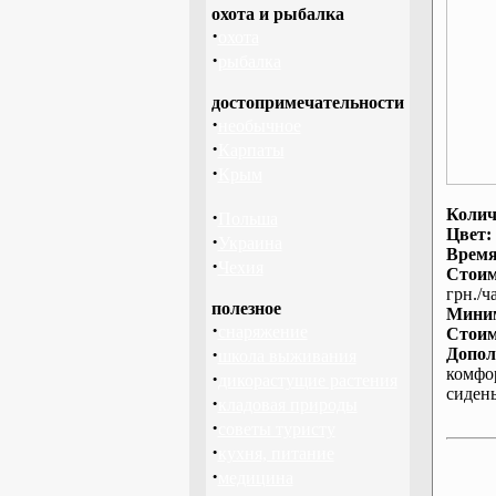
охота и рыбалка
·
охота
·
рыбалка
достопримечательности
·
необычное
·
Карпаты
·
Крым
Колич
·
Польша
Цвет:
·
Украина
Время
·
Чехия
Стоим
грн./ча
полезное
Миним
·
снаряжение
Стоим
·
Допол
школа выживания
комфо
·
дикорастущие растения
сиден
·
кладовая природы
·
советы туристу
·
кухня, питание
·
медицина