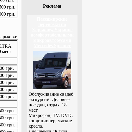
Реклама
00 грн.
00 грн.
Пассажирские
перевозки по
Харькову, Украине
комфортабельными
арькова:
микроавтобусами
Mercedes Sprinter
ETRA
0 мест
00 грн.
00 грн.
00 грн.
00 грн.
Обслуживание свадеб,
00 грн.
экскурсий. Деловые
поездки, отдых. 18
мест
00 грн.
Микрофон, TV, DVD,
00 грн.
кондиционер, мягкие
00 грн.
кресла.
Для членов "Клуба
00 грн.