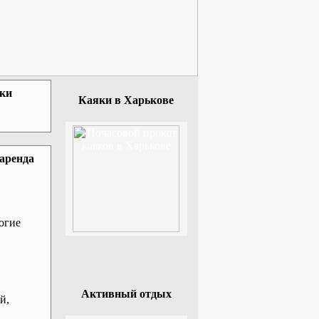
зки
Каяки в Харькове
 аренда
огие
Активный отдых
й,