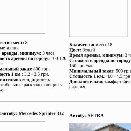
ество мест:
8
Количество мест:
18
металлик
Цвет:
белый
 аренды
, минимум:
3 часа
Время аренды
, минимум:
3 ч
ость аренды по городу
:
100-120
Стоимость аренды по городу
с.
150 грн./час.
альный заказ
:
400 грн.
Минимальный заказ
:
500 грн
ость 1 км.
:
3,2 - 3,5 грн.
Стоимость 1 км.
:
4,0 - 4,5 грн
нительно
:
кондиционер
,
Дополнительно
:
комфортабел
ртабельные раскладывающиеся
сиденья
ья
автобус Mеrcedes Sprinter 312
Автобус SETRA