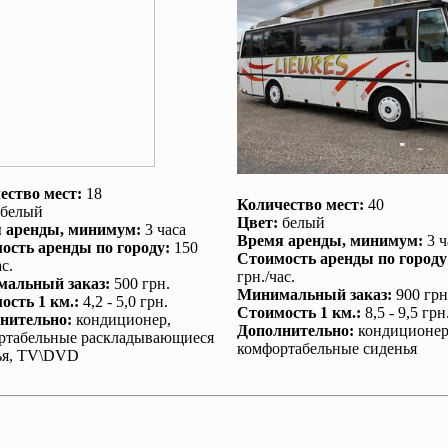
ество мест:
18
Количество мест:
40
белый
Цвет:
белый
 аренды
, минимум:
3 часа
Время аренды
, минимум:
3 ч
ость аренды по городу
:
150
Стоимость аренды по городу
с.
грн./час.
альный заказ
:
500 грн.
Минимальный заказ
:
900 грн
ость 1 км.
:
4,2 - 5,0 грн.
Стоимость 1 км.
:
8,5 - 9,5 грн
нительно
:
кондиционер
,
Дополнительно
:
кондиционе
ртабельные раскладывающиеся
комфортабельные сиденья
ья, TV\DVD