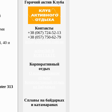
Горячий актив Клуба
й
Контакты
емя
+38 (067) 724-52-13
+38 (057) 750-62-79
info@activeclub.com.ua
, 40 и
activeclub В
КОНТАКТЕ
Корпоративный
отдых
О корпоративном
отдыхе
Корпоративный отдых
ter 313
на байдарках
Сплавы на байдарках
и катамаранах