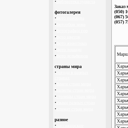
·
библиотека туриста
Заказ 
(050) 
фотогалерея
(067) 
·
фото природы
(057) 
·
фотообои зима
·
фотографии гор
·
фото цветов
·
фото животных
·
фото лошади
Маршр
·
фото дельфинов
Харьк
страны мира
·
погода в разных
Харьк
странах
Харьк
·
флаги стран мира
Харьк
·
валюты стран мира
Харьк
·
столицы стран мира
Харьк
·
языки разных стран
Харьк
·
климат стран мира
Харьк
разное
Харьк
·
пассажирские
Харьк