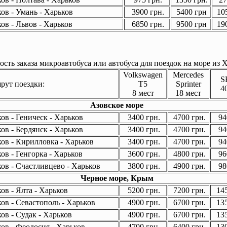
ов - Умань - Харьков
3900 грн.
5400 грн
105
ов - Львов - Харьков
6850 грн.
9500 грн
190
сть заказа микроавтобуса или автобуса для поездок на море из Х
Volkswagen
Mercedes
S
ут поездки:
T5
Sprinter
4
8 мест
18 мест
Азовское море
ов - Геническ - Харьков
3400 грн.
4700 грн.
94
ов - Бердянск - Харьков
3400 грн.
4700 грн.
94
ов - Кирилловка - Харьков
3400 грн.
4700 грн.
94
ов - Генгорка - Харьков
3600 грн.
4800 грн.
96
ов - Счастливцево - Харьков
3800 грн.
4900 грн.
98
Черное море, Крым
ов - Ялта - Харьков
5200 грн.
7200 грн.
145
ов - Севастополь - Харьков
4900 грн.
6700 грн.
135
ов - Судак - Харьков
4900 грн.
6700 грн.
135
ов - Феодосия - Харьков
4700 грн.
6400 грн.
130