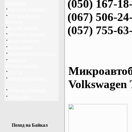
(050) 167-18
перевозки
·
байдарки Харьков
(067) 506-24
·
прогноз погоды
Украина
(057) 755-63
·
каталог ссылок
·
байдарки Украина
·
архив новостей
·
фотогалерея
·
достопримечательности
·
написать
администратору
Микроавтоб
·
опросы
·
рекомендовать нас
Volkswagen 
·
поиск по новостям
·
карта сайта
Поход на Байкал