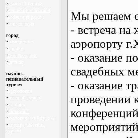
·
лыжный туризм
·
пешие путешествия
Мы решаем с
·
собачьи упряжки
·
спелеология
- встреча на 
город
аэропорту г.
·
гимнастика
·
ролики
- оказание 
·
скейтбординг
·
фитнес
свадебных м
научно-
познавательный
- оказание т
туризм
·
археология
проведении 
·
зеленый туризм
·
история
конференций
·
эзотерика
·
экологический туризм
мероприяти
·
этнографический
туризм