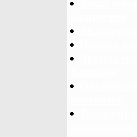
Заказ мик
водителем
Автоперев
Прокат ав
Аренда ми
Харьков
Организац
перевозок
Транспорт
пассажиров