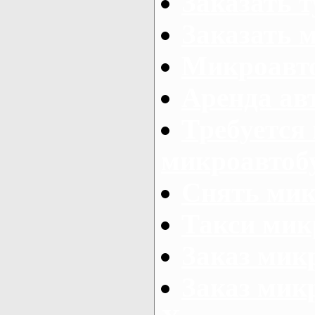
Заказать 
Заказать 
Микроавто
Аренда авт
Требуется
микроавтоб
Снять мик
Такси мик
Заказ мик
Заказ мик