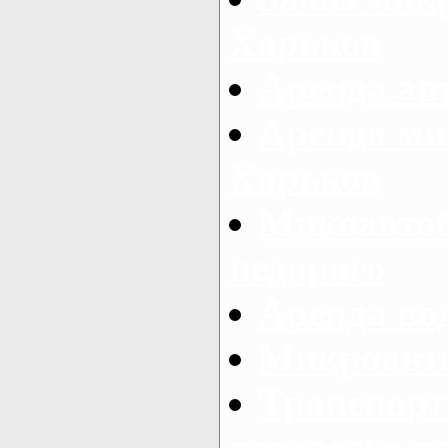
Харьков
Аренда авт
Аренда ми
Харьков
Микоавтоб
недорого
Аренда во
Микроавто
Транспорт
перевозке п