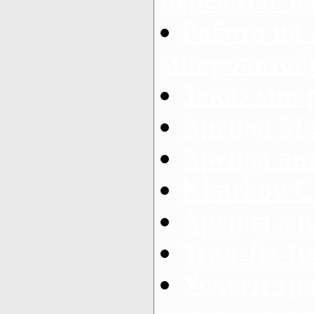
Работа на
микроавтоб
Заказ микр
Аренда Ме
Аренда авт
Kharkov C
Аренда ми
Transfer fr
Услуги тр