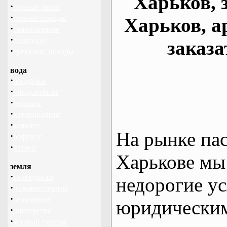
Харьков, 
·
горные лыжи
·
горные походы
Харьков, а
·
скалолазание
·
сноуборд
заказа
·
треккинг, походы
вода
·
байдарки
·
виндсерфинг
·
дайвинг
·
катамаранинг
·
каякинг
На рынке па
·
рафтинг
·
яхтинг
Харькове мы
земля
·
велотуризм
недорогие ус
·
дальние страны
·
геокэшинг
юридическим
·
диггерство
·
конный туризм