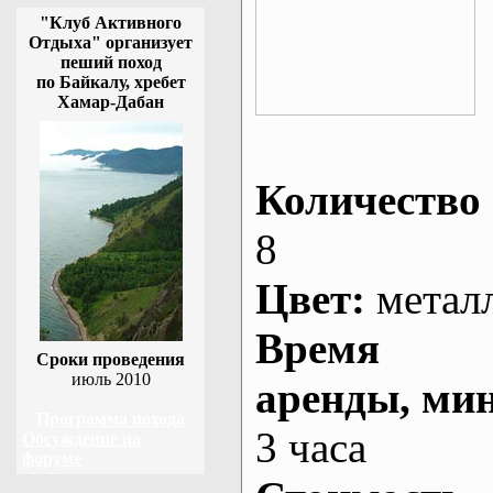
"Клуб Активного
Отдыха" организует
пеший поход
по Байкалу, хребет
Хамар-Дабан
Количество 
8
Цвет:
метал
Время
Сроки проведения
июль 2010
аренды
, ми
Программа похода
3 часа
Обсуждение на
форуме