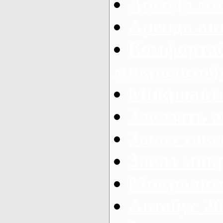
Аренда ми
Аренда ав
Комфорта
микроавтоб
Микроавто
Заказать а
Заказ так
Заказ мик
Микроавто
Автобус 20