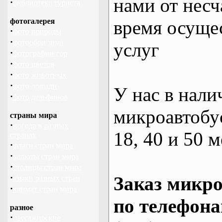
нами от несч
·
библиотека туриста
фотогалерея
время осуще
·
фото природы
·
фотообои зима
услуг
·
фотографии гор
·
фото цветов
·
фото животных
·
фото лошади
У нас в нали
·
фото дельфинов
микроавтобус
страны мира
·
погода в разных
18, 40 и 50 м
странах
·
флаги стран мира
·
валюты стран мира
·
столицы стран мира
·
Заказ микро
языки разных стран
·
климат стран мира
по телефона
разное
·
пассажирские