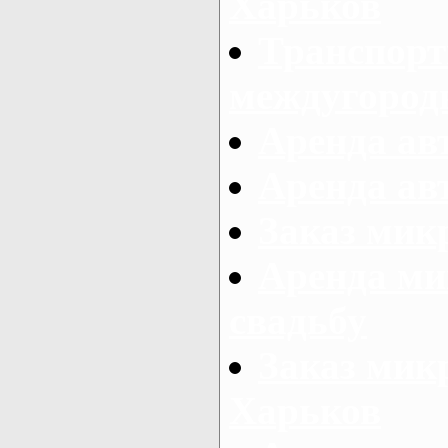
Харьков
Транспорт
междугород
Аренда авт
Аренда авт
Заказ микр
Аренда ми
свадьбу
Заказ микр
Харьков