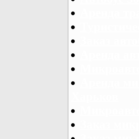
Аренда тр
Туристиче
Заказ авто
Аренда ав
Микроавто
Аренда ми
Харьков
Микроавто
Заказ мик
Заказ микр