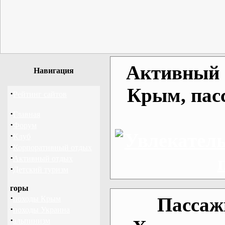
Активный о
Навигация
Крым, пас
·
Рейтинг сайтов
·
Главная
·
Форум
·
Клуб
·
Корпоративный отдых
·
Активный отдых
·
Детский туризм
горы
·
Пассаж
походы Крым
·
походы Украина
·
альпинизм