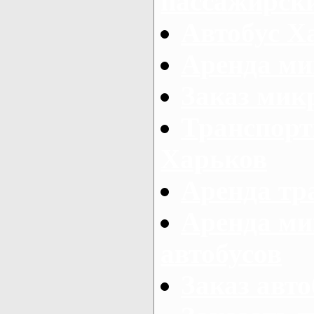
пассажирски
Автобус Х
Аренда ми
Заказ мик
Транспорт
Харьков
Аренда тр
Аренда ми
автобусов
Заказ авто