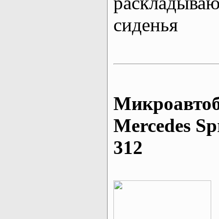
раскладыва
сиденья
Микроавтоб
Mеrcedes Sp
312