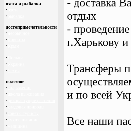
- доставка В
охота и рыбалка
·
охота
отдых
·
рыбалка
- проведение
достопримечательности
·
необычное
г.Харькову и
·
Карпаты
·
Крым
·
Польша
·
Украина
Трансферы п
·
Чехия
осуществляем
полезное
·
снаряжение
и по всей Ук
·
школа выживания
·
дикорастущие растения
·
кладовая природы
·
советы туристу
Все наши па
·
кухня, питание
·
медицина