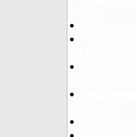
городу
Микроавто
Услуги па
на автобусе
Организац
пассажирски
Заказ микр
Харьков
Микроавто
Организац