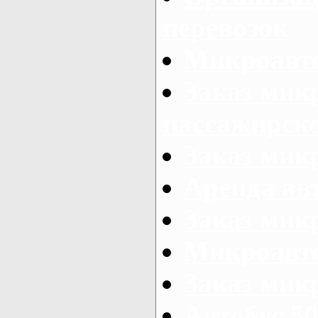
перевозок
Микроавто
Заказ мик
пассажирск
Заказ мик
Аренда авт
Заказ мик
Микроавто
Заказ микр
Автобус 50