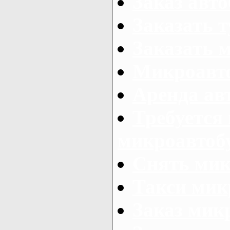
Заказ авто
Заказать 
Заказать 
Микроавто
Аренда авт
Требуется
микроавтоб
Снять мик
Такси мик
Заказ мик