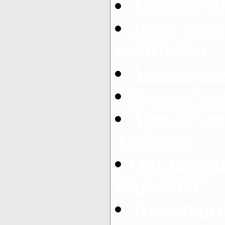
Автобус 20
Заказ мик
водителем
Автоперев
Прокат ав
Аренда ми
Харьков
Организац
перевозок
Транспорт