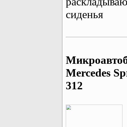
раскладыва
сиденья
Микроавтоб
Mеrcedes Sp
312