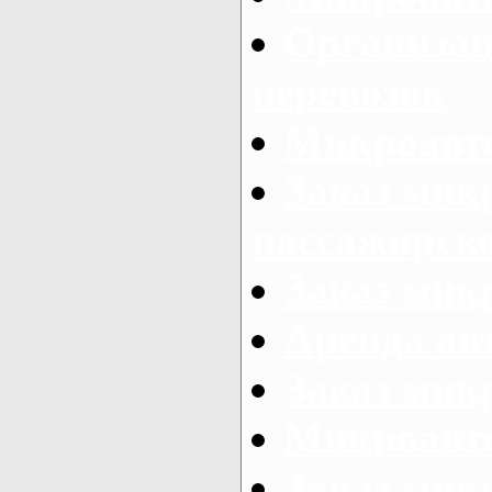
Организац
перевозок
Микроавто
Заказ мик
пассажирск
Заказ мик
Аренда авт
Заказ мик
Микроавто
Заказ микр