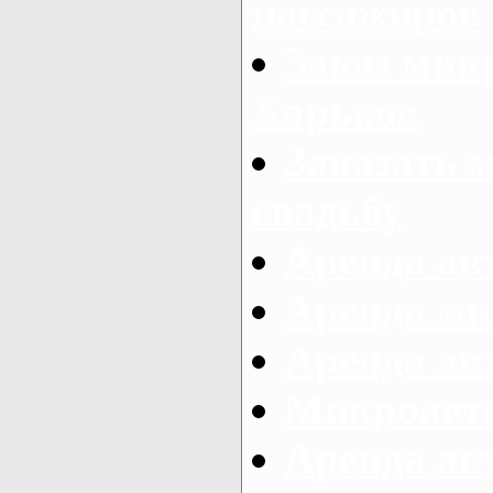
пассажиров
Заказ микр
Харьков
Заказать 
свадьбу
Аренда авт
Аренда ми
Аренда ав
Микроавтоб
Аренда авт