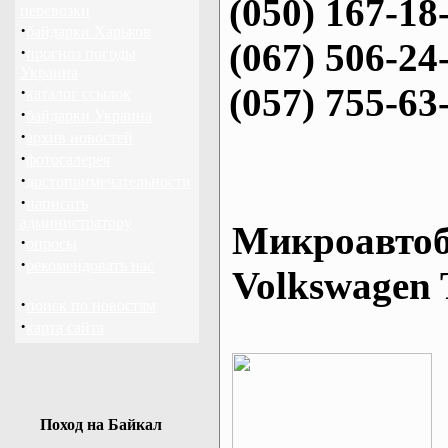
(050) 167-18
перевозки
·
байдарки Харьков
(067) 506-24
·
прогноз погоды
Украина
(057) 755-63
·
каталог ссылок
·
байдарки Украина
·
архив новостей
·
фотогалерея
·
достопримечательности
·
написать
администратору
Микроавтоб
·
опросы
·
рекомендовать нас
Volkswagen 
·
поиск по новостям
·
карта сайта
Поход на Байкал