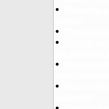
Заказать а
городу
Микроавто
Услуги па
на автобусе
Организац
пассажирски
Заказ микр
Харьков
Микроавто