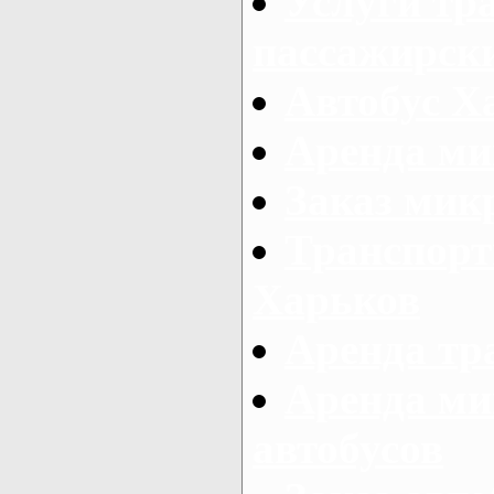
Услуги тр
пассажирски
Автобус Х
Аренда ми
Заказ мик
Транспорт
Харьков
Аренда тр
Аренда ми
автобусов