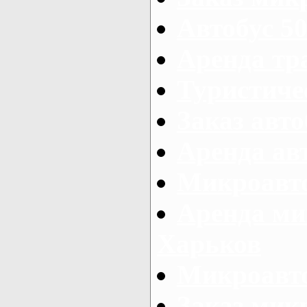
Автобус 50
Аренда тр
Туристиче
Заказ авто
Аренда ав
Микроавто
Аренда ми
Харьков
Микроавто
Заказ мик