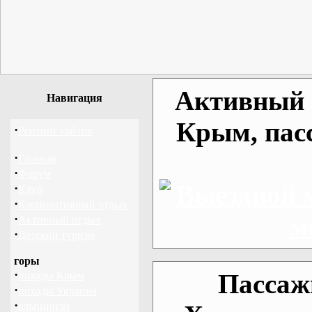
Активный о
Навигация
Крым, пас
·
Рейтинг сайтов
·
Главная
·
Форум
·
Клуб
·
Корпоративный отдых
·
Активный отдых
·
Детский туризм
горы
·
Пассаж
походы Крым
·
походы Украина
·
альпинизм