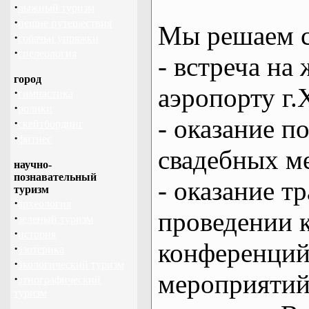
·
лыжный туризм
·
пешие путешествия
Мы решаем с
·
собачьи упряжки
·
спелеология
- встреча на 
город
аэропорту г.
·
гимнастика
·
ролики
- оказание 
·
скейтбординг
·
фитнес
свадебных м
научно-
познавательный
- оказание т
туризм
·
археология
проведении 
·
зеленый туризм
·
история
конференций
·
эзотерика
·
экологический туризм
мероприяти
·
этнографический
туризм