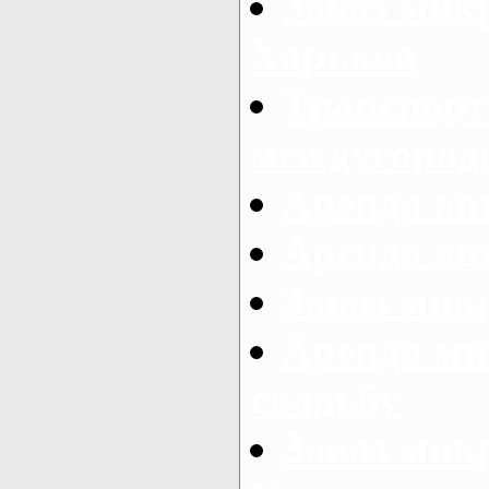
Заказ мик
Харьков
Транспорт
междугород
Аренда авт
Аренда авт
Заказ микр
Аренда ми
свадьбу
Заказ микр