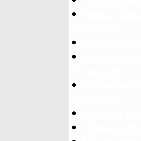
Заказ микр
Харьков
Аренда авт
Аренда ми
Харьков
Микоавтоб
недорого
Аренда во
Микроавто
Транспорт