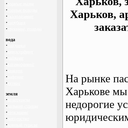
Харьков, 
·
горные лыжи
·
горные походы
Харьков, а
·
скалолазание
·
сноуборд
заказа
·
треккинг, походы
вода
·
байдарки
·
виндсерфинг
·
дайвинг
·
катамаранинг
·
каякинг
На рынке па
·
рафтинг
·
яхтинг
Харькове мы
земля
·
велотуризм
недорогие ус
·
дальние страны
·
геокэшинг
юридическим
·
диггерство
·
конный туризм