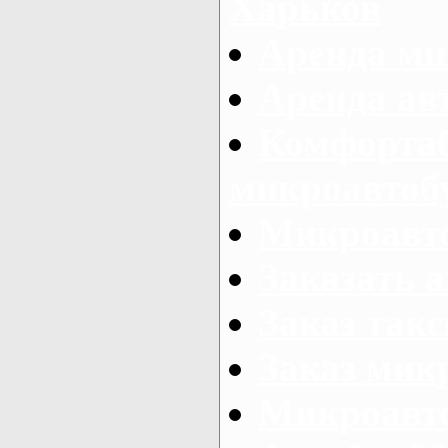
Харьков
Аренда ми
Аренда ав
Комфорта
микроавтоб
Микроавто
Заказать а
Заказ так
Заказ мик
Микроавто