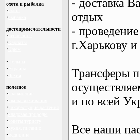
- доставка В
охота и рыбалка
·
охота
отдых
·
рыбалка
- проведение
достопримечательности
·
необычное
г.Харькову и
·
Карпаты
·
Крым
·
Польша
·
Украина
Трансферы п
·
Чехия
осуществляем
полезное
·
снаряжение
и по всей Ук
·
школа выживания
·
дикорастущие растения
·
кладовая природы
·
советы туристу
Все наши па
·
кухня, питание
·
медицина