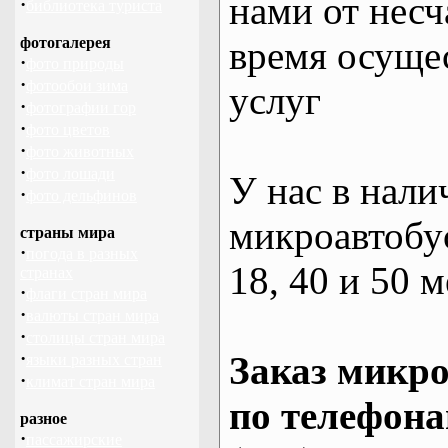
нами от несч
·
библиотека туриста
фотогалерея
время осуще
·
фото природы
·
фотообои зима
услуг
·
фотографии гор
·
фото цветов
·
фото животных
·
фото лошади
У нас в нали
·
фото дельфинов
микроавтобус
страны мира
·
погода в разных
18, 40 и 50 м
странах
·
флаги стран мира
·
валюты стран мира
·
столицы стран мира
·
Заказ микро
языки разных стран
·
климат стран мира
по телефона
разное
·
пассажирские