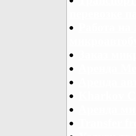
перевозке п
Работа на
микроавтоб
Заказ микр
Аренда Ме
Аренда авт
Kharkov C
Аренда ми
Transfer fr