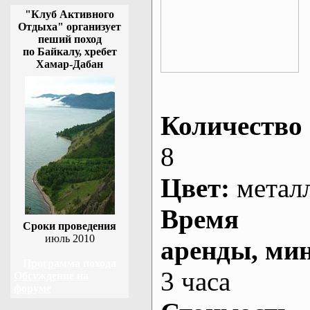
"Клуб Активного
Отдыха" организует
пеший поход
по Байкалу, хребет
Хамар-Дабан
Количество 
8
Цвет:
метал
Время
Сроки проведения
июль 2010
аренды
, ми
Программа похода
3 часа
Обсуждение на
форуме