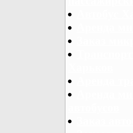
пассажирски
Автобус Х
Аренда ми
Заказ мик
Транспорт
Харьков
Аренда тр
Аренда ми
автобусов
Заказ авто