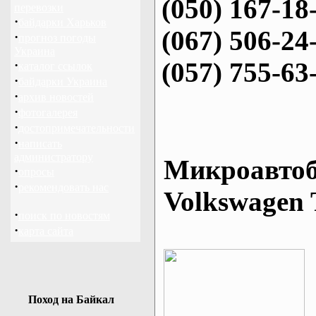
(050) 167-18
перевозки
·
байдарки Харьков
(067) 506-24
·
прогноз погоды
Украина
(057) 755-63
·
каталог ссылок
·
байдарки Украина
·
архив новостей
·
фотогалерея
·
достопримечательности
·
написать
администратору
Микроавтоб
·
опросы
·
рекомендовать нас
Volkswagen 
·
поиск по новостям
·
карта сайта
Поход на Байкал