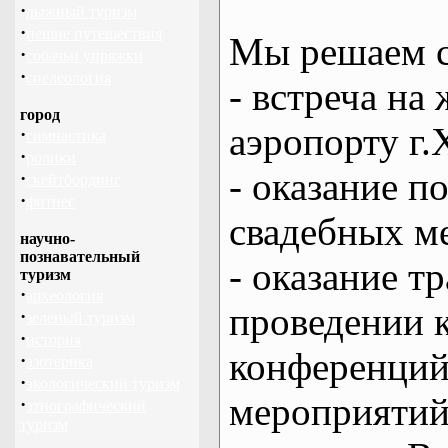
·
лыжный туризм
·
пешие путешествия
Мы решаем с
·
собачьи упряжки
·
спелеология
- встреча на 
город
аэропорту г.
·
гимнастика
·
ролики
- оказание 
·
скейтбординг
·
фитнес
свадебных м
научно-
познавательный
- оказание т
туризм
·
археология
проведении 
·
зеленый туризм
·
история
конференций
·
эзотерика
·
экологический туризм
мероприяти
·
этнографический
туризм