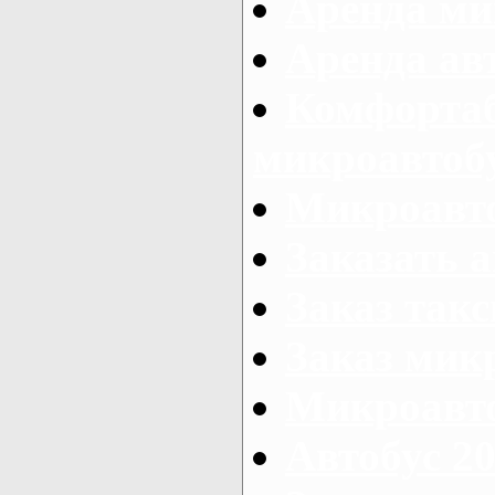
Аренда ми
Аренда ав
Комфорта
микроавтоб
Микроавто
Заказать а
Заказ так
Заказ мик
Микроавто
Автобус 20