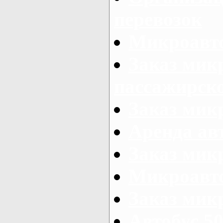
перевозок
Микроавто
Заказ мик
пассажирск
Заказ мик
Аренда авт
Заказ мик
Микроавто
Заказ микр
Автобус 50