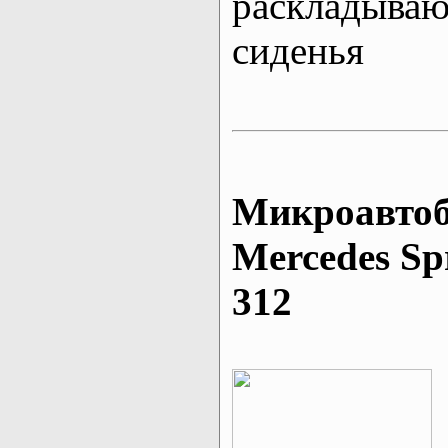
раскладыва
сиденья
Микроавтоб
Mеrcedes Sp
312