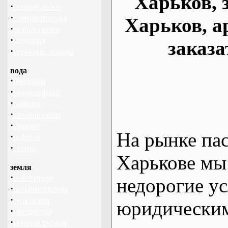
Харьков, 
·
горные лыжи
·
горные походы
Харьков, а
·
скалолазание
·
сноуборд
заказа
·
треккинг, походы
вода
·
байдарки
·
виндсерфинг
·
дайвинг
·
катамаранинг
·
каякинг
На рынке па
·
рафтинг
·
яхтинг
Харькове мы
земля
·
велотуризм
недорогие ус
·
дальние страны
·
геокэшинг
юридическим
·
диггерство
·
конный туризм