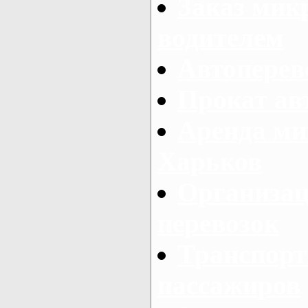
Заказ мик
водителем
Автоперев
Прокат ав
Аренда ми
Харьков
Организац
перевозок
Транспорт
пассажиров