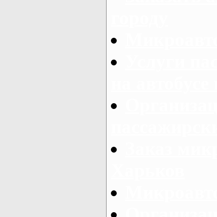
городу
Микроавто
Услуги па
на автобусе
Организац
пассажирски
Заказ микр
Харьков
Микроавто
Организац