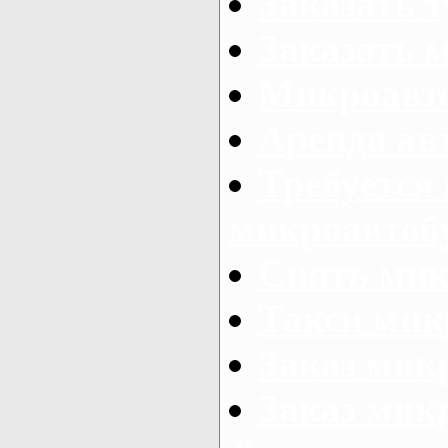
Заказать 
Заказать 
Микроавто
Аренда авт
Требуется
микроавтоб
Снять мик
Такси мик
Заказ мик
Заказ мик