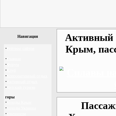
Активный о
Навигация
Крым, пас
·
Рейтинг сайтов
·
Главная
·
Форум
·
Клуб
·
Корпоративный отдых
·
Активный отдых
·
Детский туризм
горы
·
Пассаж
походы Крым
·
походы Украина
·
альпинизм