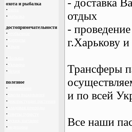
- доставка В
охота и рыбалка
·
охота
отдых
·
рыбалка
- проведение
достопримечательности
·
необычное
г.Харькову и
·
Карпаты
·
Крым
·
Польша
·
Украина
Трансферы п
·
Чехия
осуществляем
полезное
·
снаряжение
и по всей Ук
·
школа выживания
·
дикорастущие растения
·
кладовая природы
·
советы туристу
Все наши па
·
кухня, питание
·
медицина