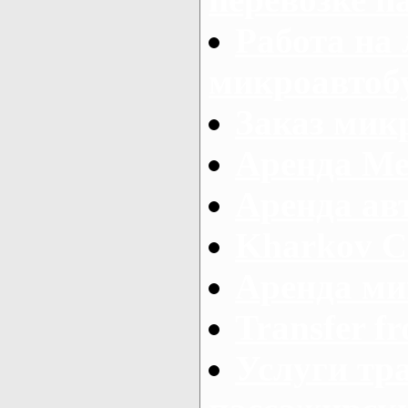
Работа на
микроавтоб
Заказ микр
Аренда Ме
Аренда авт
Kharkov C
Аренда ми
Transfer fr
Услуги тр