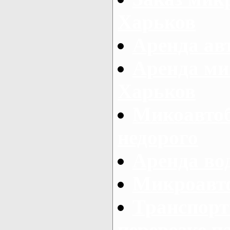
Харьков
Аренда авт
Аренда ми
Харьков
Микоавтоб
недорого
Аренда во
Микроавто
Транспорт
перевозке п