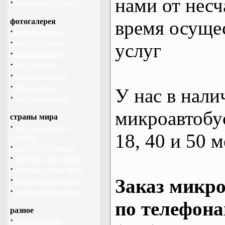
нами от несч
·
библиотека туриста
фотогалерея
время осуще
·
фото природы
·
фотообои зима
услуг
·
фотографии гор
·
фото цветов
·
фото животных
·
фото лошади
У нас в нали
·
фото дельфинов
микроавтобус
страны мира
·
погода в разных
18, 40 и 50 м
странах
·
флаги стран мира
·
валюты стран мира
·
столицы стран мира
·
Заказ микро
языки разных стран
·
климат стран мира
по телефона
разное
·
пассажирские