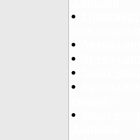
Харьков
Транспорт
междугород
Аренда авт
Аренда авт
Заказ микр
Аренда ми
свадьбу
Заказ микр
Харьков