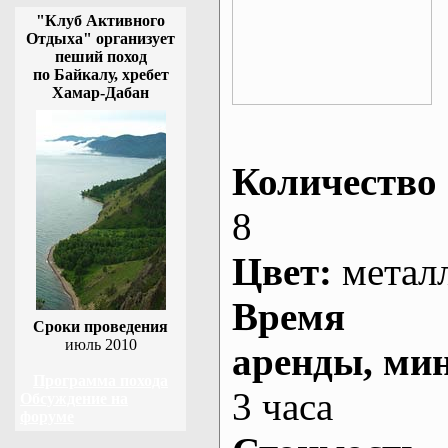
"Клуб Активного
Отдыха" организует
пеший поход
по Байкалу, хребет
Хамар-Дабан
Количество 
8
Цвет:
метал
Время
Сроки проведения
июль 2010
аренды
, ми
Программа похода
3 часа
Обсуждение на
форуме