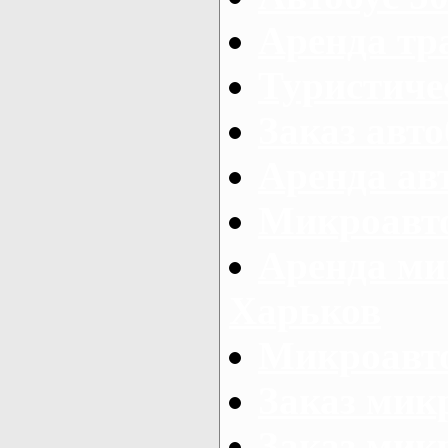
Аренда тр
Туристиче
Заказ авто
Аренда ав
Микроавто
Аренда ми
Харьков
Микроавто
Заказ мик
Заказ микр