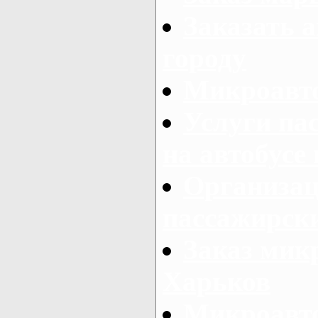
Заказать а
городу
Микроавто
Услуги па
на автобусе
Организац
пассажирски
Заказ микр
Харьков
Микроавто