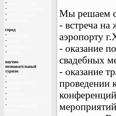
·
лыжный туризм
·
пешие путешествия
Мы решаем с
·
собачьи упряжки
·
спелеология
- встреча на 
город
аэропорту г.
·
гимнастика
·
ролики
- оказание 
·
скейтбординг
·
фитнес
свадебных м
научно-
познавательный
- оказание т
туризм
·
археология
проведении 
·
зеленый туризм
·
история
конференций
·
эзотерика
·
экологический туризм
мероприяти
·
этнографический
туризм