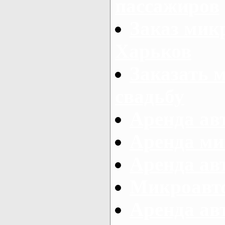
пассажиров
Заказ микр
Харьков
Заказать 
свадьбу
Аренда авт
Аренда ми
Аренда ав
Микроавтоб
Аренда авт