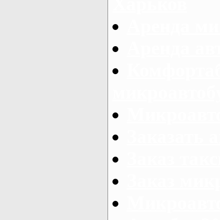
Харьков
Аренда ми
Аренда ав
Комфорта
микроавтоб
Микроавто
Заказать а
Заказ так
Заказ мик
Микроавто