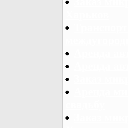
Заказ мик
Харьков
Транспорт
междугород
Аренда авт
Аренда авт
Заказ микр
Аренда ми
свадьбу
Заказ микр