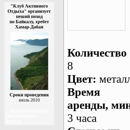
"Клуб Активного
Отдыха" организует
пеший поход
по Байкалу, хребет
Хамар-Дабан
Количество 
8
Цвет:
метал
Время
Сроки проведения
июль 2010
аренды
, ми
Программа похода
3 часа
Обсуждение на
форуме