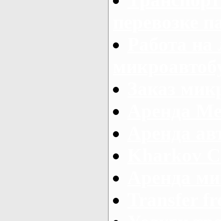
перевозке п
Работа на
микроавтоб
Заказ микр
Аренда Ме
Аренда авт
Kharkov C
Аренда ми
Transfer fr