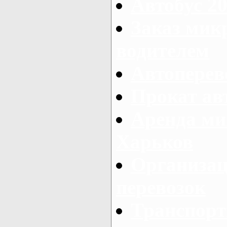
Автобус 20
Заказ мик
водителем
Автоперев
Прокат ав
Аренда ми
Харьков
Организац
перевозок
Транспорт