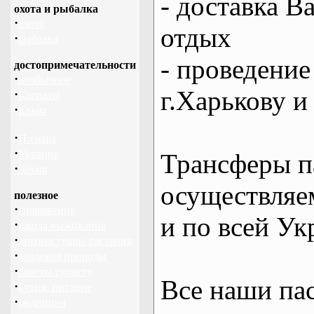
- доставка В
охота и рыбалка
·
охота
отдых
·
рыбалка
- проведение
достопримечательности
·
необычное
г.Харькову и
·
Карпаты
·
Крым
·
Польша
·
Украина
Трансферы п
·
Чехия
осуществляем
полезное
·
снаряжение
и по всей Ук
·
школа выживания
·
дикорастущие растения
·
кладовая природы
·
советы туристу
Все наши па
·
кухня, питание
·
медицина