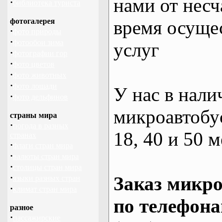
нами от несч
·
библиотека туриста
фотогалерея
время осуще
·
фото природы
·
фотообои зима
услуг
·
фотографии гор
·
фото цветов
·
фото животных
·
фото лошади
У нас в нали
·
фото дельфинов
микроавтобус
страны мира
·
погода в разных
18, 40 и 50 м
странах
·
флаги стран мира
·
валюты стран мира
·
столицы стран мира
·
Заказ микро
языки разных стран
·
климат стран мира
по телефона
разное
·
пассажирские