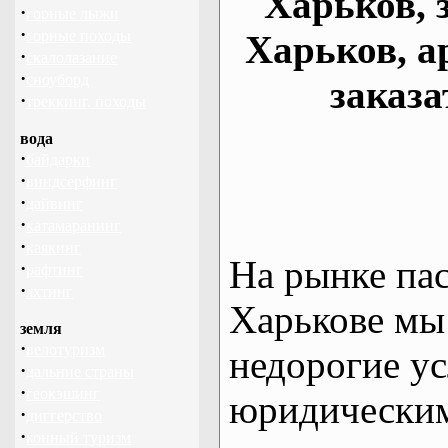
Харьков, 
·
горные лыжи
·
горные походы
Харьков, а
·
скалолазание
·
сноуборд
заказа
·
треккинг, походы
вода
·
байдарки
·
виндсерфинг
·
дайвинг
·
катамаранинг
·
каякинг
На рынке па
·
рафтинг
·
яхтинг
Харькове мы
земля
·
велотуризм
недорогие ус
·
дальние страны
·
геокэшинг
юридическим
·
диггерство
·
конный туризм