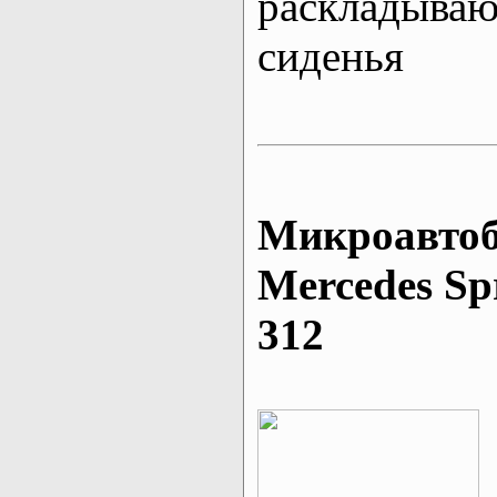
раскладыва
сиденья
Микроавтоб
Mеrcedes Sp
312