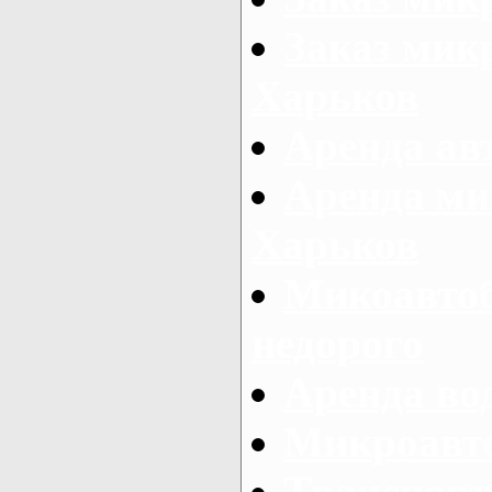
Заказ микр
Харьков
Аренда авт
Аренда ми
Харьков
Микоавтоб
недорого
Аренда во
Микроавто
Транспорт