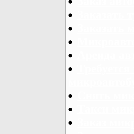
Заказ авто
Заказать 
Заказать 
Микроавто
Аренда авт
Требуется
микроавтоб
Снять мик
Такси мик
Заказ мик