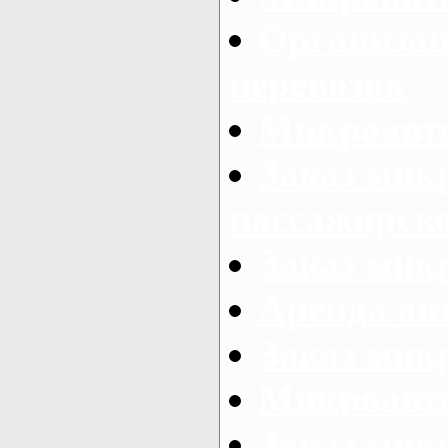
Организац
перевозок
Микроавто
Заказ мик
пассажирск
Заказ мик
Аренда авт
Заказ мик
Микроавто
Заказ микр