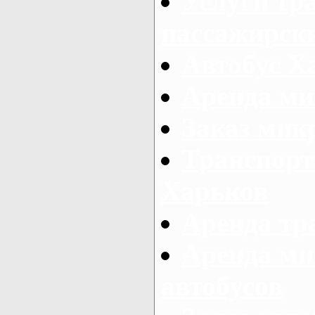
Услуги тр
пассажирски
Автобус Х
Аренда ми
Заказ мик
Транспорт
Харьков
Аренда тр
Аренда ми
автобусов