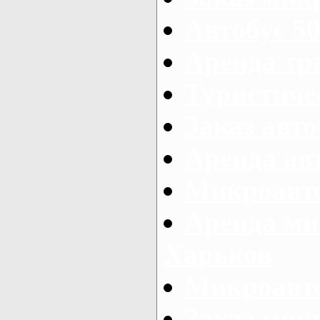
Автобус 50
Аренда тр
Туристиче
Заказ авто
Аренда ав
Микроавто
Аренда ми
Харьков
Микроавто
Заказ мик