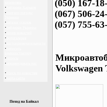
(050) 167-18
перевозки
·
байдарки Харьков
(067) 506-24
·
прогноз погоды
Украина
(057) 755-63
·
каталог ссылок
·
байдарки Украина
·
архив новостей
·
фотогалерея
·
достопримечательности
·
написать
администратору
Микроавтоб
·
опросы
·
рекомендовать нас
Volkswagen 
·
поиск по новостям
·
карта сайта
Поход на Байкал