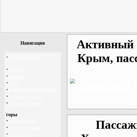
Активный о
Навигация
Крым, пас
·
Рейтинг сайтов
·
Главная
·
Форум
·
Клуб
·
Корпоративный отдых
·
Активный отдых
·
Детский туризм
горы
·
Пассаж
походы Крым
·
походы Украина
·
альпинизм