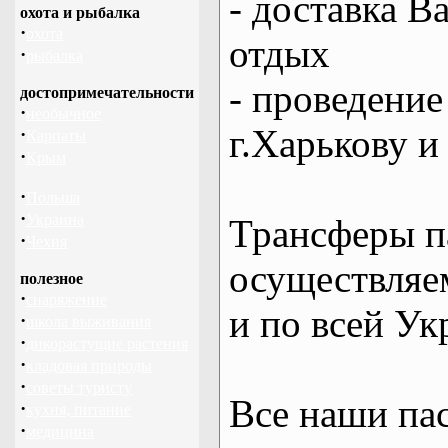
- доставка В
охота и рыбалка
·
охота
отдых
·
рыбалка
- проведение
достопримечательности
·
необычное
г.Харькову и
·
Карпаты
·
Крым
·
Польша
·
Украина
Трансферы п
·
Чехия
осуществляем
полезное
·
снаряжение
и по всей Ук
·
школа выживания
·
дикорастущие растения
·
кладовая природы
·
советы туристу
Все наши па
·
кухня, питание
·
медицина