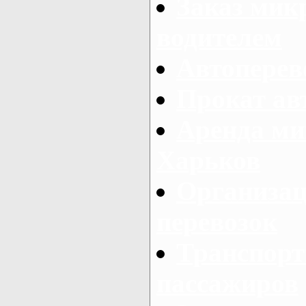
Заказ мик
водителем
Автоперев
Прокат ав
Аренда ми
Харьков
Организац
перевозок
Транспорт
пассажиров