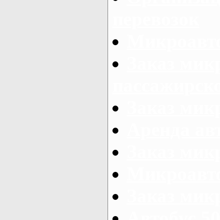
перевозок
Микроавто
Заказ мик
пассажирск
Заказ мик
Аренда авт
Заказ мик
Микроавто
Заказ микр
Автобус 50