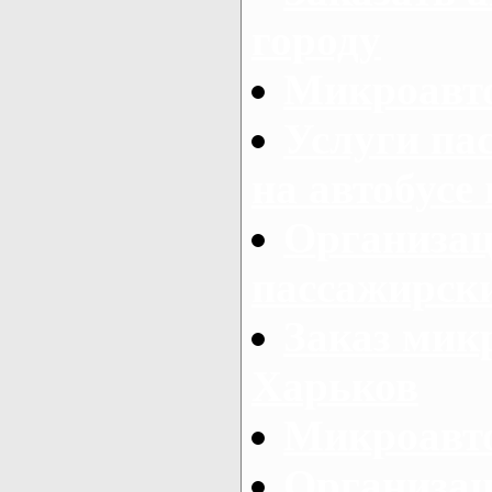
городу
Микроавто
Услуги па
на автобусе
Организац
пассажирски
Заказ микр
Харьков
Микроавто
Организац