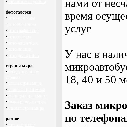
нами от несч
·
библиотека туриста
фотогалерея
время осуще
·
фото природы
·
фотообои зима
услуг
·
фотографии гор
·
фото цветов
·
фото животных
·
фото лошади
У нас в нали
·
фото дельфинов
микроавтобус
страны мира
·
погода в разных
18, 40 и 50 м
странах
·
флаги стран мира
·
валюты стран мира
·
столицы стран мира
·
Заказ микро
языки разных стран
·
климат стран мира
по телефона
разное
·
пассажирские