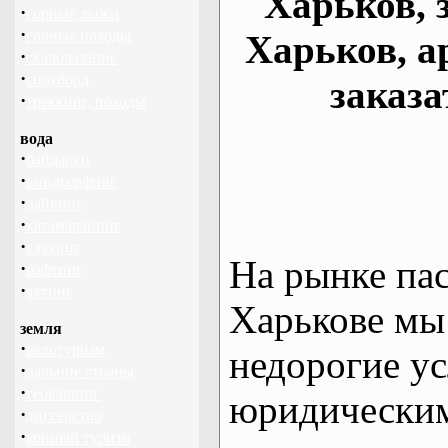
Харьков, 
·
горные лыжи
·
горные походы
Харьков, а
·
скалолазание
·
сноуборд
заказа
·
треккинг, походы
вода
·
байдарки
·
виндсерфинг
·
дайвинг
·
катамаранинг
·
каякинг
На рынке па
·
рафтинг
·
яхтинг
Харькове мы
земля
·
велотуризм
недорогие ус
·
дальние страны
·
геокэшинг
юридическим
·
диггерство
·
конный туризм