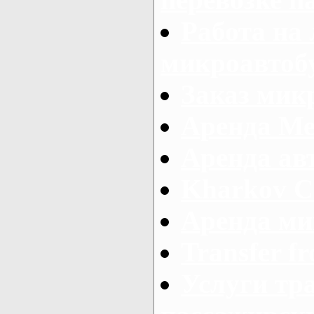
Работа на
микроавтоб
Заказ микр
Аренда Ме
Аренда авт
Kharkov C
Аренда ми
Transfer fr
Услуги тр