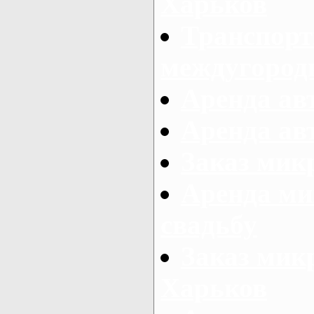
Харьков
Транспорт
междугород
Аренда авт
Аренда авт
Заказ микр
Аренда ми
свадьбу
Заказ микр
Харьков