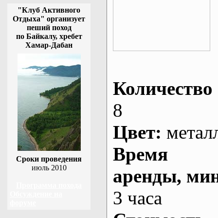
"Клуб Активного
Отдыха" организует
пеший поход
по Байкалу, хребет
Хамар-Дабан
Количество 
8
Цвет:
метал
Время
Сроки проведения
июль 2010
аренды
, ми
Программа похода
3 часа
Обсуждение на
форуме