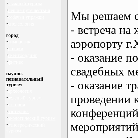
·
лыжный туризм
·
пешие путешествия
Мы решаем с
·
собачьи упряжки
·
спелеология
- встреча на 
город
аэропорту г.
·
гимнастика
·
ролики
- оказание 
·
скейтбординг
·
фитнес
свадебных м
научно-
познавательный
- оказание т
туризм
·
археология
проведении 
·
зеленый туризм
·
история
конференций
·
эзотерика
·
экологический туризм
мероприяти
·
этнографический
туризм