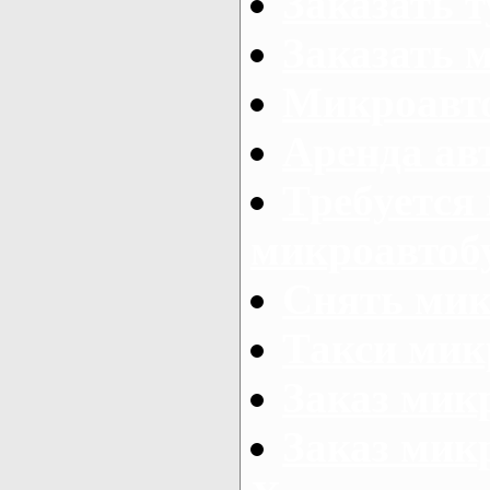
Заказать 
Заказать 
Микроавто
Аренда авт
Требуется
микроавтоб
Снять мик
Такси мик
Заказ мик
Заказ мик