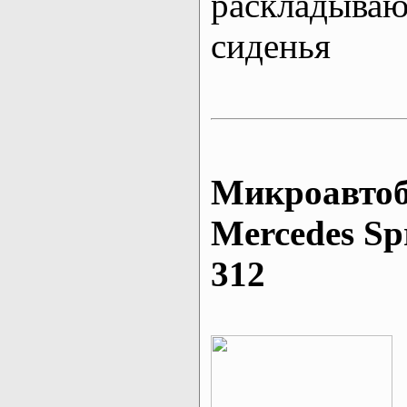
раскладыва
сиденья
Микроавтоб
Mеrcedes Sp
312