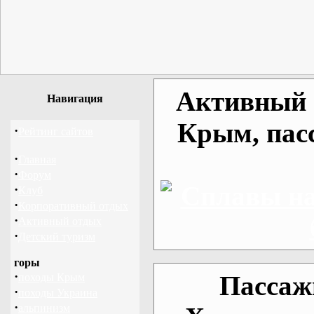
Активный о
Навигация
Крым, пас
·
Рейтинг сайтов
·
Главная
·
Форум
·
Клуб
·
Корпоративный отдых
·
Активный отдых
·
Детский туризм
горы
·
Пассаж
походы Крым
·
походы Украина
·
альпинизм