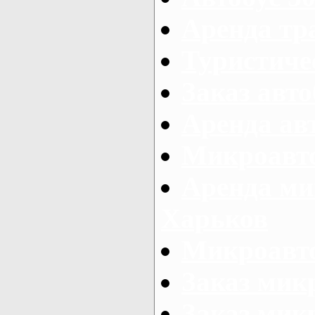
Аренда тр
Туристиче
Заказ авто
Аренда ав
Микроавто
Аренда ми
Харьков
Микроавто
Заказ мик
Заказ микр