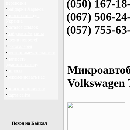
(050) 167-18
перевозки
·
байдарки Харьков
(067) 506-24
·
прогноз погоды
Украина
(057) 755-63
·
каталог ссылок
·
байдарки Украина
·
архив новостей
·
фотогалерея
·
достопримечательности
·
написать
администратору
Микроавтоб
·
опросы
·
рекомендовать нас
Volkswagen 
·
поиск по новостям
·
карта сайта
Поход на Байкал