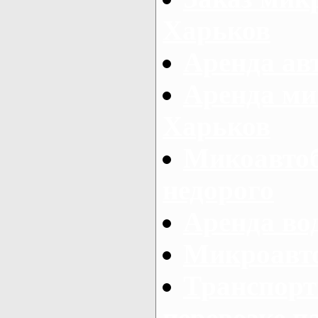
Харьков
Аренда авт
Аренда ми
Харьков
Микоавтоб
недорого
Аренда во
Микроавто
Транспорт
перевозке п