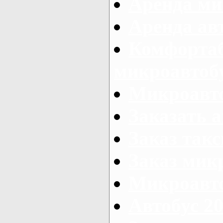
Аренда ми
Аренда ав
Комфорта
микроавтоб
Микроавто
Заказать а
Заказ так
Заказ мик
Микроавто
Автобус 20