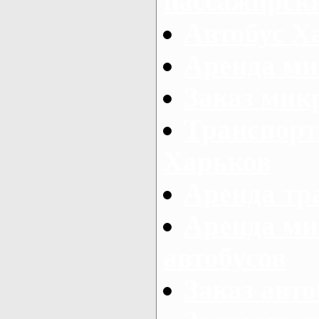
пассажирски
Автобус Х
Аренда ми
Заказ мик
Транспорт
Харьков
Аренда тр
Аренда ми
автобусов
Заказ авто