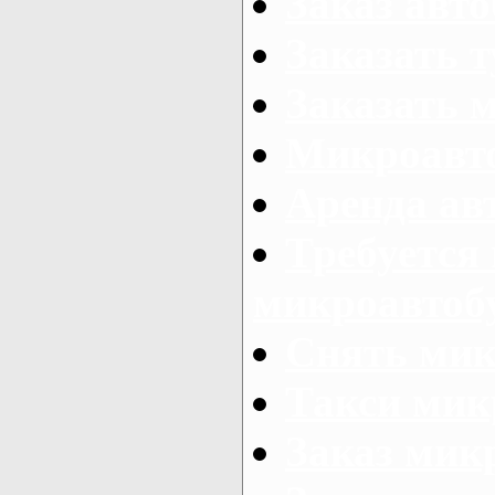
Заказ авто
Заказать 
Заказать 
Микроавто
Аренда авт
Требуется
микроавтоб
Снять мик
Такси мик
Заказ мик