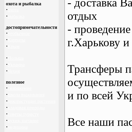
- доставка В
охота и рыбалка
·
охота
отдых
·
рыбалка
- проведение
достопримечательности
·
необычное
г.Харькову и
·
Карпаты
·
Крым
·
Польша
·
Украина
Трансферы п
·
Чехия
осуществляем
полезное
·
снаряжение
и по всей Ук
·
школа выживания
·
дикорастущие растения
·
кладовая природы
·
советы туристу
Все наши па
·
кухня, питание
·
медицина