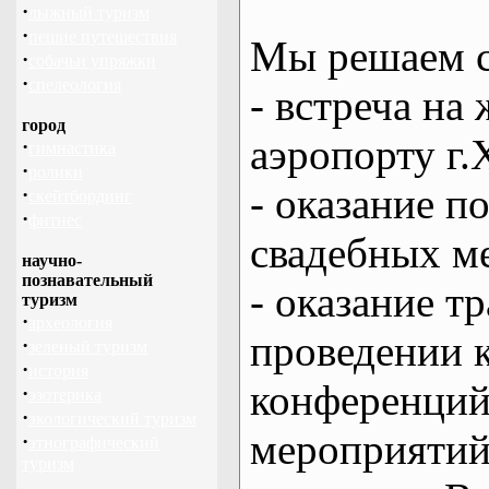
·
лыжный туризм
·
пешие путешествия
Мы решаем с
·
собачьи упряжки
·
спелеология
- встреча на 
город
аэропорту г.
·
гимнастика
·
ролики
- оказание 
·
скейтбординг
·
фитнес
свадебных м
научно-
познавательный
- оказание т
туризм
·
археология
проведении 
·
зеленый туризм
·
история
конференций
·
эзотерика
·
экологический туризм
мероприяти
·
этнографический
туризм