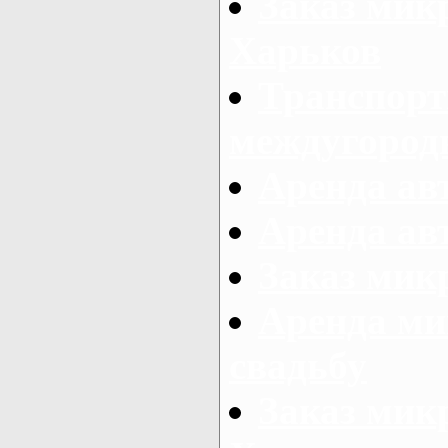
Заказ мик
Харьков
Транспорт
междугород
Аренда авт
Аренда авт
Заказ микр
Аренда ми
свадьбу
Заказ микр