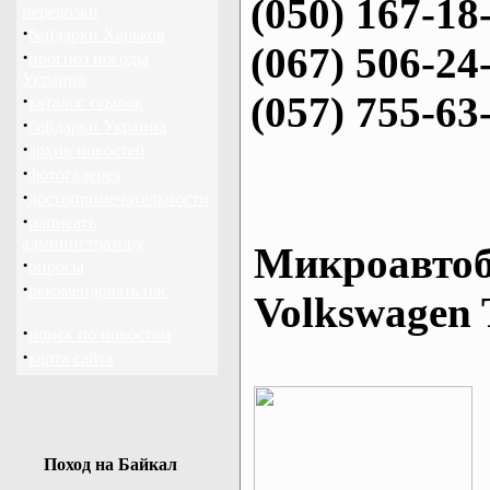
(050) 167-18
перевозки
·
байдарки Харьков
(067) 506-24
·
прогноз погоды
Украина
(057) 755-63
·
каталог ссылок
·
байдарки Украина
·
архив новостей
·
фотогалерея
·
достопримечательности
·
написать
администратору
Микроавтоб
·
опросы
·
рекомендовать нас
Volkswagen 
·
поиск по новостям
·
карта сайта
Поход на Байкал