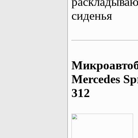
раскладыва
сиденья
Микроавтоб
Mеrcedes Sp
312