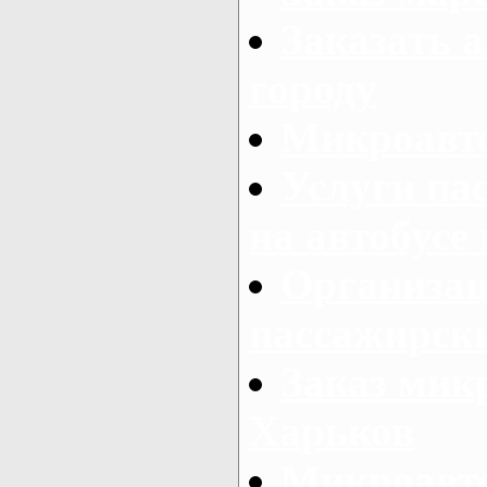
Заказать а
городу
Микроавто
Услуги па
на автобусе
Организац
пассажирски
Заказ микр
Харьков
Микроавто