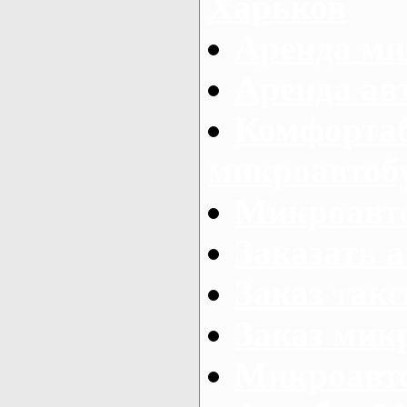
Харьков
Аренда ми
Аренда ав
Комфорта
микроавтоб
Микроавто
Заказать а
Заказ так
Заказ мик
Микроавто