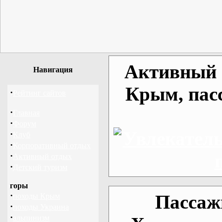
Активный о
Навигация
Крым, пас
·
Рейтинг сайтов
·
Главная
·
Форум
·
Клуб
·
Корпоративный отдых
·
Активный отдых
·
Детский туризм
горы
·
Пассаж
походы Крым
·
походы Украина
·
альпинизм