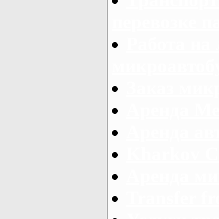
перевозке п
Работа на
микроавтоб
Заказ микр
Аренда Ме
Аренда авт
Kharkov C
Аренда ми
Transfer fr