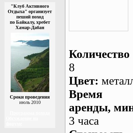
"Клуб Активного
Отдыха" организует
пеший поход
по Байкалу, хребет
Хамар-Дабан
Количество 
8
Цвет:
метал
Время
Сроки проведения
июль 2010
аренды
, ми
Программа похода
3 часа
Обсуждение на
форуме