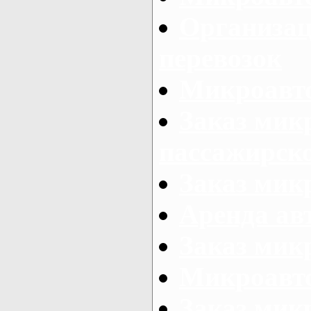
Организац
перевозок
Микроавто
Заказ мик
пассажирск
Заказ мик
Аренда авт
Заказ мик
Микроавто
Заказ микр