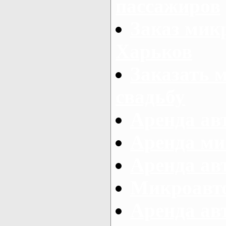
пассажиров
Заказ микр
Харьков
Заказать 
свадьбу
Аренда авт
Аренда ми
Аренда ав
Микроавтоб
Аренда авт