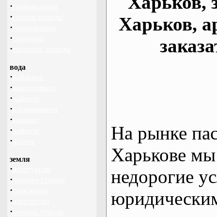
Харьков, 
·
горные лыжи
·
горные походы
Харьков, а
·
скалолазание
·
сноуборд
заказа
·
треккинг, походы
вода
·
байдарки
·
виндсерфинг
·
дайвинг
·
катамаранинг
·
каякинг
На рынке па
·
рафтинг
·
яхтинг
Харькове мы
земля
·
велотуризм
недорогие ус
·
дальние страны
·
геокэшинг
юридическим
·
диггерство
·
конный туризм