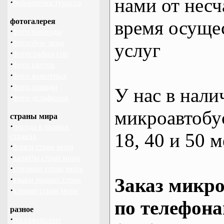
нами от несч
·
библиотека туриста
фотогалерея
время осуще
·
фото природы
·
фотообои зима
услуг
·
фотографии гор
·
фото цветов
·
фото животных
·
фото лошади
У нас в нали
·
фото дельфинов
микроавтобус
страны мира
·
погода в разных
18, 40 и 50 м
странах
·
флаги стран мира
·
валюты стран мира
·
столицы стран мира
·
Заказ микро
языки разных стран
·
климат стран мира
по телефона
разное
·
пассажирские