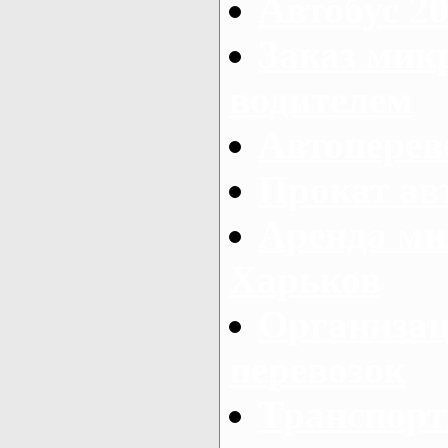
Автобус 20
Заказ мик
водителем
Автоперев
Прокат ав
Аренда ми
Харьков
Организац
перевозок
Транспорт