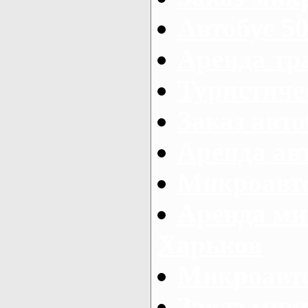
Автобус 50
Аренда тр
Туристиче
Заказ авто
Аренда ав
Микроавто
Аренда ми
Харьков
Микроавто
Заказ мик