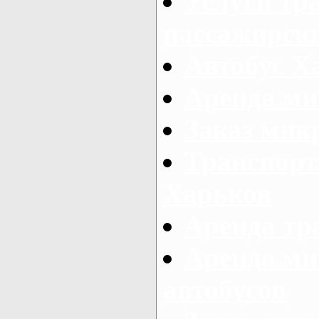
Услуги тр
пассажирски
Автобус Х
Аренда ми
Заказ мик
Транспорт
Харьков
Аренда тр
Аренда ми
автобусов