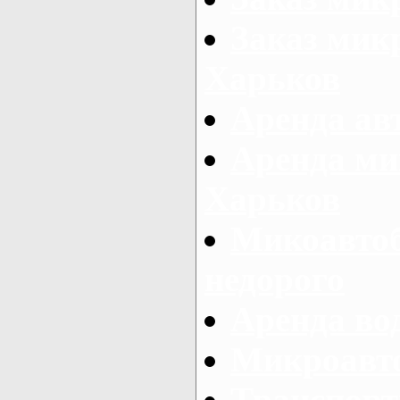
Заказ микр
Харьков
Аренда авт
Аренда ми
Харьков
Микоавтоб
недорого
Аренда во
Микроавто
Транспорт