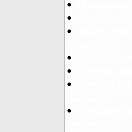
Микроавто
Автобус 20
Заказ мик
водителем
Автоперев
Прокат ав
Аренда ми
Харьков
Организац
перевозок