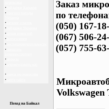
Заказ микро
перевозки
·
байдарки Харьков
по телефона
·
прогноз погоды
Украина
·
каталог ссылок
(050) 167-18
·
байдарки Украина
·
архив новостей
(067) 506-24
·
фотогалерея
·
достопримечательности
(057) 755-63
·
написать
администратору
·
опросы
·
рекомендовать нас
·
поиск по новостям
Микроавтоб
·
карта сайта
Volkswagen 
Поход на Байкал