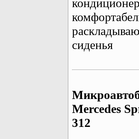
кондиционе
комфортабе
раскладыва
сиденья
Микроавтоб
Mеrcedes Sp
312