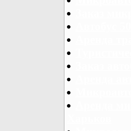
Заказ микр
Автобус 50
Аренда тр
Туристиче
Заказ авто
Аренда ав
Микроавто
Аренда ми
Харьков