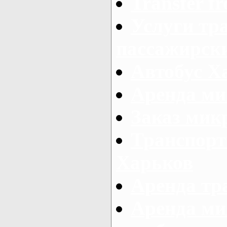
Transfer fr
Услуги тр
пассажирски
Автобус Х
Аренда ми
Заказ мик
Транспорт
Харьков
Аренда тр
Аренда ми