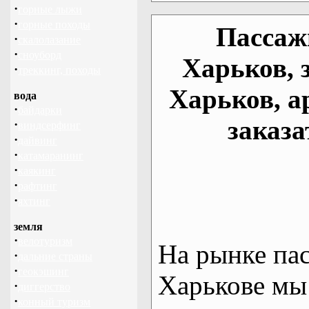
·
горные лыжи
·
горные походы
Пассаж
·
скалолазание
·
сноуборд
Харьков, 
·
треккинг, походы
Харьков, а
вода
·
байдарки
заказа
·
виндсерфинг
·
дайвинг
·
катамаранинг
·
каякинг
·
рафтинг
·
яхтинг
земля
·
велотуризм
На рынке па
·
дальние страны
·
геокэшинг
Харькове мы
·
диггерство
·
конный туризм