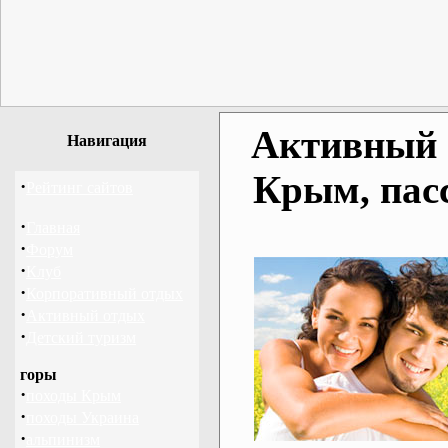
Активный о
Навигация
Крым, пас
·
Рейтинг сайтов
·
Главная
·
Форум
·
Клуб
·
Корпоративный отдых
·
Активный отдых
·
Детский туризм
горы
·
походы Крым
·
походы Украина
·
альпинизм