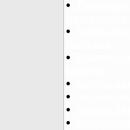
Транспорт
пассажиров
Заказ микр
Харьков
Заказать 
свадьбу
Аренда авт
Аренда ми
Аренда ав
Микроавтоб