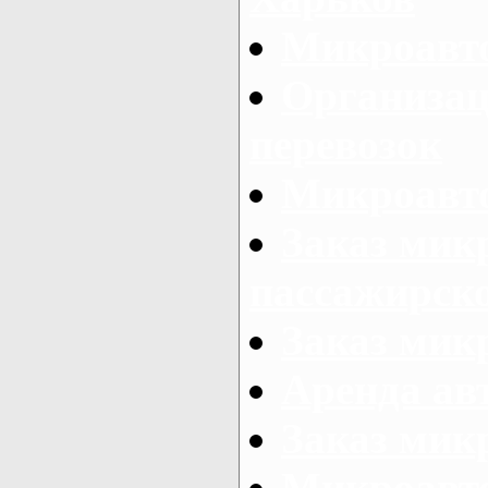
Микроавто
Организац
перевозок
Микроавто
Заказ мик
пассажирск
Заказ мик
Аренда авт
Заказ мик
Микроавто