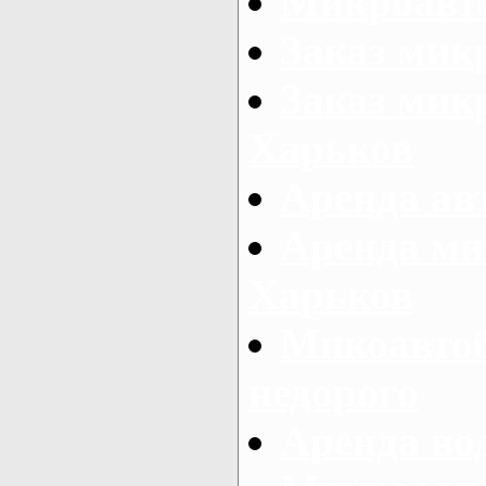
Микроавто
Заказ мик
Заказ микр
Харьков
Аренда авт
Аренда ми
Харьков
Микоавтоб
недорого
Аренда во