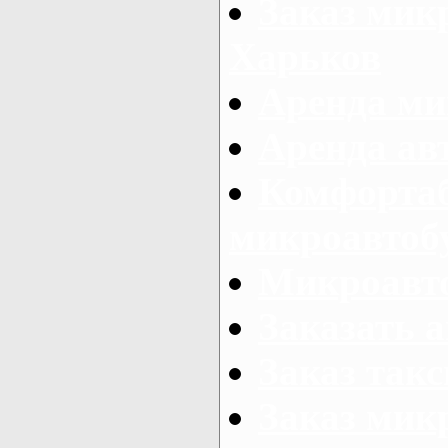
Заказ микр
Харьков
Аренда ми
Аренда ав
Комфорта
микроавтоб
Микроавто
Заказать а
Заказ так
Заказ мик