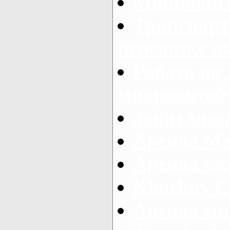
Микроавто
Транспорт
перевозке п
Работа на
микроавтоб
Заказ микр
Аренда Ме
Аренда авт
Kharkov C
Аренда ми