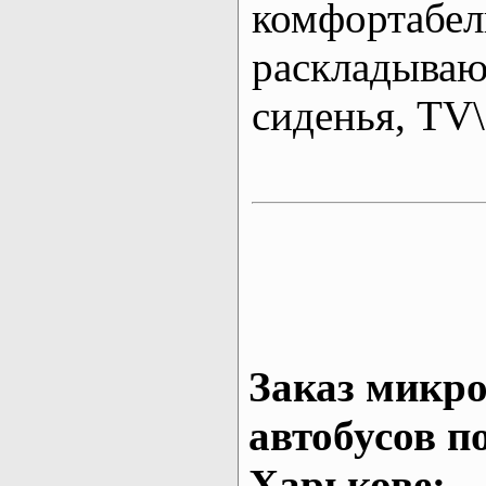
комфортабе
раскладыва
сиденья, T
Заказ микро
автобусов п
Харькове: