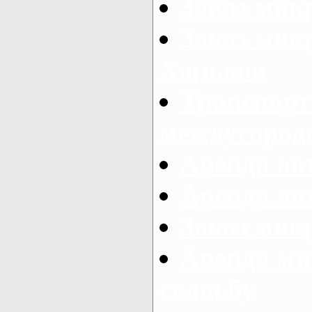
Заказ мик
Заказ мик
Харьков
Транспорт
междугород
Аренда авт
Аренда авт
Заказ микр
Аренда ми
свадьбу