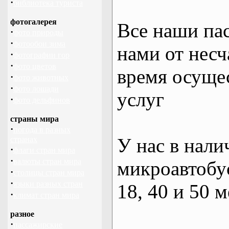
·
библиотека туриста
фотогалерея
Все наши па
·
фото природы
·
фотообои зима
нами от несч
·
фотографии гор
·
фото цветов
время осуще
·
фото животных
·
фото лошади
услуг
·
фото дельфинов
страны мира
·
погода в разных
У нас в нали
странах
·
флаги стран мира
·
валюты стран мира
микроавтобус
·
столицы стран мира
·
языки разных стран
18, 40 и 50 м
·
климат стран мира
разное
·
пассажирские