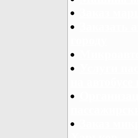
Заказ мар
Заказать а
городу
Микроавто
Услуги па
на автобусе
Организац
пассажирски
Заказ микр
Харьков