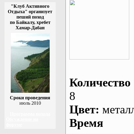
"Клуб Активного
Отдыха" организует
пеший поход
по Байкалу, хребет
Хамар-Дабан
Количество 
8
Сроки проведения
июль 2010
Цвет:
метал
Программа похода
Время
Обсуждение на
форуме