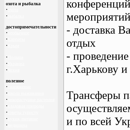
конференций
охота и рыбалка
·
охота
мероприяти
·
рыбалка
- доставка В
достопримечательности
·
необычное
·
отдых
Карпаты
·
Крым
- проведение
·
Польша
·
Украина
г.Харькову и
·
Чехия
полезное
·
снаряжение
Трансферы п
·
школа выживания
·
дикорастущие растения
осуществляем
·
кладовая природы
·
советы туристу
и по всей Ук
·
кухня, питание
·
медицина