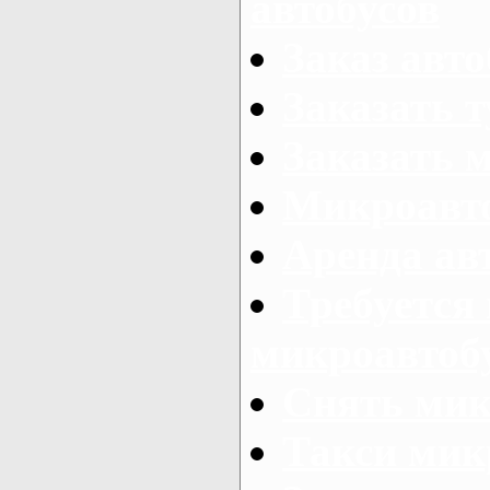
автобусов
Заказ авто
Заказать 
Заказать 
Микроавто
Аренда авт
Требуется
микроавтоб
Снять мик
Такси мик