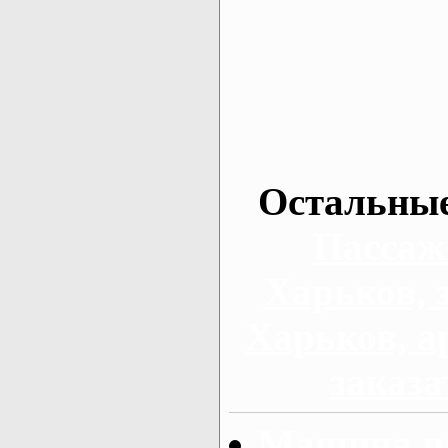
Остальные
Пассаж
Харьков, 
Харьков, а
заказа
Машина на