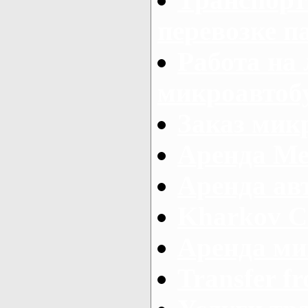
перевозке п
Работа на
микроавтоб
Заказ микр
Аренда Ме
Аренда авт
Kharkov C
Аренда ми
Transfer fr