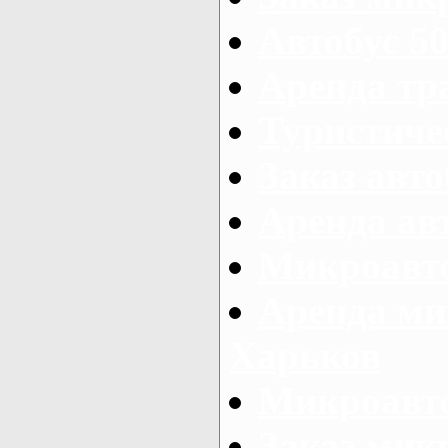
Автобус 50
Аренда тр
Туристиче
Заказ авто
Аренда ав
Микроавто
Аренда ми
Харьков
Микроавто
Заказ мик