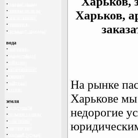
Харьков, 
·
горные лыжи
·
горные походы
Харьков, а
·
скалолазание
·
сноуборд
заказа
·
треккинг, походы
вода
·
байдарки
·
виндсерфинг
·
дайвинг
·
катамаранинг
·
каякинг
На рынке па
·
рафтинг
·
яхтинг
Харькове мы
земля
·
велотуризм
недорогие ус
·
дальние страны
·
геокэшинг
юридическим
·
диггерство
·
конный туризм