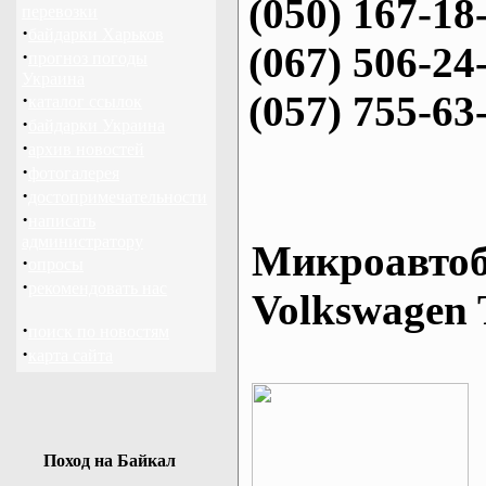
(050) 167-18
перевозки
·
байдарки Харьков
(067) 506-24
·
прогноз погоды
Украина
(057) 755-63
·
каталог ссылок
·
байдарки Украина
·
архив новостей
·
фотогалерея
·
достопримечательности
·
написать
администратору
Микроавтоб
·
опросы
·
рекомендовать нас
Volkswagen 
·
поиск по новостям
·
карта сайта
Поход на Байкал