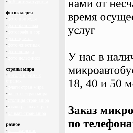
нами от несч
·
библиотека туриста
фотогалерея
время осуще
·
фото природы
·
фотообои зима
услуг
·
фотографии гор
·
фото цветов
·
фото животных
·
фото лошади
У нас в нали
·
фото дельфинов
микроавтобус
страны мира
·
погода в разных
18, 40 и 50 м
странах
·
флаги стран мира
·
валюты стран мира
·
столицы стран мира
·
Заказ микро
языки разных стран
·
климат стран мира
по телефона
разное
·
пассажирские