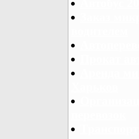
Автобус 20
Заказ мик
водителем
Автоперев
Прокат ав
Аренда ми
Харьков
Организац
перевозок
Транспорт