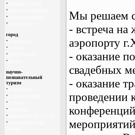
·
лыжный туризм
·
пешие путешествия
Мы решаем с
·
собачьи упряжки
·
спелеология
- встреча на 
город
аэропорту г.
·
гимнастика
·
ролики
- оказание 
·
скейтбординг
·
фитнес
свадебных м
научно-
познавательный
- оказание т
туризм
·
археология
проведении 
·
зеленый туризм
·
история
конференций
·
эзотерика
·
экологический туризм
мероприяти
·
этнографический
туризм