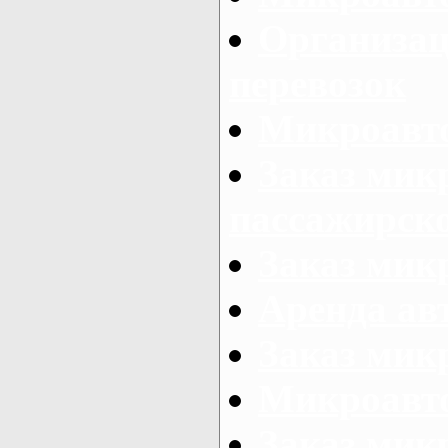
Организац
перевозок
Микроавто
Заказ мик
пассажирск
Заказ мик
Аренда авт
Заказ мик
Микроавто
Заказ микр