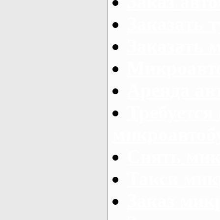
Заказ авто
Заказать 
Заказать 
Микроавто
Аренда авт
Требуется
микроавтоб
Снять мик
Такси мик
Заказ мик