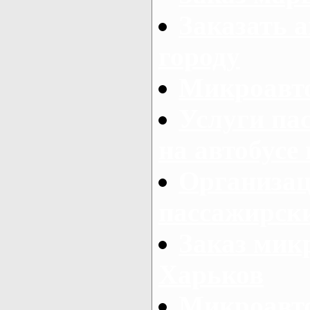
Заказать а
городу
Микроавто
Услуги па
на автобусе
Организац
пассажирски
Заказ микр
Харьков
Микроавто