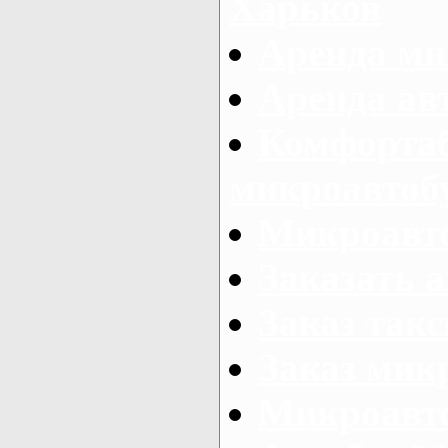
Харьков
Аренда ми
Аренда ав
Комфорта
микроавтоб
Микроавто
Заказать а
Заказ так
Заказ мик
Микроавто