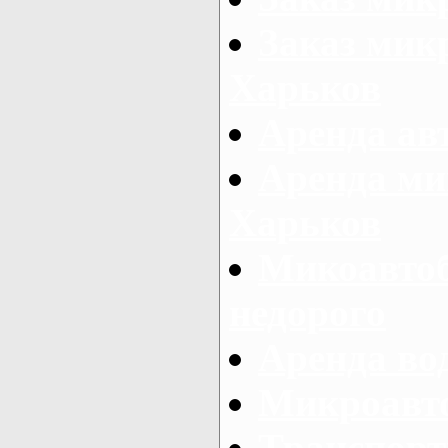
Заказ микр
Харьков
Аренда авт
Аренда ми
Харьков
Микоавтоб
недорого
Аренда во
Микроавто
Транспорт