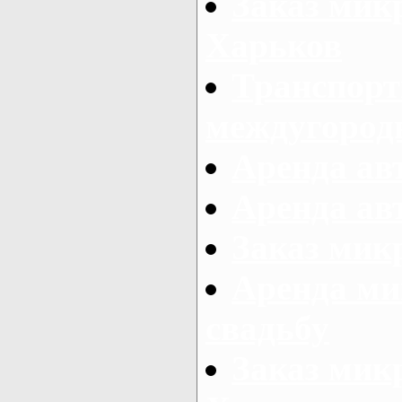
Заказ мик
Харьков
Транспорт
междугород
Аренда авт
Аренда авт
Заказ микр
Аренда ми
свадьбу
Заказ микр