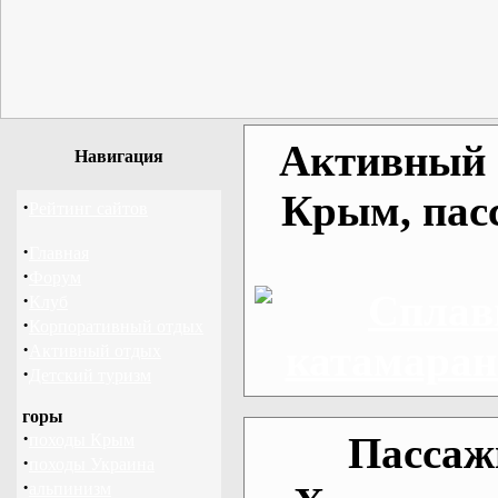
Активный о
Навигация
Крым, пас
·
Рейтинг сайтов
·
Главная
·
Форум
·
Клуб
·
Корпоративный отдых
·
Активный отдых
·
Детский туризм
горы
·
Пассаж
походы Крым
·
походы Украина
·
альпинизм