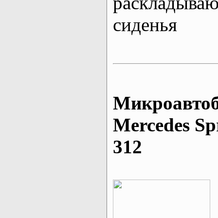
раскладыва
сиденья
Микроавтоб
Mеrcedes Sp
312