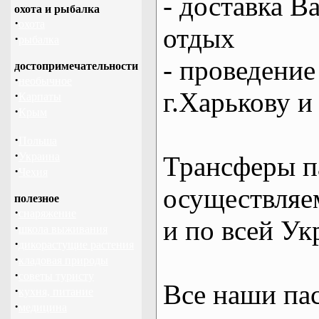
- доставка В
охота и рыбалка
·
охота
отдых
·
рыбалка
- проведение
достопримечательности
·
необычное
г.Харькову и
·
Карпаты
·
Крым
·
Польша
·
Украина
Трансферы п
·
Чехия
осуществляем
полезное
·
снаряжение
и по всей Ук
·
школа выживания
·
дикорастущие растения
·
кладовая природы
·
советы туристу
Все наши па
·
кухня, питание
·
медицина