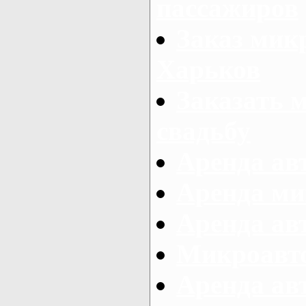
пассажиров
Заказ микр
Харьков
Заказать 
свадьбу
Аренда авт
Аренда ми
Аренда ав
Микроавтоб
Аренда авт