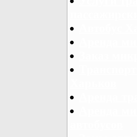
Услуги тр
пассажирски
Автобус Х
Аренда ми
Заказ мик
Транспорт
Харьков
Аренда тр
Аренда ми
автобусов