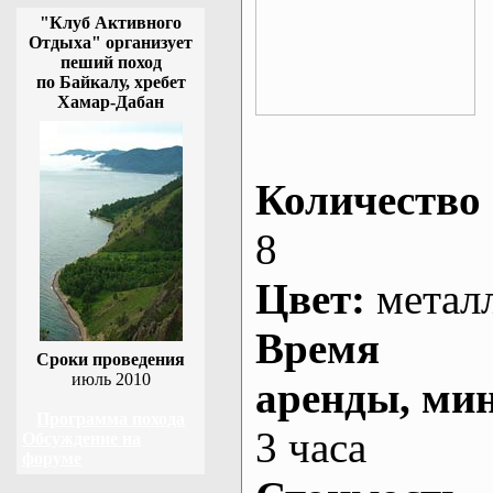
"Клуб Активного
Отдыха" организует
пеший поход
по Байкалу, хребет
Хамар-Дабан
Количество 
8
Цвет:
метал
Время
Сроки проведения
июль 2010
аренды
, ми
Программа похода
3 часа
Обсуждение на
форуме