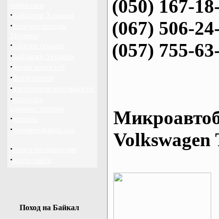
(050) 167-18
перевозки
·
байдарки Харьков
(067) 506-24
·
прогноз погоды
Украина
(057) 755-63
·
каталог ссылок
·
байдарки Украина
·
архив новостей
·
фотогалерея
·
достопримечательности
·
написать
администратору
Микроавтоб
·
опросы
·
рекомендовать нас
Volkswagen 
·
поиск по новостям
·
карта сайта
Поход на Байкал