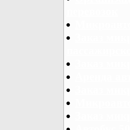
перевозок
Микроавто
Заказ мик
пассажирск
Заказ мик
Аренда авт
Заказ мик
Микроавто
Заказ микр
Автобус 50