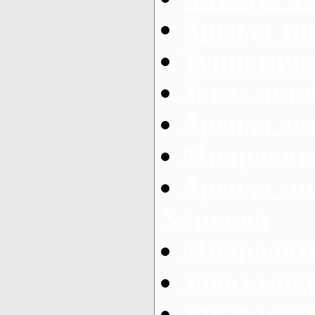
Аренда тр
Туристиче
Заказ авто
Аренда ав
Микроавто
Аренда ми
Харьков
Микроавто
Заказ мик
Заказ микр