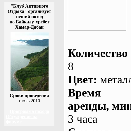
"Клуб Активного
Отдыха" организует
пеший поход
по Байкалу, хребет
Хамар-Дабан
Количество 
8
Цвет:
метал
Время
Сроки проведения
июль 2010
аренды
, ми
Программа похода
3 часа
Обсуждение на
форуме