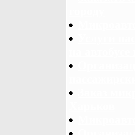
городу
Микроавто
Услуги па
на автобусе
Организац
пассажирски
Заказ микр
Харьков
Микроавто
Организац