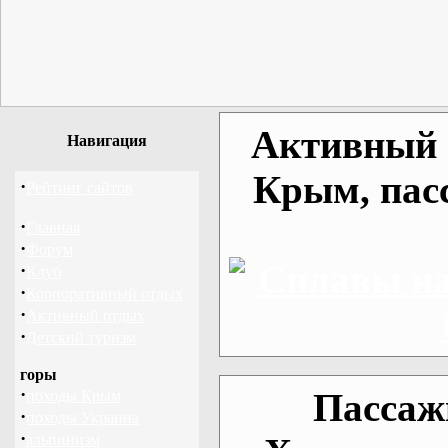
Активный о
Навигация
Крым, пас
·
Рейтинг сайтов
·
Главная
·
Форум
·
Клуб
·
Корпоративный отдых
·
Активный отдых
·
Детский туризм
горы
·
Пассаж
походы Крым
·
походы Украина
·
альпинизм