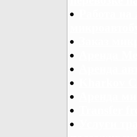
Работа на
микроавтоб
Заказ микр
Аренда Ме
Аренда авт
Kharkov C
Аренда ми
Transfer fr
Услуги тр