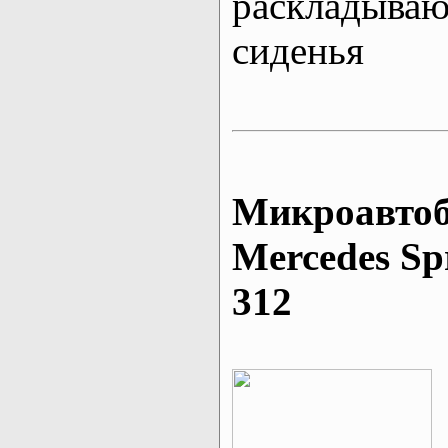
раскладыва
сиденья
Микроавтоб
Mеrcedes Sp
312