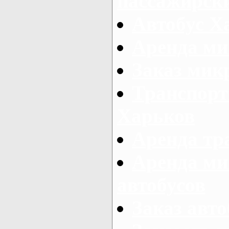
пассажирски
Автобус Х
Аренда ми
Заказ мик
Транспорт
Харьков
Аренда тр
Аренда ми
автобусов
Заказ авто