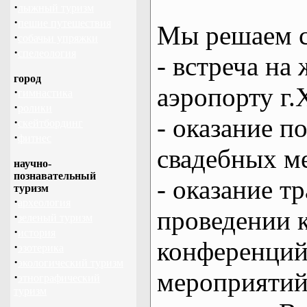
·
лыжный туризм
·
пешие путешествия
Мы решаем с
·
собачьи упряжки
·
спелеология
- встреча на 
город
аэропорту г.
·
гимнастика
·
ролики
- оказание 
·
скейтбординг
·
фитнес
свадебных м
научно-
познавательный
- оказание т
туризм
·
археология
проведении 
·
зеленый туризм
·
история
конференций
·
эзотерика
·
экологический туризм
мероприяти
·
этнографический
туризм