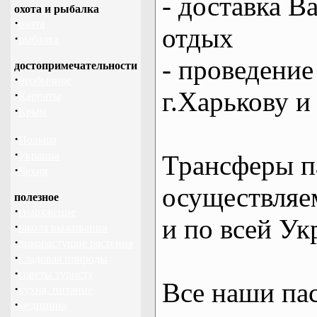
- доставка В
охота и рыбалка
·
охота
отдых
·
рыбалка
- проведение
достопримечательности
·
необычное
г.Харькову и
·
Карпаты
·
Крым
·
Польша
·
Украина
Трансферы п
·
Чехия
осуществляем
полезное
·
снаряжение
и по всей Ук
·
школа выживания
·
дикорастущие растения
·
кладовая природы
·
советы туристу
Все наши па
·
кухня, питание
·
медицина