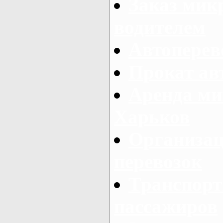
Заказ мик
водителем
Автоперев
Прокат ав
Аренда ми
Харьков
Организац
перевозок
Транспорт
пассажиров