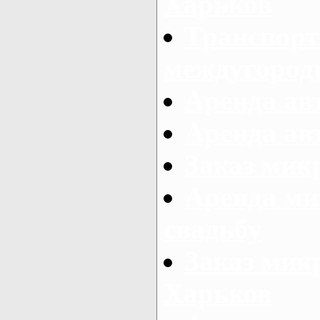
Харьков
Транспорт
междугород
Аренда авт
Аренда авт
Заказ микр
Аренда ми
свадьбу
Заказ микр
Харьков