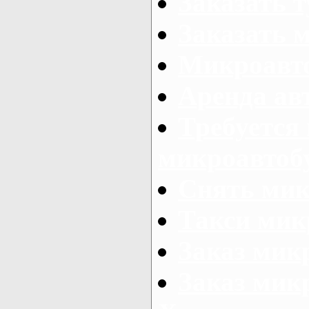
Заказать 
Заказать 
Микроавто
Аренда авт
Требуется
микроавтоб
Снять мик
Такси мик
Заказ мик
Заказ мик