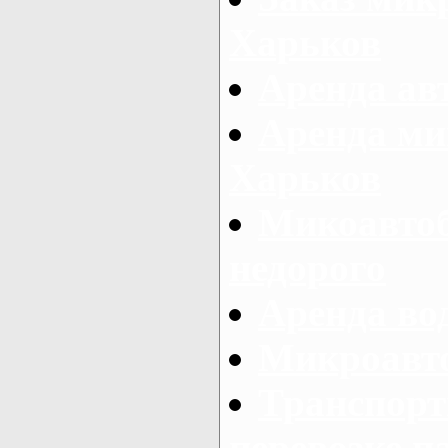
Харьков
Аренда авт
Аренда ми
Харьков
Микоавтоб
недорого
Аренда во
Микроавто
Транспорт
перевозке п