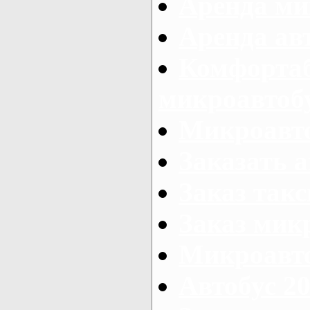
Аренда ми
Аренда ав
Комфорта
микроавтоб
Микроавто
Заказать а
Заказ так
Заказ мик
Микроавто
Автобус 20