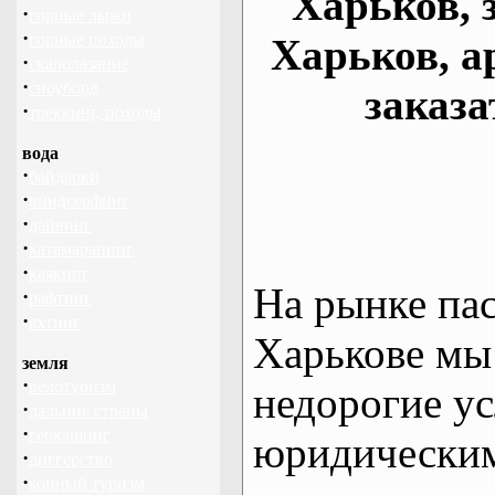
Харьков, 
·
горные лыжи
·
горные походы
Харьков, а
·
скалолазание
·
сноуборд
заказа
·
треккинг, походы
вода
·
байдарки
·
виндсерфинг
·
дайвинг
·
катамаранинг
·
каякинг
На рынке па
·
рафтинг
·
яхтинг
Харькове мы
земля
·
велотуризм
недорогие ус
·
дальние страны
·
геокэшинг
юридическим
·
диггерство
·
конный туризм