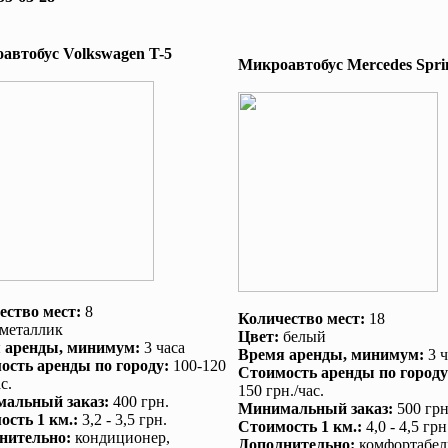
автобус Volkswagen T-5
Микроавтобус Mеrcedes Sprin
ество мест:
8
Количество мест:
18
металлик
Цвет:
белый
 аренды
, минимум:
3 часа
Время аренды
, минимум:
3 ч
ость аренды по городу
:
100-120
Стоимость аренды по городу
с.
150 грн./час.
альный заказ
:
400 грн.
Минимальный заказ
:
500 грн
ость 1 км.
:
3,2 - 3,5 грн.
Стоимость 1 км.
:
4,0 - 4,5 грн
нительно
:
кондиционер
,
Дополнительно
:
комфортабел