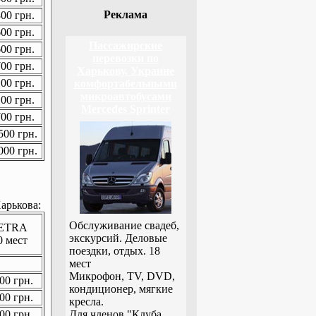
Реклама
00 грн.
00 грн.
Пассажирские
00 грн.
перевозки по
00 грн.
Харькову, Украине
00 грн.
комфортабельными
микроавтобусами
00 грн.
Mercedes Sprinter
00 грн.
00 грн.
00 грн.
арькова:
Обслуживание свадеб,
ETRA
экскурсий. Деловые
0 мест
поездки, отдых. 18
мест
Микрофон, TV, DVD,
00 грн.
кондиционер, мягкие
00 грн.
кресла.
00 грн.
Для членов "Клуба