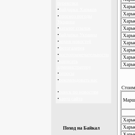
перевозки
Харьк
·
байдарки Харьков
Харьк
·
прогноз погоды
Харьк
Украина
·
каталог ссылок
Харьк
·
байдарки Украина
Харьк
·
архив новостей
Харьк
·
фотогалерея
Харьк
·
достопримечательности
Харьк
·
написать
Харьк
администратору
·
опросы
·
рекомендовать нас
Стоимо
·
поиск по новостям
·
карта сайта
Маршр
Харько
Харько
Поход на Байкал
Харьк