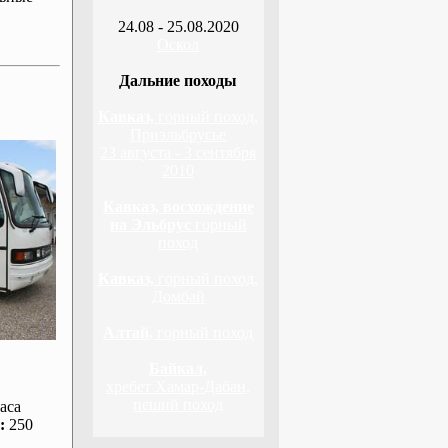
24.08 - 25.08.2020
Оскол
Дальние походы
Кавказ,
горный поход,
Приэльбрусье
23 августа - 3 сентября
2010
Кавказ, восхождение
на Эльбрус
горный
поход
Кавказ,
горный поход,
Домбай
Алтай,
горный поход
Байкал,
хребет Хамар-Дабан,
пеший поход
аса
:
250