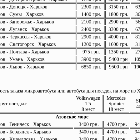
ов - Донецк - Харьков
2300 грн.
3150 грн.
63
ов - Сумы - Харьков
1400 грн.
1800 грн.
36
ов - Запорожье - Харьков
2100 грн.
2900 грн.
56
ов - Луганск - Харьков
2400 грн.
3300 грн.
67
ов - Черкассы - Харьков
2900 грн.
4000 грн.
81
ов - Святогорск - Харьков
1200 грн.
1600 грн.
31
ов - Полтава - Харьков
975 грн.
1350 грн.
27
ов - Умань - Харьков
3900 грн.
5400 грн
105
ов - Львов - Харьков
6850 грн.
9500 грн
190
сть заказа микроавтобуса или автобуса для поездок на море из Х
Volkswagen
Mercedes
S
ут поездки:
T5
Sprinter
4
8 мест
18 мест
Азовское море
в - Геническ - Харьков
3400 грн.
4700 грн.
94
в - Бердянск - Харьков
3400 грн.
4700 грн.
94
ов - Кирилловка - Харьков
3400 грн.
4700 грн.
94