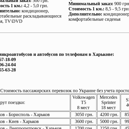
альный заказ
:
500 грн.
Минимальный заказ
:
900 грн
ость 1 км.
:
4,2 - 5,0 грн.
Стоимость 1 км.
:
8,5 - 9,5 грн
нительно
:
кондиционер
,
Дополнительно
:
кондиционе
ртабельные раскладывающиеся
комфортабельные сиденья
ья, TV\DVD
микроавтобусов и автобусов по телефонам в Харькове:
67-18-09
06-24-04
55-63-28
Стоимость пассажирских перевозок по Украине без учета просто
Volkswagen
Mercedes
S
ут поездки:
T5
Sprinter
4
8 мест
18 мест
ов - Борисполь - Харьков
3050 грн.
4200 грн.
85
ов - Киев - Харьков
3600 грн.
5000 грн.
99
ов - Днепропетровск - Харьков
1700 грн.
2250 грн.
45