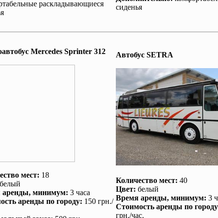
ртабельные раскладывающиеся
сиденья
я
втобус Mеrcedes Sprinter 312
Автобус SETRA
ество мест:
18
Количество мест:
40
белый
Цвет:
белый
 аренды
, минимум:
3 часа
Время аренды
, минимум:
3 ч
ость аренды по городу
:
150 грн./
Стоимость аренды по городу
грн./час.