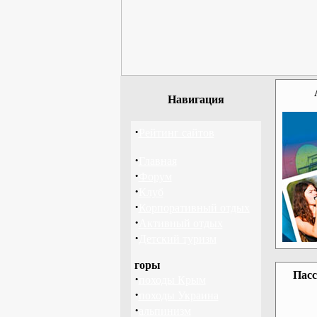
Навигация
·
Рейтинг сайтов
·
Главная
·
Форум
·
Клуб
·
Корпоративный отдых
·
Активный отдых
·
Детский туризм
горы
Пасс
·
походы Крым
·
походы Украина
·
альпинизм