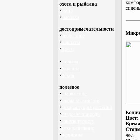
комфо
охота и рыбалка
сидень
·
охота
·
рыбалка
достопримечательности
Микроа
·
необычное
·
Карпаты
·
Крым
·
Польша
·
Украина
·
Чехия
полезное
·
снаряжение
·
школа выживания
·
дикорастущие растения
Колич
·
кладовая природы
Цвет:
·
советы туристу
Время
·
кухня, питание
Стоим
·
медицина
час.