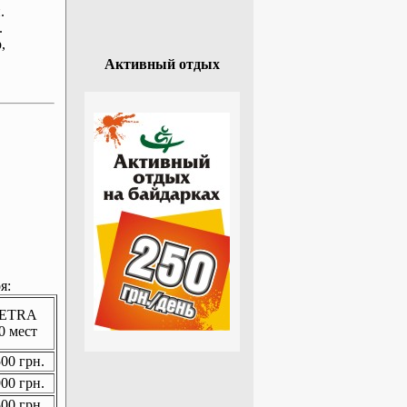
.
.
р
,
Активный отдых
я:
ETRA
0 мест
00 грн.
00 грн.
00 грн.