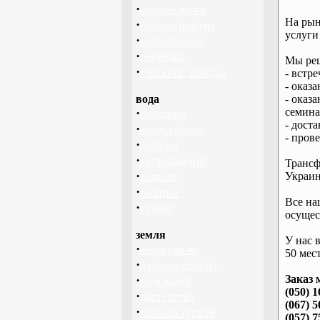
·
горные лыжи
На рын
·
горные походы
услуги
·
скалолазание
·
сноуборд
Мы реш
·
треккинг, походы
- встре
- оказ
вода
- оказ
·
семина
байдарки
- дост
·
виндсерфинг
- пров
·
дайвинг
·
катамаранинг
Трансф
·
Украин
каякинг
·
рафтинг
Все на
·
яхтинг
осущес
земля
У нас 
·
велотуризм
50 мест
·
дальние страны
·
Заказ 
геокэшинг
(050) 1
·
диггерство
(067) 5
·
конный туризм
(057) 7