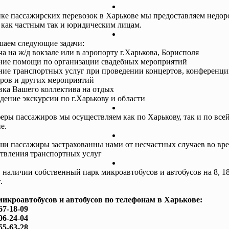
ке пассажирских перевозок в Харькове мы предоставляем недор
 как частным так и юридическим лицам.
аем следующие задачи:
ча на ж/д вокзале или в аэропорту г.Харькова, Борисполя
ание помощи по организации свадебных мероприятий
ание транспортных услуг при проведении концертов, конференци
ров и других мероприятий
авка Вашего коллектива на отдых
едение экскурсии по г.Харькову и области
еры пассажиров мы осуществляем как по Харькову, так и по все
е.
ши пассажиры застрахованны нами от несчастных случаев во вр
твления транспортных услуг
в наличии собственный парк микроавтобусов и автобусов на 8, 18
.
микроавтобусов и автобусов по телефонам в Харькове:
67-18-09
06-24-04
55-63-28