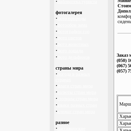
Миним
·
библиотека туриста
Стоим
Допол
фотогалерея
комфо
·
фото природы
сиден
·
фотообои зима
·
фотографии гор
·
фото цветов
·
фото животных
·
фото лошади
Заказ 
·
фото дельфинов
(050) 1
(067) 5
страны мира
(057) 7
·
погода в разных
странах
·
флаги стран мира
·
валюты стран мира
·
столицы стран мира
Маршр
·
языки разных стран
·
климат стран мира
Харьк
разное
Харьк
·
пассажирские
Харьк