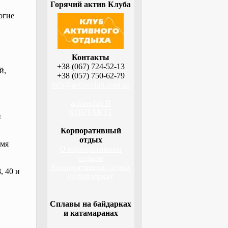
Горячий актив Клуба
огие
Контакты
+38 (067) 724-52-13
й,
+38 (057) 750-62-79
info@activeclub.com.ua
activeclub В
КОНТАКТЕ
й
Корпоративный
отдых
емя
О корпоративном
отдыхе
Корпоративный отдых
, 40 и
на байдарках
Сплавы на байдарках
и катамаранах