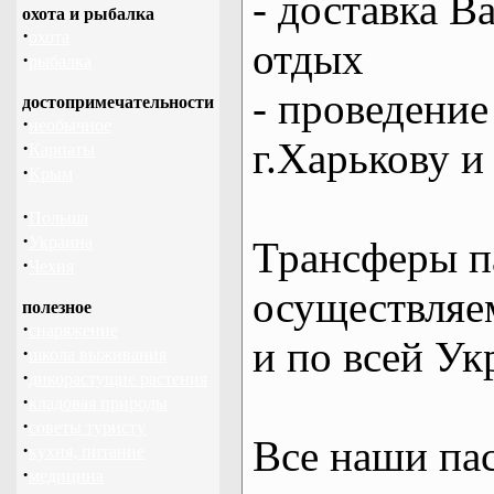
- доставка В
охота и рыбалка
·
охота
отдых
·
рыбалка
- проведение
достопримечательности
·
необычное
г.Харькову и
·
Карпаты
·
Крым
·
Польша
·
Украина
Трансферы п
·
Чехия
осуществляем
полезное
·
снаряжение
и по всей Ук
·
школа выживания
·
дикорастущие растения
·
кладовая природы
·
советы туристу
Все наши па
·
кухня, питание
·
медицина