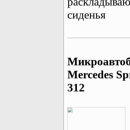
раскладыва
сиденья
Микроавтоб
Mеrcedes Sp
312