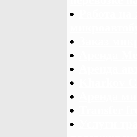
Работа на
микроавтоб
Заказ микр
Аренда Ме
Аренда авт
Kharkov C
Аренда ми
Transfer fr
Услуги тр