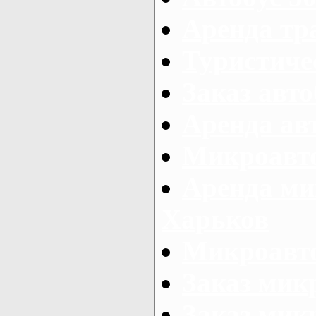
Аренда тр
Туристиче
Заказ авто
Аренда ав
Микроавто
Аренда ми
Харьков
Микроавто
Заказ мик
Заказ микр