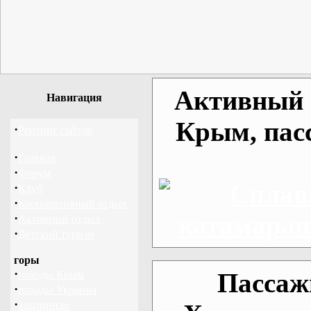
Активный о
Навигация
Крым, пас
·
Рейтинг сайтов
·
Главная
·
Форум
·
Клуб
·
Корпоративный отдых
·
Активный отдых
·
Детский туризм
горы
·
Пассаж
походы Крым
·
походы Украина
·
альпинизм