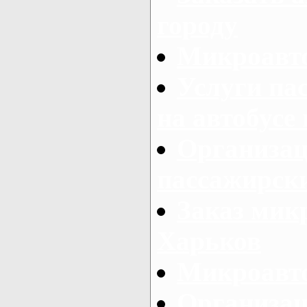
городу
Микроавто
Услуги па
на автобусе
Организац
пассажирски
Заказ микр
Харьков
Микроавто
Организац