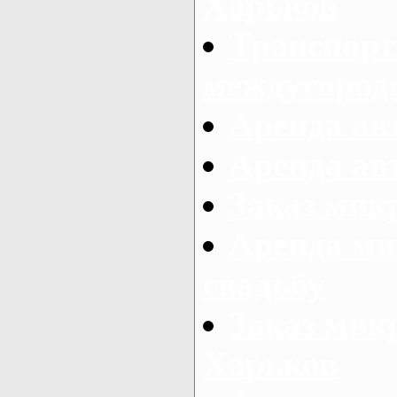
Харьков
Транспорт
междугород
Аренда авт
Аренда авт
Заказ микр
Аренда ми
свадьбу
Заказ микр
Харьков