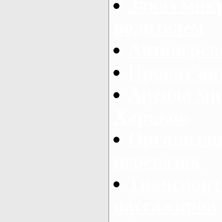
Заказ мик
водителем
Автоперев
Прокат ав
Аренда ми
Харьков
Организац
перевозок
Транспорт
пассажиров