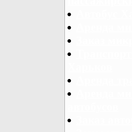
пассажирски
Автобус Х
Аренда ми
Заказ мик
Транспорт
Харьков
Аренда тр
Аренда ми
автобусов
Заказ авто