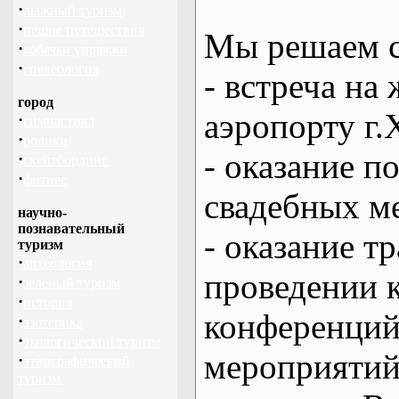
·
лыжный туризм
·
пешие путешествия
Мы решаем с
·
собачьи упряжки
·
спелеология
- встреча на 
город
аэропорту г.
·
гимнастика
·
ролики
- оказание 
·
скейтбординг
·
фитнес
свадебных м
научно-
познавательный
- оказание т
туризм
·
археология
проведении 
·
зеленый туризм
·
история
конференций
·
эзотерика
·
экологический туризм
мероприяти
·
этнографический
туризм