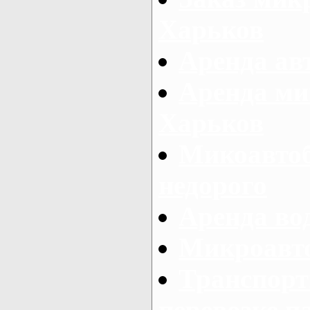
Харьков
Аренда авт
Аренда ми
Харьков
Микоавтоб
недорого
Аренда во
Микроавто
Транспорт
перевозке п