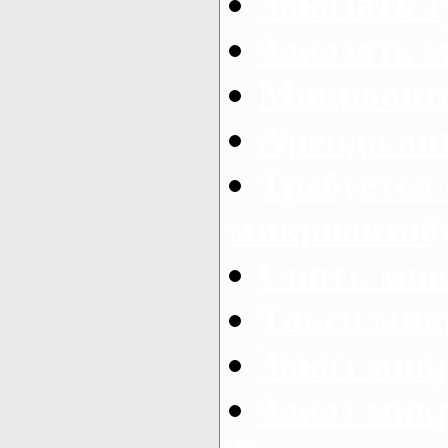
Заказать 
Заказать 
Микроавто
Аренда авт
Требуется
микроавтоб
Снять мик
Такси мик
Заказ мик
Заказ мик