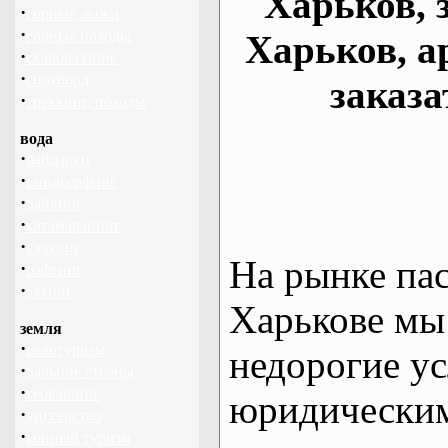
Харьков, 
·
горные лыжи
·
горные походы
Харьков, а
·
скалолазание
·
сноуборд
заказа
·
треккинг, походы
вода
·
байдарки
·
виндсерфинг
·
дайвинг
·
катамаранинг
·
каякинг
На рынке па
·
рафтинг
·
яхтинг
Харькове мы
земля
·
велотуризм
недорогие ус
·
дальние страны
·
геокэшинг
юридическим
·
диггерство
·
конный туризм