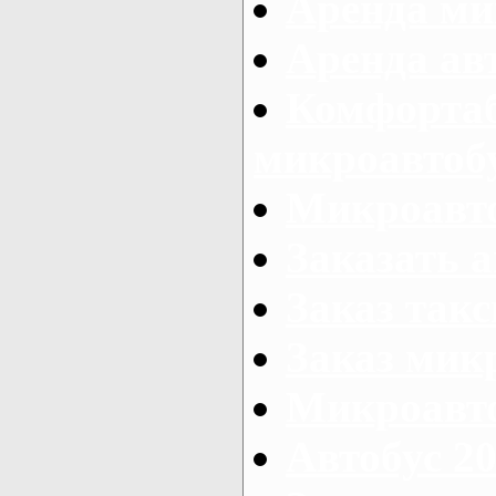
Аренда ми
Аренда ав
Комфорта
микроавтоб
Микроавто
Заказать а
Заказ так
Заказ мик
Микроавто
Автобус 20