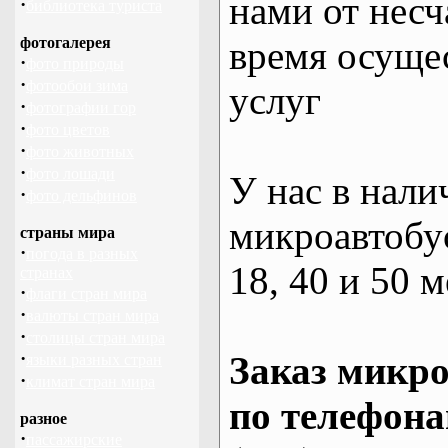
нами от несч
·
библиотека туриста
фотогалерея
время осуще
·
фото природы
·
фотообои зима
услуг
·
фотографии гор
·
фото цветов
·
фото животных
·
фото лошади
У нас в нали
·
фото дельфинов
микроавтобус
страны мира
·
погода в разных
18, 40 и 50 м
странах
·
флаги стран мира
·
валюты стран мира
·
столицы стран мира
·
Заказ микро
языки разных стран
·
климат стран мира
по телефона
разное
·
пассажирские