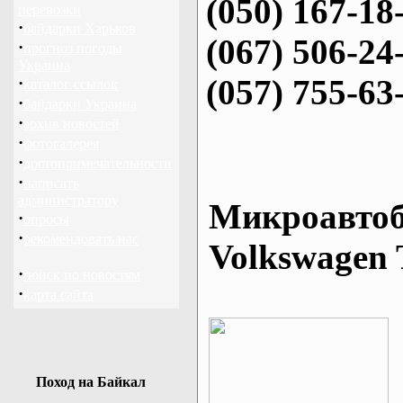
(050) 167-18
перевозки
·
байдарки Харьков
(067) 506-24
·
прогноз погоды
Украина
(057) 755-63
·
каталог ссылок
·
байдарки Украина
·
архив новостей
·
фотогалерея
·
достопримечательности
·
написать
администратору
Микроавтоб
·
опросы
·
рекомендовать нас
Volkswagen 
·
поиск по новостям
·
карта сайта
Поход на Байкал