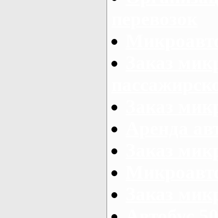
перевозок
Микроавто
Заказ мик
пассажирск
Заказ мик
Аренда авт
Заказ мик
Микроавто
Заказ микр
Автобус 50