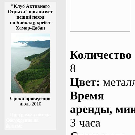
"Клуб Активного
Отдыха" организует
пеший поход
по Байкалу, хребет
Хамар-Дабан
Количество 
8
Цвет:
метал
Время
Сроки проведения
июль 2010
аренды
, ми
Программа похода
3 часа
Обсуждение на
форуме