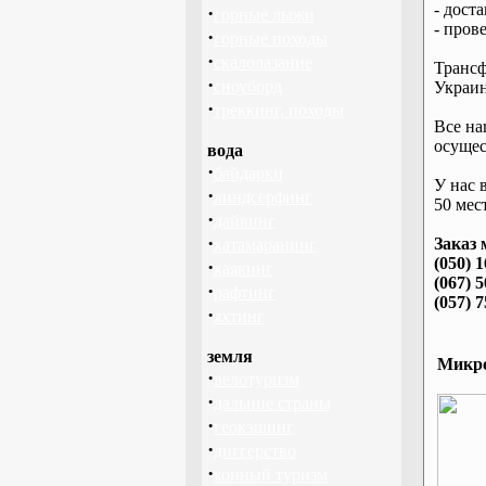
- дост
·
горные лыжи
- пров
·
горные походы
·
скалолазание
Трансф
·
сноуборд
Украин
·
треккинг, походы
Все на
осущес
вода
·
байдарки
У нас 
·
виндсерфинг
50 мест
·
дайвинг
·
Заказ 
катамаранинг
(050) 
·
каякинг
(067) 
·
рафтинг
(057) 
·
яхтинг
земля
Микро
·
велотуризм
·
дальние страны
·
геокэшинг
·
диггерство
·
конный туризм