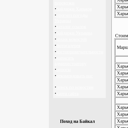
перевозки
Харьк
·
байдарки Харьков
Харьк
·
прогноз погоды
Украина
·
каталог ссылок
·
байдарки Украина
Стоимо
·
архив новостей
·
фотогалерея
Маршр
·
достопримечательности
·
написать
администратору
Харьк
·
опросы
Харьк
·
рекомендовать нас
Харьк
·
Харьк
поиск по новостям
·
карта сайта
Харьк
Харьк
Харьк
Харьк
Поход на Байкал
Харьк