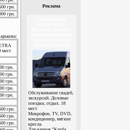
Реклама
00 грн.
00 грн.
Пассажирские
перевозки по
Харькову, Украине
комфортабельными
арькова:
микроавтобусами
Mercedes Sprinter
ETRA
0 мест
00 грн.
00 грн.
00 грн.
00 грн.
Обслуживание свадеб,
00 грн.
экскурсий. Деловые
поездки, отдых. 18
мест
00 грн.
Микрофон, TV, DVD,
00 грн.
кондиционер, мягкие
00 грн.
кресла.
Для членов "Клуба
00 грн.