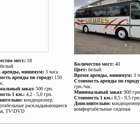
ество мест:
18
Количество мест:
40
белый
Цвет:
белый
 аренды
, минимум:
3 часа
Время аренды
, минимум:
3 ч
ость аренды по городу
:
150
Стоимость аренды по городу
с.
грн./час.
альный заказ
:
500 грн.
Минимальный заказ
:
900 грн
ость 1 км.
:
4,2 - 5,0 грн.
Стоимость 1 км.
:
8,5 - 9,5 грн
нительно
:
кондиционер
,
Дополнительно
:
кондиционе
ртабельные раскладывающиеся
комфортабельные сиденья
ья, TV\DVD