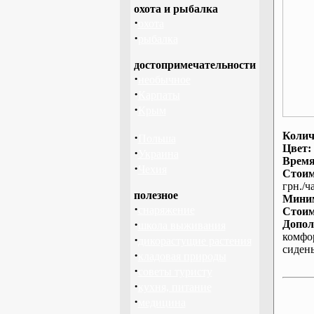
охота и рыбалка
·
охота
·
рыбалка
достопримечательности
·
необычное
·
Карпаты
·
Крым
Колич
·
Польша
Цвет:
·
Украина
Время
·
Чехия
Стоим
грн./ча
полезное
Миним
·
снаряжение
Стоим
·
Допол
школа выживания
комфо
·
дикорастущие растения
сиден
·
кладовая природы
·
советы туристу
·
кухня, питание
·
медицина