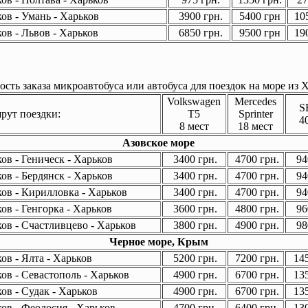
ов - Умань - Харьков
3900 грн.
5400 грн
105
ов - Львов - Харьков
6850 грн.
9500 грн
190
сть заказа микроавтобуса или автобуса для поездок на море из Х
Volkswagen
Mercedes
S
ут поездки:
T5
Sprinter
4
8 мест
18 мест
Азовское море
ов - Геническ - Харьков
3400 грн.
4700 грн.
94
ов - Бердянск - Харьков
3400 грн.
4700 грн.
94
ов - Кирилловка - Харьков
3400 грн.
4700 грн.
94
ов - Генгорка - Харьков
3600 грн.
4800 грн.
96
ов - Счастливцево - Харьков
3800 грн.
4900 грн.
98
Черное море, Крым
ов - Ялта - Харьков
5200 грн.
7200 грн.
145
ов - Севастополь - Харьков
4900 грн.
6700 грн.
135
ов - Судак - Харьков
4900 грн.
6700 грн.
135
ов - Феодосия - Харьков
4700 грн.
6400 грн.
130