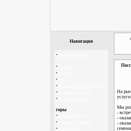
Навигация
·
Рейтинг сайтов
Пасс
·
Главная
·
Форум
·
Клуб
·
Корпоративный отдых
·
На рын
Активный отдых
услуги
·
Детский туризм
Мы реш
горы
- встр
·
походы Крым
- оказ
·
походы Украина
- оказ
·
семина
альпинизм