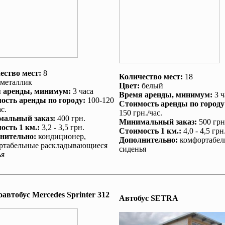
ество мест:
8
Количество мест:
18
металлик
Цвет:
белый
 аренды
, минимум:
3 часа
Время аренды
, минимум:
3 ч
ость аренды по городу
:
100-120
Стоимость аренды по городу
с.
150 грн./час.
альный заказ
:
400 грн.
Минимальный заказ
:
500 грн
ость 1 км.
:
3,2 - 3,5 грн.
Стоимость 1 км.
:
4,0 - 4,5 грн
нительно
:
кондиционер
,
Дополнительно
:
комфортабел
ртабельные раскладывающиеся
сиденья
ья
автобус Mеrcedes Sprinter 312
Автобус SETRA