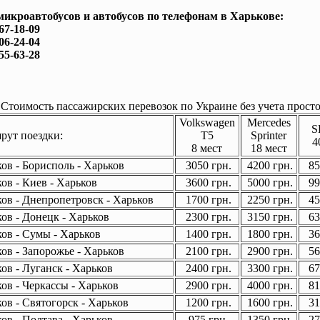
микроавтобусов и автобусов по телефонам в Харькове:
167-18-09
506-24-04
755-63-28
Стоимость пассажирских перевозок по Украине без учета просто
Volkswagen
Mercedes
S
ут поездки:
T5
Sprinter
4
8 мест
18 мест
ов - Борисполь - Харьков
3050 грн.
4200 грн.
85
ов - Киев - Харьков
3600 грн.
5000 грн.
99
ов - Днепропетровск - Харьков
1700 грн.
2250 грн.
45
ов - Донецк - Харьков
2300 грн.
3150 грн.
63
ов - Сумы - Харьков
1400 грн.
1800 грн.
36
ов - Запорожье - Харьков
2100 грн.
2900 грн.
56
ов - Луганск - Харьков
2400 грн.
3300 грн.
67
ов - Черкассы - Харьков
2900 грн.
4000 грн.
81
ов - Святогорск - Харьков
1200 грн.
1600 грн.
31
ов - Полтава - Харьков
975 грн.
1350 грн.
27