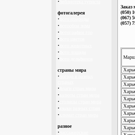
·
библиотека туриста
Заказ 
(050) 
фотогалерея
(067) 
·
фото природы
(057) 
·
фотообои зима
·
фотографии гор
·
фото цветов
·
фото животных
·
фото лошади
Маршр
·
фото дельфинов
Харьк
страны мира
·
погода в разных
Харьк
странах
Харьк
·
флаги стран мира
Харьк
·
валюты стран мира
Харьк
·
столицы стран мира
Харьк
·
языки разных стран
Харьк
·
климат стран мира
Харьк
разное
Харьк
·
пассажирские
Харьк