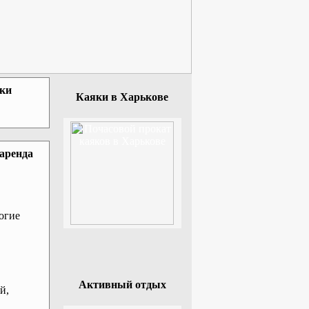
зки
Каяки в Харькове
 аренда
огие
Активный отдых
й,