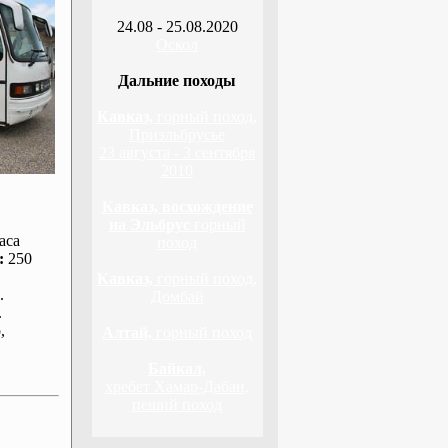
24.08 - 25.08.2020
Оскол
Дальние походы
Кавказ,
горный поход,
Приэльбрусье
23 августа - 3 сентября
2010
Кавказ, восхождение
на Эльбрус
горный
аса
поход
:
250
Кавказ,
горный поход,
.
Домбай
.
р
,
Алтай,
горный поход
Байкал,
хребет Хамар-Дабан,
пеший поход