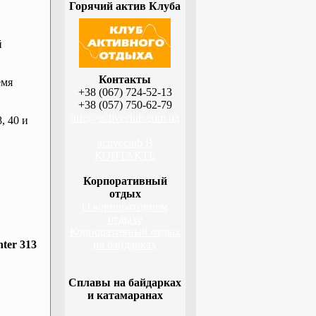
Горячий актив Клуба
й
Контакты
емя
+38 (067) 724-52-13
+38 (057) 750-62-79
info@activeclub.com.ua
, 40 и
activeclub В
КОНТАКТЕ
Корпоративный
отдых
О корпоративном
отдыхе
Корпоративный отдых
ter 313
на байдарках
Сплавы на байдарках
и катамаранах