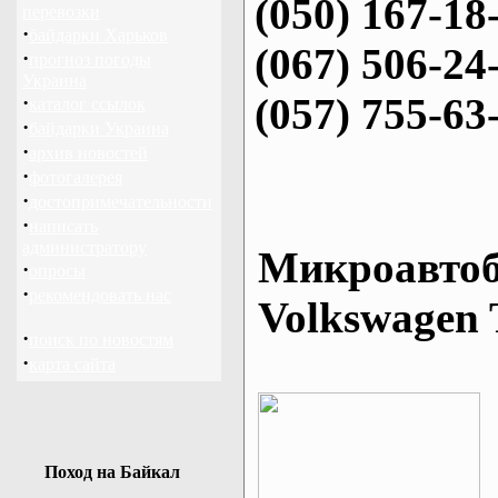
(050) 167-18
перевозки
·
байдарки Харьков
(067) 506-24
·
прогноз погоды
Украина
(057) 755-63
·
каталог ссылок
·
байдарки Украина
·
архив новостей
·
фотогалерея
·
достопримечательности
·
написать
администратору
Микроавтоб
·
опросы
·
рекомендовать нас
Volkswagen 
·
поиск по новостям
·
карта сайта
Поход на Байкал