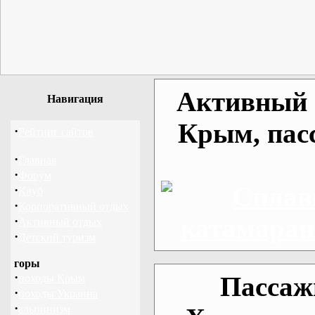
Активный о
Навигация
Крым, пас
·
Рейтинг сайтов
·
Главная
·
Форум
·
Клуб
·
Корпоративный отдых
·
Активный отдых
·
Детский туризм
горы
·
Пассаж
походы Крым
·
походы Украина
·
альпинизм