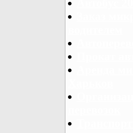
Автобус 20
Заказ мик
водителем
Автоперев
Прокат ав
Аренда ми
Харьков
Организац
перевозок
Транспорт