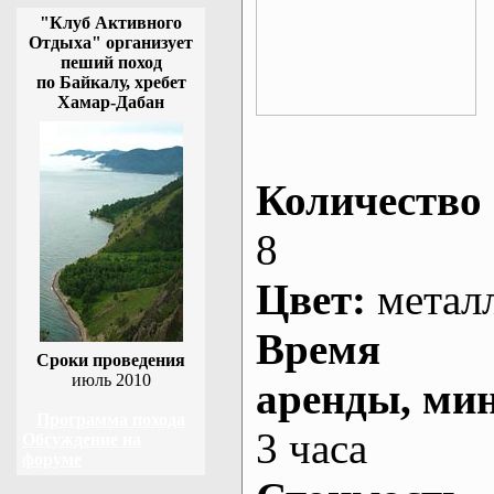
"Клуб Активного
Отдыха" организует
пеший поход
по Байкалу, хребет
Хамар-Дабан
Количество 
8
Цвет:
метал
Время
Сроки проведения
июль 2010
аренды
, ми
Программа похода
3 часа
Обсуждение на
форуме