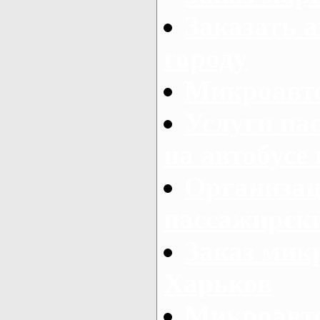
Заказать а
городу
Микроавто
Услуги па
на автобусе
Организац
пассажирски
Заказ микр
Харьков
Микроавто