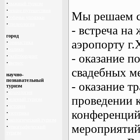
·
лыжный туризм
·
пешие путешествия
Мы решаем с
·
собачьи упряжки
·
спелеология
- встреча на 
город
аэропорту г.
·
гимнастика
·
ролики
- оказание 
·
скейтбординг
·
фитнес
свадебных м
научно-
познавательный
- оказание т
туризм
·
археология
проведении 
·
зеленый туризм
·
история
конференций
·
эзотерика
·
экологический туризм
мероприяти
·
этнографический
туризм