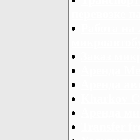
перевозке п
Работа на
микроавтоб
Заказ микр
Аренда Ме
Аренда авт
Kharkov C
Аренда ми
Transfer fr