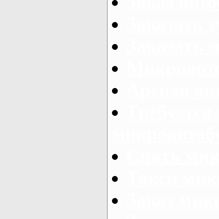
Заказ авто
Заказать 
Заказать 
Микроавто
Аренда авт
Требуется
микроавтоб
Снять мик
Такси мик
Заказ мик