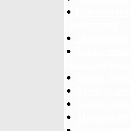
Организац
перевозок
Микроавто
Заказ мик
пассажирск
Заказ мик
Аренда авт
Заказ мик
Микроавто
Заказ микр