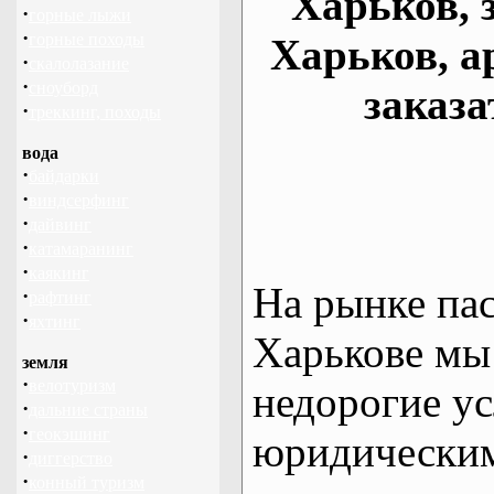
Харьков, 
·
горные лыжи
·
горные походы
Харьков, а
·
скалолазание
·
сноуборд
заказа
·
треккинг, походы
вода
·
байдарки
·
виндсерфинг
·
дайвинг
·
катамаранинг
·
каякинг
На рынке па
·
рафтинг
·
яхтинг
Харькове мы
земля
·
велотуризм
недорогие ус
·
дальние страны
·
геокэшинг
юридическим
·
диггерство
·
конный туризм