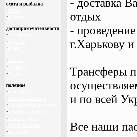
- доставка В
охота и рыбалка
·
охота
отдых
·
рыбалка
- проведение
достопримечательности
·
необычное
г.Харькову и
·
Карпаты
·
Крым
·
Польша
·
Украина
Трансферы п
·
Чехия
осуществляем
полезное
·
снаряжение
и по всей Ук
·
школа выживания
·
дикорастущие растения
·
кладовая природы
·
советы туристу
Все наши па
·
кухня, питание
·
медицина