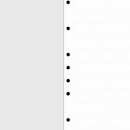
Заказ мик
Харьков
Транспорт
междугород
Аренда авт
Аренда авт
Заказ микр
Аренда ми
свадьбу
Заказ микр