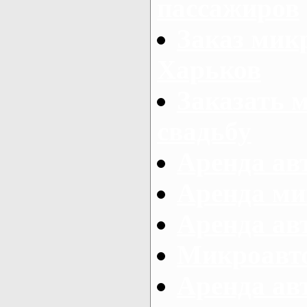
пассажиров
Заказ микр
Харьков
Заказать 
свадьбу
Аренда авт
Аренда ми
Аренда ав
Микроавтоб
Аренда авт