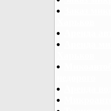
Заказ микр
Харьков
Аренда авт
Аренда ми
Харьков
Микоавтоб
недорого
Аренда во
Микроавто
Транспорт