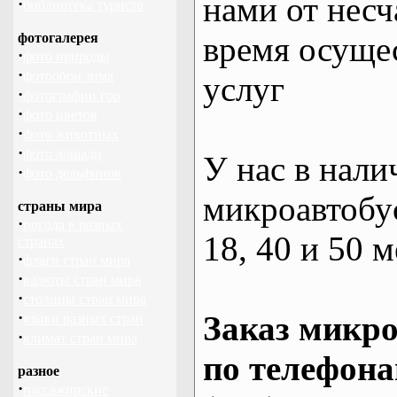
нами от несч
·
библиотека туриста
фотогалерея
время осуще
·
фото природы
·
фотообои зима
услуг
·
фотографии гор
·
фото цветов
·
фото животных
·
фото лошади
У нас в нали
·
фото дельфинов
микроавтобус
страны мира
·
погода в разных
18, 40 и 50 м
странах
·
флаги стран мира
·
валюты стран мира
·
столицы стран мира
·
Заказ микро
языки разных стран
·
климат стран мира
по телефона
разное
·
пассажирские