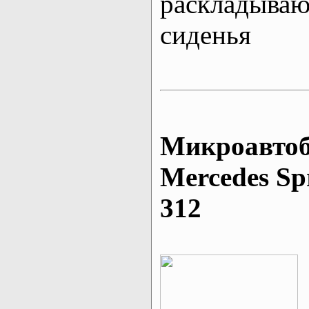
раскладыва
сиденья
Микроавтоб
Mеrcedes Sp
312