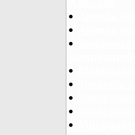
Харьков
Аренда ми
Аренда ав
Комфорта
микроавтоб
Микроавто
Заказать а
Заказ так
Заказ мик
Микроавто