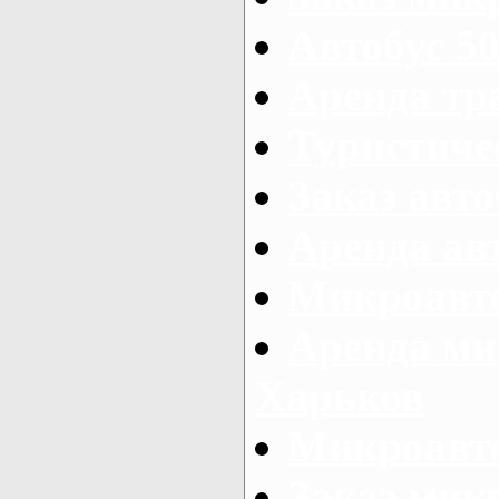
Автобус 50
Аренда тр
Туристиче
Заказ авто
Аренда ав
Микроавто
Аренда ми
Харьков
Микроавто
Заказ мик