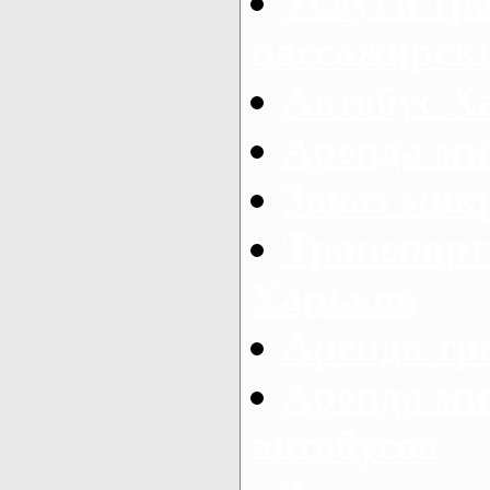
Услуги тр
пассажирски
Автобус Х
Аренда ми
Заказ мик
Транспорт
Харьков
Аренда тр
Аренда ми
автобусов