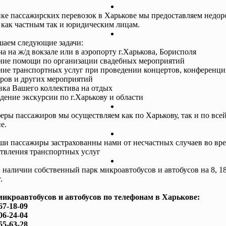
ке пассажирских перевозок в Харькове мы предоставляем недор
 как частным так и юридическим лицам.
аем следующие задачи:
ча на ж/д вокзале или в аэропорту г.Харькова, Борисполя
ание помощи по организации свадебных мероприятий
ание транспортных услуг при проведении концертов, конференци
ров и других мероприятий
авка Вашего коллектива на отдых
едение экскурсии по г.Харькову и области
еры пассажиров мы осуществляем как по Харькову, так и по все
е.
ши пассажиры застрахованны нами от несчастных случаев во вр
твления транспортных услуг
в наличии собственный парк микроавтобусов и автобусов на 8, 18
.
микроавтобусов и автобусов по телефонам в Харькове:
67-18-09
06-24-04
55-63-28