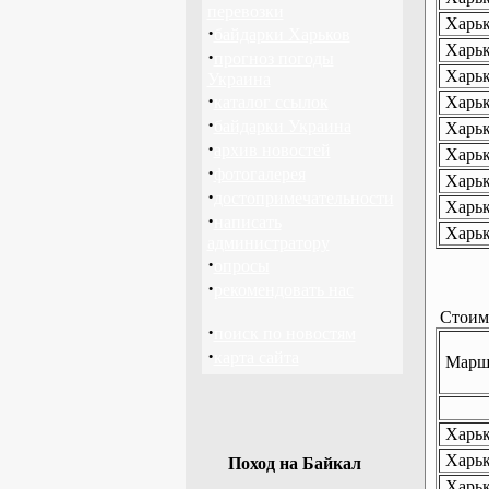
перевозки
Харьк
·
байдарки Харьков
Харьк
·
прогноз погоды
Харьк
Украина
·
каталог ссылок
Харьк
·
байдарки Украина
Харьк
·
архив новостей
Харьк
·
фотогалерея
Харьк
·
достопримечательности
Харьк
·
написать
Харьк
администратору
·
опросы
·
рекомендовать нас
Стоимо
·
поиск по новостям
·
карта сайта
Маршр
Харько
Харько
Поход на Байкал
Харьк