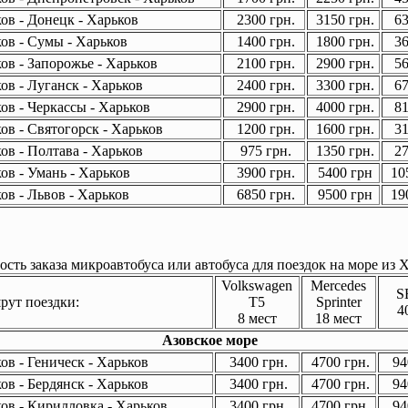
ов - Донецк - Харьков
2300 грн.
3150 грн.
63
ов - Сумы - Харьков
1400 грн.
1800 грн.
36
ов - Запорожье - Харьков
2100 грн.
2900 грн.
56
ов - Луганск - Харьков
2400 грн.
3300 грн.
67
ов - Черкассы - Харьков
2900 грн.
4000 грн.
81
ов - Святогорск - Харьков
1200 грн.
1600 грн.
31
ов - Полтава - Харьков
975 грн.
1350 грн.
27
ов - Умань - Харьков
3900 грн.
5400 грн
105
ов - Львов - Харьков
6850 грн.
9500 грн
190
сть заказа микроавтобуса или автобуса для поездок на море из Х
Volkswagen
Mercedes
S
ут поездки:
T5
Sprinter
4
8 мест
18 мест
Азовское море
в - Геническ - Харьков
3400 грн.
4700 грн.
94
в - Бердянск - Харьков
3400 грн.
4700 грн.
94
ов - Кирилловка - Харьков
3400 грн.
4700 грн.
94