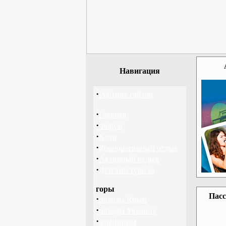
Навигация
·
Рейтинг сайтов
·
Главная
·
Форум
·
Клуб
·
Корпоративный отдых
·
Активный отдых
·
Детский туризм
горы
Пасс
·
походы Крым
·
походы Украина
·
альпинизм