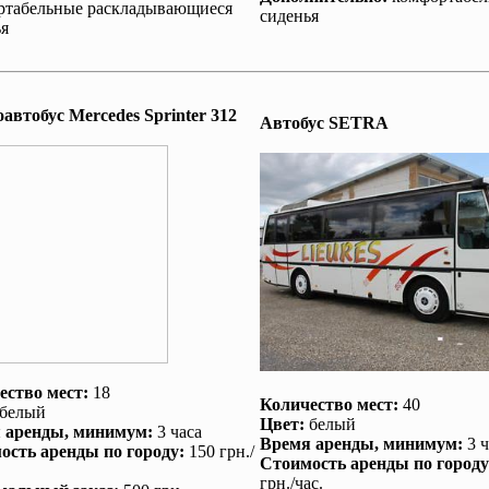
ртабельные раскладывающиеся
сиденья
я
втобус Mеrcedes Sprinter 312
Автобус SETRA
ество мест:
18
Количество мест:
40
белый
Цвет:
белый
 аренды
, минимум:
3 часа
Время аренды
, минимум:
3 ч
ость аренды по городу
:
150 грн./
Стоимость аренды по городу
грн./час.