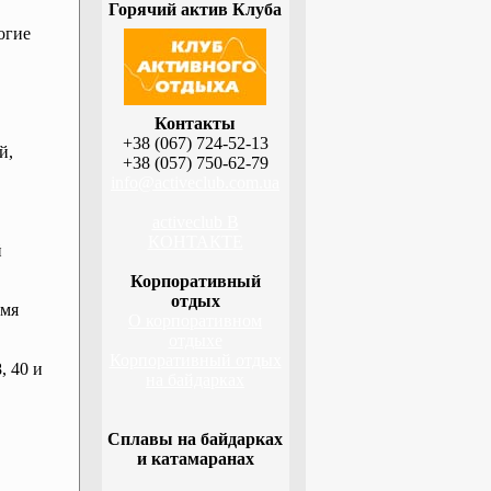
Горячий актив Клуба
огие
Контакты
+38 (067) 724-52-13
й,
+38 (057) 750-62-79
info@activeclub.com.ua
activeclub В
КОНТАКТЕ
й
Корпоративный
отдых
емя
О корпоративном
отдыхе
Корпоративный отдых
, 40 и
на байдарках
Сплавы на байдарках
и катамаранах