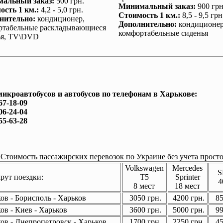
альный заказ
:
500 грн.
Минимальный заказ
:
900 грн
ость 1 км.
:
4,2 - 5,0 грн.
Стоимость 1 км.
:
8,5 - 9,5 грн
нительно
:
кондиционер
,
Дополнительно
:
кондиционе
ртабельные раскладывающиеся
комфортабельные сиденья
ья, TV\DVD
микроавтобусов и автобусов по телефонам в Харькове:
67-18-09
06-24-04
55-63-28
Стоимость пассажирских перевозок по Украине без учета просто
Volkswagen
Mercedes
S
ут поездки:
T5
Sprinter
4
8 мест
18 мест
ов - Борисполь - Харьков
3050 грн.
4200 грн.
85
ов - Киев - Харьков
3600 грн.
5000 грн.
99
ов - Днепропетровск - Харьков
1700 грн.
2250 грн.
45