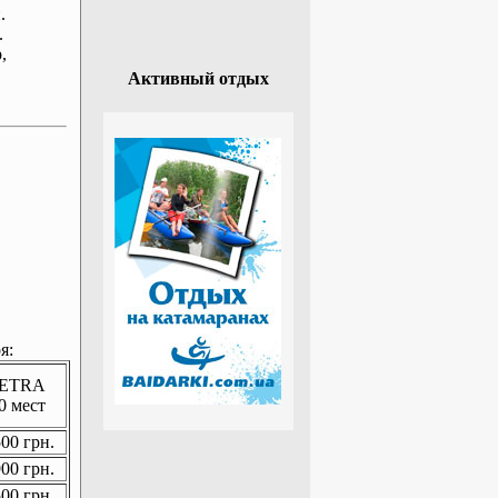
.
.
р
,
Активный отдых
я:
ETRA
0 мест
00 грн.
00 грн.
00 грн.