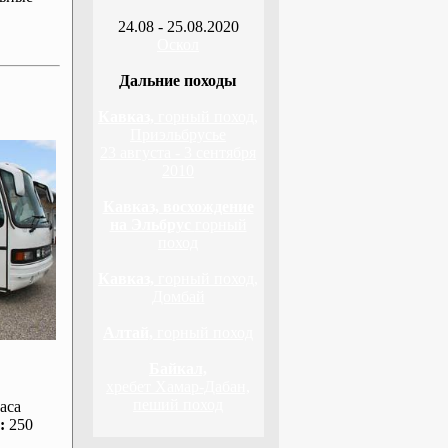
24.08 - 25.08.2020
Оскол
Дальние походы
Кавказ,
горный поход,
Приэльбрусье
23 августа - 3 сентября
2010
Кавказ, восхождение
на Эльбрус
горный
поход
Кавказ,
горный поход,
Домбай
Алтай,
горный поход
Байкал,
хребет Хамар-Дабан,
пеший поход
аса
:
250