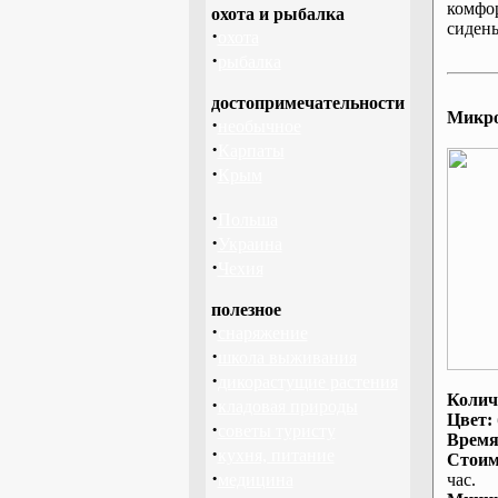
комфо
охота и рыбалка
сидень
·
охота
·
рыбалка
достопримечательности
Микроа
·
необычное
·
Карпаты
·
Крым
·
Польша
·
Украина
·
Чехия
полезное
·
снаряжение
·
школа выживания
·
дикорастущие растения
Колич
·
кладовая природы
Цвет:
·
советы туристу
Время
·
кухня, питание
Стоим
·
медицина
час.