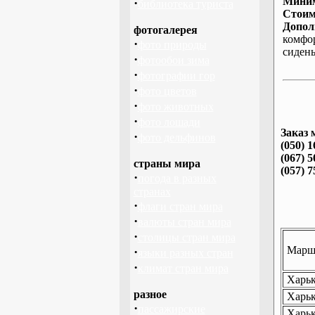
Миним
·
библиотека туриста
Стоим
Допол
фотогалерея
комфо
·
фото природы
сиден
·
фотообои зима
·
фотографии гор
·
фото цветов
·
фото животных
·
фото лошади
Заказ 
·
фото дельфинов
(050) 1
(067) 5
страны мира
(057) 7
·
погода в разных
странах
·
флаги стран мира
·
валюты стран мира
·
столицы стран мира
Маршр
·
языки разных стран
·
климат стран мира
Харьк
разное
Харьк
·
пассажирские
Харьк