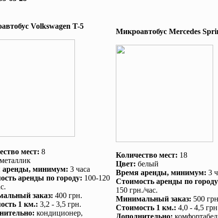
автобус Volkswagen T-5
Микроавтобус Mеrcedes Sprin
ество мест:
8
Количество мест:
18
металлик
Цвет:
белый
 аренды
, минимум:
3 часа
Время аренды
, минимум:
3 ч
ость аренды по городу
:
100-120
Стоимость аренды по городу
с.
150 грн./час.
альный заказ
:
400 грн.
Минимальный заказ
:
500 грн
ость 1 км.
:
3,2 - 3,5 грн.
Стоимость 1 км.
:
4,0 - 4,5 грн
нительно
:
кондиционер
,
Дополнительно
:
комфортабел