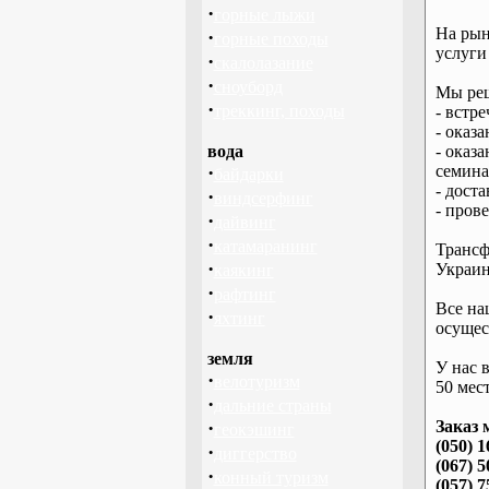
·
горные лыжи
На рын
·
горные походы
услуги
·
скалолазание
·
сноуборд
Мы реш
·
треккинг, походы
- встре
- оказ
вода
- оказ
·
семина
байдарки
- дост
·
виндсерфинг
- пров
·
дайвинг
·
катамаранинг
Трансф
·
Украин
каякинг
·
рафтинг
Все на
·
яхтинг
осущес
земля
У нас 
·
велотуризм
50 мест
·
дальние страны
·
Заказ 
геокэшинг
(050) 1
·
диггерство
(067) 5
·
конный туризм
(057) 7