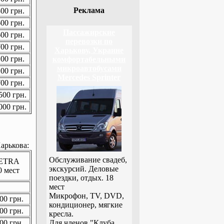
Реклама
00 грн.
00 грн.
Пассажирские
00 грн.
перевозки по
00 грн.
Харькову, Украине
00 грн.
комфортабельными
микроавтобусами
00 грн.
Mercedes Sprinter
00 грн.
00 грн.
00 грн.
арькова:
Обслуживание свадеб,
ETRA
экскурсий. Деловые
0 мест
поездки, отдых. 18
мест
Микрофон, TV, DVD,
00 грн.
кондиционер, мягкие
00 грн.
кресла.
00 грн.
Для членов "Клуба