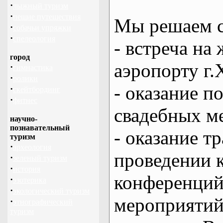
·
лыжный туризм
·
пешие путешествия
Мы решаем с
·
собачьи упряжки
·
спелеология
- встреча на 
город
аэропорту г.
·
гимнастика
·
ролики
- оказание 
·
скейтбординг
·
фитнес
свадебных м
научно-
познавательный
- оказание т
туризм
·
археология
проведении 
·
зеленый туризм
·
история
конференций
·
эзотерика
·
экологический туризм
мероприяти
·
этнографический
туризм