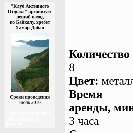
"Клуб Активного
Отдыха" организует
пеший поход
по Байкалу, хребет
Хамар-Дабан
Количество 
8
Цвет:
метал
Время
Сроки проведения
июль 2010
аренды
, ми
Программа похода
3 часа
Обсуждение на
форуме