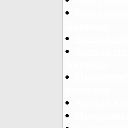
Заказ микр
Харьков
Аренда авт
Аренда ми
Харьков
Микоавтоб
недорого
Аренда во
Микроавто
Транспорт