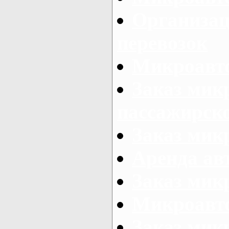
Организац
перевозок
Микроавто
Заказ мик
пассажирск
Заказ мик
Аренда авт
Заказ мик
Микроавто
Заказ микр