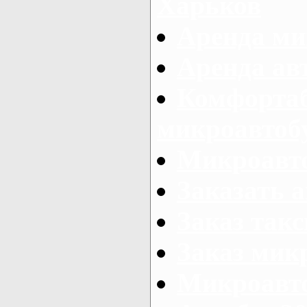
Харьков
Аренда ми
Аренда ав
Комфорта
микроавтоб
Микроавто
Заказать а
Заказ так
Заказ мик
Микроавто