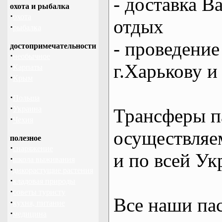
- доставка В
охота и рыбалка
·
охота
отдых
·
рыбалка
- проведение
достопримечательности
·
необычное
г.Харькову и
·
Карпаты
·
Крым
·
Польша
·
Украина
Трансферы п
·
Чехия
осуществляем
полезное
·
снаряжение
и по всей Ук
·
школа выживания
·
дикорастущие растения
·
кладовая природы
·
советы туристу
Все наши па
·
кухня, питание
·
медицина