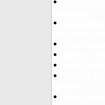
Заказ мик
Харьков
Транспорт
междугород
Аренда авт
Аренда авт
Заказ микр
Аренда ми
свадьбу
Заказ микр