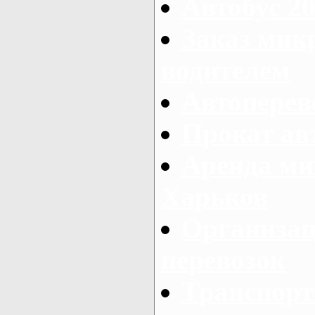
Автобус 20
Заказ мик
водителем
Автоперев
Прокат ав
Аренда ми
Харьков
Организац
перевозок
Транспорт