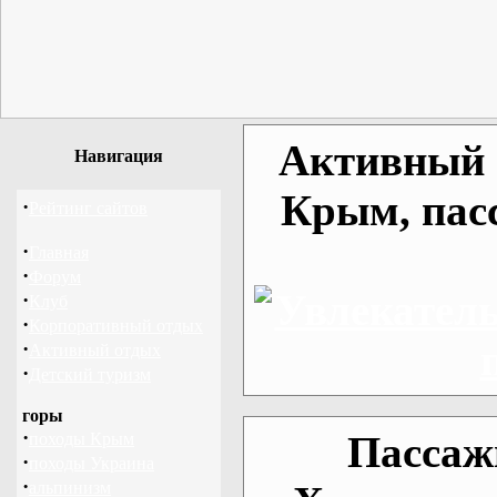
Активный о
Навигация
Крым, пас
·
Рейтинг сайтов
·
Главная
·
Форум
·
Клуб
·
Корпоративный отдых
·
Активный отдых
·
Детский туризм
горы
·
Пассаж
походы Крым
·
походы Украина
·
альпинизм