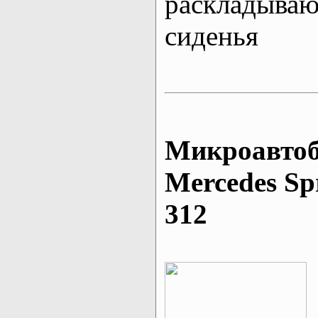
раскладыва
сиденья
Микроавтоб
Mеrcedes Sp
312