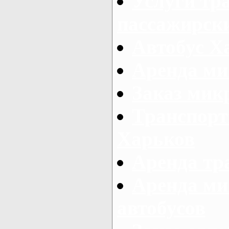
Услуги тр
пассажирски
Автобус Х
Аренда ми
Заказ мик
Транспорт
Харьков
Аренда тр
Аренда ми
автобусов