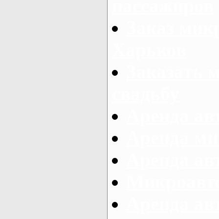
пассажиров
Заказ микр
Харьков
Заказать 
свадьбу
Аренда авт
Аренда ми
Аренда ав
Микроавтоб
Аренда авт