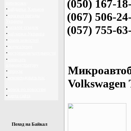
(050) 167-18
перевозки
·
байдарки Харьков
(067) 506-24
·
прогноз погоды
Украина
(057) 755-63
·
каталог ссылок
·
байдарки Украина
·
архив новостей
·
фотогалерея
·
достопримечательности
·
написать
администратору
Микроавтоб
·
опросы
·
рекомендовать нас
Volkswagen 
·
поиск по новостям
·
карта сайта
Поход на Байкал