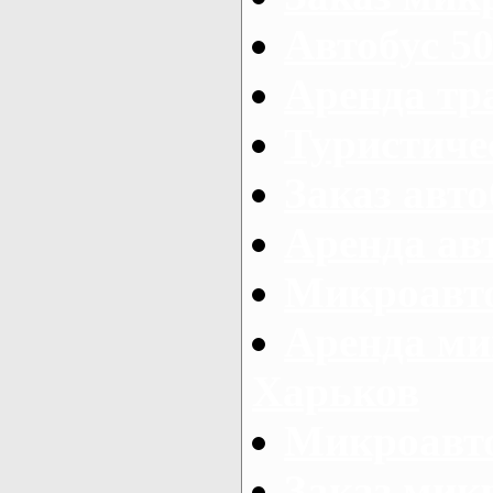
Автобус 50
Аренда тр
Туристиче
Заказ авто
Аренда ав
Микроавто
Аренда ми
Харьков
Микроавто
Заказ мик