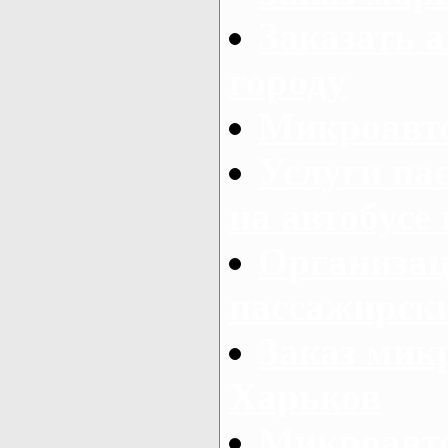
Заказать а
городу
Микроавто
Услуги па
на автобусе
Организац
пассажирски
Заказ микр
Харьков
Микроавто