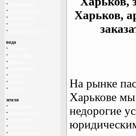
Харьков, 
·
горные лыжи
·
горные походы
Харьков, а
·
скалолазание
·
сноуборд
заказа
·
треккинг, походы
вода
·
байдарки
·
виндсерфинг
·
дайвинг
·
катамаранинг
·
каякинг
На рынке па
·
рафтинг
·
яхтинг
Харькове мы
земля
·
велотуризм
недорогие ус
·
дальние страны
·
геокэшинг
юридическим
·
диггерство
·
конный туризм