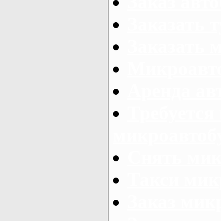
Заказ авто
Заказать 
Заказать 
Микроавто
Аренда авт
Требуется
микроавтоб
Снять мик
Такси мик
Заказ мик