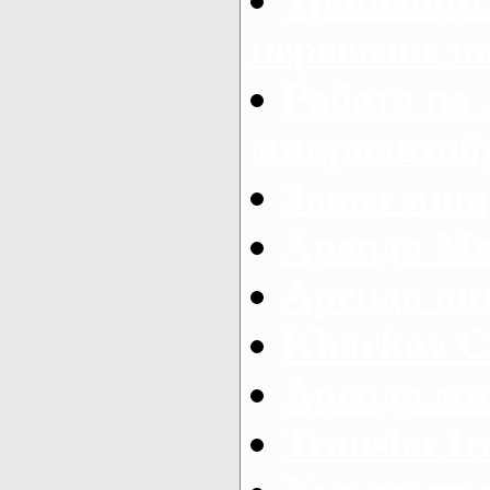
перевозке п
Работа на
микроавтоб
Заказ микр
Аренда Ме
Аренда авт
Kharkov C
Аренда ми
Transfer fr