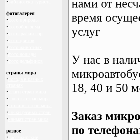
нами от несч
·
библиотека туриста
фотогалерея
время осуще
·
фото природы
·
фотообои зима
услуг
·
фотографии гор
·
фото цветов
·
фото животных
·
фото лошади
У нас в нали
·
фото дельфинов
микроавтобус
страны мира
·
погода в разных
18, 40 и 50 м
странах
·
флаги стран мира
·
валюты стран мира
·
столицы стран мира
·
Заказ микро
языки разных стран
·
климат стран мира
по телефона
разное
·
пассажирские